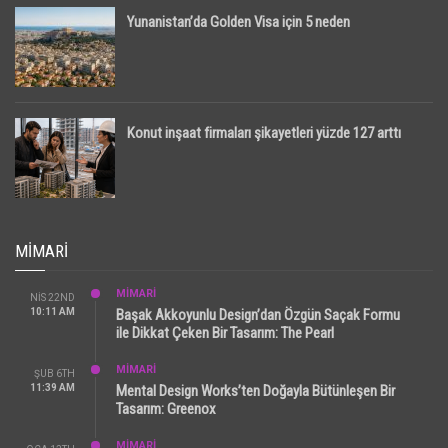
Yunanistan’da Golden Visa için 5 neden
Konut inşaat firmaları şikayetleri yüzde 127 arttı
MIMARI
MİMARİ
NIS 22ND
10:11 AM
Başak Akkoyunlu Design’dan Özgün Saçak Formu
ile Dikkat Çeken Bir Tasarım: The Pearl
MİMARİ
ŞUB 6TH
11:39 AM
Mental Design Works’ten Doğayla Bütünleşen Bir
Tasarım: Greenox
MİMARİ