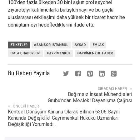
100’den fazla ülkeden 30 bini aşkın profesyonel
ziyaretçiyi katılımcılarla buluşturmayı ve bu güçlü
uluslararası etkileşimi daha yüksek bir ticaret hacmine
dönüştürmeyi hedeflediklerini ifade etti.
ETIKETLER
ASANSÖR ISTANBUL
AYSAD
EMLAK
EMLAK HABERLERI
GAYRIMENKUL
GAYRIMENKUL HABER
Bu Haberi Yayınla
SIRADAKI HABER
Bağımsız İnşaat Mühendisleri
Grubu'ndan Mesleki Dayanışma Çağrısı
ÖNCEKI HABER
Kentsel Dönüşüm Kanunu Olarak Bilinen 6306 Sayılı
Kanunda Değişiklik! Gayrimenkul Hukuku Uzmanları
Değişikliği Yorumladı...