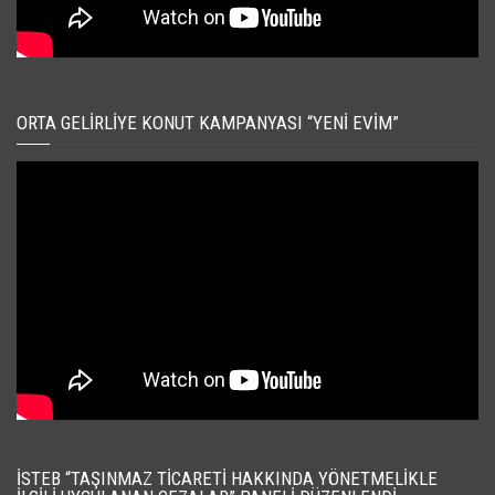
ORTA GELIRLIYE KONUT KAMPANYASI “YENI EVIM”
İSTEB “TAŞINMAZ TICARETI HAKKINDA YÖNETMELIKLE