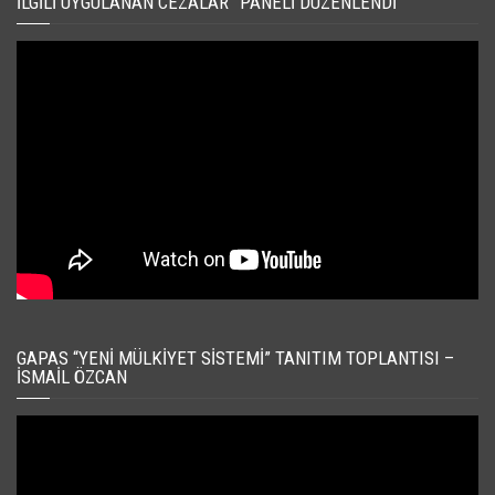
İLGILI UYGULANAN CEZALAR” PANELI DÜZENLENDI
GAPAS “YENI MÜLKIYET SISTEMI” TANITIM TOPLANTISI –
İSMAIL ÖZCAN