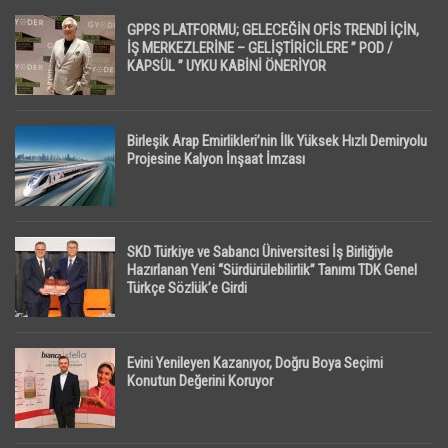
GPPS PLATFORMU; GELECEĞİN OFİS TRENDİ İÇİN,
İŞ MERKEZLERİNE – GELİŞTİRİCİLERE ” POD /
KAPSÜL ” UYKU KABİNİ ÖNERİYOR
Birleşik Arap Emirlikleri’nin İlk Yüksek Hızlı Demiryolu
Projesine Kalyon İnşaat İmzası
SKD Türkiye ve Sabancı Üniversitesi İş Birliğiyle
Hazırlanan Yeni “Sürdürülebilirlik” Tanımı TDK Genel
Türkçe Sözlük’e Girdi
Evini Yenileyen Kazanıyor, Doğru Boya Seçimi
Konutun Değerini Koruyor