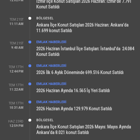
12:02 PM
İzmir İlçe Konut Satışları 2026 Haziran: İzmir’de 7.791
Konut Satıldı
BÖLGESEL
TEM 21ST
11:11 AM
Ankara İlçe Konut Satışları 2026 Haziran: Ankara’da
11.699 konut Satıldı
EMLAK HABERLERI
TEM 21ST
9:40 AM
2026 Haziran İstanbul İlçe Satışları: İstanbul’da 24.084
Konut Satıldı
EMLAK HABERLERI
TEM 17TH
12:44 PM
2026 İlk 6 Aylık Döneminde 699.516 Konut Satıldı
EMLAK HABERLERI
TEM 17TH
11:22 AM
2026 Haziran Ayında 16.565 İş Yeri Satıldı
EMLAK HABERLERI
TEM 17TH
10:31 AM
2026 Haziran Ayında 129.979 Konut Satıldı
BÖLGESEL
HAZ 23RD
12:59 PM
Ankara İlçe Konut Satışları 2026 Mayıs: Mayıs Ayında
Ankara’da 8.021 konut Satıldı