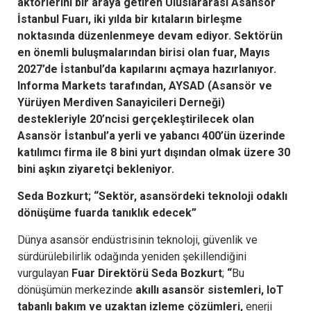
aktörlerini bir araya getiren Uluslararası Asansör
İstanbul Fuarı, iki yılda bir kıtaların birleşme
noktasında düzenlenmeye devam ediyor. Sektörün
en önemli buluşmalarından birisi olan fuar, Mayıs
2027’de İstanbul’da kapılarını açmaya hazırlanıyor.
Informa Markets tarafından, AYSAD (Asansör ve
Yürüyen Merdiven Sanayicileri Derneği)
destekleriyle 20’ncisi gerçekleştirilecek olan
Asansör İstanbul’a yerli ve yabancı 400’ün üzerinde
katılımcı firma ile 8 bini yurt dışından olmak üzere 30
bini aşkın ziyaretçi bekleniyor.
Seda Bozkurt; “Sektör, asansördeki teknoloji odaklı
dönüşüme fuarda tanıklık edecek”
Dünya asansör endüstrisinin teknoloji, güvenlik ve
sürdürülebilirlik odağında yeniden şekillendiğini
vurgulayan
Fuar Direktörü Seda Bozkurt
;
“
Bu
dönüşümün merkezinde
akıllı asansör sistemleri
,
IoT
tabanlı bakım ve uzaktan izleme çözümleri
,
enerji