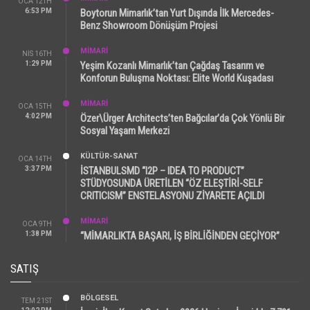
OCA 12TH
6:53 PM
Boytorun Mimarlık’tan Yurt Dışında İlk Mercedes-
Benz Showroom Dönüşüm Projesi
MİMARİ
NIS 16TH
1:29 PM
Yeşim Kozanlı Mimarlık’tan Çağdaş Tasarım ve
Konforun Buluşma Noktası: Elite World Kuşadası
MİMARİ
OCA 15TH
4:02 PM
Özer\Ürger Architects’ten Bağcılar’da Çok Yönlü Bir
Sosyal Yaşam Merkezi
KÜLTÜR-SANAT
OCA 14TH
3:37 PM
İSTANBULSMD “I2P – IDEA TO PRODUCT”
STÜDYOSUNDA ÜRETİLEN “ÖZ ELEŞTİRİ-SELF
CRITICISM” ENSTELASYONU ZİYARETE AÇILDI
MİMARİ
OCA 9TH
1:38 PM
“MİMARLIKTA BAŞARI, İŞ BİRLİĞİNDEN GEÇİYOR”
SATIŞ
BÖLGESEL
TEM 21ST