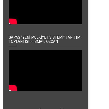
GAPAS “YENI MÜLKIYET SISTEMI” TANITIM
TOPLANTISI – İSMAIL ÖZCAN