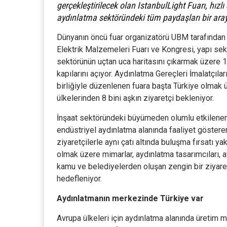
gerçekleştirilecek olan IstanbulLight Fuarı, hı
aydınlatma sektöründeki tüm paydaşları bir araya
Dünyanın öncü fuar organizatörü UBM tarafından 
Elektrik Malzemeleri Fuarı ve Kongresi, yapı se
sektörünün uçtan uca haritasını çıkarmak üzere 1
kapılarını açıyor. Aydınlatma Gereçleri İmalatçıl
birliğiyle düzenlenen fuara başta Türkiye olmak
ülkelerinden 8 bini aşkın ziyaretçi bekleniyor.
İnşaat sektöründeki büyümeden olumlu etkilene
endüstriyel aydınlatma alanında faaliyet gösteren 
ziyaretçilerle aynı çatı altında buluşma fırsatı yak
olmak üzere mimarlar, aydınlatma tasarımcıları, ay
kamu ve belediyelerden oluşan zengin bir ziyaretç
hedefleniyor.
Aydınlatmanın merkezinde Türkiye var
Avrupa ülkeleri için aydınlatma alanında üretim 