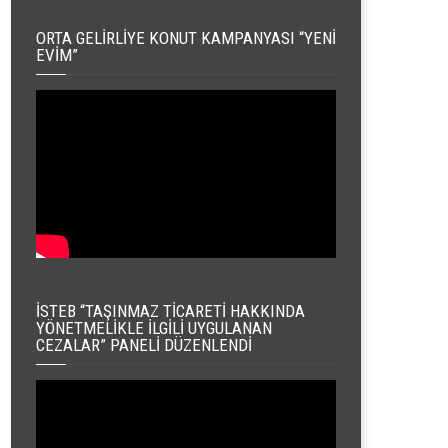
ORTA GELIRLIYE KONUT KAMPANYASI “YENI
EVIM”
İSTEB “TAŞINMAZ TICARETI HAKKINDA
YÖNETMELIKLE İLGILI UYGULANAN
CEZALAR” PANELI DÜZENLENDI