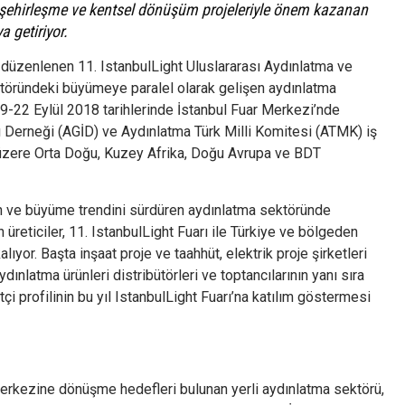
zlı şehirleşme ve kentsel dönüşüm projeleriyle önem kazanan
 getiriyor.
düzenlenen 11. IstanbulLight Uluslararası Aydınlatma ve
ktöründeki büyümeye paralel olarak gelişen aydınlatma
9-22 Eylül 2018 tarihlerinde İstanbul Fuar Merkezi’nde
arı Derneği (AGİD) ve Aydınlatma Türk Milli Komitesi (ATMK) iş
 üzere Orta Doğu, Kuzey Afrika, Doğu Avrupa ve BDT
n ve büyüme trendini sürdüren aydınlatma sektöründe
üreticiler, 11. IstanbulLight Fuarı ile Türkiye ve bölgeden
alıyor. Başta inşaat proje ve taahhüt, elektrik proje şirketleri
dınlatma ürünleri distribütörleri ve toptancılarının yanı sıra
i profilinin bu yıl IstanbulLight Fuarı’na katılım göstermesi
merkezine dönüşme hedefleri bulunan yerli aydınlatma sektörü,