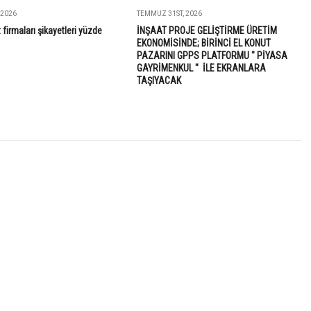
 2026
TEMMUZ 31ST, 2026
 firmaları şikayetleri yüzde
İNŞAAT PROJE GELİŞTİRME ÜRETİM
EKONOMİSİNDE; BİRİNCİ EL KONUT
PAZARINI GPPS PLATFORMU " PİYASA
GAYRİMENKUL " İLE EKRANLARA
TAŞIYACAK