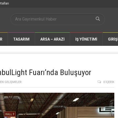
talları
AR
TASARIM
ARSA – ARAZİ
İŞ YÖNETİMİ
GİRİŞ
nbulLight Fuarı’nda Buluşuyor
EN GELIŞMELER
0 İÇERIK