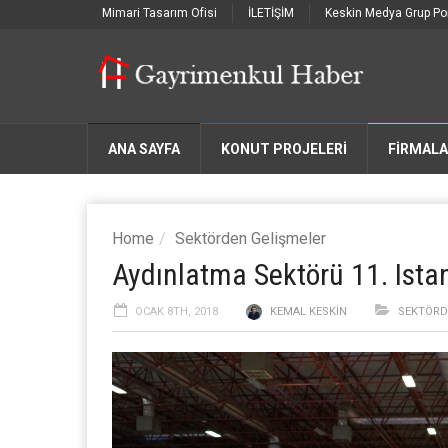
Mimari Tasarım Ofisi
İLETİŞİM
Keskin Medya Grup Por
ANA SAYFA
KONUT PROJELERİ
FIRMAL
Home
Sektörden Gelişmeler
Aydınlatma Sektörü 11. Ista
OCAK 8TH, 2018
KEMAL KESKIN
SEKTÖRD