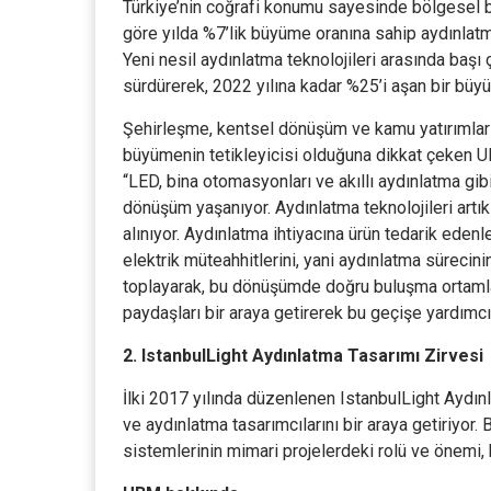
Türkiye’nin coğrafi konumu sayesinde bölgesel bi
göre yılda %7’lik büyüme oranına sahip aydınlatm
Yeni nesil aydınlatma teknolojileri arasında başı
sürdürerek, 2022 yılına kadar %25’i aşan bir bü
Şehirleşme, kentsel dönüşüm ve kamu yatırımları g
büyümenin tetikleyicisi olduğuna dikkat çeken
“LED, bina otomasyonları ve akıllı aydınlatma gi
dönüşüm yaşanıyor. Aydınlatma teknolojileri artık
alınıyor. Aydınlatma ihtiyacına ürün tedarik edenler
elektrik müteahhitlerini, yani aydınlatma sürecinin
toplayarak, bu dönüşümde doğru buluşma ortamla
paydaşları bir araya getirerek bu geçişe yardımcı 
2. IstanbulLight Aydınlatma Tasarımı Zirvesi
İlki 2017 yılında düzenlenen IstanbulLight Aydınl
ve aydınlatma tasarımcılarını bir araya getiriyor.
sistemlerinin mimari projelerdeki rolü ve önemi,