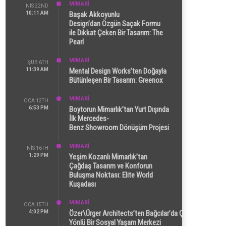
MİMARİ
NIS 22ND
10:11 AM
Başak Akkoyunlu
Design’dan Özgün Saçak Formu
ile Dikkat Çeken Bir Tasarım: The
Pearl
MİMARİ
ŞUB 6TH
11:39 AM
Mental Design Works’ten Doğayla
Bütünleşen Bir Tasarım: Greenox
MİMARİ
OCA 12TH
6:53 PM
Boytorun Mimarlık’tan Yurt Dışında
İlk Mercedes-
Benz Showroom Dönüşüm Projesi
MİMARİ
NIS 16TH
1:29 PM
Yeşim Kozanlı Mimarlık’tan
Çağdaş Tasarım ve Konforun
Buluşma Noktası: Elite World
Kuşadası
MİMARİ
OCA 15TH
4:02 PM
Özer\Ürger Architects’ten Bağcılar’da Çok
Yönlü Bir Sosyal Yaşam Merkezi