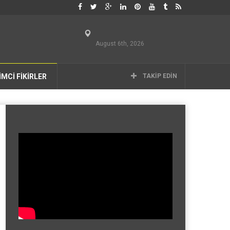
August 6th, 2026
İMCİ FİKİRLER
TAKIP EDIN