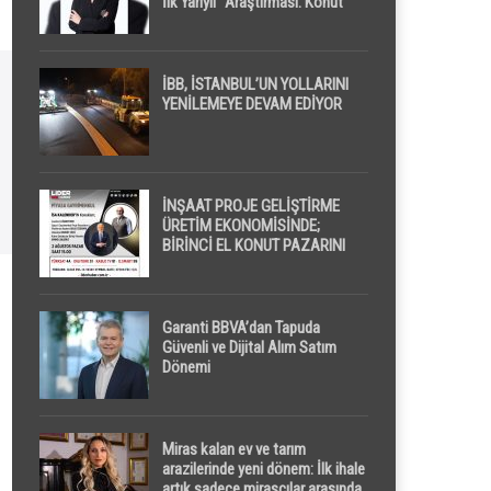
İlk Yarıyıl” Araştırması: Konut
Piyasasında Dengeli Görünüm
Sürerken, İlk El ve İpotekli
Satışlarda Sınırlı Toparlanma
Dikkat Çekti
İBB, İSTANBUL’UN YOLLARINI
YENİLEMEYE DEVAM EDİYOR
İNŞAAT PROJE GELİŞTİRME
ÜRETİM EKONOMİSİNDE;
BİRİNCİ EL KONUT PAZARINI
GPPS PLATFORMU ” PİYASA
GAYRİMENKUL ” İLE
EKRANLARA TAŞIYACAK
Garanti BBVA’dan Tapuda
Güvenli ve Dijital Alım Satım
Dönemi
Miras kalan ev ve tarım
arazilerinde yeni dönem: İlk ihale
artık sadece mirasçılar arasında