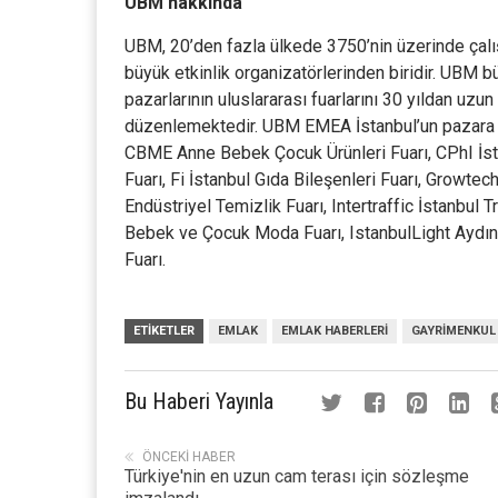
UBM hakkında
UBM, 20’den fazla ülkede 3750’nin üzerinde çalış
büyük etkinlik organizatörlerinden biridir. UBM
pazarlarının uluslararası fuarlarını 30 yıldan uzu
düzenlemektedir. UBM EMEA İstanbul’un pazara lide
CBME Anne Bebek Çocuk Ürünleri Fuarı, CPhI İstan
Fuarı, Fi İstanbul Gıda Bileşenleri Fuarı, Growtec
Endüstriyel Temizlik Fuarı, Intertraffic İstanbul T
Bebek ve Çocuk Moda Fuarı, IstanbulLight Aydınl
Fuarı.
ETIKETLER
EMLAK
EMLAK HABERLERI
GAYRIMENKUL
Bu Haberi Yayınla
ÖNCEKI HABER
Türkiye'nin en uzun cam terası için sözleşme