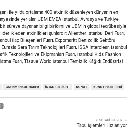
anı ile yılda ortalama 400 etkinlik düzenleyen dünyanın en
 bünyesinde yer alan UBM EMEA İstanbul, Avrasya ve Türkiye
n bir süreye dayanan bilgi birikimi ve UBM’in global tecrübesiyle
rlik eden etkinlikleri şunlardır: Alleather İstanbul Deri Fuarı,
bul İlaç Bileşenleri Fuarı, Expomaritt Denizcilik Sektörü̈
h Eurasia Sera Tarım Teknolojileri Fuarı, ISSA Interclean İstanbul
rafik Teknolojileri ve Ekipmanları Fuarı, İstanbul Kids Fashion
atma Fuarı, Tissue World İstanbul Temizlik Kâğıdı Endüstrisi
GAYRIMENKUL HABER
ISTANBULLIGHT
KONUT
KONUT HABERLERI
SIRADAKI HABER
Tapu İşlemleri Hızlanıyor