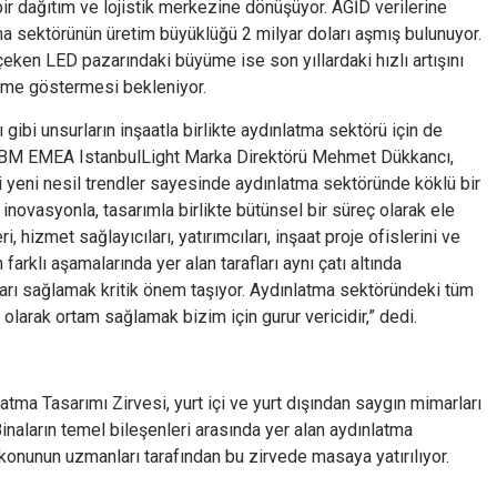
r dağıtım ve lojistik merkezine dönüşüyor. AGİD verilerine
a sektörünün üretim büyüklüğü 2 milyar doları aşmış bulunuyor.
 çeken LED pazarındaki büyüme ise son yıllardaki hızlı artışını
yüme göstermesi bekleniyor.
ibi unsurların inşaatla birlikte aydınlatma sektörü için de
 UBM EMEA IstanbulLight Marka Direktörü Mehmet Dükkancı,
bi yeni nesil trendler sayesinde aydınlatma sektöründe köklü bir
 inovasyonla, tasarımla birlikte bütünsel bir süreç olarak ele
i, hizmet sağlayıcıları, yatırımcıları, inşaat proje ofislerini ve
 farklı aşamalarında yer alan tarafları aynı çatı altında
rı sağlamak kritik önem taşıyor. Aydınlatma sektöründeki tüm
olarak ortam sağlamak bizim için gurur vericidir,” dedi.
atma Tasarımı Zirvesi, yurt içi ve yurt dışından saygın mimarları
 Binaların temel bileşenleri arasında yer alan aydınlatma
 konunun uzmanları tarafından bu zirvede masaya yatırılıyor.