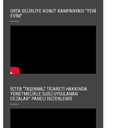
ORTA GELIRLIYE KONUT KAMPANYASI “YENI
EVIM”
İSTEB “TAŞINMAZ TICARETI HAKKINDA
YÖNETMELIKLE İLGILI UYGULANAN
CEZALAR” PANELI DÜZENLENDI