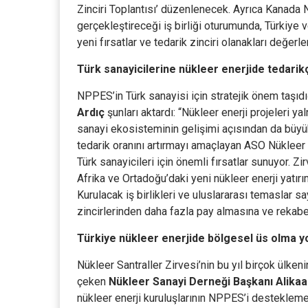
Zinciri Toplantısı’ düzenlenecek. Ayrıca Kanada 
gerçekleştireceği iş birliği oturumunda, Türkiye v
yeni fırsatlar ve tedarik zinciri olanakları değerle
Türk sanayicilerine nükleer enerjide tedarikç
NPPES’in Türk sanayisi için stratejik önem taşıd
Ardıç
şunları aktardı: “Nükleer enerji projeleri y
sanayi ekosisteminin gelişimi açısından da büyük
tedarik oranını artırmayı amaçlayan ASO Nükle
Türk sanayicileri için önemli fırsatlar sunuyor. Zi
Afrika ve Ortadoğu’daki yeni nükleer enerji yatır
Kurulacak iş birlikleri ve uluslararası temaslar s
zincirlerinden daha fazla pay almasına ve rekabe
Türkiye nükleer enerjide bölgesel üs olma y
Nükleer Santraller Zirvesi’nin bu yıl birçok ülke
çeken
Nükleer Sanayi Derneği Başkanı Alikaan
nükleer enerji kuruluşlarının NPPES’i destekleme