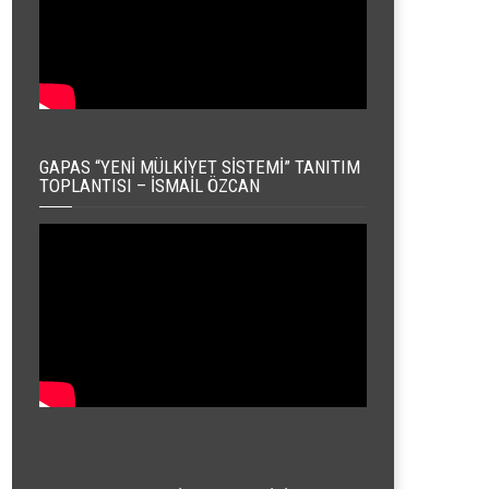
GAPAS “YENI MÜLKIYET SISTEMI” TANITIM
TOPLANTISI – İSMAIL ÖZCAN