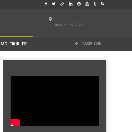
August 8th, 2026
İMCİ FİKİRLER
TAKIP EDIN