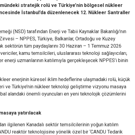
ümündeki stratejik rolü ve Türkiye’nin bölgesel nükleer
ncesinde İstanbul’da düzenlenecek 12. Nükleer Santraller
eği (NSD) tarafından Enerji ve Tabii Kaynaklar Bakanlığı’nın
 Zirvesi – NPPES, Türkiye, Balkanlar, Ortadoğu ve Kuzey
arak sektörün tüm paydaşlarını 30 Haziran – 1 Temmuz 2026
vericiler, kamu temsilcileri, uluslararası teknoloji sağlayıcıları,
er enerji uzmanlarının katılımıyla gerçekleşecek NPPES’i binin
eer enerjinin küresel iklim hedeflerine ulaşmadaki rolü, küçük
eri ve Türkiye’nin nükleer teknoloji geliştirme vizyonu masaya
lobal alandaki önemli oyuncuları en yeni teknolojik çözümlerini
i masaya yatırılacak
ndan ilgilenen Kanadalı sektör temsilcilerinin yoğun katılım
ANDU reaktör teknolojisine yönelik özel bir ‘CANDU Tedarik