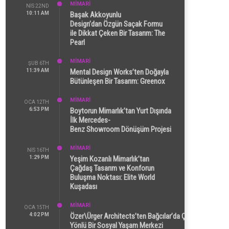
MİMARİ
NIS 22ND
10:11 AM
Başak Akkoyunlu
Design’dan Özgün Saçak Formu
ile Dikkat Çeken Bir Tasarım: The
Pearl
MİMARİ
ŞUB 6TH
11:39 AM
Mental Design Works’ten Doğayla
Bütünleşen Bir Tasarım: Greenox
MİMARİ
OCA 12TH
6:53 PM
Boytorun Mimarlık’tan Yurt Dışında
İlk Mercedes-
Benz Showroom Dönüşüm Projesi
MİMARİ
NIS 16TH
1:29 PM
Yeşim Kozanlı Mimarlık’tan
Çağdaş Tasarım ve Konforun
Buluşma Noktası: Elite World
Kuşadası
MİMARİ
OCA 15TH
4:02 PM
Özer\Ürger Architects’ten Bağcılar’da Çok
Yönlü Bir Sosyal Yaşam Merkezi