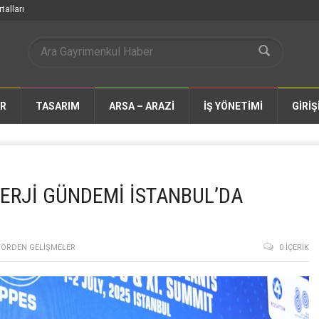
talları
AR
TASARIM
ARSA – ARAZİ
İŞ YÖNETİMİ
GİRİŞ
ERJİ GÜNDEMİ İSTANBUL’DA
TÖRDEN GELIŞMELER
0 İÇERIK