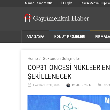
Mimari Tasarım Ofisi
İLETİŞİM
Keskin Medya Grup Por
ANA SAYFA
KONUT PROJELERİ
FIRMAL
Home
Sektörden Gelişmeler
COP31 ÖNCESİ NÜKLEER EN
ŞEKİLLENECEK
HAZIRAN 17TH, 2026
KEMAL KESKIN
SEK