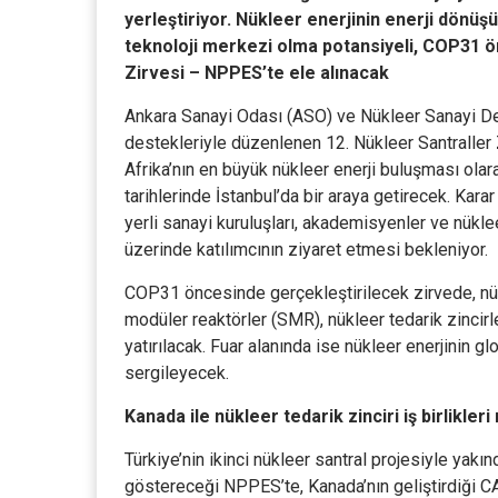
yerleştiriyor. Nükleer enerjinin enerji dönüş
teknoloji merkezi olma potansiyeli, COP31 ö
Zirvesi – NPPES’te ele alınacak
Ankara Sanayi Odası (ASO) ve Nükleer Sanayi Dern
destekleriyle düzenlenen 12. Nükleer Santraller
Afrika’nın en büyük nükleer enerji buluşması ol
tarihlerinde İstanbul’da bir araya getirecek. Karar 
yerli sanayi kuruluşları, akademisyenler ve nükle
üzerinde katılımcının ziyaret etmesi bekleniyor.
COP31 öncesinde gerçekleştirilecek zirvede, nükl
modüler reaktörler (SMR), nükleer tedarik zincirl
yatırılacak. Fuar alanında ise nükleer enerjinin g
sergileyecek.
Kanada ile nükleer tedarik zinciri iş birlikler
Türkiye’nin ikinci nükleer santral projesiyle yakı
göstereceği NPPES’te, Kanada’nın geliştirdiği C