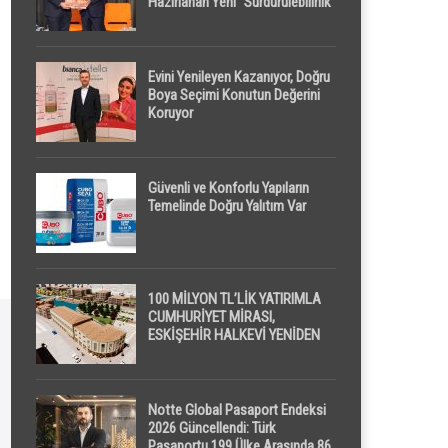
Hazırlanan Yeni “Sürdürülebilirlik”
Tanımı TDK Genel Türkçe
Sözlük’e Girdi
Evini Yenileyen Kazanıyor, Doğru
Boya Seçimi Konutun Değerini
Koruyor
Güvenli ve Konforlu Yapıların
Temelinde Doğru Yalıtım Var
100 MİLYON TL’LİK YATIRIMLA
CUMHURİYET MİRASI,
ESKİŞEHİR HALKEVİ YENİDEN
HAYAT BULUYOR
Notte Global Pasaport Endeksi
2026 Güncellendi: Türk
Pasaportu 199 Ülke Arasında 86.