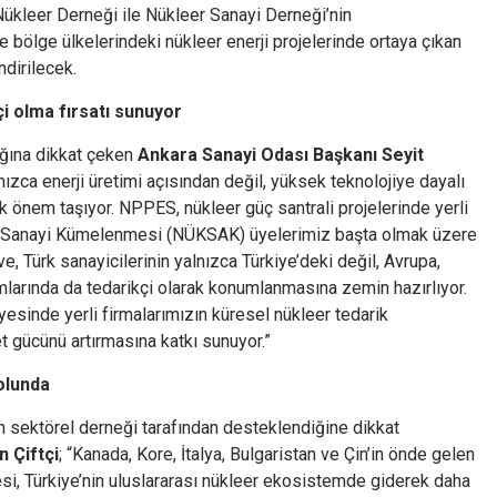
Nükleer Derneği ile Nükleer Sanayi Derneği’nin
e bölge ülkelerindeki nükleer enerji projelerinde ortaya çıkan
ndirilecek.
i olma fırsatı sunuyor
ığına dikkat çeken
Ankara Sanayi Odası Başkanı Seyit
alnızca enerji üretimi açısından değil, yüksek teknolojiye dayalı
 önem taşıyor. NPPES, nükleer güç santrali projelerinde yerli
er Sanayi Kümelenmesi (NÜKSAK) üyelerimiz başta olmak üzere
rve, Türk sanayicilerinin yalnızca Türkiye’deki değil, Avrupa,
ımlarında da tedarikçi olarak konumlanmasına zemin hazırlıyor.
ayesinde yerli firmalarımızın küresel nükleer tedarik
t gücünü artırmasına katkı sunuyor.”
olunda
nin sektörel derneği tarafından desteklendiğine dikkat
 Çiftçi
; “Kanada, Kore, İtalya, Bulgaristan ve Çin’in önde gelen
si, Türkiye’nin uluslararası nükleer ekosistemde giderek daha