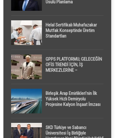
Usulü Planlama
Helal Sertifikalı Muhafazakar
Mutfak Konseptinde Üretim
Standartları
GPPS PLATFORMU; GELECEĞİN
OFİS TRENDİ İÇİN, İŞ
MERKEZLERİNE –
GELİŞTİRİCİLERE ” POD /
KAPSÜL ” UYKU KABİNİ
ÖNERİYOR
Birleşik Arap Emirlikleri’nin İlk
Yüksek Hızlı Demiryolu
Projesine Kalyon İnşaat İmzası
SKD Türkiye ve Sabancı
Üniversitesi İş Birliğiyle