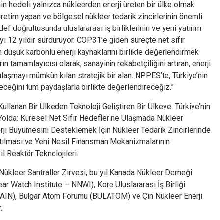
nin hedefi yalnızca nükleerden enerji üreten bir ülke olmak
 üretim yapan ve bölgesel nükleer tedarik zincirlerinin önemli
f doğrultusunda uluslararası iş birliklerinin ve yeni yatırım
ayı 12 yıldır sürdürüyor. COP31’e giden süreçte net sıfır
 düşük karbonlu enerji kaynaklarını birlikte değerlendirmek
ın tamamlayıcısı olarak, sanayinin rekabetçiliğini artıran, enerji
ulaşmayı mümkün kılan stratejik bir alan. NPPES’te, Türkiye’nin
eceğini tüm paydaşlarla birlikte değerlendireceğiz.”
Kullanan Bir Ülkeden Teknoloji Geliştiren Bir Ülkeye: Türkiye’nin
Yolda: Küresel Net Sıfır Hedeflerine Ulaşmada Nükleer
rji Büyümesini Desteklemek İçin Nükleer Tedarik Zincirlerinde
zaltılması ve Yeni Nesil Finansman Mekanizmalarının
l Reaktör Teknolojileri.
 Nükleer Santraller Zirvesi, bu yıl Kanada Nükleer Derneği
r Watch Institute – NNWI), Kore Uluslararası İş Birliği
 (AIN), Bulgar Atom Forumu (BULATOM) ve Çin Nükleer Enerji
.