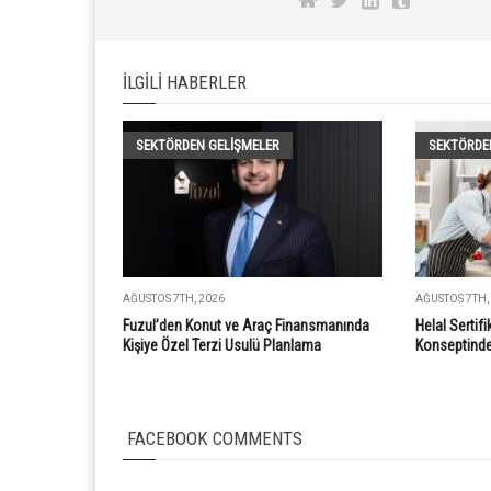
İLGILI HABERLER
SEKTÖRDEN GELIŞMELER
SEKTÖRDE
AĞUSTOS 7TH, 2026
AĞUSTOS 7TH,
Fuzul’den Konut ve Araç Finansmanında
Helal Sertif
Kişiye Özel Terzi Usulü Planlama
Konseptinde 
FACEBOOK COMMENTS