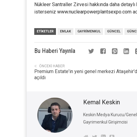
Nükleer Santraller Zirvesi hakkında daha detaylı 
isterseniz
www.nuclearpowerplantsexpo.com
ad
ETIKETLER
EMLAK
GAYRIMENKUL
GÜNCEL
GÜNC
Bu Haberi Yayınla
ÖNCEKI HABER
Premium Estate'in yeni genel merkezi Ataşehir'
açıldı
Kemal Keskin
Keskin Medya Kurucu/Genel 
Gayrimenkul Girişimcisi