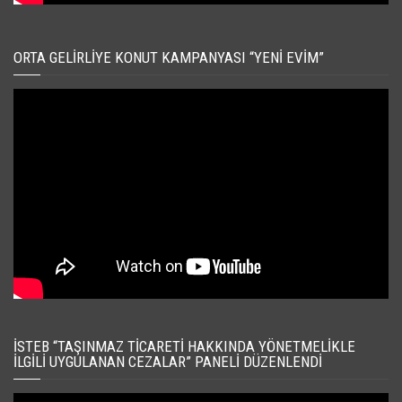
ORTA GELIRLIYE KONUT KAMPANYASI “YENI EVIM”
İSTEB “TAŞINMAZ TICARETI HAKKINDA YÖNETMELIKLE
İLGILI UYGULANAN CEZALAR” PANELI DÜZENLENDI