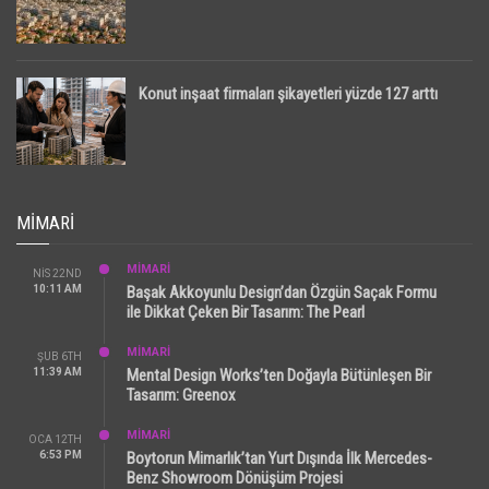
Konut inşaat firmaları şikayetleri yüzde 127 arttı
MIMARI
MİMARİ
NIS 22ND
10:11 AM
Başak Akkoyunlu Design’dan Özgün Saçak Formu
ile Dikkat Çeken Bir Tasarım: The Pearl
MİMARİ
ŞUB 6TH
11:39 AM
Mental Design Works’ten Doğayla Bütünleşen Bir
Tasarım: Greenox
MİMARİ
OCA 12TH
6:53 PM
Boytorun Mimarlık’tan Yurt Dışında İlk Mercedes-
Benz Showroom Dönüşüm Projesi