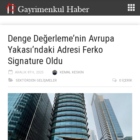
Denge Değerleme’nin Avrupa
Yakası’ndaki Adresi Ferko
Signature Oldu
ARALIK 8TH, 2025
KEMAL KESKIN
SEKTÖRDEN GELIŞMELER
0 İÇERIK