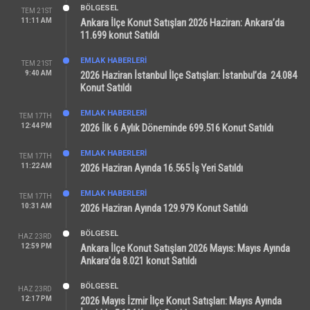
BÖLGESEL
TEM 21ST
11:11 AM
Ankara İlçe Konut Satışları 2026 Haziran: Ankara’da
11.699 konut Satıldı
EMLAK HABERLERI
TEM 21ST
9:40 AM
2026 Haziran İstanbul İlçe Satışları: İstanbul’da 24.084
Konut Satıldı
EMLAK HABERLERI
TEM 17TH
12:44 PM
2026 İlk 6 Aylık Döneminde 699.516 Konut Satıldı
EMLAK HABERLERI
TEM 17TH
11:22 AM
2026 Haziran Ayında 16.565 İş Yeri Satıldı
EMLAK HABERLERI
TEM 17TH
10:31 AM
2026 Haziran Ayında 129.979 Konut Satıldı
BÖLGESEL
HAZ 23RD
12:59 PM
Ankara İlçe Konut Satışları 2026 Mayıs: Mayıs Ayında
Ankara’da 8.021 konut Satıldı
BÖLGESEL
HAZ 23RD
12:17 PM
2026 Mayıs İzmir İlçe Konut Satışları: Mayıs Ayında