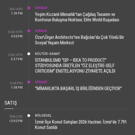
MİMARİ
NIS 16TH
1:29 PM
Yeşim Kozanlı Mimarlık’tan Çağdaş Tasarım ve
Konforun Buluşma Noktası: Elite World Kuşadası
MİMARİ
OCA 15TH
4:02 PM
Özer\Ürger Architects’ten Bağcılar’da Çok Yönlü Bir
Sosyal Yaşam Merkezi
KÜLTÜR-SANAT
OCA 14TH
3:37 PM
İSTANBULSMD “I2P – IDEA TO PRODUCT”
STÜDYOSUNDA ÜRETİLEN “ÖZ ELEŞTİRİ-SELF
CRITICISM” ENSTELASYONU ZİYARETE AÇILDI
MİMARİ
OCA 9TH
1:38 PM
“MİMARLIKTA BAŞARI, İŞ BİRLİĞİNDEN GEÇİYOR”
SATIŞ
BÖLGESEL
TEM 21ST
12:02 PM
İzmir İlçe Konut Satışları 2026 Haziran: İzmir’de 7.791
Konut Satıldı