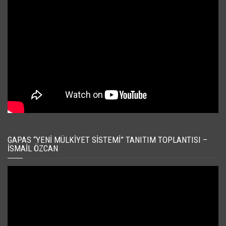
GAPAS “YENI MÜLKIYET SISTEMI” TANITIM TOPLANTISI –
İSMAIL ÖZCAN