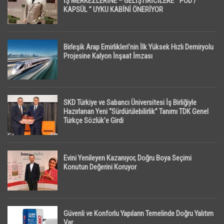
İŞ MERKEZLERİNE – GELİŞTİRİCİLERE ” POD /
KAPSÜL ” UYKU KABİNİ ÖNERİYOR
Birleşik Arap Emirlikleri’nin İlk Yüksek Hızlı Demiryolu
Projesine Kalyon İnşaat İmzası
SKD Türkiye ve Sabancı Üniversitesi İş Birliğiyle
Hazırlanan Yeni “Sürdürülebilirlik” Tanımı TDK Genel
Türkçe Sözlük’e Girdi
Evini Yenileyen Kazanıyor, Doğru Boya Seçimi
Konutun Değerini Koruyor
Güvenli ve Konforlu Yapıların Temelinde Doğru Yalıtım
Var