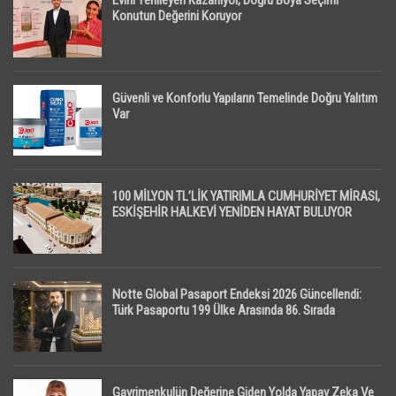
Evini Yenileyen Kazanıyor, Doğru Boya Seçimi
Konutun Değerini Koruyor
Güvenli ve Konforlu Yapıların Temelinde Doğru Yalıtım
Var
100 MİLYON TL’LİK YATIRIMLA CUMHURİYET MİRASI,
ESKİŞEHİR HALKEVİ YENİDEN HAYAT BULUYOR
Notte Global Pasaport Endeksi 2026 Güncellendi:
Türk Pasaportu 199 Ülke Arasında 86. Sırada
Gayrimenkulün Değerine Giden Yolda Yapay Zeka Ve