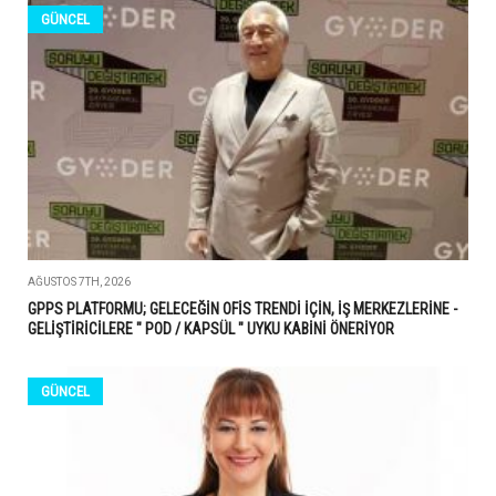
GÜNCEL
AĞUSTOS 7TH, 2026
GPPS PLATFORMU; GELECEĞİN OFİS TRENDİ İÇİN, İŞ MERKEZLERİNE -
GELİŞTİRİCİLERE " POD / KAPSÜL " UYKU KABİNİ ÖNERİYOR
GÜNCEL