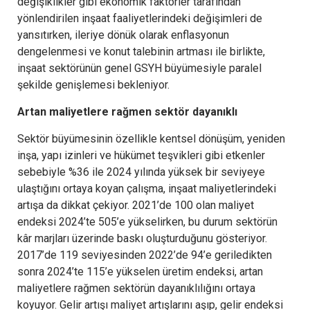
değişiklikler gibi ekonomik faktörler tarafından
yönlendirilen inşaat faaliyetlerindeki değişimleri de
yansıtırken, ileriye dönük olarak enflasyonun
dengelenmesi ve konut talebinin artması ile birlikte,
inşaat sektörünün genel GSYH büyümesiyle paralel
şekilde genişlemesi bekleniyor.
Artan maliyetlere rağmen sektör dayanıklı
Sektör büyümesinin özellikle kentsel dönüşüm, yeniden
inşa, yapı izinleri ve hükümet teşvikleri gibi etkenler
sebebiyle %36 ile 2024 yılında yüksek bir seviyeye
ulaştığını ortaya koyan çalışma, inşaat maliyetlerindeki
artışa da dikkat çekiyor. 2021’de 100 olan maliyet
endeksi 2024’te 505’e yükselirken, bu durum sektörün
kâr marjları üzerinde baskı oluşturduğunu gösteriyor.
2017’de 119 seviyesinden 2022’de 94’e geriledikten
sonra 2024’te 115’e yükselen üretim endeksi, artan
maliyetlere rağmen sektörün dayanıklılığını ortaya
koyuyor. Gelir artışı maliyet artışlarını aşıp, gelir endeksi