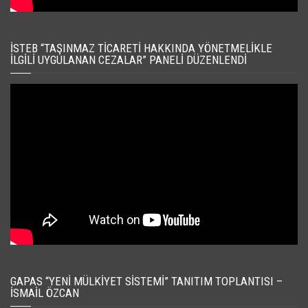
İSTEB “TAŞINMAZ TICARETI HAKKINDA YÖNETMELIKLE
İLGILI UYGULANAN CEZALAR” PANELI DÜZENLENDI
GAPAS “YENI MÜLKIYET SISTEMI” TANITIM TOPLANTISI –
İSMAIL ÖZCAN