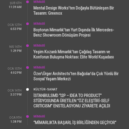
MİMARİ
ŞUB 6TH
11:39 AM
Mental Design Works’ten Doğayla Bütünleşen Bir
Tasarım: Greenox
MİMARİ
OCA 12TH
6:53 PM
Boytorun Mimarlık’tan Yurt Dışında İlk Mercedes-
Benz Showroom Dönüşüm Projesi
MİMARİ
NIS 16TH
1:29 PM
Yeşim Kozanlı Mimarlık’tan Çağdaş Tasarım ve
Konforun Buluşma Noktası: Elite World Kuşadası
MİMARİ
OCA 15TH
4:02 PM
Özer\Ürger Architects’ten Bağcılar’da Çok Yönlü Bir
Sosyal Yaşam Merkezi
KÜLTÜR-SANAT
OCA 14TH
3:37 PM
İSTANBULSMD “I2P – IDEA TO PRODUCT”
STÜDYOSUNDA ÜRETİLEN “ÖZ ELEŞTİRİ-SELF
CRITICISM” ENSTELASYONU ZİYARETE AÇILDI
MİMARİ
OCA 9TH
1:38 PM
“MİMARLIKTA BAŞARI, İŞ BİRLİĞİNDEN GEÇİYOR”