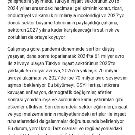
çalışmasını yayımladı. Türkiye inşaat sektörünün 2018-
2024 yılları arasındaki hacimsel gelişiminin konut, ticari,
endüstriyel ve kamu kırılımlarıyla incelendiği ve 2027’ye
dönük sektör büyüme tahmininin paylaşıldığı çalışma,
sektörün 2027 yılına kadar karşılaşacağı fırsat, risk ve
zorlukları da ortaya koyuyor.
Çalışmaya göre; pandemi döneminde sert bir düşüş
yaşayan, daha sonra toparlanarak 2024’te 61 milyar avro
ile zirveye ulaşan Türkiye inşaat sektörünün 2025’te
yaklaşık 65 milyar avroya, 2026’da yaklaşık 70 milyar
avroya ulaşması ve 2027’de ise 70 milyar avro seviyesini
aşması bekleniyor. Bu büyümeyi; GSYH artışı, istikrara
kavuşan enflasyon, demografik değişimler, afetler
sonrası yeniden inşa ve sürdürülen kamu yatırımları gibi
etkenler etkiliyor. Son dönemdeki sektör eğilimleri, inşaat
ve yapı malzemelerinin maliyetlerindeki artışlar ile inşaat
ruhsatlarındaki dalgalanmalar doğrultusunda belirleniyor.
Bu durum, yerel kredi faiz oranları ve regülasyonlardaki