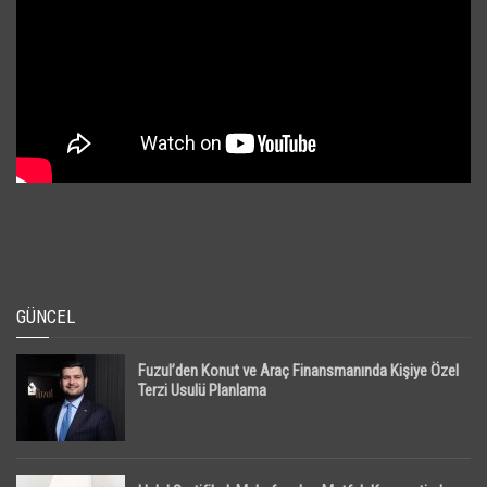
GÜNCEL
Fuzul’den Konut ve Araç Finansmanında Kişiye Özel
Terzi Usulü Planlama