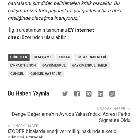
haritalarını şimdiden belirlemeleri kritik olacaktır. Bu
çalışmamızın tüm paydaşlara yol gösterici bir rehber
niteliğinde olacağına inanıyoruz.”
İlgili araştırmanın tamamına
EY internet
sitesi
üzerinden ulaşılabilir.
ETIKETLER
CEM ÇAMLI
EMLAK
EMLAK HABERLERI
EY-PARTHENON
GAYRIMENKUL
GAYRIMENKUL HABER
GÜNCEL
GÜNCEL HABERLER
Bu Haberi Yayınla
SIRADAKI HABER
Denge Değerleme’nin Avrupa Yakası’ndaki Adresi Ferko
Signature Oldu
ÖNCEKI HABER
İZODER binalarda enerji verimliliği hakkında tüketici
bilincini artıracak