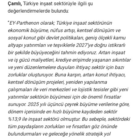
Çamlı,
Türkiye
inşaat sektörüyle ilgili şu
değerlendirmelerde bulundu:
“
EY-Parthenon olarak; Türkiye inşaat sektörünün
ekonomik büyüme, nüfus artışı, kentsel dönüşüm ve
sosyal konut gibi devlet politikaları, geniş ölçekli kamu
altyapı yatırımları ve teşviklerle 2027’ye doğru istikrarlı
bir şekilde büyüyeceğini tahmin ediyoruz. Artan inşaat
ve iş gücü maliyetleri, krediye erişimde yaşanan sıkıntılar
ve yeni düzenlemelere duyulan ihtiyaç sektör için bazı
zorluklar oluşturuyor. Buna karşın, artan konut ihtiyacı,
kentsel dönüşüm projeleri, yeniden yapılanma
çalışmaları ile veri merkezleri ve lojistik tesisler gibi yeni
yatırımlar sektörün büyümesi için de önemli fırsatlar
sunuyor.
2025 yılı üçüncü çeyrek büyüme verilerine göre,
dönem içerisinde en hızlı büyüme kaydeden sektör
%13,9 ile inşaat sektörü olmuştur. Bu sebeple, sektördeki
tüm paydaşların zorlukları ve fırsatları göz önünde
bulundurmaları ve geleceğe yönelik stratejik yol