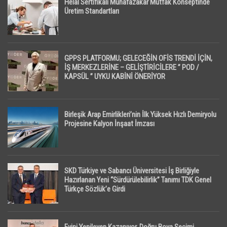
Helal Sertifikalı Muhafazakar Mutfak Konseptinde
Üretim Standartları
GPPS PLATFORMU; GELECEĞİN OFİS TRENDİ İÇİN,
İŞ MERKEZLERİNE – GELİŞTİRİCİLERE ” POD /
KAPSÜL ” UYKU KABİNİ ÖNERİYOR
Birleşik Arap Emirlikleri’nin İlk Yüksek Hızlı Demiryolu
Projesine Kalyon İnşaat İmzası
SKD Türkiye ve Sabancı Üniversitesi İş Birliğiyle
Hazırlanan Yeni “Sürdürülebilirlik” Tanımı TDK Genel
Türkçe Sözlük’e Girdi