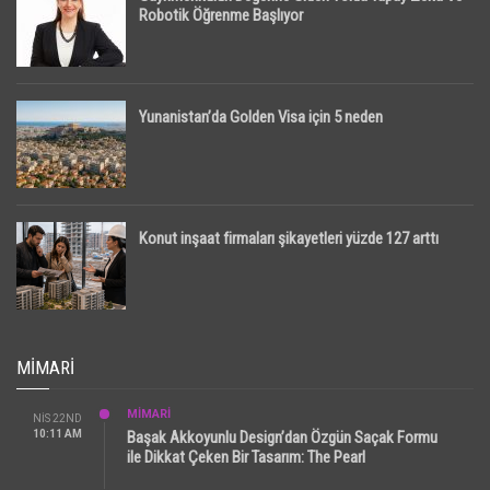
Robotik Öğrenme Başlıyor
Yunanistan’da Golden Visa için 5 neden
Konut inşaat firmaları şikayetleri yüzde 127 arttı
MIMARI
MİMARİ
NIS 22ND
10:11 AM
Başak Akkoyunlu Design’dan Özgün Saçak Formu
ile Dikkat Çeken Bir Tasarım: The Pearl