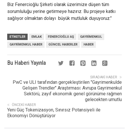
Biz Fenercioğlu Şirketi olarak üzerimize düşen tüm
sorumluluğu yerine getirmeye hazırız. Bu projeye katkı
sağlıyor olmaktan dolayı büyük mutluluk duyuyoruz.’’
ETIKETLER
EMLAK
FENERCIOĞLU AŞ
GAYRIMENKUL
GAYRIMENKUL HABER
GÜNCEL HABERLER
HABER
Bu Haberi Yayınla
SIRADAKI HABER
PwC ve ULI tarafından gerçekleştirilen "Gayrimenkulde
Gelişen Trendler" Araştırması: Avrupa Gayrimenkul
Sektörü, zayıf ekonomik genel görünüme rağmen
gelecekten umutlu
ÖNCEKI HABER
Yeni Güç Tokenizasyon, Sınırsız Potansiyeli ile
Ekonomiyi Dönüştürüyor