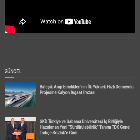
GÜNCEL
Birleşik Arap Emirlikleri’nin İlk Yüksek Hızlı Demiryolu
Projesine Kalyon İnşaat İmzası
SKD Türkiye ve Sabancı Üniversitesi İş Birliğiyle
Hazırlanan Yeni “Sürdürülebilirlik” Tanımı TDK Genel
Türkçe Sözlük’e Girdi