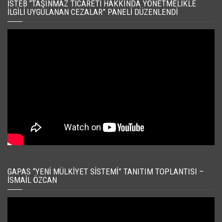
İSTEB “TAŞINMAZ TICARETI HAKKINDA YÖNETMELIKLE
İLGILI UYGULANAN CEZALAR” PANELI DÜZENLENDI
GAPAS “YENI MÜLKIYET SISTEMI” TANITIM TOPLANTISI –
İSMAIL ÖZCAN