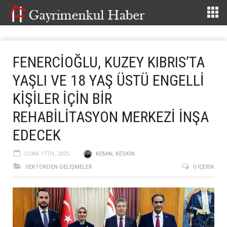
FENERCİOĞLU, KUZEY KIBRIS’TA
YAŞLI VE 18 YAŞ ÜSTÜ ENGELLİ
KİŞİLER İÇİN BİR
REHABİLİTASYON MERKEZİ İNŞA
EDECEK
OCAK 17TH, 2025
KEMAL KESKIN
SEKTÖRDEN GELIŞMELER
0 İÇERIK