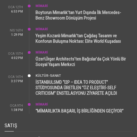
MİMARİ
OCA 12TH
6:53 PM
Boytorun Mimarlık’tan Yurt Dışında İlk Mercedes-
Benz Showroom Dönüşüm Projesi
MİMARİ
NIS 16TH
1:29 PM
Yeşim Kozanlı Mimarlık’tan Çağdaş Tasarım ve
Konforun Buluşma Noktası: Elite World Kuşadası
MİMARİ
OCA 15TH
4:02 PM
Özer\Ürger Architects’ten Bağcılar’da Çok Yönlü Bir
Sosyal Yaşam Merkezi
KÜLTÜR-SANAT
OCA 14TH
3:37 PM
İSTANBULSMD “I2P – IDEA TO PRODUCT”
STÜDYOSUNDA ÜRETİLEN “ÖZ ELEŞTİRİ-SELF
CRITICISM” ENSTELASYONU ZİYARETE AÇILDI
MİMARİ
OCA 9TH
1:38 PM
“MİMARLIKTA BAŞARI, İŞ BİRLİĞİNDEN GEÇİYOR”
SATIŞ