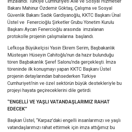
imzalandı. Türkiye Cumhuriyeti Aile ve Sosyal Hizmetler
Bakanı Mahinur Özdemir Göktaş, Çalışma ve Sosyal
Güvenlik Bakanı Sadık Gardiyanoğlu, KKTC Başkanı Ünal
Üstel ve Fenercioğlu Şirketler Grubu Yönetim Kurulu
Başkanı Aycan Fenercioğlu arasında imzalanan
protokolle projenin çalışmalarına başlandı.
Lefkoşa Büyükelçisi Yasin Ekrem Serim, Başbakanlık
Müsteşarı Hüseyin Cahitoğlu’nun da hazır bulunduğu
tören Başbakanlık Şeref Salonu’nda gerçekleşti. İmza
töreninde ilk konuşmayı yapan KKTC Başkanı Üstel
projenin detaylarından bahsederken Türkiye
Cumhuriyeti’nin ve özel sektörün büyük destekleriyle bu
projeyi hayata geçireceklerini dile getirdi.
‘’ENGELLİ VE YAŞLI VATANDAŞLARIMIZ RAHAT
EDECEK’’
Başkan Üstel, “Karpaz’daki engelli insanlarımızı ve yaşlı
vatandaşlarımızı rahat ettirmek için imza attığımız bu