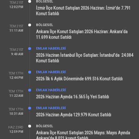
BÖLGESEL
TEM 21ST
12:02 PM
İzmir İlçe Konut Satışları 2026 Haziran: İzmir’de 7.791
Konut Satıldı
BÖLGESEL
TEM 21ST
11:11 AM
Ankara İlçe Konut Satışları 2026 Haziran: Ankara’da
11.699 konut Satıldı
EMLAK HABERLERI
TEM 21ST
9:40 AM
2026 Haziran İstanbul İlçe Satışları: İstanbul’da 24.084
Konut Satıldı
EMLAK HABERLERI
TEM 17TH
12:44 PM
2026 İlk 6 Aylık Döneminde 699.516 Konut Satıldı
EMLAK HABERLERI
TEM 17TH
11:22 AM
2026 Haziran Ayında 16.565 İş Yeri Satıldı
EMLAK HABERLERI
TEM 17TH
10:31 AM
2026 Haziran Ayında 129.979 Konut Satıldı
BÖLGESEL
HAZ 23RD
12:59 PM
Ankara İlçe Konut Satışları 2026 Mayıs: Mayıs Ayında
Ankara’da 8.021 konut Satıldı