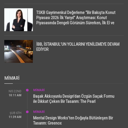
TSKB Gayrimenkul Değerleme “Bir Bakışta Konut
Piyasası 2026 İlk Yarıyıl” Araştırması: Konut
Piyasasında Dengeli Görünüm Sürerken, İlk El ve
İpotekli Satışlarda Sınırlı Toparlanma Dikkat Çekti
İBB, İSTANBUL’UN YOLLARINI YENİLEMEYE DEVAM
EDİYOR
MIMARI
MİMARİ
NIS 22ND
10:11 AM
Başak Akkoyunlu Design’dan Özgün Saçak Formu
ile Dikkat Çeken Bir Tasarım: The Pearl
MİMARİ
ŞUB 6TH
11:39 AM
Mental Design Works’ten Doğayla Bütünleşen Bir
Tasarım: Greenox