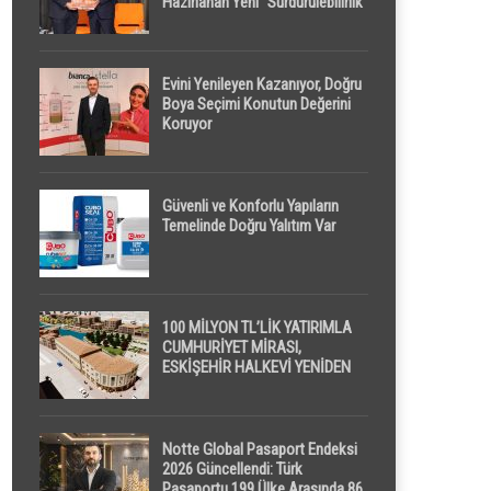
Hazırlanan Yeni “Sürdürülebilirlik”
Tanımı TDK Genel Türkçe
Sözlük’e Girdi
Evini Yenileyen Kazanıyor, Doğru
Boya Seçimi Konutun Değerini
Koruyor
Güvenli ve Konforlu Yapıların
Temelinde Doğru Yalıtım Var
100 MİLYON TL’LİK YATIRIMLA
CUMHURİYET MİRASI,
ESKİŞEHİR HALKEVİ YENİDEN
HAYAT BULUYOR
Notte Global Pasaport Endeksi
2026 Güncellendi: Türk
Pasaportu 199 Ülke Arasında 86.