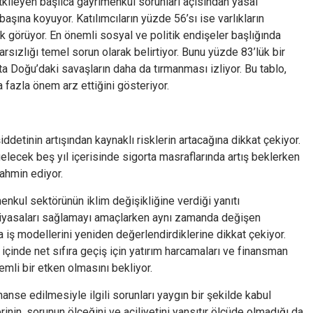
etkileyen başlıca gayrimenkul sorunları açısından yasal
aşına koyuyor. Katılımcıların yüzde 56’sı ise varlıkların
k görüyor. En önemli sosyal ve politik endişeler başlığında
krarsızlığı temel sorun olarak belirtiyor. Bunu yüzde 83’lük bir
rta Doğu’daki savaşların daha da tırmanması izliyor. Bu tablo,
a fazla önem arz ettiğini gösteriyor.
iddetinin artışından kaynaklı risklerin artacağına dikkat çekiyor.
i gelecek beş yıl içerisinde sigorta masraflarında artış beklerken
tahmin ediyor.
menkul sektörünün iklim değişikliğine verdiği yanıtı
piyasaları sağlamayı amaçlarken aynı zamanda değişen
 iş modellerini yeniden değerlendirdiklerine dikkat çekiyor.
 içinde net sıfıra geçiş için yatırım harcamaları ve finansman
mli bir etken olmasını bekliyor.
nanse edilmesiyle ilgili sorunları yaygın bir şekilde kabul
erinin, sorunun ölçeğini ve aciliyetini yansıtır ölçüde olmadığı da