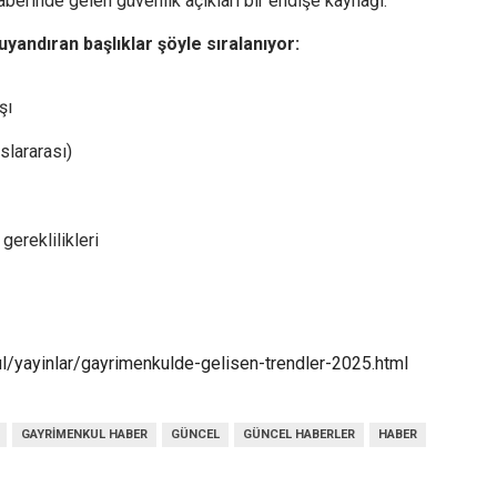
aberinde gelen güvenlik açıkları bir endişe kaynağı.
yandıran başlıklar şöyle sıralanıyor:
şı
slararası)
ereklilikleri
l/yayinlar/gayrimenkulde-gelisen-trendler-2025.html
GAYRIMENKUL HABER
GÜNCEL
GÜNCEL HABERLER
HABER