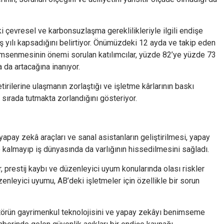
ki çevresel ve karbonsuzlaşma gereklilikleriyle ilgili endişe
 yılı kapsadığını belirtiyor. Önümüzdeki 12 ayda ve takip eden
enimsenmesinin önemi sorulan katılımcılar, yüzde 82’ye yüzde 73
da artacağına inanıyor.
tirilerine ulaşmanın zorlaştığı ve işletme kârlarının baskı
 sırada tutmakta zorlandığını gösteriyor.
apay zekâ araçları ve sanal asistanların geliştirilmesi, yapay
kalmayıp iş dünyasında da varlığının hissedilmesini sağladı.
r, prestij kaybı ve düzenleyici uyum konularında olası riskler
leyici uyumu, AB’deki işletmeler için özellikle bir sorun
ektörün gayrimenkul teknolojisini ve yapay zekâyı benimseme