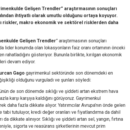
rimenkulde Gelişen Trendler” araştırmasının sonuçları
ılından ihtiyatlı olarak umutlu olduğunu ortaya koyuyor.
aklı riskler, makro ekonomik ve sektörel risklerden daha
enkulde Gelişen Trendler
” araştırmasının sonuçları
da lider konumda olan lokasyonların faiz oranı ortamının önceki
n rahatladığını gösteriyor. Bununla birlikte, kırılgan ekonomik
ileri devam ediyor.
murcan Gago
gayrimenkul sektöründe son dönemdeki en
işikliği olduğunu vurguladı ve şunları söyledi:
ünün de son dönemde sıklığı ve şiddeti artan ekstrem hava
azla karşı karşıya kaldığını görüyoruz. Gayrimenkul
erek daha fazla dikkate alıyor. Yatırımcılar Avrupa’nın önde gelen
 tabi tutuluyor, kredi değer oranları ve fiyatlandırma da dahil
 da dikkate alınıyor. Sıklığı ve şiddeti artan sel, yangın, fırtına
eniyle, sigorta ve reasürans şirketlerinin mevcut prim