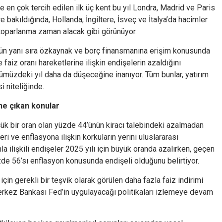
 en çok tercih edilen ilk üç kent bu yıl Londra, Madrid ve Paris
e bakıldığında, Hollanda, İngiltere, İsveç ve İtalya’da hacimler
toparlanma zaman alacak gibi görünüyor.
nün yanı sıra özkaynak ve borç finansmanına erişim konusunda
 faiz oranı hareketlerine ilişkin endişelerin azaldığını
önümüzdeki yıl daha da düşeceğine inanıyor. Tüm bunlar, yatırım
i niteliğinde.
ne çıkan konular
şük bir oran olan yüzde 44’ünün kiracı talebindeki azalmadan
i ve enflasyona ilişkin korkuların yerini uluslararası
la ilişkili endişeler 2025 yılı için büyük oranda azalırken, geçen
zde 56’sı enflasyon konusunda endişeli olduğunu belirtiyor.
 için gerekli bir teşvik olarak görülen daha fazla faiz indirimi
kez Bankası Fed’in uygulayacağı politikaları izlemeye devam