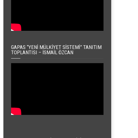
GAPAS “YENI MÜLKIYET SISTEMI” TANITIM
TOPLANTISI – İSMAIL ÖZCAN