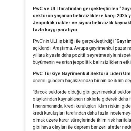
PwC
ve ULI tarafından gerçekleştirilen “Gay
sektörün yaşanan belirsizliklere karşı 2025 y
Jeopolitik riskler ve siyasi belirsizlik kayn
fazla kaygı yaratıyor.
PwC’nin ULI iş birliği ile gerçekleştirdiği “
Gayrim
açıklandı. Araştırma, Avrupa gayrimenkul pazarın
yıllara kıyasla daha pozitif seyretmesiyle nispete
büyümenin ve artan jeopolitik belirsizliklerin etk
PwC Türkiye Gayrimenkul Sektörü Lideri U
önemli gündem başlıklarından birinin de iklim değ
“Birçok sektörde olduğu gibi gayrimenkul sektör
olaylarından kaynaklanan risklerle giderek daha f
finansmanında, kredi kuruluşları iklim riskini gid
kredi kuruluşları tarafından daha fazla incelemeye
olmak üzere karar süreçlerinde iklim risk haritaları
gibi hava olayları ile deprem benzeri afetler ned