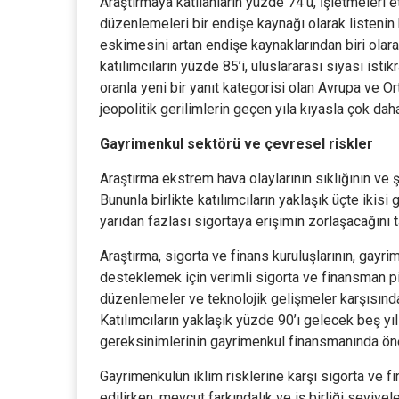
Araştırmaya katılanların yüzde 74’ü, İşletmeleri 
düzenlemeleri bir endişe kaynağı olarak listenin b
eskimesini artan endişe kaynaklarından biri olara
katılımcıların yüzde 85’i, uluslararası siyasi isti
oranla yeni bir yanıt kategorisi olan Avrupa ve O
jeopolitik gerilimlerin geçen yıla kıyasla çok dah
Gayrimenkul sektörü ve çevresel riskler
Araştırma ekstrem hava olaylarının sıklığının ve ş
Bununla birlikte katılımcıların yaklaşık üçte ikis
yarıdan fazlası sigortaya erişimin zorlaşacağını 
Araştırma, sigorta ve finans kuruluşlarının, gayri
desteklemek için verimli sigorta ve finansman 
düzenlemeler ve teknolojik gelişmeler karşısında
Katılımcıların yaklaşık yüzde 90’ı gelecek beş yıl
gereksinimlerinin gayrimenkul finansmanında öne
Gayrimenkulün iklim risklerine karşı sigorta ve fi
edilirken, mevcut farkındalık ve iş birliği seviyel