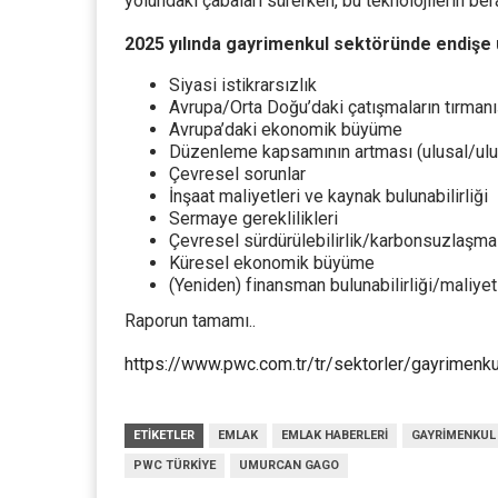
yolundaki çabaları sürerken, bu teknolojilerin ber
2025 yılında gayrimenkul sektöründe endişe u
Siyasi istikrarsızlık
Avrupa/Orta Doğu’daki çatışmaların tırmanı
Avrupa’daki ekonomik büyüme
Düzenleme kapsamının artması (ulusal/ulu
Çevresel sorunlar
İnşaat maliyetleri ve kaynak bulunabilirliği
Sermaye gereklilikleri
Çevresel sürdürülebilirlik/karbonsuzlaşma g
Küresel ekonomik büyüme
(Yeniden) finansman bulunabilirliği/maliyet
Raporun tamamı..
https://www.pwc.com.tr/tr/sektorler/gayrimenku
ETIKETLER
EMLAK
EMLAK HABERLERI
GAYRIMENKUL
PWC TÜRKIYE
UMURCAN GAGO