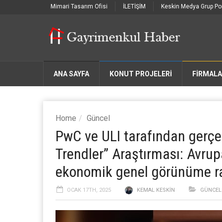
Mimari Tasarım Ofisi
İLETİŞİM
Keskin Medya Grup Por
ANA SAYFA
KONUT PROJELERİ
FIRMAL
Home
Güncel
PwC ve ULI tarafından gerçe
Trendler” Araştırması: Avru
ekonomik genel görünüme r
OCAK 17TH, 2025
KEMAL KESKIN
GÜNCEL