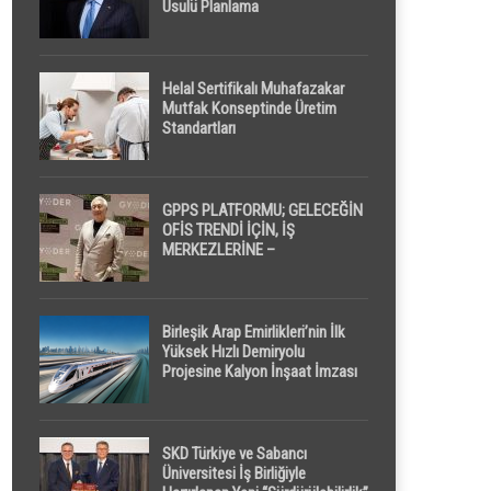
Usulü Planlama
Helal Sertifikalı Muhafazakar
Mutfak Konseptinde Üretim
Standartları
GPPS PLATFORMU; GELECEĞİN
OFİS TRENDİ İÇİN, İŞ
MERKEZLERİNE –
GELİŞTİRİCİLERE ” POD /
KAPSÜL ” UYKU KABİNİ
ÖNERİYOR
Birleşik Arap Emirlikleri’nin İlk
Yüksek Hızlı Demiryolu
Projesine Kalyon İnşaat İmzası
SKD Türkiye ve Sabancı
Üniversitesi İş Birliğiyle