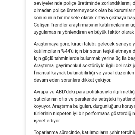
seviyelerinde poliçe üretiminde zorlandıklarını, de
olmadan poliçe üretemeyecek olan bu kurumların 
konusunun bir mesele olarak ortaya çıkmaya başl
Gelişen Trendler araştırmasının katılımcılarının 
uygulamasını yönlendiren en büyük faktör olarak i
Araştırmaya göre, kiracı talebi, gelecek seneye
katılımcıların %44’ü için bir sorun teşkil etmeye 
için güçlü tahminlerde bulunmak yerine üç ila beş
Araştırma, gayrimenkul sektörüyle ilgili belirsiz 
finansal kaynak bulunabilirliği ve yasal düzenlem
devam eden sorunlara dikkat çekiyor.
Avrupa ve ABD’deki para politikasıyla ilgili netliğ
satıcılarının ofis ve perakende satıştaki fiyatl
koyuyor. Araştırma bulguları, durgunluğunu koruya
türlerinin nispeten iyi bir performans gösterdiği
işaret ediyor.
Toparlanma sürecinde, katılımcıların şehir tercih