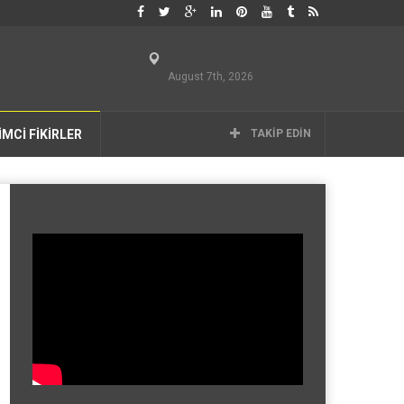
August 7th, 2026
İMCİ FİKİRLER
TAKIP EDIN