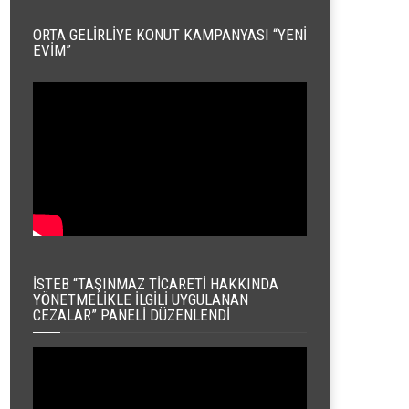
ORTA GELIRLIYE KONUT KAMPANYASI “YENI
EVIM”
İSTEB “TAŞINMAZ TICARETI HAKKINDA
YÖNETMELIKLE İLGILI UYGULANAN
CEZALAR” PANELI DÜZENLENDI