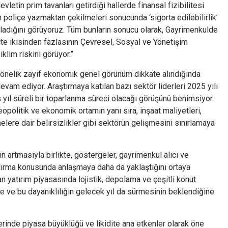
vletin prim tavanları getirdiği hallerde finansal fizibilitesi
poliçe yazmaktan çekilmeleri sonucunda ‘sigorta edilebilirlik’
adığını görüyoruz. Tüm bunların sonucu olarak, Gayrimenkulde
üçte ikisinden fazlasının Çevresel, Sosyal ve Yönetişim
klim riskini görüyor.”
 yönelik zayıf ekonomik genel görünüm dikkate alındığında
devam ediyor. Araştırmaya katılan bazı sektör liderleri 2025 yılı
 yıl süreli bir toparlanma süreci olacağı görüşünü benimsiyor.
jeopolitik ve ekonomik ortamın yanı sıra, inşaat maliyetleri,
elere dair belirsizlikler gibi sektörün gelişmesini sınırlamaya
in artmasıyla birlikte, göstergeler, gayrimenkul alıcı ve
andırma konusunda anlaşmaya daha da yaklaştığını ortaya
n yatırım piyasasında lojistik, depolama ve çeşitli konut
ne ve bu dayanıklılığın gelecek yıl da sürmesinin beklendiğine
lerinde piyasa büyüklüğü ve likidite ana etkenler olarak öne