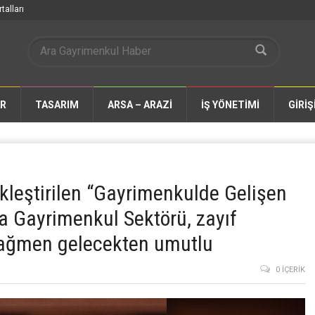
talları
AR
TASARIM
ARSA – ARAZİ
İŞ YÖNETİMİ
GİRİŞ
kleştirilen “Gayrimenkulde Gelişen
pa Gayrimenkul Sektörü, zayıf
ağmen gelecekten umutlu
0 İÇERIK