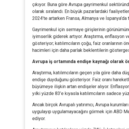
çıkıyor. Buna göre Avrupa gayrimenkul sektöründe
olarak sıralandı. En büyük pazarlardaki faaliyetler
2024’te artarken Fransa, Almanya ve İspanya’da 
Gayrimenkul için sermaye girişlerinin görünümü
iyimserlik giderek artıyor. Araştırma, enflasyon ve
gösteriyor; katılımcıların çoğu, faiz oranlarının 
hacimleri için daha parlak beklentilerin gösterges
Avrupa iş ortamında endişe kaynağı olarak ö
Araştırma, katılımcıların geçen yıla göre daha dü
endişe duyduğunu gösteriyor. Faiz oranı hareketler
büyümeye ilişkin artan endişeler alıyor. Enflasyon
yılki yüzde 83’e kıyasla katılımcıların sadece yü
Ancak birçok Avrupalı ​​yatırımcı, Avrupa kurumları
uygulayıp uygulamayacağını görmek için ABD Mer
ediyor.