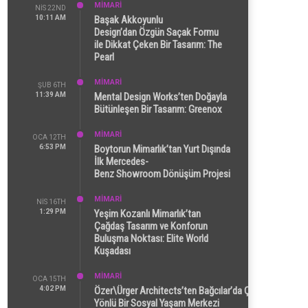
MİMARİ
NIS 22ND
10:11 AM
Başak Akkoyunlu
Design’dan Özgün Saçak Formu
ile Dikkat Çeken Bir Tasarım: The
Pearl
MİMARİ
ŞUB 6TH
11:39 AM
Mental Design Works’ten Doğayla
Bütünleşen Bir Tasarım: Greenox
MİMARİ
OCA 12TH
6:53 PM
Boytorun Mimarlık’tan Yurt Dışında
İlk Mercedes-
Benz Showroom Dönüşüm Projesi
MİMARİ
NIS 16TH
1:29 PM
Yeşim Kozanlı Mimarlık’tan
Çağdaş Tasarım ve Konforun
Buluşma Noktası: Elite World
Kuşadası
MİMARİ
OCA 15TH
4:02 PM
Özer\Ürger Architects’ten Bağcılar’da Çok
Yönlü Bir Sosyal Yaşam Merkezi