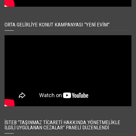
ORTA GELIRLIYE KONUT KAMPANYASI “YENI EVIM”
İSTEB “TAŞINMAZ TICARETI HAKKINDA YÖNETMELIKLE
İLGILI UYGULANAN CEZALAR” PANELI DÜZENLENDI