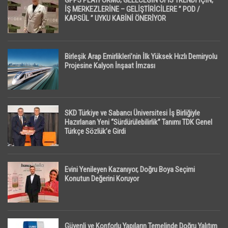
GPPS PLATFORMU; GELECEĞİN OFİS TRENDİ İÇİN,
İŞ MERKEZLERİNE – GELİŞTİRİCİLERE ” POD /
KAPSÜL ” UYKU KABİNİ ÖNERİYOR
Birleşik Arap Emirlikleri’nin İlk Yüksek Hızlı Demiryolu
Projesine Kalyon İnşaat İmzası
SKD Türkiye ve Sabancı Üniversitesi İş Birliğiyle
Hazırlanan Yeni “Sürdürülebilirlik” Tanımı TDK Genel
Türkçe Sözlük’e Girdi
Evini Yenileyen Kazanıyor, Doğru Boya Seçimi
Konutun Değerini Koruyor
Güvenli ve Konforlu Yapıların Temelinde Doğru Yalıtım