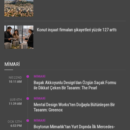
Konut inşaat firmaları şikayetleri yüzde 127 arttı
MIMARI
MİMARİ
NIS 22ND
10:11 AM
Başak Akkoyunlu Design’dan Özgün Saçak Formu
ile Dikkat Çeken Bir Tasarım: The Pearl
MİMARİ
ŞUB 6TH
11:39 AM
Mental Design Works’ten Doğayla Bütünleşen Bir
Tasarım: Greenox
MİMARİ
OCA 12TH
6:53 PM
Boytorun Mimarlık’tan Yurt Dışında İlk Mercedes-