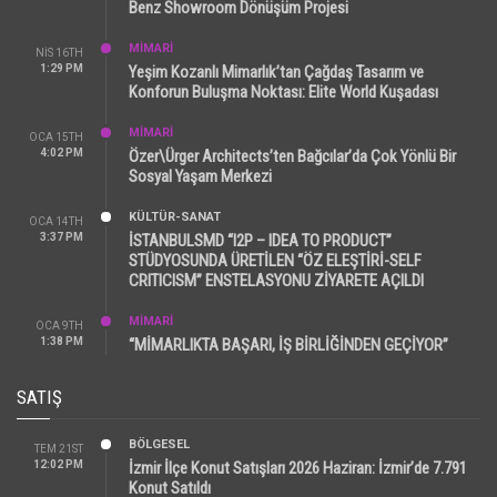
Benz Showroom Dönüşüm Projesi
MİMARİ
NIS 16TH
1:29 PM
Yeşim Kozanlı Mimarlık’tan Çağdaş Tasarım ve
Konforun Buluşma Noktası: Elite World Kuşadası
MİMARİ
OCA 15TH
4:02 PM
Özer\Ürger Architects’ten Bağcılar’da Çok Yönlü Bir
Sosyal Yaşam Merkezi
KÜLTÜR-SANAT
OCA 14TH
3:37 PM
İSTANBULSMD “I2P – IDEA TO PRODUCT”
STÜDYOSUNDA ÜRETİLEN “ÖZ ELEŞTİRİ-SELF
CRITICISM” ENSTELASYONU ZİYARETE AÇILDI
MİMARİ
OCA 9TH
1:38 PM
“MİMARLIKTA BAŞARI, İŞ BİRLİĞİNDEN GEÇİYOR”
SATIŞ
BÖLGESEL
TEM 21ST
12:02 PM
İzmir İlçe Konut Satışları 2026 Haziran: İzmir’de 7.791
Konut Satıldı