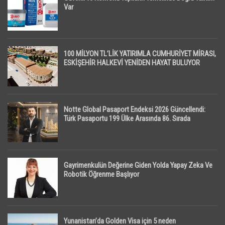
Var
100 MİLYON TL’LİK YATIRIMLA CUMHURİYET MİRASI,
ESKİŞEHİR HALKEVİ YENİDEN HAYAT BULUYOR
Notte Global Pasaport Endeksi 2026 Güncellendi:
Türk Pasaportu 199 Ülke Arasında 86. Sırada
Gayrimenkulün Değerine Giden Yolda Yapay Zeka Ve
Robotik Öğrenme Başlıyor
Yunanistan’da Golden Visa için 5 neden