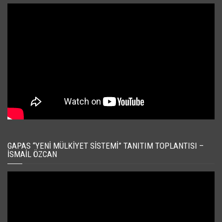
GAPAS “YENI MÜLKIYET SISTEMI” TANITIM TOPLANTISI –
İSMAIL ÖZCAN