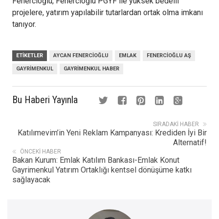
Fenercioğlu, Fenercioğlu PGYF ile yüksek bedelli
projelere, yatırım yapılabilir tutarlardan ortak olma imkanı
tanıyor.
ETIKETLER
AYCAN FENERCIOĞLU
EMLAK
FENERCIOĞLU AŞ
GAYRIMENKUL
GAYRIMENKUL HABER
Bu Haberi Yayınla
SIRADAKI HABER
Katılımevim’in Yeni Reklam Kampanyası: Krediden İyi Bir
Alternatif!
ÖNCEKI HABER
Bakan Kurum: Emlak Katılım Bankası-Emlak Konut
Gayrimenkul Yatırım Ortaklığı kentsel dönüşüme katkı
sağlayacak