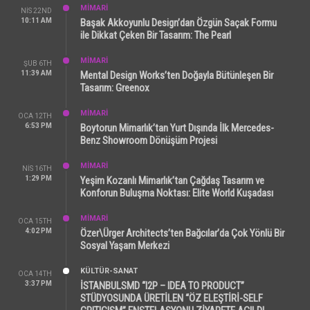
MİMARİ
NIS 22ND
10:11 AM
Başak Akkoyunlu Design’dan Özgün Saçak Formu
ile Dikkat Çeken Bir Tasarım: The Pearl
MİMARİ
ŞUB 6TH
11:39 AM
Mental Design Works’ten Doğayla Bütünleşen Bir
Tasarım: Greenox
MİMARİ
OCA 12TH
6:53 PM
Boytorun Mimarlık’tan Yurt Dışında İlk Mercedes-
Benz Showroom Dönüşüm Projesi
MİMARİ
NIS 16TH
1:29 PM
Yeşim Kozanlı Mimarlık’tan Çağdaş Tasarım ve
Konforun Buluşma Noktası: Elite World Kuşadası
MİMARİ
OCA 15TH
4:02 PM
Özer\Ürger Architects’ten Bağcılar’da Çok Yönlü Bir
Sosyal Yaşam Merkezi
KÜLTÜR-SANAT
OCA 14TH
3:37 PM
İSTANBULSMD “I2P – IDEA TO PRODUCT”
STÜDYOSUNDA ÜRETİLEN “ÖZ ELEŞTİRİ-SELF