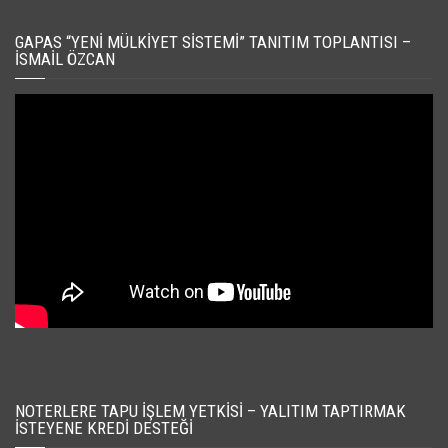
GAPAS “YENI MÜLKIYET SISTEMI” TANITIM TOPLANTISI –
İSMAIL ÖZCAN
NOTERLERE TAPU İŞLEM YETKISI – YALITIM TAPTIRMAK
İSTEYENE KREDI DESTEĞI