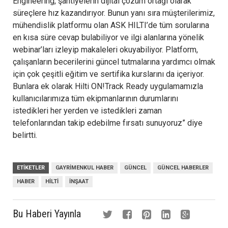
Engineering, şantiyelerin dijital çözüm ortağı olarak
süreçlere hız kazandırıyor. Bunun yanı sıra müşterilerimiz,
mühendislik platformu olan ASK HILTI’de tüm sorularına
en kısa süre cevap bulabiliyor ve ilgi alanlarına yönelik
webinar’ları izleyip makaleleri okuyabiliyor. Platform,
çalışanların becerilerini güncel tutmalarına yardımcı olmak
için çok çeşitli eğitim ve sertifika kurslarını da içeriyor.
Bunlara ek olarak Hilti ON!Track Ready uygulamamızla
kullanıcılarımıza tüm ekipmanlarının durumlarını
istedikleri her yerden ve istedikleri zaman
telefonlarından takip edebilme fırsatı sunuyoruz” diye
belirtti.
ETIKETLER
GAYRIMENKUL HABER
GÜNCEL
GÜNCEL HABERLER
HABER
HILTI
INŞAAT
Bu Haberi Yayınla