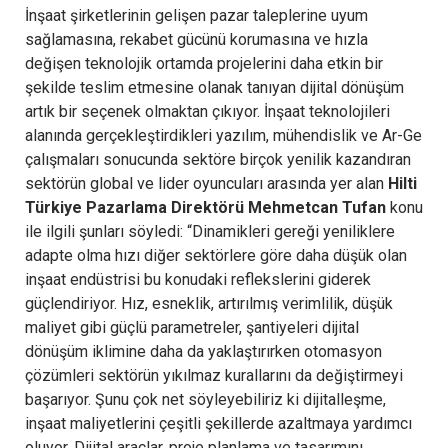
İnşaat şirketlerinin gelişen pazar taleplerine uyum
sağlamasına, rekabet gücünü korumasına ve hızla
değişen teknolojik ortamda projelerini daha etkin bir
şekilde teslim etmesine olanak tanıyan dijital dönüşüm
artık bir seçenek olmaktan çıkıyor. İnşaat teknolojileri
alanında gerçekleştirdikleri yazılım, mühendislik ve Ar-Ge
çalışmaları sonucunda sektöre birçok yenilik kazandıran
sektörün global ve lider oyuncuları arasında yer alan
Hilti
Türkiye Pazarlama Direktörü Mehmetcan Tufan
konu
ile ilgili şunları söyledi: “Dinamikleri gereği yeniliklere
adapte olma hızı diğer sektörlere göre daha düşük olan
inşaat endüstrisi bu konudaki reflekslerini giderek
güçlendiriyor. Hız, esneklik, artırılmış verimlilik, düşük
maliyet gibi güçlü parametreler, şantiyeleri dijital
dönüşüm iklimine daha da yaklaştırırken otomasyon
çözümleri sektörün yıkılmaz kurallarını da değiştirmeyi
başarıyor. Şunu çok net söyleyebiliriz ki dijitalleşme,
inşaat maliyetlerini çeşitli şekillerde azaltmaya yardımcı
oluyor. Dijital araçlar, proje planlama ve tasarımını