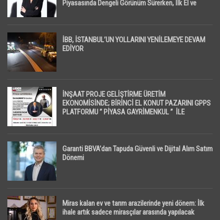
Piyasasında Dengeli Görünüm Sürerken, İlk El ve
İpotekli Satışlarda Sınırlı Toparlanma Dikkat Çekti
İBB, İSTANBUL’UN YOLLARINI YENİLEMEYE DEVAM
EDİYOR
İNŞAAT PROJE GELİŞTİRME ÜRETİM
EKONOMİSİNDE; BİRİNCİ EL KONUT PAZARINI GPPS
PLATFORMU ” PİYASA GAYRİMENKUL ” İLE
EKRANLARA TAŞIYACAK
Garanti BBVA’dan Tapuda Güvenli ve Dijital Alım Satım
Dönemi
Miras kalan ev ve tarım arazilerinde yeni dönem: İlk
ihale artık sadece mirasçılar arasında yapılacak