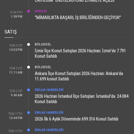
CRITICISM” ENSTELASYONU ZİYARETE AÇILDI
MİMARİ
OCA 9TH
1:38 PM
“MİMARLIKTA BAŞARI, İŞ BİRLİĞİNDEN GEÇİYOR”
SATIŞ
BÖLGESEL
TEM 21ST
12:02 PM
İzmir İlçe Konut Satışları 2026 Haziran: İzmir’de 7.791
Konut Satıldı
BÖLGESEL
TEM 21ST
11:11 AM
Ankara İlçe Konut Satışları 2026 Haziran: Ankara’da
11.699 konut Satıldı
EMLAK HABERLERI
TEM 21ST
9:40 AM
2026 Haziran İstanbul İlçe Satışları: İstanbul’da 24.084
Konut Satıldı
EMLAK HABERLERI
TEM 17TH
12:44 PM
2026 İlk 6 Aylık Döneminde 699.516 Konut Satıldı
EMLAK HABERLERI
TEM 17TH