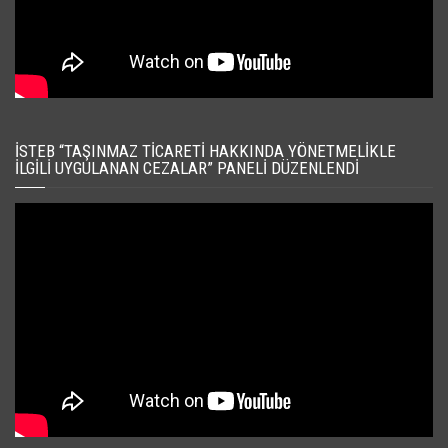
İSTEB “TAŞINMAZ TICARETI HAKKINDA YÖNETMELIKLE
İLGILI UYGULANAN CEZALAR” PANELI DÜZENLENDI