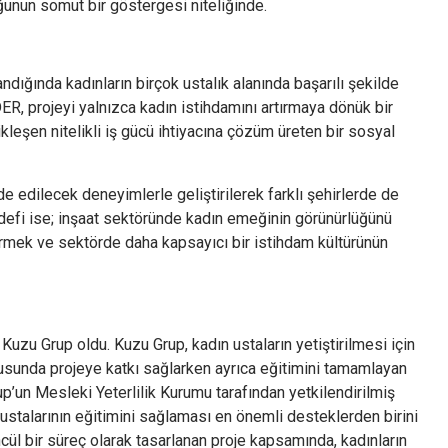
ğunun somut bir göstergesi niteliğinde.
dığında kadınların birçok ustalık alanında başarılı şekilde
R, projeyi yalnızca kadın istihdamını artırmaya dönük bir
kleşen nitelikli iş gücü ihtiyacına çözüm üreten bir sosyal
e edilecek deneyimlerle geliştirilerek farklı şehirlerde de
defi ise; inşaat sektöründe kadın emeğinin görünürlüğünü
dirmek ve sektörde daha kapsayıcı bir istihdam kültürünün
 Kuzu Grup oldu. Kuzu Grup, kadın ustaların yetiştirilmesi için
usunda projeye katkı sağlarken ayrıca eğitimini tamamlayan
up’un Mesleki Yeterlilik Kurumu tarafından yetkilendirilmiş
ustalarının eğitimini sağlaması en önemli desteklerden birini
ül bir süreç olarak tasarlanan proje kapsamında, kadınların