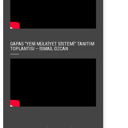
GAPAS “YENI MÜLKIYET SISTEMI” TANITIM
TOPLANTISI – İSMAIL ÖZCAN