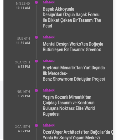
MİMARİ
NIS 22ND
10:11 AM
Başak Akkoyunlu
Design’dan Özgün Saçak Formu
ile Dikkat Çeken Bir Tasarım: The
Pearl
MİMARİ
ŞUB 6TH
11:39 AM
Mental Design Works’ten Doğayla
Bütünleşen Bir Tasarım: Greenox
MİMARİ
OCA 12TH
6:53 PM
Boytorun Mimarlık’tan Yurt Dışında
İlk Mercedes-
Benz Showroom Dönüşüm Projesi
MİMARİ
NIS 16TH
1:29 PM
Yeşim Kozanlı Mimarlık’tan
Çağdaş Tasarım ve Konforun
Buluşma Noktası: Elite World
Kuşadası
MİMARİ
OCA 15TH
4:02 PM
Özer\Ürger Architects’ten Bağcılar’da Çok
Yönlü Bir Sosyal Yaşam Merkezi