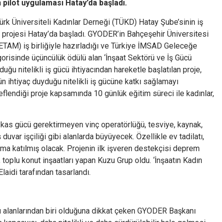
n pilot uygulaması Hatay’da başladı.
rk Üniversiteli Kadınlar Derneği (TÜKD) Hatay Şube’sinin iş
rı’ projesi Hatay’da başladı. GYODER’in Bahçeşehir Üniversitesi
TAM) iş birliğiyle hazırladığı ve Türkiye İMSAD Geleceğe
gorisinde üçüncülük ödülü alan ‘İnşaat Sektörü ve İş Gücü
uğu nitelikli iş gücü ihtiyacından hareketle başlatılan proje,
n ihtiyaç duyduğu nitelikli iş gücüne katkı sağlamayı
flendiği proje kapsamında 10 günlük eğitim süreci ile kadınlar,
er kas gücü gerektirmeyen vinç operatörlüğü, tesviye, kaynak,
uvar işçiliği gibi alanlarda büyüyecek. Özellikle ev tadilatı,
ama katılmış olacak. Projenin ilk işveren destekçisi deprem
toplu konut inşaatları yapan Kuzu Grup oldu. ‘İnşaatın Kadın
laidi tarafından tasarlandı.
ü alanlarından biri olduğuna dikkat çeken GYODER Başkanı