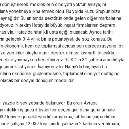
 dönüştürerek ‘mesleklerin cinsiyeti yoktur’ anlayışını
u alana yönelmeye ikna etmek oldu. Bu yolda Kuzu Grup’un bize
aynağıdır. Bu anlamda sektörün önde gelen diğer markalarına
tiyoruz. Nitekim Hatay’da büyük inşaat firmalarının deprem
ıyla, Hatay’da nitelikli usta açığı oluşacak. Ayrıca tarihi
n gelecek 3-4 yıllık bir iş potansiyeli de söz konusu. Bu
 hem ekonomik hem de toplumsal açıdan son derece rasyonel bir
ize zeminler oluşturması, destek olması kıymetli olacaktır.
neline yaymayı da hedefliyoruz. TÜKD’in 31 şubesi aracılığıyla
eçirmek istiyoruz. İnanıyoruz ki, Hatay’da başlayan bu
ınların ekonomik güçlenmesine, toplumsal cinsiyet eşitliğine
 olacak bir sosyal dönüşüm modelidir.
nı yüzde 5 seviyesinde bulunuyor. Bu oran, Avrupa
n nitelikli iş gücü ihtiyacı her geçen gün daha görünür hale
7 kişiyle gerçekleştirdiği araştırma, tablonun çarpıcılığını
inde çalışan 12.037 kişi içinde yalnızca 2 kadının yer alması,