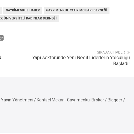
GAYRIMENKUL HABER
GAYRIMENKUL YATIRIMCILARI DERNEĞI
K ÜNIVERSITELI KADINLAR DERNEĞI
SIRADAKI HABER
N
Yapı sektöründe Yeni Nesil Liderlerin Yolculuğu
Başladı!
Yayın Yönetmeni / Kentsel Mekan- Gayrimenkul Broker / Blogger /