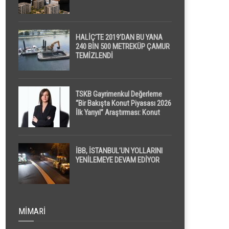
HALİÇ’TE 2019’DAN BU YANA
240 BİN 500 METREKÜP ÇAMUR
TEMİZLENDİ
TSKB Gayrimenkul Değerleme
“Bir Bakışta Konut Piyasası 2026
İlk Yarıyıl” Araştırması: Konut
Piyasasında Dengeli Görünüm
Sürerken, İlk El ve İpotekli
Satışlarda Sınırlı Toparlanma
Dikkat Çekti
İBB, İSTANBUL’UN YOLLARINI
YENİLEMEYE DEVAM EDİYOR
MIMARI