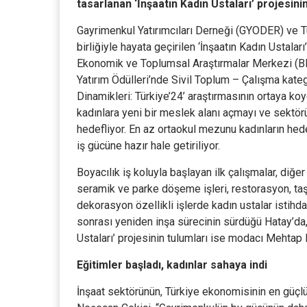
tasarlanan ‘İnşaatın Kadın Ustaları’ projesini
Gayrimenkul Yatırımcıları Derneği (GYODER) ve Tü
birliğiyle hayata geçirilen ‘İnşaatın Kadın Ustala
Ekonomik ve Toplumsal Araştırmalar Merkezi (BE
Yatırım Ödülleri’nde Sivil Toplum – Çalışma kate
Dinamikleri: Türkiye’24’ araştırmasının ortaya koyd
kadınlara yeni bir meslek alanı açmayı ve sektörü
hedefliyor. En az ortaokul mezunu kadınların hede
iş gücüne hazır hale getiriliyor.
Boyacılık iş koluyla başlayan ilk çalışmalar, diğ
seramik ve parke döşeme işleri, restorasyon, taş d
dekorasyon özellikli işlerde kadın ustalar istihd
sonrası yeniden inşa sürecinin sürdüğü Hatay’da, 
Ustaları’ projesinin tulumları ise modacı Mehtap E
Eğitimler başladı, kadınlar sahaya indi
İnşaat sektörünün, Türkiye ekonomisinin en güçl