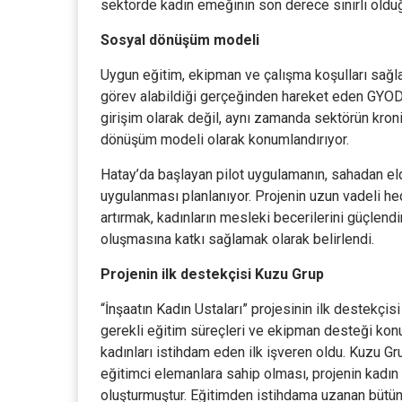
sektörde kadın emeğinin son derece sınırlı oldu
Sosyal dönüşüm modeli
Uygun eğitim, ekipman ve çalışma koşulları sağlan
görev alabildiği gerçeğinden hareket eden GYODE
girişim olarak değil, aynı zamanda sektörün kroni
dönüşüm modeli olarak konumlandırıyor.
Hatay’da başlayan pilot uygulamanın, sahadan eld
uygulanması planlanıyor. Projenin uzun vadeli he
artırmak, kadınların mesleki becerilerini güçlen
oluşmasına katkı sağlamak olarak belirlendi.
Projenin ilk destekçisi Kuzu Grup
“İnşaatın Kadın Ustaları” projesinin ilk destekçisi
gerekli eğitim süreçleri ve ekipman desteği kon
kadınları istihdam eden ilk işveren oldu. Kuzu Gr
eğitimci elemanlara sahip olması, projenin kadın 
oluşturmuştur. Eğitimden istihdama uzanan bütünc