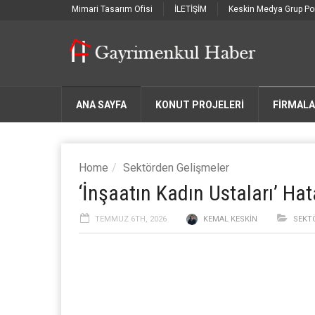
Mimari Tasarım Ofisi
İLETİŞİM
Keskin Medya Grup Por
ANA SAYFA
KONUT PROJELERİ
FIRMAL
Home
Sektörden Gelişmeler
‘İnşaatın Kadın Ustaları’ Hat
TEMMUZ 6TH, 2026
KEMAL KESKIN
SEKT