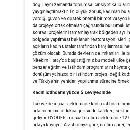
değil, aynı zamanda toplumsal cinsiyet kalıplarını
yaygınlaştırmaktır. En büyük zorluk, kadınları b
verdiği güven ve destek önemli bir motivasyon k
da projeye ortak olmaları çağrısında bulunmak is
sonrası projelerini tamamlayarak bölgeden ayrılmas
bölgede yapılması beklenen restorasyon işleri içi
açıkların kadın ustalar tarafından karşılanması
çözüm olacak. Burada devletin de imkanları ile b
Nitekim Hatay’da başlattığımız bu modeli ülke ge
benzer eğitim ve istihdam programlarını hayata g
dönüşüm yalnızca bir istihdam projesi değil; kad
ve Türkiye’nin yeniden yapılanma sürecine örnek
Kadın istihdamı yüzde 5 seviyesinde
Türkiye’de inşaat sektöründe kadın istihdam ora
ortalamasının oldukça gerisinde kalırken, sektörü
geliyor. GYODER’in inşaat üretim sektöründe 12.03
ortaya koyuyor. Araştırmaya göre, üretim süreçler