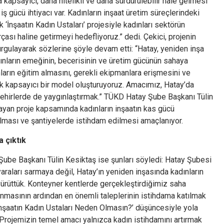
apsayıcı, daha nitelikli ve daha sürdürülebilir hale gelmesi
iş gücü ihtiyacı var. Kadınların inşaat üretim süreçlerindeki
İnşaatın Kadın Ustaları’ projesiyle kadınları sektörün
çası haline getirmeyi hedefliyoruz.” dedi. Çekici, projenin
urgulayarak sözlerine şöyle devam etti: “Hatay, yeniden inşa
ınların emeğinin, becerisinin ve üretim gücünün sahaya
arın eğitim almasını, gerekli ekipmanlara erişmesini ve
k kapsayıcı bir model oluşturuyoruz. Amacımız, Hatay’da
şehirlerde de yaygınlaştırmak.” TÜKD Hatay Şube Başkanı Tülin
ayan proje kapsamında kadınların inşaatın kas gücü
 alması ve şantiyelerde istihdam edilmesi amaçlanıyor.
a çıktık
Şube Başkanı Tülin Kesiktaş ise şunları söyledi: Hatay Şubesi
araları sarmaya değil, Hatay’ın yeniden inşasında kadınların
yürüttük. Konteyner kentlerde gerçekleştirdiğimiz saha
ılanmasının ardından en önemli taleplerinin istihdama katılmak
İnşaatın Kadın Ustaları Neden Olmasın?’ düşüncesiyle yola
 Projemizin temel amacı yalnızca kadın istihdamını artırmak