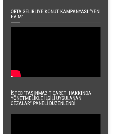
ORTA GELIRLIYE KONUT KAMPANYASI “YENI
EVIM”
İSTEB “TAŞINMAZ TICARETI HAKKINDA
YÖNETMELIKLE İLGILI UYGULANAN
CEZALAR” PANELI DÜZENLENDI