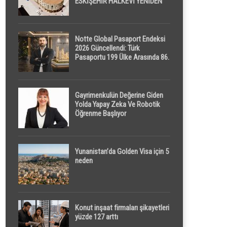
ESKİŞEHİR HALKEVİ YENİDEN
HAYAT BULUYOR
Notte Global Pasaport Endeksi
2026 Güncellendi: Türk
Pasaportu 199 Ülke Arasında 86.
Sırada
Gayrimenkulün Değerine Giden
Yolda Yapay Zeka Ve Robotik
Öğrenme Başlıyor
Yunanistan’da Golden Visa için 5
neden
Konut inşaat firmaları şikayetleri
yüzde 127 arttı