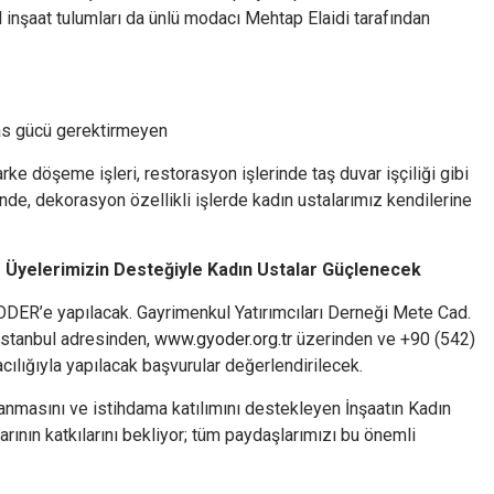
l inşaat tulumları da ünlü modacı Mehtap Elaidi tarafından
 kas gücü gerektirmeyen
rke döşeme işleri, restorasyon işlerinde taş duvar işçiliği gibi
erinde, dekorasyon özellikli işlerde kadın ustalarımız kendilerine
 Üyelerimizin Desteğiyle Kadın Ustalar Güçlenecek
GYODER’e yapılacak. Gayrimenkul Yatırımcıları Derneği Mete Cad.
stanbul adresinden,
www.gyoder.org.tr
üzerinden ve +90 (542)
cılığıyla yapılacak başvurular değerlendirilecek.
anmasını ve istihdama katılımını destekleyen İnşaatın Kadın
larının katkılarını bekliyor; tüm paydaşlarımızı bu önemli