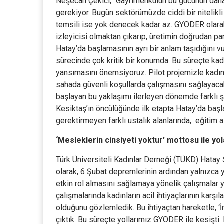
Neşecan Çekici, “Gayrimenkulün bu gücünün daha k
gerekiyor. Bugün sektörümüzde ciddi bir nitelikli 
temsili ise yok denecek kadar az. GYODER olarak ‘
izleyicisi olmaktan çıkarıp, üretimin doğrudan par
Hatay’da başlamasının ayrı bir anlam taşıdığını v
sürecinde çok kritik bir konumda. Bu süreçte kad
yansımasını önemsiyoruz. Pilot projemizle kadınl
sahada güvenli koşullarda çalışmasını sağlayaca
başlayan bu yaklaşımı ilerleyen dönemde farklı 
Kesiktaş’ın öncülüğünde ilk etapta Hatay’da başl
gerektirmeyen farklı ustalık alanlarında, eğitim
‘Mesleklerin cinsiyeti yoktur’ mottosu ile yol
Türk Üniversiteli Kadınlar Derneği (TÜKD) Hatay 
olarak, 6 Şubat depremlerinin ardından yalnızca y
etkin rol almasını sağlamaya yönelik çalışmalar 
çalışmalarında kadınların acil ihtiyaçlarının karş
olduğunu gözlemledik. Bu ihtiyaçtan hareketle, ‘
çıktık. Bu süreçte yollarımız GYODER ile kesişti.