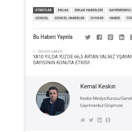
ETIKETLER
EMLAK
EMLAK HABERLERI
GAYRIMENKUL
GÜNCEL
GÜNCEL HABERLER
GYODER
HABER
TÜR
Bu Haberi Yayınla
ÖNCEKI HABER
YA10 YILDA YÜZDE 66,5 ARTAN YALNIZ YŞAYA
SAYISININ KONUTA ETKİSİ!
Kemal Keskin
Keskin Medya Kurucu/Genel 
Gayrimenkul Girişimcisi