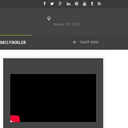
August 7th, 2026
İMCİ FİKİRLER
TAKIP EDIN