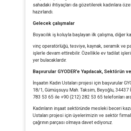
sahadaki ihtiyaçları da gözetilerek kadınlara öze
hazırlandı.
Gelecek çalışmalar
Boyacılık iş koluyla başlayan ilk çalışma, diğer
vinç operatörlüğü, tesviye, kaynak, seramik ve pa
işlerle devam ettirebilir. Özellikle ev tadilat işl
yer bulacaklardır.
Başvurular GYODER’e Yapılacak, Sektörün ve
İnşaatın Kadın Ustaları projesi için başvurular 
18/1, Gümüşsuyu Mah. Taksim, Beyoğlu, 34437 İ
783 53 65 ile +90 (212) 282 53 65 telefonları ara
Kadınların inşaat sektöründe mesleki beceri kaz
Ustaları projesi için üyelerimizin ve sektör firma
çağrının parçası olmaya davet ediyoruz.