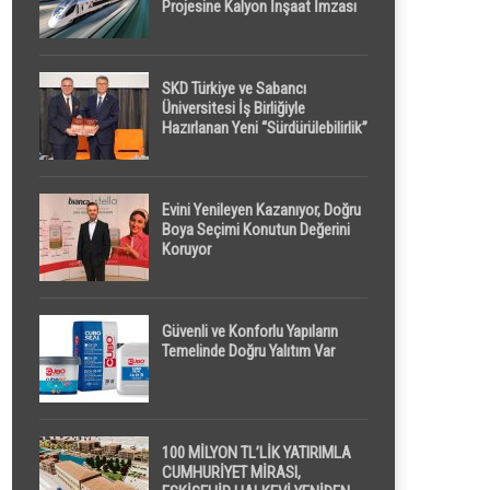
Projesine Kalyon İnşaat İmzası
SKD Türkiye ve Sabancı
Üniversitesi İş Birliğiyle
Hazırlanan Yeni “Sürdürülebilirlik”
Tanımı TDK Genel Türkçe
Sözlük’e Girdi
Evini Yenileyen Kazanıyor, Doğru
Boya Seçimi Konutun Değerini
Koruyor
Güvenli ve Konforlu Yapıların
Temelinde Doğru Yalıtım Var
100 MİLYON TL’LİK YATIRIMLA
CUMHURİYET MİRASI,