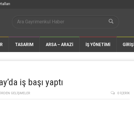
talları
AR
TASARIM
ARSA – ARAZİ
İŞ YÖNETİMİ
GİRİŞ
ay’da iş başı yaptı
ÖRDEN GELIŞMELER
0 İÇERIK