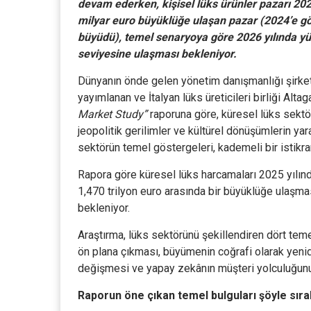
devam ederken, kişisel lüks ürünler pazarı 202
milyar euro büyüklüğe ulaşan pazar (2024’e gör
büyüdü), temel senaryoya göre 2026 yılında yü
seviyesine ulaşması bekleniyor.
Dünyanın önde gelen yönetim danışmanlığı şirke
yayımlanan ve İtalyan lüks üreticileri birliği Alta
Market Study”
raporuna göre, küresel lüks sektör
jeopolitik gerilimler ve kültürel dönüşümlerin yara
sektörün temel göstergeleri, kademeli bir istikrar
Rapora göre küresel lüks harcamaları 2025 yılında
1,470 trilyon euro arasında bir büyüklüğe ulaşm
bekleniyor.
Araştırma, lüks sektörünü şekillendiren dört tem
ön plana çıkması, büyümenin coğrafi olarak yenid
değişmesi ve yapay zekânın müşteri yolculuğunu
Raporun öne çıkan temel bulguları şöyle sıra