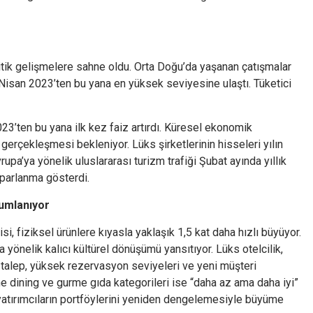
litik gelişmelere sahne oldu. Orta Doğu’da yaşanan çatışmalar
 Nisan 2023’ten bu yana en yüksek seviyesine ulaştı. Tüketici
3’ten bu yana ilk kez faiz artırdı. Küresel ekonomik
rçekleşmesi bekleniyor. Lüks şirketlerinin hisseleri yılın
a’ya yönelik uluslararası turizm trafiği Şubat ayında yıllık
oparlanma gösterdi.
umlanıyor
si, fiziksel ürünlere kıyasla yaklaşık 1,5 kat daha hızlı büyüyor.
önelik kalıcı kültürel dönüşümü yansıtıyor. Lüks otelcilik,
lü talep, yüksek rezervasyon seviyeleri ve yeni müşteri
ne dining ve gurme gıda kategorileri ise “daha az ama daha iyi”
 yatırımcıların portföylerini yeniden dengelemesiyle büyüme