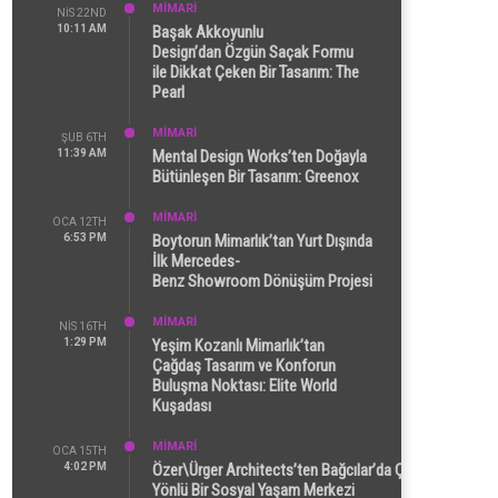
MİMARİ
NIS 22ND
10:11 AM
Başak Akkoyunlu
Design’dan Özgün Saçak Formu
ile Dikkat Çeken Bir Tasarım: The
Pearl
MİMARİ
ŞUB 6TH
11:39 AM
Mental Design Works’ten Doğayla
Bütünleşen Bir Tasarım: Greenox
MİMARİ
OCA 12TH
6:53 PM
Boytorun Mimarlık’tan Yurt Dışında
İlk Mercedes-
Benz Showroom Dönüşüm Projesi
MİMARİ
NIS 16TH
1:29 PM
Yeşim Kozanlı Mimarlık’tan
Çağdaş Tasarım ve Konforun
Buluşma Noktası: Elite World
Kuşadası
MİMARİ
OCA 15TH
4:02 PM
Özer\Ürger Architects’ten Bağcılar’da Çok
Yönlü Bir Sosyal Yaşam Merkezi