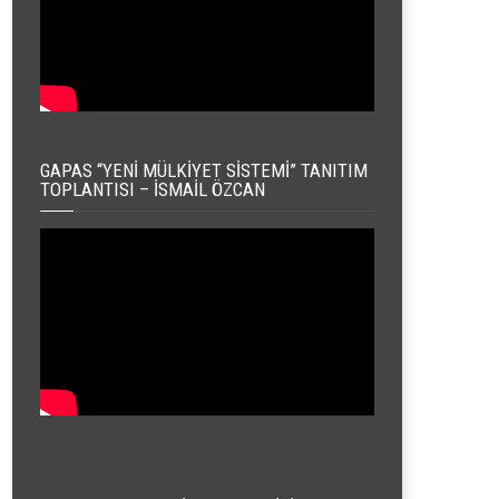
GAPAS “YENI MÜLKIYET SISTEMI” TANITIM
TOPLANTISI – İSMAIL ÖZCAN