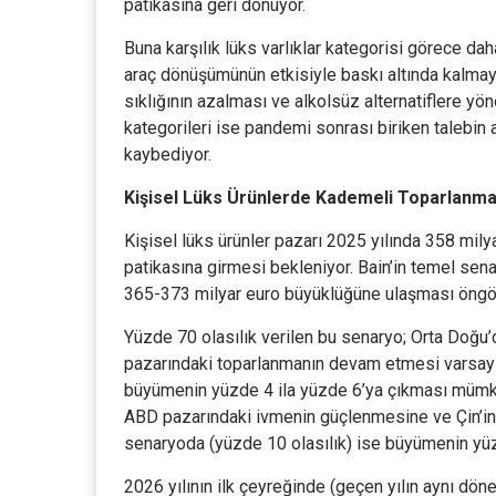
patikasına geri dönüyor.
Buna karşılık lüks varlıklar kategorisi görece dah
araç dönüşümünün etkisiyle baskı altında kalmayı
sıklığının azalması ve alkolsüz alternatiflere y
kategorileri ise pandemi sonrası biriken talebi
kaybediyor.
Kişisel Lüks Ürünlerde Kademeli Toparlanma
Kişisel lüks ürünler pazarı 2025 yılında 358 mil
patikasına girmesi bekleniyor. Bain’in temel se
365-373 milyar euro büyüklüğüne ulaşması öngör
Yüzde 70 olasılık verilen bu senaryo; Orta Doğu’d
pazarındaki toparlanmanın devam etmesi varsayı
büyümenin yüzde 4 ila yüzde 6’ya çıkması mümkün
ABD pazarındaki ivmenin güçlenmesine ve Çin’in
senaryoda (yüzde 10 olasılık) ise büyümenin yüzd
2026 yılının ilk çeyreğinde (geçen yılın aynı dön