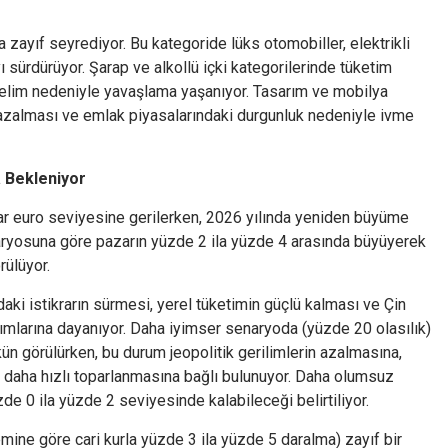
a zayıf seyrediyor. Bu kategoride lüks otomobiller, elektrikli
 sürdürüyor. Şarap ve alkollü içki kategorilerinde tüketim
önelim nedeniyle yavaşlama yaşanıyor. Tasarım ve mobilya
n azalması ve emlak piyasalarındaki durgunluk nedeniyle ivme
 Bekleniyor
yar euro seviyesine gerilerken, 2026 yılında yeniden büyüme
naryosuna göre pazarın yüzde 2 ila yüzde 4 arasında büyüyerek
ülüyor.
aki istikrarın sürmesi, yerel tüketimin güçlü kalması ve Çin
mlarına dayanıyor. Daha iyimser senaryoda (yüzde 20 olasılık)
 görülürken, bu durum jeopolitik gerilimlerin azalmasına,
 daha hızlı toparlanmasına bağlı bulunuyor. Daha olumsuz
e 0 ila yüzde 2 seviyesinde kalabileceği belirtiliyor.
emine göre cari kurla yüzde 3 ila yüzde 5 daralma) zayıf bir