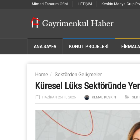
Mimari Tasarım Ofisi
İLETİŞİM
Keskin Medya Grup Por
ANA SAYFA
KONUT PROJELERİ
FIRMAL
Home
Sektörden Gelişmeler
Küresel Lüks Sektöründe Yen
HAZIRAN 26TH, 2026
KEMAL KESKIN
SEK