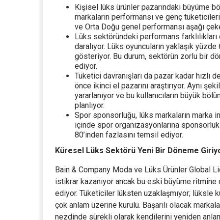
Kişisel lüks ürünler pazarındaki büyüme bö
markaların performansı ve genç tüketiciler
ve Orta Doğu genel performansı aşağı çeke
Lüks sektöründeki performans farklılıklar
daralıyor. Lüks oyuncuların yaklaşık yüzde
gösteriyor. Bu durum, sektörün zorlu bir 
ediyor.
Tüketici davranışları da pazar kadar hızlı de
önce ikinci el pazarını araştırıyor. Aynı şe
yararlanıyor ve bu kullanıcıların büyük b
planlıyor.
Spor sponsorluğu, lüks markaların marka in
içinde spor organizasyonlarına sponsorluk
80’inden fazlasını temsil ediyor.
Küresel Lüks Sektörü Yeni Bir Döneme Giriy
Bain & Company Moda ve Lüks Ürünler Global Lide
istikrar kazanıyor ancak bu eski büyüme ritmine 
ediyor. Tüketiciler lüksten uzaklaşmıyor; lüksle ku
çok anlam üzerine kurulu. Başarılı olacak markal
nezdinde sürekli olarak kendilerini yeniden anla