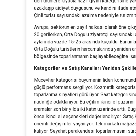
deri ürünlere kıyasla hazır giyim kategorisine yak
uzaklaşıp aidiyet duygusunu ve kendini ifade etm
Çinli turist sayısındaki azalma nedeniyle turizm
Avrupa, sektörün en zayıf halkası olarak öne çıkı
20 gerilerken, Orta Doğulu ziyaretçi sayısındaki d
aylarında yüzde 15-25 arasında küçüldü. Bununla bi
Orta Doğulu turistlerin harcamalarında yeniden a
bölgesinde toparlanmanın başlayabileceğine işar
Kategoriler ve Satış Kanalları Yeniden Şekill
Mücevher kategorisi büyümenin lideri konumunda 
güçlü performans sergiliyor. Kozmetik kategorisi
toparlanma sinyalleri görülüyor. Saat kategorisind
nadirliğe odaklanıyor. Bu eğilim ikinci el pazarını
aramalar son bir yılda iki katın üzerinde arttı. Bu
önce ikinci el seçenekleri değerlendiriyor. Satış 
önemli değişimler yaşanıyor. Tek markalı mağazal
kalıyor. Seyahat perakendesi toparlanmasını sür