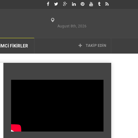
August 8th, 2026
İMCİ FİKİRLER
TAKIP EDIN