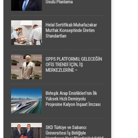
Usulü Planlama
Helal Sertifikalı Muhafazakar
Mutfak Konseptinde Üretim
Standartları
GPPS PLATFORMU; GELECEĞİN
OFİS TRENDİ İÇİN, İŞ
MERKEZLERİNE –
GELİŞTİRİCİLERE ” POD /
KAPSÜL ” UYKU KABİNİ
ÖNERİYOR
Birleşik Arap Emirlikleri’nin İlk
Yüksek Hızlı Demiryolu
Projesine Kalyon İnşaat İmzası
SKD Türkiye ve Sabancı
Üniversitesi İş Birliğiyle