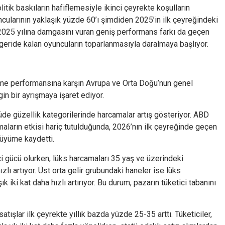
k baskıların hafiflemesiyle ikinci çeyrekte koşulların
cularının yaklaşık yüzde 60’ı şimdiden 2025’in ilk çeyreğindeki
2025 yılına damgasını vuran geniş performans farkı da geçen
geride kalan oyuncuların toparlanmasıyla daralmaya başlıyor.
me performansına karşın Avrupa ve Orta Doğu’nun genel
n bir ayrışmaya işaret ediyor.
üde güzellik kategorilerinde harcamalar artış gösteriyor. ABD
aların etkisi hariç tutulduğunda, 2026’nın ilk çeyreğinde geçen
büyüme kaydetti.
ici gücü olurken, lüks harcamaları 35 yaş ve üzerindeki
zlı artıyor. Üst orta gelir grubundaki haneler ise lüks
 iki kat daha hızlı artırıyor. Bu durum, pazarın tüketici tabanını
tışlar ilk çeyrekte yıllık bazda yüzde 25-35 arttı. Tüketiciler,