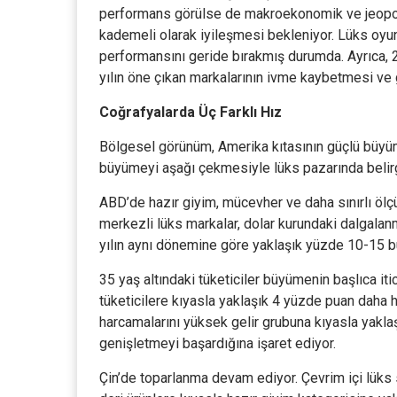
performans görülse de makroekonomik ve jeopoliti
kademeli olarak iyileşmesi bekleniyor. Lüks oyun
performansını geride bırakmış durumda. Ayrıca, 
yılın öne çıkan markalarının ivme kaybetmesi ve 
Coğrafyalarda Üç Farklı Hız
Bölgesel görünüm, Amerika kıtasının güçlü büyü
büyümeyi aşağı çekmesiyle lüks pazarında belirgi
ABD’de hazır giyim, mücevher ve daha sınırlı ölç
merkezli lüks markalar, dolar kurundaki dalgalanm
yılın aynı dönemine göre yaklaşık yüzde 10-15 
35 yaş altındaki tüketiciler büyümenin başlıca it
tüketicilere kıyasla yaklaşık 4 yüzde puan daha hı
harcamalarını yüksek gelir grubuna kıyasla yaklaşık
genişletmeyi başardığına işaret ediyor.
Çin’de toparlanma devam ediyor. Çevrim içi lüks sa