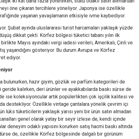
laşık iki kat daha fazla yönelirken, statü odaklı satın alımlardan
eyi öne çıkaran tercihlere yöneliyor. Japonya ise özellikle
 trafiğinde yaşanan yavaşlamanın etkisiyle ivme kaybediyor.
yor. Şubat ayında uluslararası turist harcamaları yaklaşık yüzde
üşüş dikkat çekti. Körfez bölgesi tüketici tabanı yılın ilk
rlikte Mayıs ayındaki vergi iadesi verileri, Amerikalı, Çinli ve
rtış yaşandığını gösteriyor. Bu durum Avrupa ve Körfez
et ediyor.
eniyor
bulunurken, hazır giyim, gözlük ve parfüm kategorileri de
 geride kalırken, deri ürünler ve ayakkabılarda baskı sürse de
e ise koleksiyoncular artık popülerlikten çok işçilik kalitesi ve
 da destekliyor. Özellikle vintage çantalara yönelik çevrim içi
gün lüks tüketicilerin yaklaşık yarısı yeni bir ürün satın almadan
kanalları genel olarak yatay bir seyir izlese de, kendi içinde
ar deneyim odaklı yapısını korurken satış hacmi baskı altında
dürse de, özellikle Körfez bölgesinde dalgalı bir görünüm