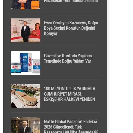
Hazırlanan Yeni “Sürdürülebilirlik”
Tanımı TDK Genel Türkçe
Sözlük’e Girdi
Evini Yenileyen Kazanıyor, Doğru
Boya Seçimi Konutun Değerini
Koruyor
Güvenli ve Konforlu Yapıların
Temelinde Doğru Yalıtım Var
100 MİLYON TL’LİK YATIRIMLA
CUMHURİYET MİRASI,
ESKİŞEHİR HALKEVİ YENİDEN
HAYAT BULUYOR
Notte Global Pasaport Endeksi
2026 Güncellendi: Türk
Pasaportu 199 Ülke Arasında 86.