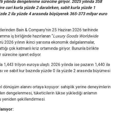
6 yılında dengelenme sürecine giriyor. 2025 yılında 358
e cari kurla yüzde 2 daralırken, sabit kurla yüzde 1
zde 2 ila yüzde 4 arasında büyüyerek 365-373 milyar euro
tlerinden Bain & Company’nin 25 Haziran 2026 tarihinde
gamma iş birliğinde hazırlanan “
Luxury Goods Worldwide
ü 2026 yılının ikinci yarısına ekonomik dalgalanmalar,
ttığı çok katmanlı kriz ortamında giriyor. Bununla birlikte
 sürecine işaret ediyor.
 1,443 trilyon euroya ulaştı. 2026 yılında ise pazarın 1,440 ila
ası ve sabit kur bazında yüzde 0 ila yüzde 2 arasında büyümesi
el dönüşüm alanını ortaya koyuyor: sahiplik yerine deneyimlerin
en dengelenmesi, tüketicilerin lükse yüklediği anlamın
 yeniden şekillendirmesi.
lanıyor: