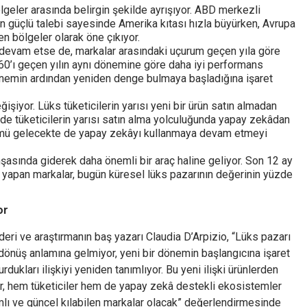
lgeler arasında belirgin şekilde ayrışıyor. ABD merkezli
in güçlü talebi sayesinde Amerika kıtası hızla büyürken, Avrupa
n bölgeler olarak öne çıkıyor.
ı devam etse de, markalar arasındaki uçurum geçen yıla göre
 60’ı geçen yılın aynı dönemine göre daha iyi performans
dönemin ardından yeniden denge bulmaya başladığına işaret
ğişiyor. Lüks tüketicilerin yarısı yeni bir ürün satın almadan
kilde tüketicilerin yarısı satın alma yolculuğunda yapay zekâdan
ölümü gelecekte de yapay zekâyı kullanmaya devam etmeyi
şasında giderek daha önemli bir araç haline geliyor. Son 12 ay
 yapan markalar, bugün küresel lüks pazarının değerinin yüzde
or
ri ve araştırmanın baş yazarı Claudia D’Arpizio, “Lüks pazarı
dönüş anlamına gelmiyor, yeni bir dönemin başlangıcına işaret
rdukları ilişkiyi yeniden tanımlıyor. Bu yeni ilişki ürünlerden
ar, hem tüketiciler hem de yapay zekâ destekli ekosistemler
mlı ve güncel kılabilen markalar olacak” değerlendirmesinde