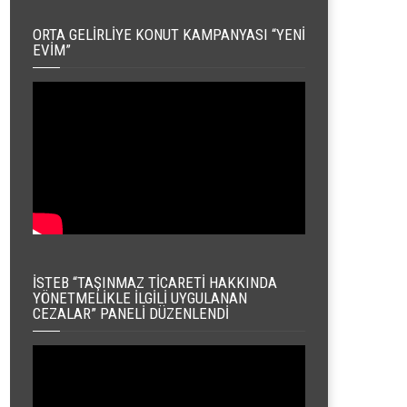
ORTA GELIRLIYE KONUT KAMPANYASI “YENI
EVIM”
İSTEB “TAŞINMAZ TICARETI HAKKINDA
YÖNETMELIKLE İLGILI UYGULANAN
CEZALAR” PANELI DÜZENLENDI