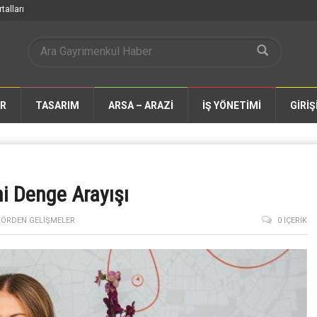
talları
AR
TASARIM
ARSA – ARAZİ
İŞ YÖNETİMİ
GİRİŞ
i Denge Arayışı
TÖRDEN GELIŞMELER
0 İÇERIK