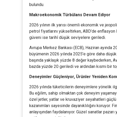
bulundu.
Makroekonomik Türbülans Devam Ediyor
2026 yılının ilk yarısı önemli ekonomik ve jeopo
petrol fiyatlarını yükseltirken, ABD’de enflasyon
güveni ise tarihî düşük seviyelere geriledi.
Avrupa Merkez Bankası (ECB), Haziran ayında 202
büyümenin 2026 yılında 2025’e göre daha düşük ge
başında yaklaşık yüzde 8 değer kaybederken, Avrup
bazda yüzde 20 geriledi ve ardından kısmi bir t
Deneyimler Güçleniyor, Ürünler Yeniden Kon
2026 yılında tüketicilerin deneyimlere yönelik ilgi
Bu eğilim, sahip olmaktan çok deneyim yaşamaya y
özel jetler, yatlar ve kruvaziyer seyahatleri güç
kazanımları sayesinde dayanıklılığını koruyor. Fi
anlayışından faydalanıyor. Güzel sanatlar pazarı