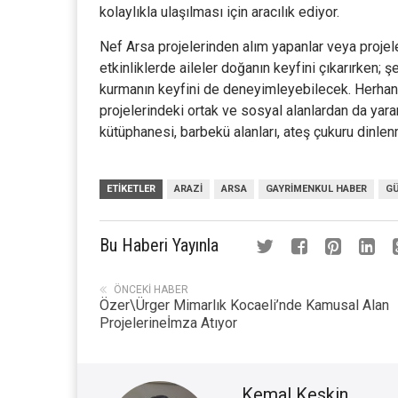
kolaylıkla ulaşılması için aracılık ediyor.
Nef Arsa projelerinden alım yapanlar veya projel
etkinliklerde aileler doğanın keyfini çıkarırken
kurmanın keyfini de deneyimleyebilecek. Herhan
projelerindeki ortak ve sosyal alanlardan da yarar
kütüphanesi, barbekü alanları, ateş çukuru dinlenm
ETIKETLER
ARAZI
ARSA
GAYRIMENKUL HABER
G
Bu Haberi Yayınla
ÖNCEKI HABER
Özer\Ürger Mimarlık Kocaeli’nde Kamusal Alan
Projelerineİmza Atıyor
Kemal Keskin