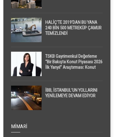
HALİÇ’TE 2019’DAN BU YANA
240 BİN 500 METREKÜP ÇAMUR
TEMİZLENDİ
TSKB Gayrimenkul Değerleme
“Bir Bakışta Konut Piyasası 2026
İlk Yarıyıl” Araştırması: Konut
Piyasasında Dengeli Görünüm
Sürerken, İlk El ve İpotekli
Satışlarda Sınırlı Toparlanma
Dikkat Çekti
İBB, İSTANBUL’UN YOLLARINI
YENİLEMEYE DEVAM EDİYOR
MIMARI