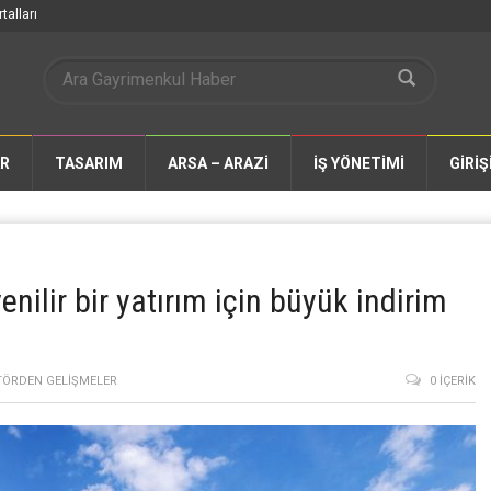
talları
AR
TASARIM
ARSA – ARAZİ
İŞ YÖNETİMİ
GİRİŞ
enilir bir yatırım için büyük indirim
TÖRDEN GELIŞMELER
0 İÇERIK