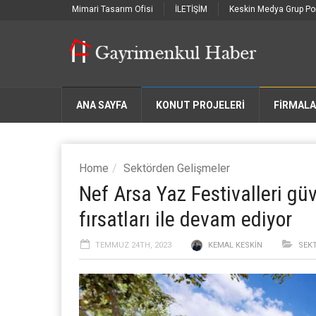
Mimari Tasarım Ofisi
İLETİŞİM
Keskin Medya Grup Por
ANA SAYFA
KONUT PROJELERİ
FIRMAL
Home
Sektörden Gelişmeler
Nef Arsa Yaz Festivalleri güv
fırsatları ile devam ediyor
TEMMUZ 24TH, 2023
KEMAL KESKIN
SEK