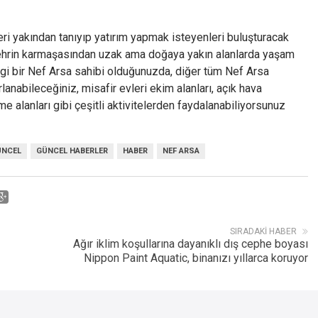
eri yakından tanıyıp yatırım yapmak isteyenleri buluşturacak
; şehrin karmaşasından uzak ama doğaya yakın alanlarda yaşam
gi bir Nef Arsa sahibi olduğunuzda, diğer tüm Nef Arsa
lanabileceğiniz, misafir evleri ekim alanları, açık hava
e alanları gibi çeşitli aktivitelerden faydalanabiliyorsunuz
ÜNCEL
GÜNCEL HABERLER
HABER
NEF ARSA
SIRADAKI HABER
Ağır iklim koşullarına dayanıklı dış cephe boyası
Nippon Paint Aquatic, binanızı yıllarca koruyor