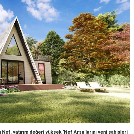
f, yatırım değeri yüksek ‘Nef Arsa’larını yeni sahipleri