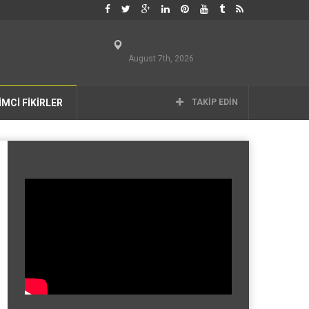
August 7th, 2026
İMCİ FİKİRLER
TAKIP EDIN