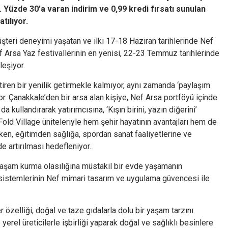
. Yüzde 30’a varan indirim ve 0,99 kredi fırsatı sunulan
tılıyor.
teri deneyimi yaşatan ve ilki 17-18 Haziran tarihlerinde Nef
 Arsa Yaz festivallerinin en yenisi, 22-23 Temmuz tarihlerinde
eşiyor.
tiren bir yenilik getirmekle kalmıyor, aynı zamanda ‘paylaşım
yor. Çanakkale’den bir arsa alan kişiye, Nef Arsa portföyü içinde
 kullandırarak yatırımcısına, ‘Kışın birini, yazın diğerini’
 Fold Village üniteleriyle hem şehir hayatının avantajları hem de
ilirken, eğitimden sağlığa, spordan sanat faaliyetlerine ve
e artırılması hedefleniyor.
 yaşam kurma olasılığına müstakil bir evde yaşamanın
sistemlerinin Nef mimari tasarım ve uygulama güvencesi ile
r özelliği, doğal ve taze gıdalarla dolu bir yaşam tarzını
yerel üreticilerle işbirliği yaparak doğal ve sağlıklı besinlere