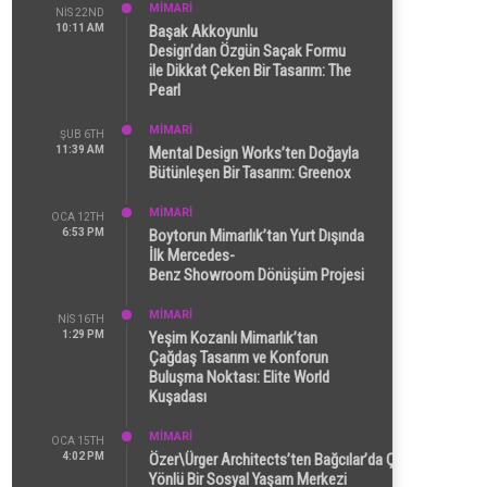
MİMARİ
NIS 22ND
10:11 AM
Başak Akkoyunlu
Design’dan Özgün Saçak Formu
ile Dikkat Çeken Bir Tasarım: The
Pearl
MİMARİ
ŞUB 6TH
11:39 AM
Mental Design Works’ten Doğayla
Bütünleşen Bir Tasarım: Greenox
MİMARİ
OCA 12TH
6:53 PM
Boytorun Mimarlık’tan Yurt Dışında
İlk Mercedes-
Benz Showroom Dönüşüm Projesi
MİMARİ
NIS 16TH
1:29 PM
Yeşim Kozanlı Mimarlık’tan
Çağdaş Tasarım ve Konforun
Buluşma Noktası: Elite World
Kuşadası
MİMARİ
OCA 15TH
4:02 PM
Özer\Ürger Architects’ten Bağcılar’da Çok
Yönlü Bir Sosyal Yaşam Merkezi