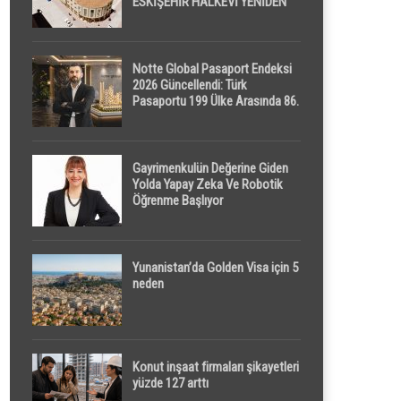
ESKİŞEHİR HALKEVİ YENİDEN
HAYAT BULUYOR
Notte Global Pasaport Endeksi
2026 Güncellendi: Türk
Pasaportu 199 Ülke Arasında 86.
Sırada
Gayrimenkulün Değerine Giden
Yolda Yapay Zeka Ve Robotik
Öğrenme Başlıyor
Yunanistan’da Golden Visa için 5
neden
Konut inşaat firmaları şikayetleri
yüzde 127 arttı