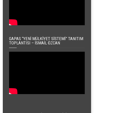
GAPAS “YENI MÜLKIYET SISTEMI” TANITIM
TOPLANTISI – İSMAIL ÖZCAN