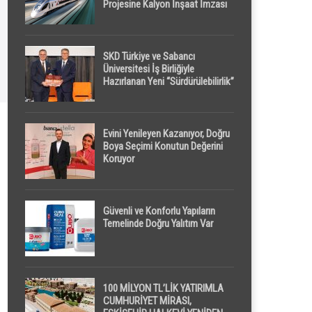
Projesine Kalyon İnşaat İmzası
SKD Türkiye ve Sabancı
Üniversitesi İş Birliğiyle
Hazırlanan Yeni “Sürdürülebilirlik”
Tanımı TDK Genel Türkçe
Sözlük’e Girdi
Evini Yenileyen Kazanıyor, Doğru
Boya Seçimi Konutun Değerini
Koruyor
Güvenli ve Konforlu Yapıların
Temelinde Doğru Yalıtım Var
100 MİLYON TL’LİK YATIRIMLA
CUMHURİYET MİRASI,