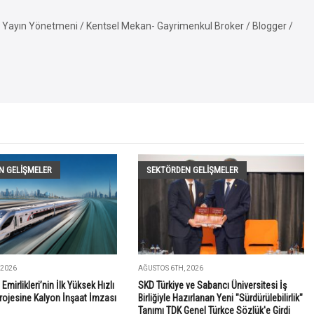
Yayın Yönetmeni / Kentsel Mekan- Gayrimenkul Broker / Blogger /
N GELIŞMELER
SEKTÖRDEN GELIŞMELER
 2026
AĞUSTOS 6TH, 2026
 Emirlikleri’nin İlk Yüksek Hızlı
SKD Türkiye ve Sabancı Üniversitesi İş
rojesine Kalyon İnşaat İmzası
Birliğiyle Hazırlanan Yeni "Sürdürülebilirlik"
Tanımı TDK Genel Türkçe Sözlük'e Girdi