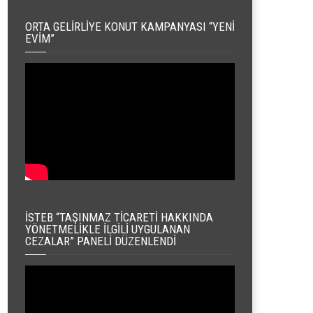
ORTA GELIRLIYE KONUT KAMPANYASI “YENI
EVIM”
İSTEB “TAŞINMAZ TICARETI HAKKINDA
YÖNETMELIKLE İLGILI UYGULANAN
CEZALAR” PANELI DÜZENLENDI