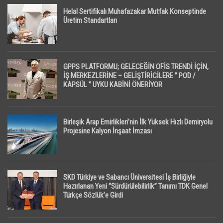
Helal Sertifikalı Muhafazakar Mutfak Konseptinde
Üretim Standartları
GPPS PLATFORMU; GELECEĞİN OFİS TRENDİ İÇİN,
İŞ MERKEZLERİNE – GELİŞTİRİCİLERE ” POD /
KAPSÜL ” UYKU KABİNİ ÖNERİYOR
Birleşik Arap Emirlikleri’nin İlk Yüksek Hızlı Demiryolu
Projesine Kalyon İnşaat İmzası
SKD Türkiye ve Sabancı Üniversitesi İş Birliğiyle
Hazırlanan Yeni “Sürdürülebilirlik” Tanımı TDK Genel
Türkçe Sözlük’e Girdi