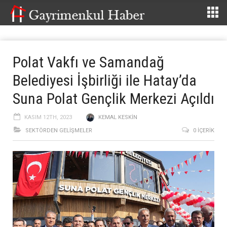
Polat Vakfı ve Samandağ
Belediyesi İşbirliği ile Hatay’da
Suna Polat Gençlik Merkezi Açıldı
KASIM 12TH, 2023
KEMAL KESKIN
SEKTÖRDEN GELIŞMELER
0 İÇERIK