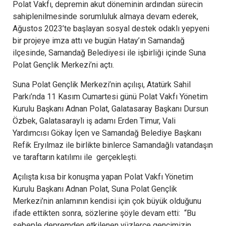
Polat Vakfı, depremin akut döneminin ardından sürecin
sahiplenilmesinde sorumluluk almaya devam ederek,
Ağustos 2023’te başlayan sosyal destek odaklı yepyeni
bir projeye imza attı ve bugün Hatay’ın Samandağ
ilçesinde, Samandağ Belediyesi ile işbirliği içinde Suna
Polat Gençlik Merkezi’ni açtı.
Suna Polat Gençlik Merkezi’nin açılışı, Atatürk Sahil
Parkı’nda 11 Kasım Cumartesi günü Polat Vakfı Yönetim
Kurulu Başkanı Adnan Polat, Galatasaray Başkanı Dursun
Özbek, Galatasaraylı iş adamı Erden Timur, Vali
Yardımcısı Gökay İçen ve Samandağ Belediye Başkanı
Refik Eryılmaz ile birlikte binlerce Samandağlı vatandaşın
ve taraftarın katılımı ile gerçekleşti.
Açılışta kısa bir konuşma yapan Polat Vakfı Yönetim
Kurulu Başkanı Adnan Polat, Suna Polat Gençlik
Merkezi’nin anlamının kendisi için çok büyük olduğunu
ifade ettikten sonra, sözlerine şöyle devam etti: “Bu
sebeple depremden etkilenen yüzlerce gencimizin