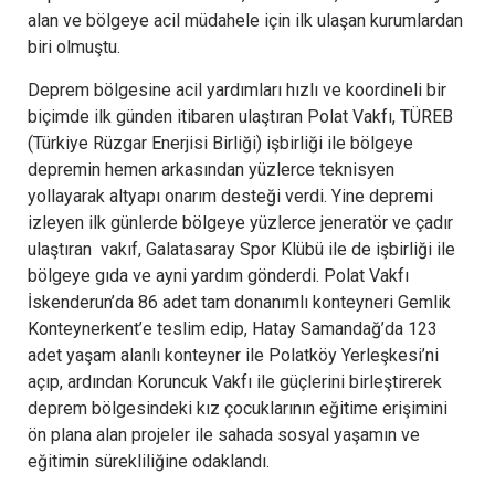
alan ve bölgeye acil müdahele için ilk ulaşan kurumlardan
biri olmuştu.
Deprem bölgesine acil yardımları hızlı ve koordineli bir
biçimde ilk günden itibaren ulaştıran Polat Vakfı, TÜREB
(Türkiye Rüzgar Enerjisi Birliği) işbirliği ile bölgeye
depremin hemen arkasından yüzlerce teknisyen
yollayarak altyapı onarım desteği verdi. Yine depremi
izleyen ilk günlerde bölgeye yüzlerce jeneratör ve çadır
ulaştıran vakıf, Galatasaray Spor Klübü ile de işbirliği ile
bölgeye gıda ve ayni yardım gönderdi. Polat Vakfı
İskenderun’da 86 adet tam donanımlı konteyneri Gemlik
Konteynerkent’e teslim edip, Hatay Samandağ’da 123
adet yaşam alanlı konteyner ile Polatköy Yerleşkesi’ni
açıp, ardından Koruncuk Vakfı ile güçlerini birleştirerek
deprem bölgesindeki kız çocuklarının eğitime erişimini
ön plana alan projeler ile sahada sosyal yaşamın ve
eğitimin sürekliliğine odaklandı.