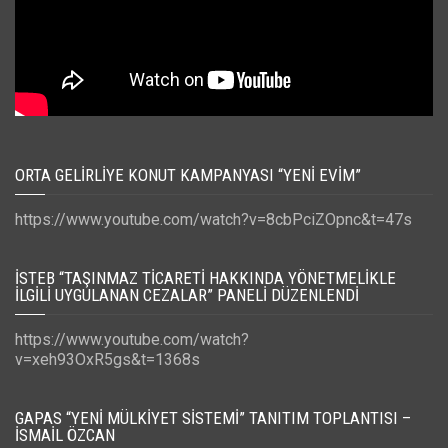
ORTA GELIRLIYE KONUT KAMPANYASI “YENI EVIM”
https://www.youtube.com/watch?v=8cbPciZOpnc&t=47s
İSTEB “TAŞINMAZ TICARETI HAKKINDA YÖNETMELIKLE
İLGILI UYGULANAN CEZALAR” PANELI DÜZENLENDI
https://www.youtube.com/watch?
v=xeh93OxR5gs&t=1368s
GAPAS “YENI MÜLKIYET SISTEMI” TANITIM TOPLANTISI –
İSMAIL ÖZCAN