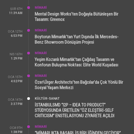
MİMARİ
ŞUB 6TH
11:39 AM
Mental Design Works’ten Doğayla Bütünleşen Bir
Tasarım: Greenox
MİMARİ
OCA 12TH
6:53 PM
Boytorun Mimarlık’tan Yurt Dışında İlk Mercedes-
Benz Showroom Dönüşüm Projesi
MİMARİ
NIS 16TH
1:29 PM
Yeşim Kozanlı Mimarlık’tan Çağdaş Tasarım ve
Konforun Buluşma Noktası: Elite World Kuşadası
MİMARİ
OCA 15TH
4:02 PM
Özer\Ürger Architects’ten Bağcılar’da Çok Yönlü Bir
Sosyal Yaşam Merkezi
KÜLTÜR-SANAT
OCA 14TH
3:37 PM
İSTANBULSMD “I2P – IDEA TO PRODUCT”
STÜDYOSUNDA ÜRETİLEN “ÖZ ELEŞTİRİ-SELF
CRITICISM” ENSTELASYONU ZİYARETE AÇILDI
MİMARİ
OCA 9TH
1:38 PM
“MİMARLIKTA BAŞARI, İŞ BİRLİĞİNDEN GEÇİYOR”