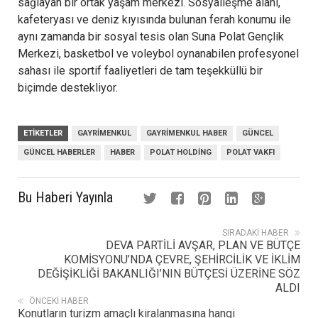
sağlayan bir ortak yaşam merkezi. Sosyalleşme alanı,
kafeteryası ve deniz kıyısında bulunan ferah konumu ile
aynı zamanda bir sosyal tesis olan Suna Polat Gençlik
Merkezi, basketbol ve voleybol oynanabilen profesyonel
sahası ile sportif faaliyetleri de tam teşekküllü bir
biçimde destekliyor.
ETIKETLER
GAYRIMENKUL
GAYRIMENKUL HABER
GÜNCEL
GÜNCEL HABERLER
HABER
POLAT HOLDING
POLAT VAKFI
Bu Haberi Yayınla
SIRADAKI HABER
DEVA PARTİLİ AVŞAR, PLAN VE BÜTÇE
KOMİSYONU’NDA ÇEVRE, ŞEHİRCİLİK VE İKLİM
DEĞİŞİKLİĞİ BAKANLIĞI’NIN BÜTÇESİ ÜZERİNE SÖZ
ALDI
ÖNCEKI HABER
Konutların turizm amaçlı kiralanmasına hangi