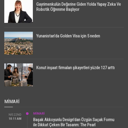
Gayrimenkulün Değerine Giden Yolda Yapay Zeka Ve
Robotik Öğrenme Başlıyor
Yunanistan’da Golden Visa için 5 neden
Konut inşaat firmaları şikayetleri yüzde 127 arttı
MIMARI
MİMARİ
NIS 22ND
10:11 AM
Başak Akkoyunlu Design’dan Özgün Saçak Formu
ile Dikkat Çeken Bir Tasarım: The Pearl