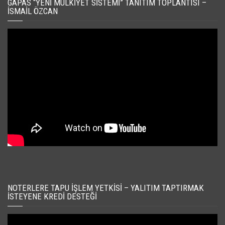
GAPAS “YENI MÜLKIYET SISTEMI” TANITIM TOPLANTISI –
İSMAIL ÖZCAN
NOTERLERE TAPU İŞLEM YETKISI – YALITIM TAPTIRMAK
İSTEYENE KREDI DESTEĞI