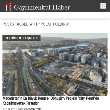
POSTS TAGGED WITH "POLAT HOLDING"
SEKTÖRDEN GELIŞMELER
Macaristan’ın En Büyük Kentsel Dönüşüm Projesi “City Pearl”de
Kaçırılmayacak Fırsatlar
ŞUBAT 13TH, 2025 |
0 COMMENTS