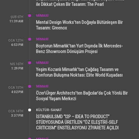
ile Dikkat Çeken Bir Tasarım: The Pearl
MİMARİ
ŞUB 6TH
11:39 AM
Mental Design Works’ten Doğayla Bütünleşen Bir
Tasarım: Greenox
MİMARİ
OCA 12TH
6:53 PM
Boytorun Mimarlık’tan Yurt Dışında İlk Mercedes-
Benz Showroom Dönüşüm Projesi
MİMARİ
NIS 16TH
1:29 PM
Yeşim Kozanlı Mimarlık’tan Çağdaş Tasarım ve
Konforun Buluşma Noktası: Elite World Kuşadası
MİMARİ
OCA 15TH
4:02 PM
Özer\Ürger Architects’ten Bağcılar’da Çok Yönlü Bir
Sosyal Yaşam Merkezi
KÜLTÜR-SANAT
OCA 14TH
3:37 PM
İSTANBULSMD “I2P – IDEA TO PRODUCT”
STÜDYOSUNDA ÜRETİLEN “ÖZ ELEŞTİRİ-SELF
CRITICISM” ENSTELASYONU ZİYARETE AÇILDI