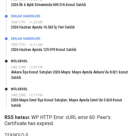
2026 İlk 6 Aylık Döneminde 699.516 Konut Satıldı
EMLAK HABERLERI
TEM 17TH
11:22 AM
2026 Haziran Ayında 16.565 İş Yeri Satıldı
EMLAK HABERLERI
TEM 17TH
10:31 AM
2026 Haziran Ayında 129.979 Konut Satıldı
BÖLGESEL
HAZ 23RD
12:59 PM
Ankara İlçe Konut Satışları 2026 Mayıs: Mayıs Ayında Ankara’da 8.021 konut
Satıldı
BÖLGESEL
HAZ 23RD
12:17 PM
2026 Mayıs İzmir İlçe Konut Satışları: Mayıs Ayında İzmir’de 5.624 Konut
Satıldı
RSS hatası:
WP HTTP Error: cURL error 60: Peer's
Certificate has expired.
TEKNOLOJI