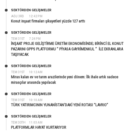
SEKTÖRDEN GELIŞMELER
AĞU 3RD
12:42 PM
Konut inşaat firmaları şikayetleri yüzde 127 arttı
SEKTÖRDEN GELIŞMELER
TEM 31ST
7:24 PM
İNŞAAT PROJE GELİŞTİRME ÜRETİM EKONOMİSİNDE; BİRİNCİ EL KONUT
PAZARINI GPPS PLATFORMU ” PİYASA GAYRİMENKUL ” İLE EKRANLARA
TAŞIYACAK
SEKTÖRDEN GELIŞMELER
TEM 31ST
10:12 AM
Miras kalan ev ve tarım arazilerinde yeni dönem: İlk ihale artık sadece
mirasçılar arasında yapılacak
SEKTÖRDEN GELIŞMELER
TEM 31ST
10:10 AM
TÜRK YATIRIMCININ YUNANİSTAN’DAKİ YENİ ROTASI “LAVRIO”
SEKTÖRDEN GELIŞMELER
TEM 30TH
11:03 AM
PLATFORMLAR HAYAT KURTARIYOR