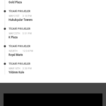
Gold Plaza
TİCARİ PROJELER
MAY 31ST
3:10 PM
Hukukçular Towers
TİCARİ PROJELER
MAY 25TH
5:51 PM
K Plaza
TİCARİ PROJELER
NIS 8TH
12:34 PM
Royal Marin
TİCARİ PROJELER
MAR 16TH
3:30 PM
Yıldırım Kule