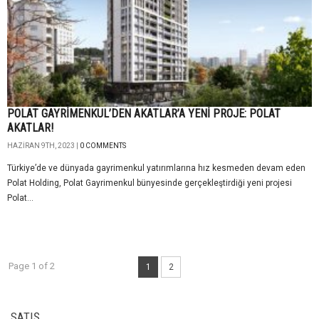
POLAT GAYRİMENKUL’DEN AKATLAR’A YENİ PROJE: POLAT
AKATLAR!
HAZIRAN 9TH, 2023 |
0 COMMENTS
Türkiye’de ve dünyada gayrimenkul yatırımlarına hız kesmeden devam eden
Polat Holding, Polat Gayrimenkul bünyesinde gerçekleştirdiği yeni projesi
Polat...
Page 1 of 2
1
2
SATIŞ