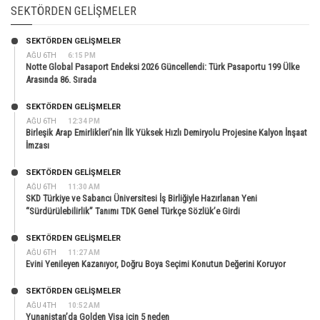
SEKTÖRDEN GELIŞMELER
SEKTÖRDEN GELIŞMELER
AĞU 6TH
6:15 PM
Notte Global Pasaport Endeksi 2026 Güncellendi: Türk Pasaportu 199 Ülke
Arasında 86. Sırada
SEKTÖRDEN GELIŞMELER
AĞU 6TH
12:34 PM
Birleşik Arap Emirlikleri’nin İlk Yüksek Hızlı Demiryolu Projesine Kalyon İnşaat
İmzası
SEKTÖRDEN GELIŞMELER
AĞU 6TH
11:30 AM
SKD Türkiye ve Sabancı Üniversitesi İş Birliğiyle Hazırlanan Yeni
“Sürdürülebilirlik” Tanımı TDK Genel Türkçe Sözlük’e Girdi
SEKTÖRDEN GELIŞMELER
AĞU 6TH
11:27 AM
Evini Yenileyen Kazanıyor, Doğru Boya Seçimi Konutun Değerini Koruyor
SEKTÖRDEN GELIŞMELER
AĞU 4TH
10:52 AM
Yunanistan’da Golden Visa için 5 neden