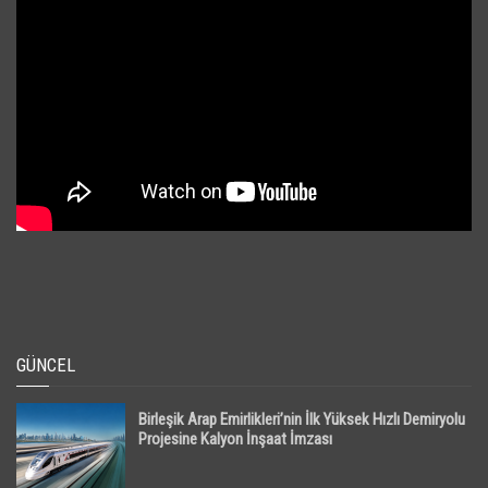
GÜNCEL
Birleşik Arap Emirlikleri’nin İlk Yüksek Hızlı Demiryolu
Projesine Kalyon İnşaat İmzası