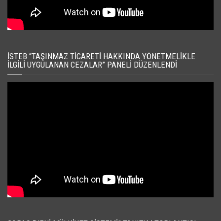
İSTEB “TAŞINMAZ TICARETI HAKKINDA YÖNETMELIKLE
İLGILI UYGULANAN CEZALAR” PANELI DÜZENLENDI