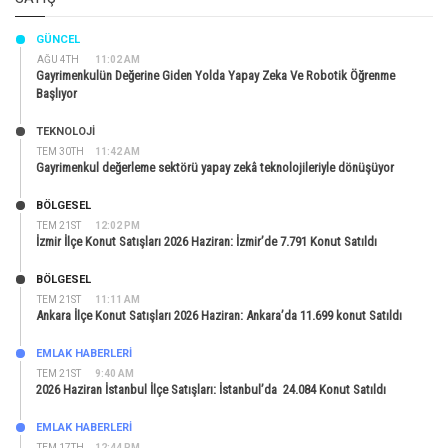
GÜNCEL
AĞU 4TH
11:02 AM
Gayrimenkulün Değerine Giden Yolda Yapay Zeka Ve Robotik Öğrenme
Başlıyor
TEKNOLOJİ
TEM 30TH
11:42 AM
Gayrimenkul değerleme sektörü yapay zekâ teknolojileriyle dönüşüyor
BÖLGESEL
TEM 21ST
12:02 PM
İzmir İlçe Konut Satışları 2026 Haziran: İzmir’de 7.791 Konut Satıldı
BÖLGESEL
TEM 21ST
11:11 AM
Ankara İlçe Konut Satışları 2026 Haziran: Ankara’da 11.699 konut Satıldı
EMLAK HABERLERI
TEM 21ST
9:40 AM
2026 Haziran İstanbul İlçe Satışları: İstanbul’da 24.084 Konut Satıldı
EMLAK HABERLERI
TEM 17TH
12:44 PM