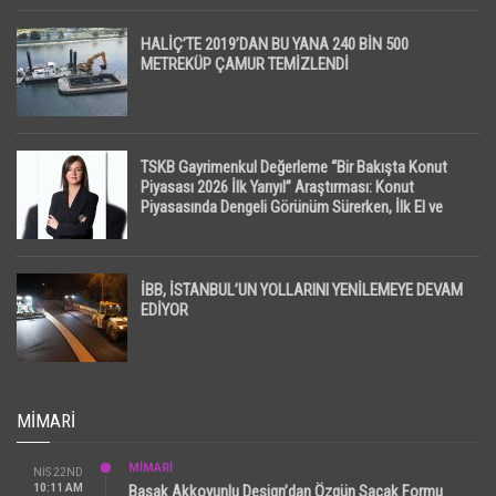
HALİÇ’TE 2019’DAN BU YANA 240 BİN 500
METREKÜP ÇAMUR TEMİZLENDİ
TSKB Gayrimenkul Değerleme “Bir Bakışta Konut
Piyasası 2026 İlk Yarıyıl” Araştırması: Konut
Piyasasında Dengeli Görünüm Sürerken, İlk El ve
İpotekli Satışlarda Sınırlı Toparlanma Dikkat Çekti
İBB, İSTANBUL’UN YOLLARINI YENİLEMEYE DEVAM
EDİYOR
MIMARI
MİMARİ
NIS 22ND
10:11 AM
Başak Akkoyunlu Design’dan Özgün Saçak Formu