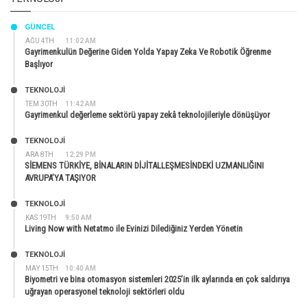
GÜNCEL
AĞU 4TH
11:02 AM
Gayrimenkulün Değerine Giden Yolda Yapay Zeka Ve Robotik Öğrenme
Başlıyor
TEKNOLOJİ
TEM 30TH
11:42 AM
Gayrimenkul değerleme sektörü yapay zekâ teknolojileriyle dönüşüyor
TEKNOLOJİ
ARA 8TH
12:29 PM
SİEMENS TÜRKİYE, BİNALARIN DİJİTALLEŞMESİNDEKİ UZMANLIĞINI
AVRUPA’YA TAŞIYOR
TEKNOLOJİ
KAS 19TH
9:50 AM
Living Now with Netatmo ile Evinizi Dilediğiniz Yerden Yönetin
TEKNOLOJİ
MAY 15TH
10:40 AM
Biyometri ve bina otomasyon sistemleri 2025’in ilk aylarında en çok saldırıya
uğrayan operasyonel teknoloji sektörleri oldu