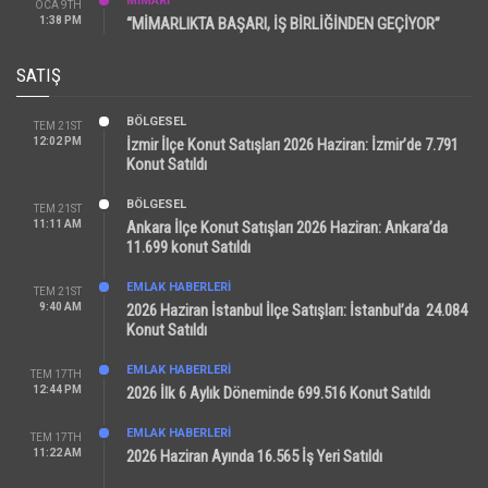
MİMARİ
OCA 9TH
1:38 PM
“MİMARLIKTA BAŞARI, İŞ BİRLİĞİNDEN GEÇİYOR”
SATIŞ
BÖLGESEL
TEM 21ST
12:02 PM
İzmir İlçe Konut Satışları 2026 Haziran: İzmir’de 7.791
Konut Satıldı
BÖLGESEL
TEM 21ST
11:11 AM
Ankara İlçe Konut Satışları 2026 Haziran: Ankara’da
11.699 konut Satıldı
EMLAK HABERLERI
TEM 21ST
9:40 AM
2026 Haziran İstanbul İlçe Satışları: İstanbul’da 24.084
Konut Satıldı
EMLAK HABERLERI
TEM 17TH
12:44 PM
2026 İlk 6 Aylık Döneminde 699.516 Konut Satıldı
EMLAK HABERLERI
TEM 17TH
11:22 AM
2026 Haziran Ayında 16.565 İş Yeri Satıldı