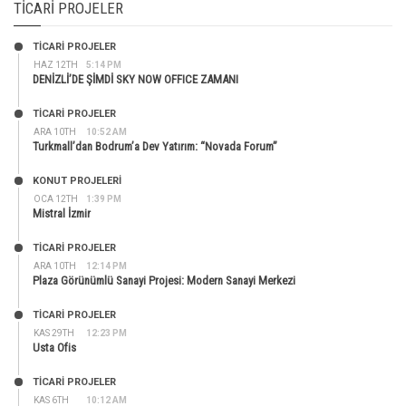
TICARI PROJELER
TİCARİ PROJELER
HAZ 12TH
5:14 PM
DENİZLİ’DE ŞİMDİ SKY NOW OFFICE ZAMANI
TİCARİ PROJELER
ARA 10TH
10:52 AM
Turkmall’dan Bodrum’a Dev Yatırım: “Novada Forum”
KONUT PROJELERI
OCA 12TH
1:39 PM
Mistral İzmir
TİCARİ PROJELER
ARA 10TH
12:14 PM
Plaza Görünümlü Sanayi Projesi: Modern Sanayi Merkezi
TİCARİ PROJELER
KAS 29TH
12:23 PM
Usta Ofis
TİCARİ PROJELER
KAS 6TH
10:12 AM