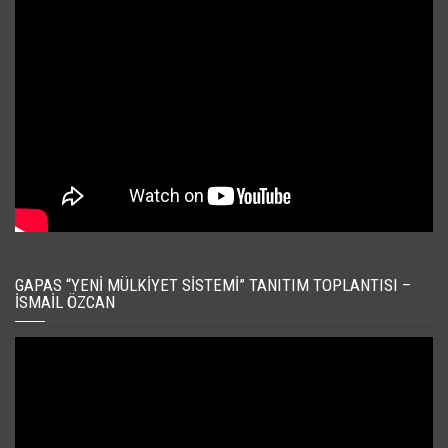
GAPAS “YENI MÜLKIYET SISTEMI” TANITIM TOPLANTISI –
İSMAIL ÖZCAN