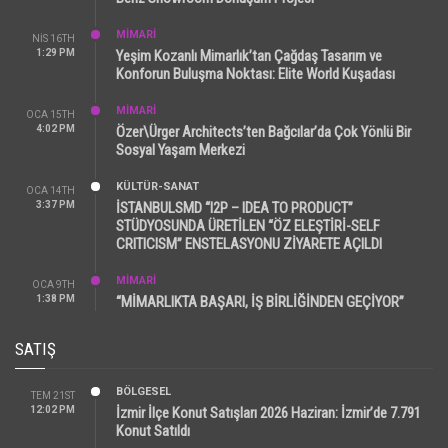
MİMARİ
NIS 16TH
1:29 PM
Yeşim Kozanlı Mimarlık’tan Çağdaş Tasarım ve
Konforun Buluşma Noktası: Elite World Kuşadası
MİMARİ
OCA 15TH
4:02 PM
Özer\Ürger Architects’ten Bağcılar’da Çok Yönlü Bir
Sosyal Yaşam Merkezi
KÜLTÜR-SANAT
OCA 14TH
3:37 PM
İSTANBULSMD “I2P – IDEA TO PRODUCT”
STÜDYOSUNDA ÜRETİLEN “ÖZ ELEŞTİRİ-SELF
CRITICISM” ENSTELASYONU ZİYARETE AÇILDI
MİMARİ
OCA 9TH
1:38 PM
“MİMARLIKTA BAŞARI, İŞ BİRLİĞİNDEN GEÇİYOR”
SATIŞ
BÖLGESEL
TEM 21ST
12:02 PM
İzmir İlçe Konut Satışları 2026 Haziran: İzmir’de 7.791
Konut Satıldı