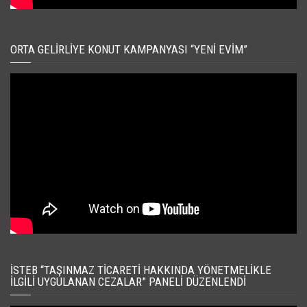
ORTA GELIRLIYE KONUT KAMPANYASI “YENI EVIM”
İSTEB “TAŞINMAZ TICARETI HAKKINDA YÖNETMELIKLE
İLGILI UYGULANAN CEZALAR” PANELI DÜZENLENDI