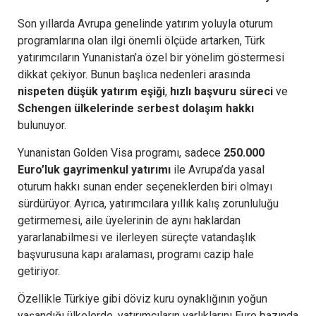
Son yıllarda Avrupa genelinde yatırım yoluyla oturum
programlarına olan ilgi önemli ölçüde artarken, Türk
yatırımcıların Yunanistan’a özel bir yönelim göstermesi
dikkat çekiyor. Bunun başlıca nedenleri arasında
nispeten düşük yatırım eşiği
,
hızlı başvuru süreci
ve
Schengen ülkelerinde serbest dolaşım hakkı
bulunuyor.
Yunanistan Golden Visa programı, sadece
250.000
Euro’luk gayrimenkul yatırımı
ile Avrupa’da yasal
oturum hakkı sunan ender seçeneklerden biri olmayı
sürdürüyor. Ayrıca, yatırımcılara yıllık kalış zorunluluğu
getirmemesi, aile üyelerinin de aynı haklardan
yararlanabilmesi ve ilerleyen süreçte vatandaşlık
başvurusuna kapı aralaması, programı cazip hale
getiriyor.
Özellikle Türkiye gibi döviz kuru oynaklığının yoğun
yaşandığı ülkelerde, yatırımcıların varlıklarını Euro bazında