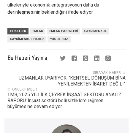
ülkeleriyle ekonomik entegrasyonun daha da
derinleşmesinin beklendiğini ifade ediyor.
ETIKETLER
EMLAK
EMLAK HABERLERI
GAYRIMENKUL
GAYRIMENKUL HABER
YUSUF BOZ
Bu Haberi Yayınla
SIRADAKI HABER
UZMANLAR UYARIYOR: “KENTSEL DÖNÜŞÜM BİNA
YENİLEMEKTEN İBARET DEĞİL!”
ÖNCEKI HABER
TMB, 2025 YILI İLK ÇEYREK İNŞAAT SEKTÖRÜ ANALİZİ
RAPORU: İnşaat sektörü belirsizliklere rağmen
büyümesine devam ediyor