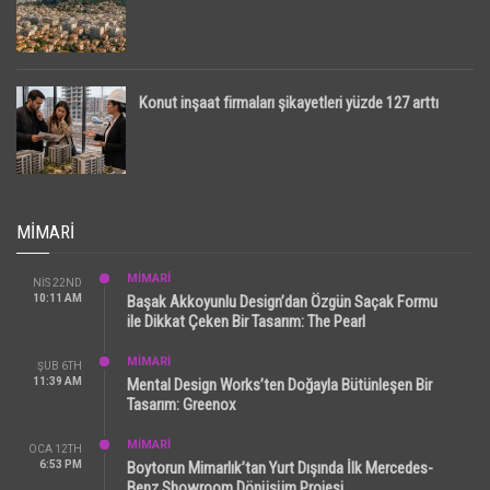
Konut inşaat firmaları şikayetleri yüzde 127 arttı
MIMARI
MİMARİ
NIS 22ND
10:11 AM
Başak Akkoyunlu Design’dan Özgün Saçak Formu
ile Dikkat Çeken Bir Tasarım: The Pearl
MİMARİ
ŞUB 6TH
11:39 AM
Mental Design Works’ten Doğayla Bütünleşen Bir
Tasarım: Greenox
MİMARİ
OCA 12TH
6:53 PM
Boytorun Mimarlık’tan Yurt Dışında İlk Mercedes-
Benz Showroom Dönüşüm Projesi