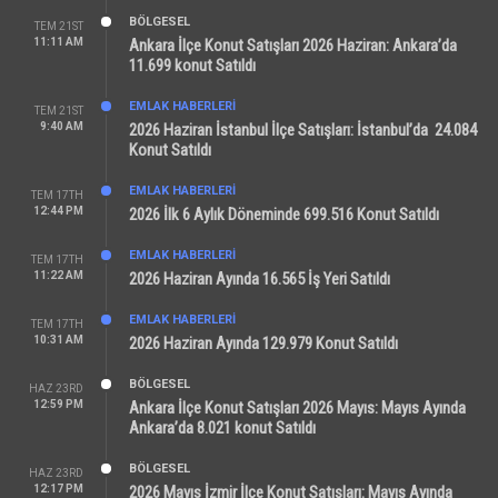
BÖLGESEL
TEM 21ST
11:11 AM
Ankara İlçe Konut Satışları 2026 Haziran: Ankara’da
11.699 konut Satıldı
EMLAK HABERLERI
TEM 21ST
9:40 AM
2026 Haziran İstanbul İlçe Satışları: İstanbul’da 24.084
Konut Satıldı
EMLAK HABERLERI
TEM 17TH
12:44 PM
2026 İlk 6 Aylık Döneminde 699.516 Konut Satıldı
EMLAK HABERLERI
TEM 17TH
11:22 AM
2026 Haziran Ayında 16.565 İş Yeri Satıldı
EMLAK HABERLERI
TEM 17TH
10:31 AM
2026 Haziran Ayında 129.979 Konut Satıldı
BÖLGESEL
HAZ 23RD
12:59 PM
Ankara İlçe Konut Satışları 2026 Mayıs: Mayıs Ayında
Ankara’da 8.021 konut Satıldı
BÖLGESEL
HAZ 23RD
12:17 PM
2026 Mayıs İzmir İlçe Konut Satışları: Mayıs Ayında