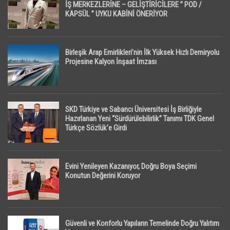
İŞ MERKEZLERİNE – GELİŞTİRİCİLERE ” POD /
KAPSÜL ” UYKU KABİNİ ÖNERİYOR
Birleşik Arap Emirlikleri’nin İlk Yüksek Hızlı Demiryolu
Projesine Kalyon İnşaat İmzası
SKD Türkiye ve Sabancı Üniversitesi İş Birliğiyle
Hazırlanan Yeni “Sürdürülebilirlik” Tanımı TDK Genel
Türkçe Sözlük’e Girdi
Evini Yenileyen Kazanıyor, Doğru Boya Seçimi
Konutun Değerini Koruyor
Güvenli ve Konforlu Yapıların Temelinde Doğru Yalıtım