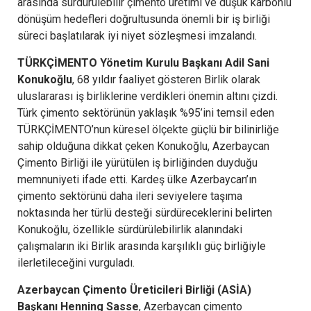
arasında sürdürülebilir çimento üretimi ve düşük karbonlu
dönüşüm hedefleri doğrultusunda önemli bir iş birliği
süreci başlatılarak iyi niyet sözleşmesi imzalandı.
TÜRKÇİMENTO Yönetim Kurulu Başkanı Adil Sani
Konukoğlu
, 68 yıldır faaliyet gösteren Birlik olarak
uluslararası iş birliklerine verdikleri önemin altını çizdi.
Türk çimento sektörünün yaklaşık %95’ini temsil eden
TÜRKÇİMENTO’nun küresel ölçekte güçlü bir bilinirliğe
sahip olduğuna dikkat çeken Konukoğlu, Azerbaycan
Çimento Birliği ile yürütülen iş birliğinden duyduğu
memnuniyeti ifade etti. Kardeş ülke Azerbaycan’ın
çimento sektörünü daha ileri seviyelere taşıma
noktasında her türlü desteği sürdüreceklerini belirten
Konukoğlu, özellikle sürdürülebilirlik alanındaki
çalışmaların iki Birlik arasında karşılıklı güç birliğiyle
ilerletileceğini vurguladı.
Azerbaycan Çimento Üreticileri Birliği (ASİA)
Başkanı Henning Sasse
, Azerbaycan çimento