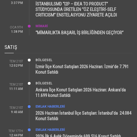
3:37 PM
İSTANBULSMD “I2P – IDEA TO PRODUCT”
STÜDYOSUNDA ÜRETİLEN “ÖZ ELEŞTİRİ-SELF
CRITICISM” ENSTELASYONU ZİYARETE AÇILDI
MİMARİ
OCA 9TH
1:38 PM
“MİMARLIKTA BAŞARI, İŞ BİRLİĞİNDEN GEÇİYOR”
SATIŞ
BÖLGESEL
TEM 21ST
12:02 PM
İzmir İlçe Konut Satışları 2026 Haziran: İzmir’de 7.791
Konut Satıldı
BÖLGESEL
TEM 21ST
11:11 AM
Ankara İlçe Konut Satışları 2026 Haziran: Ankara’da
11.699 konut Satıldı
EMLAK HABERLERI
TEM 21ST
9:40 AM
2026 Haziran İstanbul İlçe Satışları: İstanbul’da 24.084
Konut Satıldı
EMLAK HABERLERI
TEM 17TH
12:44 PM
2026 İlk 6 Aylık Döneminde 699.516 Konut Satıldı