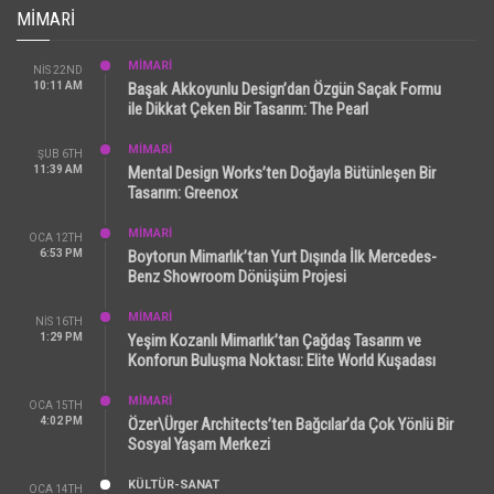
MIMARI
MİMARİ
NIS 22ND
10:11 AM
Başak Akkoyunlu Design’dan Özgün Saçak Formu
ile Dikkat Çeken Bir Tasarım: The Pearl
MİMARİ
ŞUB 6TH
11:39 AM
Mental Design Works’ten Doğayla Bütünleşen Bir
Tasarım: Greenox
MİMARİ
OCA 12TH
6:53 PM
Boytorun Mimarlık’tan Yurt Dışında İlk Mercedes-
Benz Showroom Dönüşüm Projesi
MİMARİ
NIS 16TH
1:29 PM
Yeşim Kozanlı Mimarlık’tan Çağdaş Tasarım ve
Konforun Buluşma Noktası: Elite World Kuşadası
MİMARİ
OCA 15TH
4:02 PM
Özer\Ürger Architects’ten Bağcılar’da Çok Yönlü Bir
Sosyal Yaşam Merkezi
KÜLTÜR-SANAT
OCA 14TH