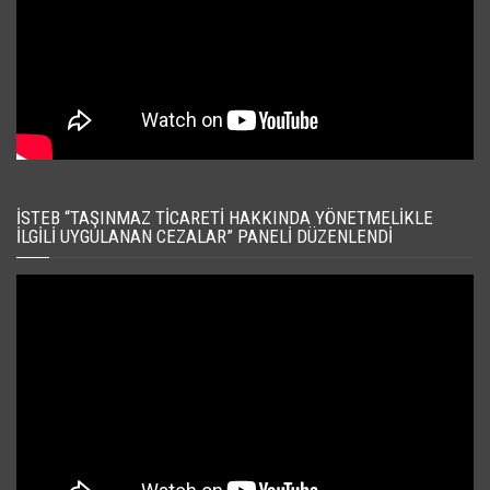
İSTEB “TAŞINMAZ TICARETI HAKKINDA YÖNETMELIKLE
İLGILI UYGULANAN CEZALAR” PANELI DÜZENLENDI