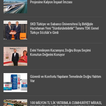
Projesine Kalyon İnşaat İmzası
SKD Türkiye ve Sabancı Üniversitesi İş Birliğiyle
Hazırlanan Yeni “Sürdürülebilirlik” Tanımı TDK Genel
Türkçe Sözlük’e Girdi
Evini Yenileyen Kazanıyor, Doğru Boya Seçimi
Konutun Değerini Koruyor
Güvenli ve Konforlu Yapıların Temelinde Doğru Yalıtım
Var
100 MİLYON TL’LİK YATIRIMLA CUMHURİYET MİRASI,