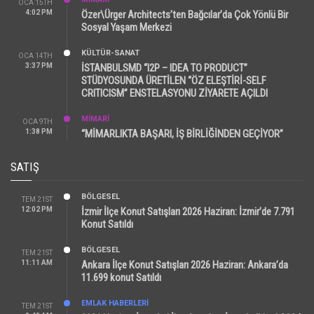
OCA 15TH
4:02 PM
Özer\Ürger Architects’ten Bağcılar’da Çok Yönlü Bir
Sosyal Yaşam Merkezi
KÜLTÜR-SANAT
OCA 14TH
3:37 PM
İSTANBULSMD “I2P – IDEA TO PRODUCT”
STÜDYOSUNDA ÜRETİLEN “ÖZ ELEŞTİRİ-SELF
CRITICISM” ENSTELASYONU ZİYARETE AÇILDI
MİMARİ
OCA 9TH
1:38 PM
“MİMARLIKTA BAŞARI, İŞ BİRLİĞİNDEN GEÇİYOR”
SATIŞ
BÖLGESEL
TEM 21ST
12:02 PM
İzmir İlçe Konut Satışları 2026 Haziran: İzmir’de 7.791
Konut Satıldı
BÖLGESEL
TEM 21ST
11:11 AM
Ankara İlçe Konut Satışları 2026 Haziran: Ankara’da
11.699 konut Satıldı
EMLAK HABERLERI
TEM 21ST