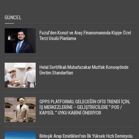
GÜNCEL
Fuzul’den Konut ve Araç Finansmanında Kişiye Özel
Terzi Usulü Planlama
Helal Sertifikalı Muhafazakar Mutfak Konseptinde
Üretim Standartları
GPPS PLATFORMU; GELECEĞİN OFİS TRENDİ İÇİN,
İŞ MERKEZLERİNE – GELİŞTİRİCİLERE ” POD /
KAPSÜL ” UYKU KABİNİ ÖNERİYOR
Birleşik Arap Emirlikleri’nin İlk Yüksek Hızlı Demiryolu