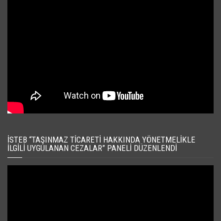
İSTEB “TAŞINMAZ TICARETI HAKKINDA YÖNETMELIKLE
İLGILI UYGULANAN CEZALAR” PANELI DÜZENLENDI