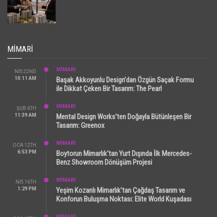
MIMARI
MİMARİ
NIS 22ND
10:11 AM
Başak Akkoyunlu Design’dan Özgün Saçak Formu
ile Dikkat Çeken Bir Tasarım: The Pearl
MİMARİ
ŞUB 6TH
11:39 AM
Mental Design Works’ten Doğayla Bütünleşen Bir
Tasarım: Greenox
MİMARİ
OCA 12TH
6:53 PM
Boytorun Mimarlık’tan Yurt Dışında İlk Mercedes-
Benz Showroom Dönüşüm Projesi
MİMARİ
NIS 16TH
1:29 PM
Yeşim Kozanlı Mimarlık’tan Çağdaş Tasarım ve
Konforun Buluşma Noktası: Elite World Kuşadası
MİMARİ