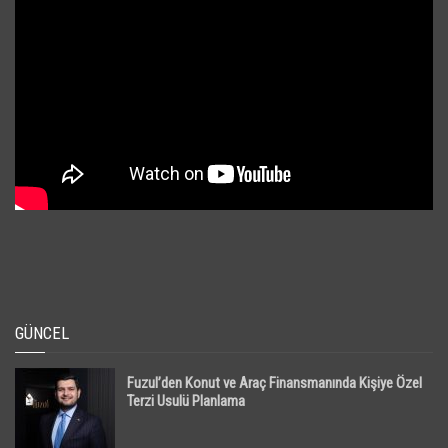
GÜNCEL
Fuzul’den Konut ve Araç Finansmanında Kişiye Özel
Terzi Usulü Planlama