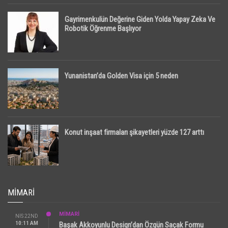
Gayrimenkulün Değerine Giden Yolda Yapay Zeka Ve
Robotik Öğrenme Başlıyor
Yunanistan’da Golden Visa için 5 neden
Konut inşaat firmaları şikayetleri yüzde 127 arttı
MIMARI
MİMARİ
NIS 22ND
10:11 AM
Başak Akkoyunlu Design’dan Özgün Saçak Formu