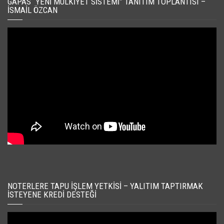
GAPAS “YENI MÜLKIYET SISTEMI” TANITIM TOPLANTISI –
İSMAIL ÖZCAN
NOTERLERE TAPU İŞLEM YETKISI – YALITIM TAPTIRMAK
İSTEYENE KREDI DESTEĞI