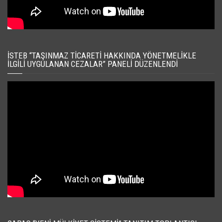
İSTEB “TAŞINMAZ TICARETI HAKKINDA YÖNETMELIKLE
İLGILI UYGULANAN CEZALAR” PANELI DÜZENLENDI