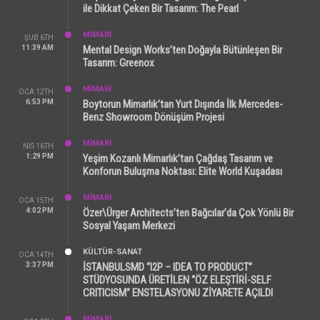
ile Dikkat Çeken Bir Tasarım: The Pearl
MİMARİ
ŞUB 6TH
11:39 AM
Mental Design Works’ten Doğayla Bütünleşen Bir
Tasarım: Greenox
MİMARİ
OCA 12TH
6:53 PM
Boytorun Mimarlık’tan Yurt Dışında İlk Mercedes-
Benz Showroom Dönüşüm Projesi
MİMARİ
NIS 16TH
1:29 PM
Yeşim Kozanlı Mimarlık’tan Çağdaş Tasarım ve
Konforun Buluşma Noktası: Elite World Kuşadası
MİMARİ
OCA 15TH
4:02 PM
Özer\Ürger Architects’ten Bağcılar’da Çok Yönlü Bir
Sosyal Yaşam Merkezi
KÜLTÜR-SANAT
OCA 14TH
3:37 PM
İSTANBULSMD “I2P – IDEA TO PRODUCT”
STÜDYOSUNDA ÜRETİLEN “ÖZ ELEŞTİRİ-SELF
CRITICISM” ENSTELASYONU ZİYARETE AÇILDI
MİMARİ