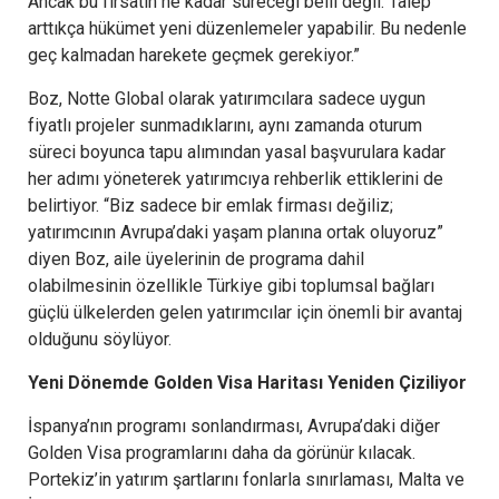
Ancak bu fırsatın ne kadar süreceği belli değil. Talep
arttıkça hükümet yeni düzenlemeler yapabilir. Bu nedenle
geç kalmadan harekete geçmek gerekiyor.”
Boz, Notte Global olarak yatırımcılara sadece uygun
fiyatlı projeler sunmadıklarını, aynı zamanda oturum
süreci boyunca tapu alımından yasal başvurulara kadar
her adımı yöneterek yatırımcıya rehberlik ettiklerini de
belirtiyor. “Biz sadece bir emlak firması değiliz;
yatırımcının Avrupa’daki yaşam planına ortak oluyoruz”
diyen Boz, aile üyelerinin de programa dahil
olabilmesinin özellikle Türkiye gibi toplumsal bağları
güçlü ülkelerden gelen yatırımcılar için önemli bir avantaj
olduğunu söylüyor.
Yeni Dönemde Golden Visa Haritası Yeniden Çiziliyor
İspanya’nın programı sonlandırması, Avrupa’daki diğer
Golden Visa programlarını daha da görünür kılacak.
Portekiz’in yatırım şartlarını fonlarla sınırlaması, Malta ve