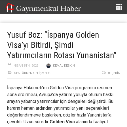
Yusuf Boz: “İspanya Golden
Visa’yı Bitirdi, Şimdi
Yatırımcıların Rotası Yunanistan”
NISAN 8TH, 2025
KEMAL KESKIN
SEKTÖRDEN GELIŞMELER
0 İÇERIK
İspanya Hükümeti’nin Golden Visa programını resmen
sona erdirmesi, Avrupa’da yatırım yoluyla oturum hakkı
arayan yabancı yatırımcılar için dengeleri değiştirdi. Bu
kararın hemen ardından yatırımcılar yeni seçenekleri
değerlendirmeye başlarken, gözler hızla Yunanistan’a
çevrildi. Uzun süredir
Golden Visa
alanında faaliyet