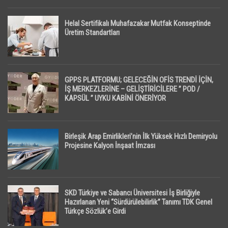
Helal Sertifikalı Muhafazakar Mutfak Konseptinde
Üretim Standartları
GPPS PLATFORMU; GELECEĞİN OFİS TRENDİ İÇİN,
İŞ MERKEZLERİNE – GELİŞTİRİCİLERE ” POD /
KAPSÜL ” UYKU KABİNİ ÖNERİYOR
Birleşik Arap Emirlikleri’nin İlk Yüksek Hızlı Demiryolu
Projesine Kalyon İnşaat İmzası
SKD Türkiye ve Sabancı Üniversitesi İş Birliğiyle
Hazırlanan Yeni “Sürdürülebilirlik” Tanımı TDK Genel
Türkçe Sözlük’e Girdi