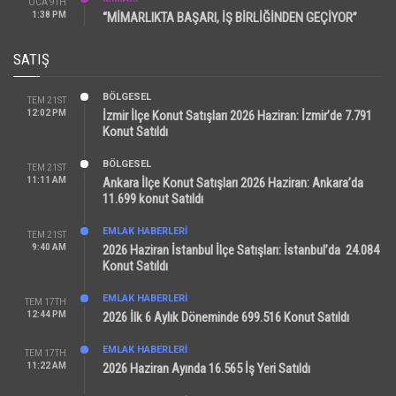
OCA 9TH
1:38 PM
“MİMARLIKTA BAŞARI, İŞ BİRLİĞİNDEN GEÇİYOR”
SATIŞ
BÖLGESEL
TEM 21ST
12:02 PM
İzmir İlçe Konut Satışları 2026 Haziran: İzmir’de 7.791
Konut Satıldı
BÖLGESEL
TEM 21ST
11:11 AM
Ankara İlçe Konut Satışları 2026 Haziran: Ankara’da
11.699 konut Satıldı
EMLAK HABERLERI
TEM 21ST
9:40 AM
2026 Haziran İstanbul İlçe Satışları: İstanbul’da 24.084
Konut Satıldı
EMLAK HABERLERI
TEM 17TH
12:44 PM
2026 İlk 6 Aylık Döneminde 699.516 Konut Satıldı
EMLAK HABERLERI
TEM 17TH
11:22 AM
2026 Haziran Ayında 16.565 İş Yeri Satıldı