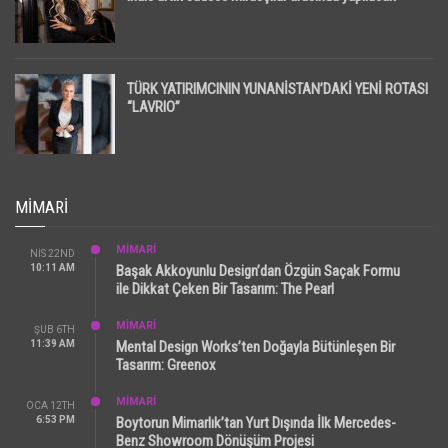
TÜRK YATIRIMCININ YUNANİSTAN’DAKİ YENİ ROTASI
“LAVRIO”
MIMARI
MİMARİ
NIS 22ND
10:11 AM
Başak Akkoyunlu Design’dan Özgün Saçak Formu
ile Dikkat Çeken Bir Tasarım: The Pearl
MİMARİ
ŞUB 6TH
11:39 AM
Mental Design Works’ten Doğayla Bütünleşen Bir
Tasarım: Greenox
MİMARİ
OCA 12TH
6:53 PM
Boytorun Mimarlık’tan Yurt Dışında İlk Mercedes-
Benz Showroom Dönüşüm Projesi