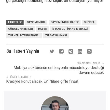
gerçekleştirilebileceği 502 kişilik bir oditoryum yer alıyor.
ETIKETLER
GAYRIMENKUL
GAYRIMENKUL HABER
GÜNCEL
GÜNCEL HABERLER
HABER
ISTANBUL FINANS MERKEZI
TURNER INTERNATIONAL
ZIRAAT BANKASI
Bu Haberi Yayınla
SIRADAKI HABER
Mobilya sektörünün enflasyonla mücadeleye desteği
devam edecek
ÖNCEKI HABER
Krediyle konut alacak EYT’lilere çifte fırsat