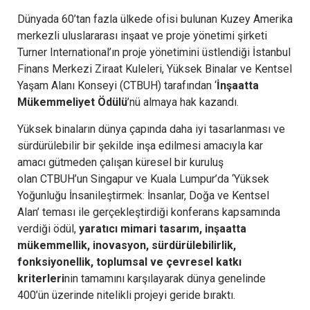
Dünyada 60’tan fazla ülkede ofisi bulunan Kuzey Amerika
merkezli uluslararası inşaat ve proje yönetimi şirketi
Turner International’ın proje yönetimini üstlendiği İstanbul
Finans Merkezi Ziraat Kuleleri, Yüksek Binalar ve Kentsel
Yaşam Alanı Konseyi (CTBUH) tarafından ‘
İnşaatta
Mükemmeliyet Ödülü
’nü almaya hak kazandı.
Yüksek binaların dünya çapında daha iyi tasarlanması ve
sürdürülebilir bir şekilde inşa edilmesi amacıyla kar
amacı gütmeden çalışan küresel bir kuruluş
olan CTBUH’un Singapur ve Kuala Lumpur’da ‘Yüksek
Yoğunluğu İnsanileştirmek: İnsanlar, Doğa ve Kentsel
Alan’ teması ile gerçekleştirdiği konferans kapsamında
verdiği ödül,
yaratıcı mimari tasarım, inşaatta
mükemmellik, inovasyon, sürdürülebilirlik,
fonksiyonellik, toplumsal ve çevresel katkı
kriterleri
nin tamamını karşılayarak dünya genelinde
400’ün üzerinde nitelikli projeyi geride bıraktı.