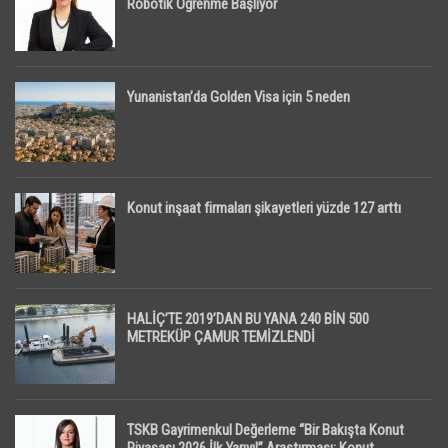
Robotik Öğrenme Başlıyor
Yunanistan’da Golden Visa için 5 neden
Konut inşaat firmaları şikayetleri yüzde 127 arttı
HALİÇ’TE 2019’DAN BU YANA 240 BİN 500
METREKÜP ÇAMUR TEMİZLENDİ
TSKB Gayrimenkul Değerleme “Bir Bakışta Konut
Piyasası 2026 İlk Yarıyıl” Araştırması: Konut