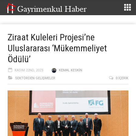
Ziraat Kuleleri Projesi’ne
Uluslararası ‘Mükemmeliyet
Ödülü’
KASIM 22ND, 2023
KEMAL KESKIN
SEKTÖRDEN GELIŞMELER
0 İÇERIK