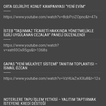
ORTA GELIRLIYE KONUT KAMPANYASI “YENI EVIM”
https://www.youtube.com/watch?v=8cbPciZOpnc&t=47s
İSTEB “TAŞINMAZ TICARETI HAKKINDA YÖNETMELIKLE
İLGILI UYGULANAN CEZALAR” PANELI DÜZENLENDI
https://www.youtube.com/watch?
v=xeh93OxR5gs&t=1368s
GAPAS “YENI MÜLKIYET SISTEMI” TANITIM TOPLANTISI –
İSMAIL ÖZCAN
https://www.youtube.com/watch?v=VzHUaZwXXu8&t=12s
NOTERLERE TAPU İŞLEM YETKISI – YALITIM TAPTIRMAK
İSTEYENE KREDI DESTEĞI