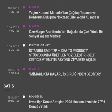
MİMARİ
NIS 16TH
1:29 PM
Yeşim Kozanlı Mimarlık’tan Çağdaş Tasarım ve
Konforun Buluşma Noktası: Elite World Kuşadası
MİMARİ
OCA 15TH
4:02 PM
Özer\Ürger Architects’ten Bağcılar’da Çok Yönlü Bir
Sosyal Yaşam Merkezi
KÜLTÜR-SANAT
OCA 14TH
3:37 PM
İSTANBULSMD “I2P – IDEA TO PRODUCT”
STÜDYOSUNDA ÜRETİLEN “ÖZ ELEŞTİRİ-SELF
CRITICISM” ENSTELASYONU ZİYARETE AÇILDI
MİMARİ
OCA 9TH
1:38 PM
“MİMARLIKTA BAŞARI, İŞ BİRLİĞİNDEN GEÇİYOR”
SATIŞ
BÖLGESEL
TEM 21ST
12:02 PM
İzmir İlçe Konut Satışları 2026 Haziran: İzmir’de 7.791
Konut Satıldı