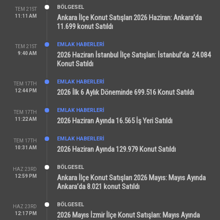
BÖLGESEL
TEM 21ST
11:11 AM
Ankara İlçe Konut Satışları 2026 Haziran: Ankara’da
11.699 konut Satıldı
EMLAK HABERLERI
TEM 21ST
9:40 AM
2026 Haziran İstanbul İlçe Satışları: İstanbul’da 24.084
Konut Satıldı
EMLAK HABERLERI
TEM 17TH
12:44 PM
2026 İlk 6 Aylık Döneminde 699.516 Konut Satıldı
EMLAK HABERLERI
TEM 17TH
11:22 AM
2026 Haziran Ayında 16.565 İş Yeri Satıldı
EMLAK HABERLERI
TEM 17TH
10:31 AM
2026 Haziran Ayında 129.979 Konut Satıldı
BÖLGESEL
HAZ 23RD
12:59 PM
Ankara İlçe Konut Satışları 2026 Mayıs: Mayıs Ayında
Ankara’da 8.021 konut Satıldı
BÖLGESEL
HAZ 23RD
12:17 PM
2026 Mayıs İzmir İlçe Konut Satışları: Mayıs Ayında