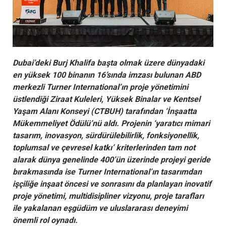
Dubai’deki Burj Khalifa başta olmak üzere dünyadaki
en yüksek 100 binanın 16’sında imzası bulunan
ABD
merkezli Turner International’ın proje yönetimini
üstlendiği Ziraat Kuleleri,
Yüksek Binalar ve Kentsel
Yaşam Alanı Konseyi (CTBUH) tarafından
‘
İnşaatta
Mükemmeliyet Ödülü’nü aldı. Projenin ‘y
aratıcı mimari
tasarım, inovasyon, sürdürülebilirlik, fonksiyonellik,
toplumsal ve çevresel katkı’ kriterlerinden tam not
alarak
dünya genelinde 400’ün üzerinde projeyi geride
bırakmasında ise Turner International’ın tasarımdan
işçiliğe inşaat öncesi ve sonrasını da planlayan inovatif
proje yönetimi, multidisipliner vizyonu, proje tarafları
ile yakalanan eşgüdüm ve uluslararası deneyimi
önemli rol oynadı.