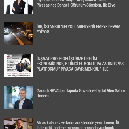
Piyasasında Dengeli Görünüm Sürerken, İlk El ve
İpotekli Satışlarda Sınırlı Toparlanma Dikkat Çekti
İBB, İSTANBUL’UN YOLLARINI YENİLEMEYE DEVAM
EDİYOR
İNŞAAT PROJE GELİŞTİRME ÜRETİM
EKONOMİSİNDE; BİRİNCİ EL KONUT PAZARINI GPPS
PLATFORMU ” PİYASA GAYRİMENKUL ” İLE
EKRANLARA TAŞIYACAK
Garanti BBVA’dan Tapuda Güvenli ve Dijital Alım Satım
Dönemi
Miras kalan ev ve tarım arazilerinde yeni dönem: İlk
ihale artık sadece mirasçılar arasında yapılacak