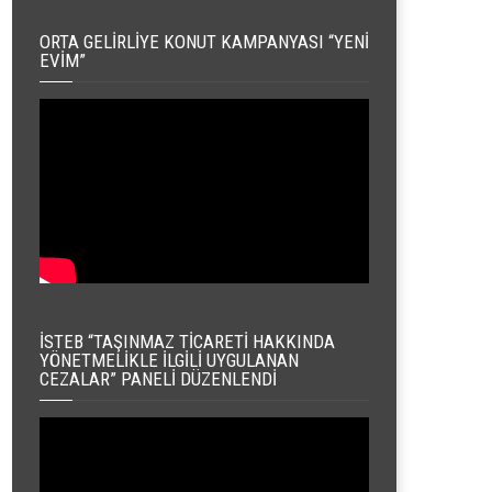
ORTA GELIRLIYE KONUT KAMPANYASI “YENI
EVIM”
İSTEB “TAŞINMAZ TICARETI HAKKINDA
YÖNETMELIKLE İLGILI UYGULANAN
CEZALAR” PANELI DÜZENLENDI