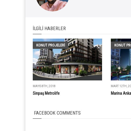
İLGILI HABERLER
KONUT PROJELERI
KONUT PR
MAYIS 8TH, 2018
MART 12TH, 2
Sinpaş Metrolife
Marina Anka
FACEBOOK COMMENTS