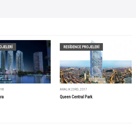
OJELERI
RESIDENCE PROJELERI
018
ARALIK 23RD, 2017
ra
Queen Central Park