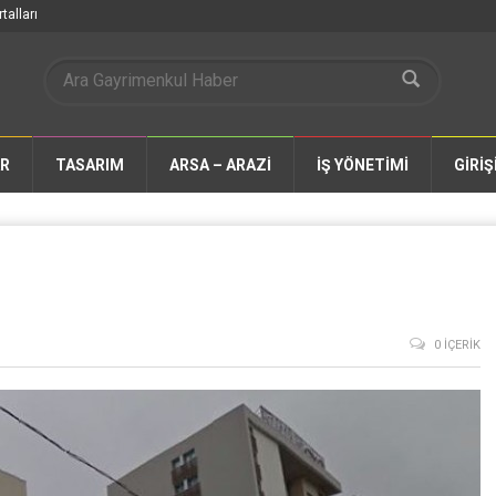
talları
AR
TASARIM
ARSA – ARAZİ
İŞ YÖNETİMİ
GİRİŞ
0 İÇERIK