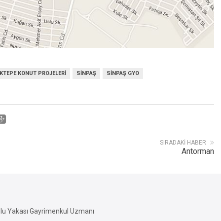
KTEPE KONUT PROJELERI
SINPAŞ
SINPAŞ GYO
SIRADAKI HABER
Antorman
lu Yakası Gayrimenkul Uzmanı