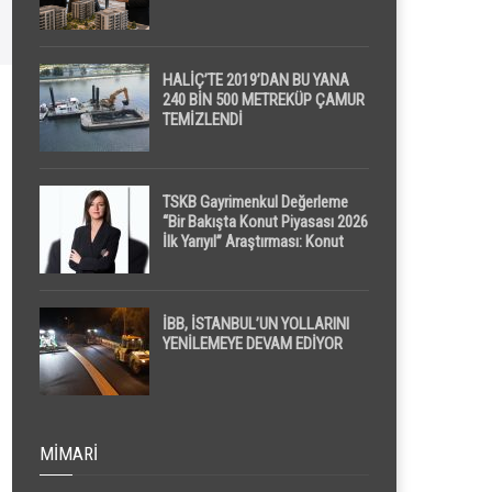
HALİÇ’TE 2019’DAN BU YANA
240 BİN 500 METREKÜP ÇAMUR
TEMİZLENDİ
TSKB Gayrimenkul Değerleme
“Bir Bakışta Konut Piyasası 2026
İlk Yarıyıl” Araştırması: Konut
Piyasasında Dengeli Görünüm
Sürerken, İlk El ve İpotekli
Satışlarda Sınırlı Toparlanma
Dikkat Çekti
İBB, İSTANBUL’UN YOLLARINI
YENİLEMEYE DEVAM EDİYOR
MIMARI