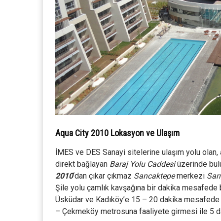
Aqua City 2010 Lokasyon ve Ulaşım
İMES ve DES Sanayi sitelerine ulaşım yolu olan,
direkt bağlayan
Baraj Yolu Caddesi
üzerinde bul
2010
‘dan çıkar çıkmaz
Sancaktepe
merkezi
Sarı
Şile yolu çamlık kavşağına bir dakika mesafede 
Üsküdar ve Kadıköy’e 15 – 20 dakika mesafede bu
– Çekmeköy metrosuna faaliyete girmesi ile 5 