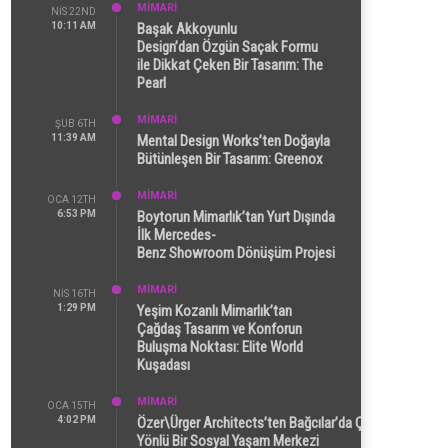
MİMARİ
NIS 22ND
10:11 AM
Başak Akkoyunlu
Design’dan Özgün Saçak Formu
ile Dikkat Çeken Bir Tasarım: The
Pearl
MİMARİ
ŞUB 6TH
11:39 AM
Mental Design Works’ten Doğayla
Bütünleşen Bir Tasarım: Greenox
MİMARİ
OCA 12TH
6:53 PM
Boytorun Mimarlık’tan Yurt Dışında
İlk Mercedes-
Benz Showroom Dönüşüm Projesi
MİMARİ
NIS 16TH
1:29 PM
Yeşim Kozanlı Mimarlık’tan
Çağdaş Tasarım ve Konforun
Buluşma Noktası: Elite World
Kuşadası
MİMARİ
OCA 15TH
4:02 PM
Özer\Ürger Architects’ten Bağcılar’da Çok
Yönlü Bir Sosyal Yaşam Merkezi