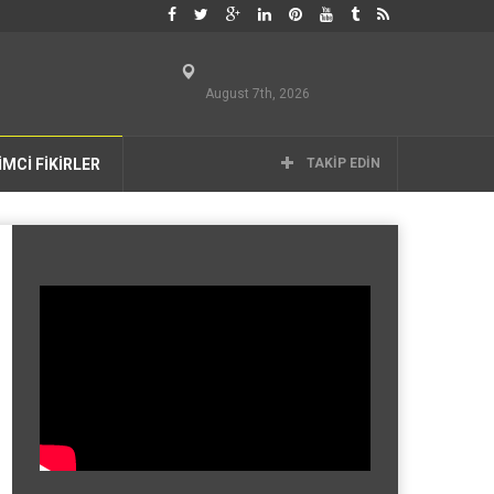
August 7th, 2026
İMCİ FİKİRLER
TAKIP EDIN