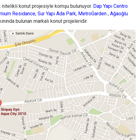
nitelikli konut projesiyle komşu bulunuyor.
Dap Yapı Centro
emium Residanc
e, S
ur Yapı Ada Park
,
MetroGarden
,
Ağaoğlu
nında bulunan markalı konut projeleridir.