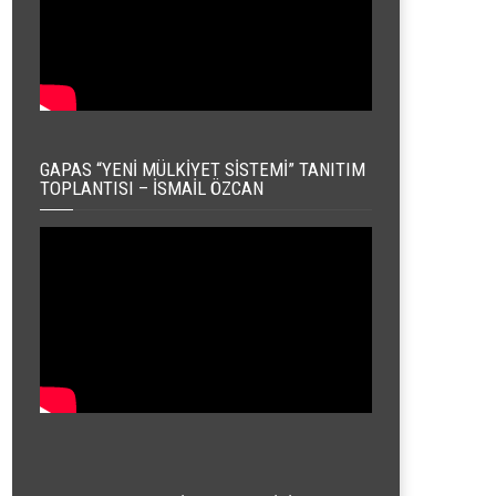
GAPAS “YENI MÜLKIYET SISTEMI” TANITIM
TOPLANTISI – İSMAIL ÖZCAN