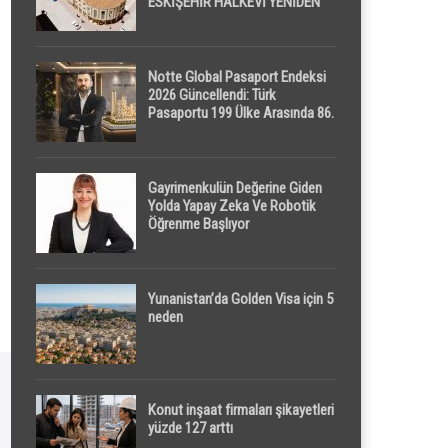
ESKİŞEHİR HALKEVİ YENİDEN
HAYAT BULUYOR
Notte Global Pasaport Endeksi
2026 Güncellendi: Türk
Pasaportu 199 Ülke Arasında 86.
Sırada
Gayrimenkulün Değerine Giden
Yolda Yapay Zeka Ve Robotik
Öğrenme Başlıyor
Yunanistan’da Golden Visa için 5
neden
Konut inşaat firmaları şikayetleri
yüzde 127 arttı