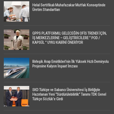
Helal Sertifikalı Muhafazakar Mutfak Konseptinde
Üretim Standartları
GPPS PLATFORMU; GELECEĞİN OFİS TRENDİ İÇİN,
İŞ MERKEZLERİNE – GELİŞTİRİCİLERE ” POD /
KAPSÜL ” UYKU KABİNİ ÖNERİYOR
Birleşik Arap Emirlikleri’nin İlk Yüksek Hızlı Demiryolu
Projesine Kalyon İnşaat İmzası
SKD Türkiye ve Sabancı Üniversitesi İş Birliğiyle
Hazırlanan Yeni “Sürdürülebilirlik” Tanımı TDK Genel
Türkçe Sözlük’e Girdi