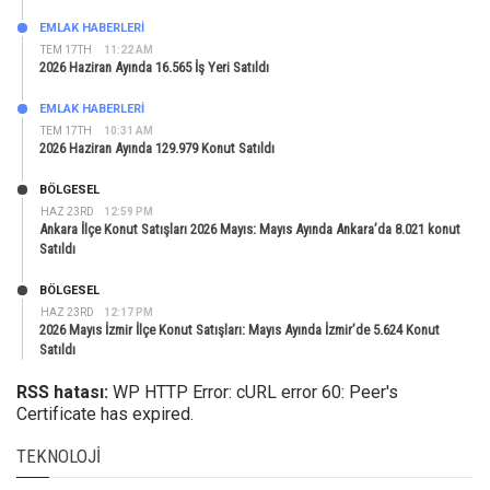
EMLAK HABERLERI
TEM 17TH
11:22 AM
2026 Haziran Ayında 16.565 İş Yeri Satıldı
EMLAK HABERLERI
TEM 17TH
10:31 AM
2026 Haziran Ayında 129.979 Konut Satıldı
BÖLGESEL
HAZ 23RD
12:59 PM
Ankara İlçe Konut Satışları 2026 Mayıs: Mayıs Ayında Ankara’da 8.021 konut
Satıldı
BÖLGESEL
HAZ 23RD
12:17 PM
2026 Mayıs İzmir İlçe Konut Satışları: Mayıs Ayında İzmir’de 5.624 Konut
Satıldı
RSS hatası:
WP HTTP Error: cURL error 60: Peer's
Certificate has expired.
TEKNOLOJI