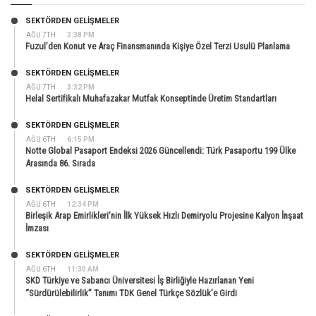
SEKTÖRDEN GELIŞMELER
AĞU 7TH
3:38 PM
Fuzul’den Konut ve Araç Finansmanında Kişiye Özel Terzi Usulü Planlama
SEKTÖRDEN GELIŞMELER
AĞU 7TH
3:32 PM
Helal Sertifikalı Muhafazakar Mutfak Konseptinde Üretim Standartları
SEKTÖRDEN GELIŞMELER
AĞU 6TH
6:15 PM
Notte Global Pasaport Endeksi 2026 Güncellendi: Türk Pasaportu 199 Ülke
Arasında 86. Sırada
SEKTÖRDEN GELIŞMELER
AĞU 6TH
12:34 PM
Birleşik Arap Emirlikleri’nin İlk Yüksek Hızlı Demiryolu Projesine Kalyon İnşaat
İmzası
SEKTÖRDEN GELIŞMELER
AĞU 6TH
11:30 AM
SKD Türkiye ve Sabancı Üniversitesi İş Birliğiyle Hazırlanan Yeni
“Sürdürülebilirlik” Tanımı TDK Genel Türkçe Sözlük’e Girdi