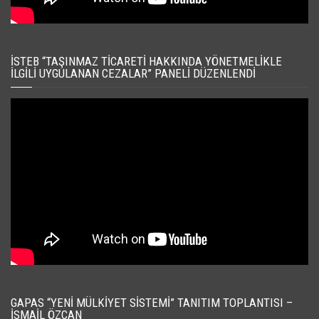
İSTEB “TAŞINMAZ TICARETI HAKKINDA YÖNETMELIKLE
İLGILI UYGULANAN CEZALAR” PANELI DÜZENLENDI
GAPAS “YENI MÜLKIYET SISTEMI” TANITIM TOPLANTISI –
İSMAIL ÖZCAN