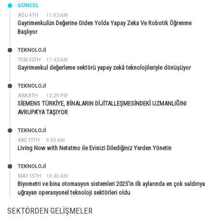
GÜNCEL
AĞU 4TH
11:02 AM
Gayrimenkulün Değerine Giden Yolda Yapay Zeka Ve Robotik Öğrenme
Başlıyor
TEKNOLOJİ
TEM 30TH
11:42 AM
Gayrimenkul değerleme sektörü yapay zekâ teknolojileriyle dönüşüyor
TEKNOLOJİ
ARA 8TH
12:29 PM
SİEMENS TÜRKİYE, BİNALARIN DİJİTALLEŞMESİNDEKİ UZMANLIĞINI
AVRUPA’YA TAŞIYOR
TEKNOLOJİ
KAS 19TH
9:50 AM
Living Now with Netatmo ile Evinizi Dilediğiniz Yerden Yönetin
TEKNOLOJİ
MAY 15TH
10:40 AM
Biyometri ve bina otomasyon sistemleri 2025’in ilk aylarında en çok saldırıya
uğrayan operasyonel teknoloji sektörleri oldu
SEKTÖRDEN GELIŞMELER