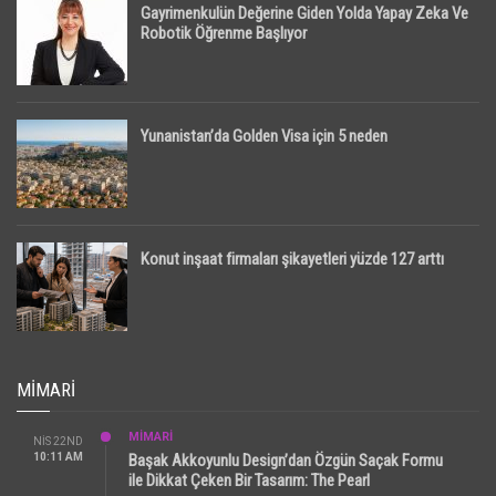
Gayrimenkulün Değerine Giden Yolda Yapay Zeka Ve
Robotik Öğrenme Başlıyor
Yunanistan’da Golden Visa için 5 neden
Konut inşaat firmaları şikayetleri yüzde 127 arttı
MIMARI
MİMARİ
NIS 22ND
10:11 AM
Başak Akkoyunlu Design’dan Özgün Saçak Formu
ile Dikkat Çeken Bir Tasarım: The Pearl