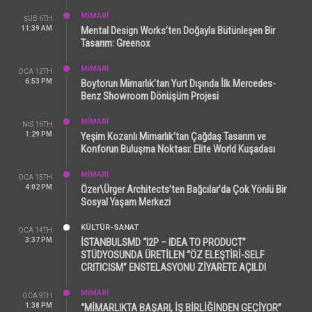
MİMARİ
ŞUB 6TH
11:39 AM
Mental Design Works’ten Doğayla Bütünleşen Bir
Tasarım: Greenox
MİMARİ
OCA 12TH
6:53 PM
Boytorun Mimarlık’tan Yurt Dışında İlk Mercedes-
Benz Showroom Dönüşüm Projesi
MİMARİ
NIS 16TH
1:29 PM
Yeşim Kozanlı Mimarlık’tan Çağdaş Tasarım ve
Konforun Buluşma Noktası: Elite World Kuşadası
MİMARİ
OCA 15TH
4:02 PM
Özer\Ürger Architects’ten Bağcılar’da Çok Yönlü Bir
Sosyal Yaşam Merkezi
KÜLTÜR-SANAT
OCA 14TH
3:37 PM
İSTANBULSMD “I2P – IDEA TO PRODUCT”
STÜDYOSUNDA ÜRETİLEN “ÖZ ELEŞTİRİ-SELF
CRITICISM” ENSTELASYONU ZİYARETE AÇILDI
MİMARİ
OCA 9TH
1:38 PM
“MİMARLIKTA BAŞARI, İŞ BİRLİĞİNDEN GEÇİYOR”