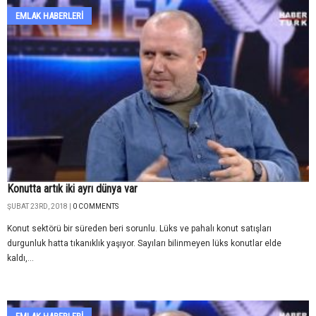
EMLAK HABERLERI
Konutta artık iki ayrı dünya var
ŞUBAT 23RD, 2018 |
0 COMMENTS
Konut sektörü bir süreden beri sorunlu. Lüks ve pahalı konut satışları
durgunluk hatta tıkanıklık yaşıyor. Sayıları bilinmeyen lüks konutlar elde
kaldı,...