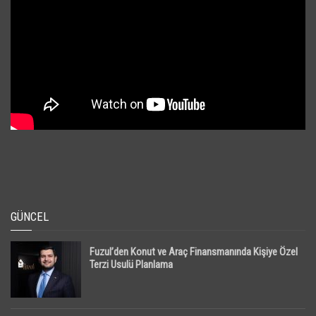
GÜNCEL
Fuzul’den Konut ve Araç Finansmanında Kişiye Özel
Terzi Usulü Planlama