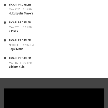
TİCARİ PROJELER
MAY 31ST
3:10 PM
Hukukçular Towers
TİCARİ PROJELER
MAY 25TH
5:51 PM
K Plaza
TİCARİ PROJELER
NIS 8TH
12:34 PM
Royal Marin
TİCARİ PROJELER
MAR 16TH
3:30 PM
Yıldırım Kule