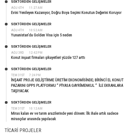
SEKTÖRDEN GELIŞMELER
AĞU 6TH
11:27 AM
Evini Yenileyen Kazanıyor, Doğru Boya Seçimi Konutun Değerini Koruyor
SEKTÖRDEN GELIŞMELER
AĞU 4TH
10:52 AM
Yunanistan’da Golden Visa için 5 neden
SEKTÖRDEN GELIŞMELER
AĞU 3RD
12:42 PM
Konut inşaat firmaları şikayetleri yüzde 127 arttı
SEKTÖRDEN GELIŞMELER
TEM 31ST
7:24 PM
İNŞAAT PROJE GELİŞTİRME ÜRETİM EKONOMİSİNDE; BİRİNCİ EL KONUT
PAZARINI GPPS PLATFORMU ” PİYASA GAYRİMENKUL ” İLE EKRANLARA
TAŞIYACAK
SEKTÖRDEN GELIŞMELER
TEM 31ST
10:12 AM
Miras kalan ev ve tarım arazilerinde yeni dönem: İlk ihale artık sadece
mirasçılar arasında yapılacak
TICARI PROJELER