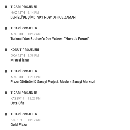
TİCARİ PROJELER
HAZ 12TH
5:14 PM
DENİZLİ’DE ŞİMDİ SKY NOW OFFICE ZAMANI
TİCARİ PROJELER
ARA 10TH
10:52 AM
Turkmall’dan Bodrum’a Dev Yatırım: “Novada Forum”
KONUT PROJELERI
OCA 12TH
1:39 PM
Mistral İzmir
TİCARİ PROJELER
ARA 10TH
12:14 PM
Plaza Görünümlü Sanayi Projesi: Modern Sanayi Merkezi
TİCARİ PROJELER
KAS 29TH
12:23 PM
Usta Ofis
TİCARİ PROJELER
KAS 6TH
10:12 AM
Gold Plaza