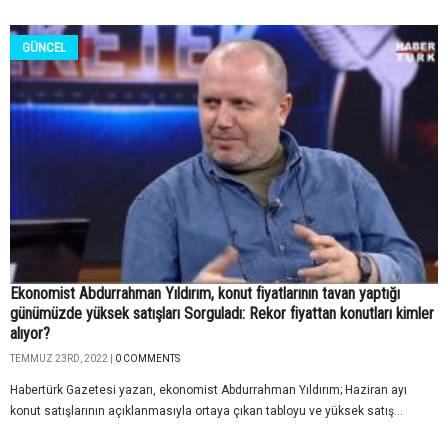
GÜNCEL
Ekonomist Abdurrahman Yıldırım, konut fiyatlarının tavan yaptığı
günümüzde yüksek satışları Sorguladı: Rekor fiyattan konutları kimler
alıyor?
TEMMUZ 23RD, 2022 |
0 COMMENTS
Habertürk Gazetesi yazarı, ekonomist Abdurrahman Yıldırım; Haziran ayı
konut satışlarının açıklanmasıyla ortaya çıkan tabloyu ve yüksek satış...