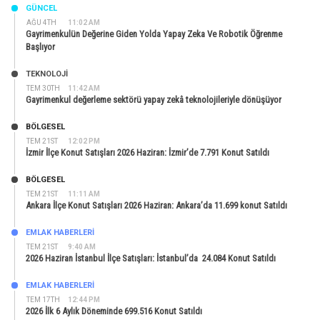
GÜNCEL
AĞU 4TH
11:02 AM
Gayrimenkulün Değerine Giden Yolda Yapay Zeka Ve Robotik Öğrenme
Başlıyor
TEKNOLOJİ
TEM 30TH
11:42 AM
Gayrimenkul değerleme sektörü yapay zekâ teknolojileriyle dönüşüyor
BÖLGESEL
TEM 21ST
12:02 PM
İzmir İlçe Konut Satışları 2026 Haziran: İzmir’de 7.791 Konut Satıldı
BÖLGESEL
TEM 21ST
11:11 AM
Ankara İlçe Konut Satışları 2026 Haziran: Ankara’da 11.699 konut Satıldı
EMLAK HABERLERI
TEM 21ST
9:40 AM
2026 Haziran İstanbul İlçe Satışları: İstanbul’da 24.084 Konut Satıldı
EMLAK HABERLERI
TEM 17TH
12:44 PM
2026 İlk 6 Aylık Döneminde 699.516 Konut Satıldı