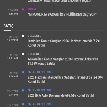
CRITICISM” ENSTELASYONU ZİYARETE AÇILDI
MİMARİ
OCA 9TH
1:38 PM
“MİMARLIKTA BAŞARI, İŞ BİRLİĞİNDEN GEÇİYOR”
SATIŞ
BÖLGESEL
TEM 21ST
12:02 PM
İzmir İlçe Konut Satışları 2026 Haziran: İzmir’de 7.791
Konut Satıldı
BÖLGESEL
TEM 21ST
11:11 AM
Ankara İlçe Konut Satışları 2026 Haziran: Ankara’da
11.699 konut Satıldı
EMLAK HABERLERI
TEM 21ST
9:40 AM
2026 Haziran İstanbul İlçe Satışları: İstanbul’da 24.084
Konut Satıldı
EMLAK HABERLERI
TEM 17TH
12:44 PM
2026 İlk 6 Aylık Döneminde 699.516 Konut Satıldı
EMLAK HABERLERI
TEM 17TH