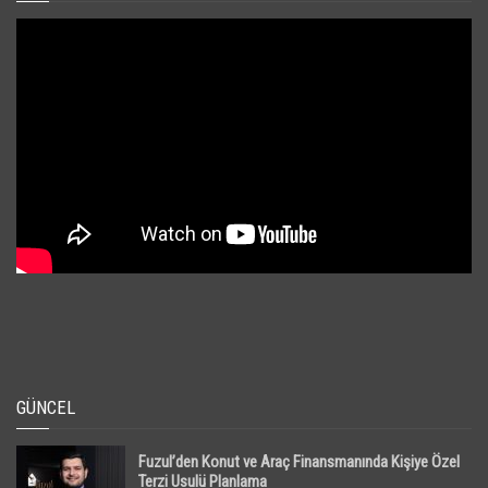
GÜNCEL
Fuzul’den Konut ve Araç Finansmanında Kişiye Özel
Terzi Usulü Planlama