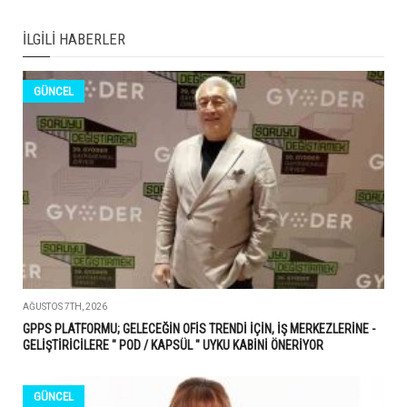
İLGILI HABERLER
GÜNCEL
AĞUSTOS 7TH, 2026
GPPS PLATFORMU; GELECEĞİN OFİS TRENDİ İÇİN, İŞ MERKEZLERİNE -
GELİŞTİRİCİLERE " POD / KAPSÜL " UYKU KABİNİ ÖNERİYOR
GÜNCEL