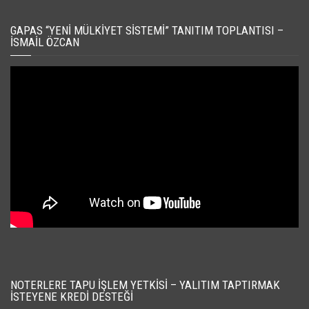
GAPAS “YENI MÜLKIYET SISTEMI” TANITIM TOPLANTISI –
İSMAIL ÖZCAN
NOTERLERE TAPU İŞLEM YETKISI – YALITIM TAPTIRMAK
İSTEYENE KREDI DESTEĞI