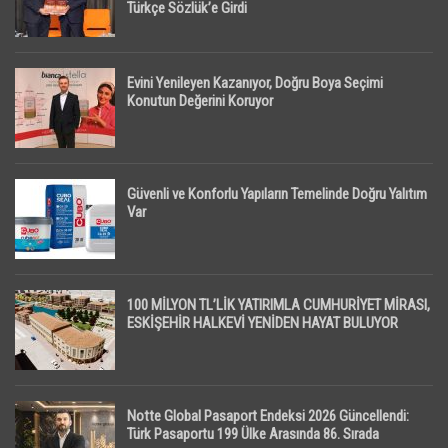
Türkçe Sözlük’e Girdi
Evini Yenileyen Kazanıyor, Doğru Boya Seçimi
Konutun Değerini Koruyor
Güvenli ve Konforlu Yapıların Temelinde Doğru Yalıtım
Var
100 MİLYON TL’LİK YATIRIMLA CUMHURİYET MİRASI,
ESKİŞEHİR HALKEVİ YENİDEN HAYAT BULUYOR
Notte Global Pasaport Endeksi 2026 Güncellendi:
Türk Pasaportu 199 Ülke Arasında 86. Sırada