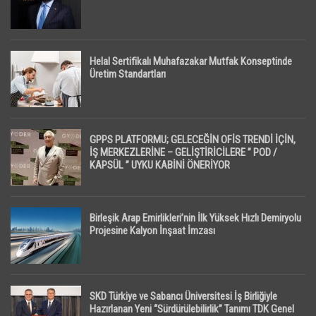
Helal Sertifikalı Muhafazakar Mutfak Konseptinde
Üretim Standartları
GPPS PLATFORMU; GELECEĞİN OFİS TRENDİ İÇİN,
İŞ MERKEZLERİNE – GELİŞTİRİCİLERE ” POD /
KAPSÜL ” UYKU KABİNİ ÖNERİYOR
Birleşik Arap Emirlikleri’nin İlk Yüksek Hızlı Demiryolu
Projesine Kalyon İnşaat İmzası
SKD Türkiye ve Sabancı Üniversitesi İş Birliğiyle
Hazırlanan Yeni “Sürdürülebilirlik” Tanımı TDK Genel