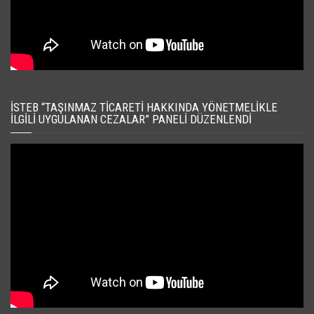
İSTEB “TAŞINMAZ TICARETI HAKKINDA YÖNETMELIKLE
İLGILI UYGULANAN CEZALAR” PANELI DÜZENLENDI