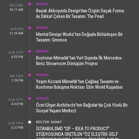
MİMARİ
NIS 22ND
10:11 AM
Başak Akkoyunlu Design’dan Özgün Saçak Formu
ile Dikkat Çeken Bir Tasarım: The Pearl
MİMARİ
ŞUB 6TH
11:39 AM
Mental Design Works’ten Doğayla Bütünleşen Bir
Tasarım: Greenox
MİMARİ
OCA 12TH
6:53 PM
Boytorun Mimarlık’tan Yurt Dışında İlk Mercedes-
Benz Showroom Dönüşüm Projesi
MİMARİ
NIS 16TH
1:29 PM
Yeşim Kozanlı Mimarlık’tan Çağdaş Tasarım ve
Konforun Buluşma Noktası: Elite World Kuşadası
MİMARİ
OCA 15TH
4:02 PM
Özer\Ürger Architects’ten Bağcılar’da Çok Yönlü Bir
Sosyal Yaşam Merkezi
KÜLTÜR-SANAT
OCA 14TH
3:37 PM
İSTANBULSMD “I2P – IDEA TO PRODUCT”
STÜDYOSUNDA ÜRETİLEN “ÖZ ELEŞTİRİ-SELF