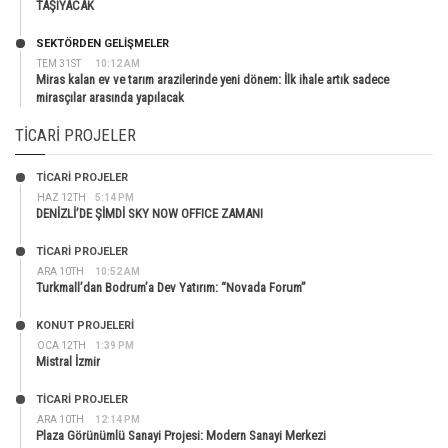
TAŞIYACAK
SEKTÖRDEN GELIŞMELER
TEM 31ST
10:12 AM
Miras kalan ev ve tarım arazilerinde yeni dönem: İlk ihale artık sadece
mirasçılar arasında yapılacak
TICARI PROJELER
TİCARİ PROJELER
HAZ 12TH
5:14 PM
DENİZLİ’DE ŞİMDİ SKY NOW OFFICE ZAMANI
TİCARİ PROJELER
ARA 10TH
10:52 AM
Turkmall’dan Bodrum’a Dev Yatırım: “Novada Forum”
KONUT PROJELERI
OCA 12TH
1:39 PM
Mistral İzmir
TİCARİ PROJELER
ARA 10TH
12:14 PM
Plaza Görünümlü Sanayi Projesi: Modern Sanayi Merkezi