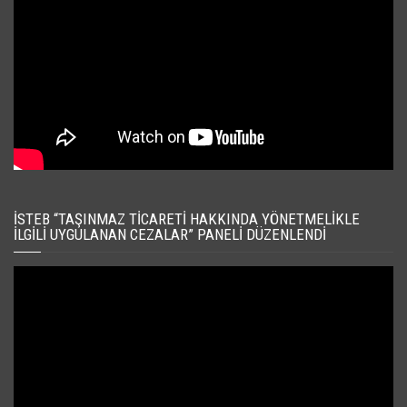
İSTEB “TAŞINMAZ TICARETI HAKKINDA YÖNETMELIKLE
İLGILI UYGULANAN CEZALAR” PANELI DÜZENLENDI