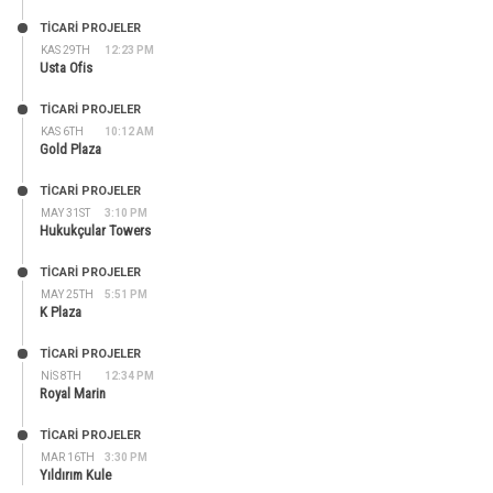
TİCARİ PROJELER
KAS 29TH
12:23 PM
Usta Ofis
TİCARİ PROJELER
KAS 6TH
10:12 AM
Gold Plaza
TİCARİ PROJELER
MAY 31ST
3:10 PM
Hukukçular Towers
TİCARİ PROJELER
MAY 25TH
5:51 PM
K Plaza
TİCARİ PROJELER
NIS 8TH
12:34 PM
Royal Marin
TİCARİ PROJELER
MAR 16TH
3:30 PM
Yıldırım Kule