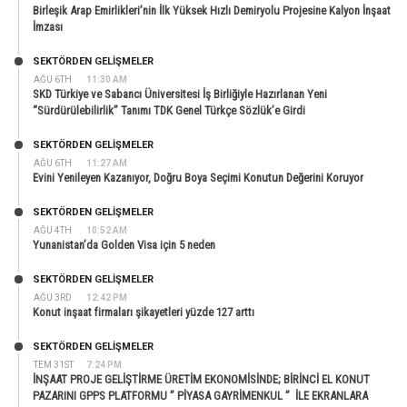
Birleşik Arap Emirlikleri’nin İlk Yüksek Hızlı Demiryolu Projesine Kalyon İnşaat
İmzası
SEKTÖRDEN GELIŞMELER
AĞU 6TH
11:30 AM
SKD Türkiye ve Sabancı Üniversitesi İş Birliğiyle Hazırlanan Yeni
“Sürdürülebilirlik” Tanımı TDK Genel Türkçe Sözlük’e Girdi
SEKTÖRDEN GELIŞMELER
AĞU 6TH
11:27 AM
Evini Yenileyen Kazanıyor, Doğru Boya Seçimi Konutun Değerini Koruyor
SEKTÖRDEN GELIŞMELER
AĞU 4TH
10:52 AM
Yunanistan’da Golden Visa için 5 neden
SEKTÖRDEN GELIŞMELER
AĞU 3RD
12:42 PM
Konut inşaat firmaları şikayetleri yüzde 127 arttı
SEKTÖRDEN GELIŞMELER
TEM 31ST
7:24 PM
İNŞAAT PROJE GELİŞTİRME ÜRETİM EKONOMİSİNDE; BİRİNCİ EL KONUT
PAZARINI GPPS PLATFORMU ” PİYASA GAYRİMENKUL ” İLE EKRANLARA