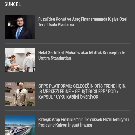
GÜNCEL
Fuzul’den Konut ve Araç Finansmanında Kişiye Özel
Terzi Usulü Planlama
Helal Sertifikalı Muhafazakar Mutfak Konseptinde
Üretim Standartları
GPPS PLATFORMU; GELECEĞİN OFİS TRENDİ İÇİN,
İŞ MERKEZLERİNE – GELİŞTİRİCİLERE ” POD /
KAPSÜL ” UYKU KABİNİ ÖNERİYOR
Birleşik Arap Emirlikleri’nin İlk Yüksek Hızlı Demiryolu
Projesine Kalyon İnşaat İmzası