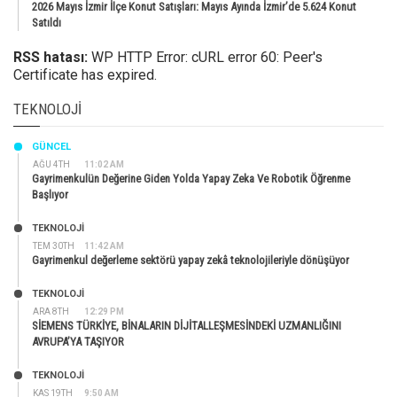
2026 Mayıs İzmir İlçe Konut Satışları: Mayıs Ayında İzmir’de 5.624 Konut
Satıldı
RSS hatası:
WP HTTP Error: cURL error 60: Peer's
Certificate has expired.
TEKNOLOJI
GÜNCEL
AĞU 4TH
11:02 AM
Gayrimenkulün Değerine Giden Yolda Yapay Zeka Ve Robotik Öğrenme
Başlıyor
TEKNOLOJİ
TEM 30TH
11:42 AM
Gayrimenkul değerleme sektörü yapay zekâ teknolojileriyle dönüşüyor
TEKNOLOJİ
ARA 8TH
12:29 PM
SİEMENS TÜRKİYE, BİNALARIN DİJİTALLEŞMESİNDEKİ UZMANLIĞINI
AVRUPA’YA TAŞIYOR
TEKNOLOJİ
KAS 19TH
9:50 AM