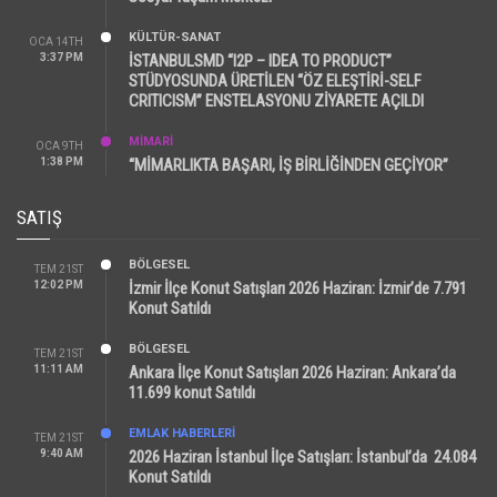
KÜLTÜR-SANAT
OCA 14TH
3:37 PM
İSTANBULSMD “I2P – IDEA TO PRODUCT”
STÜDYOSUNDA ÜRETİLEN “ÖZ ELEŞTİRİ-SELF
CRITICISM” ENSTELASYONU ZİYARETE AÇILDI
MİMARİ
OCA 9TH
1:38 PM
“MİMARLIKTA BAŞARI, İŞ BİRLİĞİNDEN GEÇİYOR”
SATIŞ
BÖLGESEL
TEM 21ST
12:02 PM
İzmir İlçe Konut Satışları 2026 Haziran: İzmir’de 7.791
Konut Satıldı
BÖLGESEL
TEM 21ST
11:11 AM
Ankara İlçe Konut Satışları 2026 Haziran: Ankara’da
11.699 konut Satıldı
EMLAK HABERLERI
TEM 21ST
9:40 AM
2026 Haziran İstanbul İlçe Satışları: İstanbul’da 24.084
Konut Satıldı