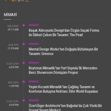
MIMARI
MİMARİ
NIS 22ND
10:11 AM
Başak Akkoyunlu Design’dan Özgün Saçak Formu
ile Dikkat Çeken Bir Tasarım: The Pearl
MİMARİ
ŞUB 6TH
11:39 AM
Mental Design Works’ten Doğayla Bütünleşen Bir
Tasarım: Greenox
MİMARİ
OCA 12TH
6:53 PM
Boytorun Mimarlık’tan Yurt Dışında İlk Mercedes-
Benz Showroom Dönüşüm Projesi
MİMARİ
NIS 16TH
1:29 PM
Yeşim Kozanlı Mimarlık’tan Çağdaş Tasarım ve
Konforun Buluşma Noktası: Elite World Kuşadası
MİMARİ
OCA 15TH
4:02 PM
Özer\Ürger Architects’ten Bağcılar’da Çok Yönlü Bir
Sosyal Yaşam Merkezi