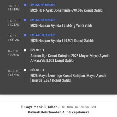
EMLAK HABERLERI
TEM 17TH
12:44 PM
2026 İlk 6 Aylık Döneminde 699.516 Konut Satıldı
EMLAK HABERLERI
TEM 17TH
11:22 AM
2026 Haziran Ayında 16.565 İş Yeri Satıldı
EMLAK HABERLERI
TEM 17TH
10:31 AM
2026 Haziran Ayında 129.979 Konut Satıldı
BÖLGESEL
HAZ 23RD
12:59 PM
Ankara İlçe Konut Satışları 2026 Mayıs: Mayıs Ayında
Ankara’da 8.021 konut Satıldı
BÖLGESEL
HAZ 23RD
12:17 PM
2026 Mayıs İzmir İlçe Konut Satışları: Mayıs Ayında
İzmir’de 5.624 Konut Satıldı
©
Gayrimenkul Haber
2016. Tüm Hakları Saklıdır.
Kaynak Belirtmeden Alıntı Yapılamaz