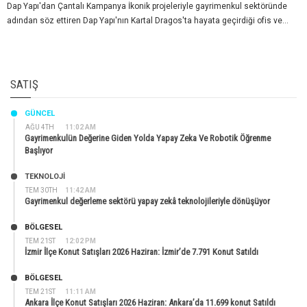
Dap Yapı'dan Çantalı Kampanya İkonik projeleriyle gayrimenkul sektöründe
adından söz ettiren Dap Yapı'nın Kartal Dragos'ta hayata geçirdiği ofis ve...
SATIŞ
GÜNCEL
AĞU 4TH
11:02 AM
Gayrimenkulün Değerine Giden Yolda Yapay Zeka Ve Robotik Öğrenme
Başlıyor
TEKNOLOJİ
TEM 30TH
11:42 AM
Gayrimenkul değerleme sektörü yapay zekâ teknolojileriyle dönüşüyor
BÖLGESEL
TEM 21ST
12:02 PM
İzmir İlçe Konut Satışları 2026 Haziran: İzmir’de 7.791 Konut Satıldı
BÖLGESEL
TEM 21ST
11:11 AM
Ankara İlçe Konut Satışları 2026 Haziran: Ankara’da 11.699 konut Satıldı