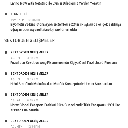
Living Now with Netatmo ile Evinizi Dilediğiniz Yerden Yönetin
TEKNOLOJİ
MAY 15TH
10:40 AM
Biyometri ve bina otomasyon sistemleri 2025’in ilk aylarında en çok saldırıya
uğrayan operasyonel teknoloji sektörleri oldu
SEKTÖRDEN GELIŞMELER
SEKTÖRDEN GELIŞMELER
AĞU 7TH
3:38 PM
Fuzul’den Konut ve Araç Finansmanında Kişiye Özel Terzi Usulü Planlama
SEKTÖRDEN GELIŞMELER
AĞU 7TH
3:32 PM
Helal Sertifikalı Muhafazakar Mutfak Konseptinde Üretim Standartları
SEKTÖRDEN GELIŞMELER
AĞU 6TH
6:15 PM
Notte Global Pasaport Endeksi 2026 Güncellendi: Türk Pasaportu 199 Ülke
Arasında 86. Sırada
SEKTÖRDEN GELIŞMELER
AĞU 6TH
12:34 PM