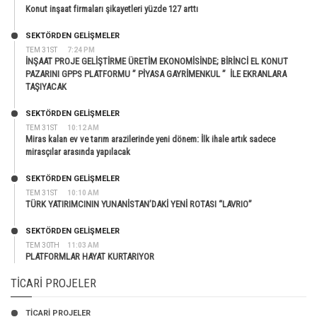
Konut inşaat firmaları şikayetleri yüzde 127 arttı
SEKTÖRDEN GELIŞMELER
TEM 31ST
7:24 PM
İNŞAAT PROJE GELİŞTİRME ÜRETİM EKONOMİSİNDE; BİRİNCİ EL KONUT
PAZARINI GPPS PLATFORMU ” PİYASA GAYRİMENKUL ” İLE EKRANLARA
TAŞIYACAK
SEKTÖRDEN GELIŞMELER
TEM 31ST
10:12 AM
Miras kalan ev ve tarım arazilerinde yeni dönem: İlk ihale artık sadece
mirasçılar arasında yapılacak
SEKTÖRDEN GELIŞMELER
TEM 31ST
10:10 AM
TÜRK YATIRIMCININ YUNANİSTAN’DAKİ YENİ ROTASI “LAVRIO”
SEKTÖRDEN GELIŞMELER
TEM 30TH
11:03 AM
PLATFORMLAR HAYAT KURTARIYOR
TICARI PROJELER
TİCARİ PROJELER