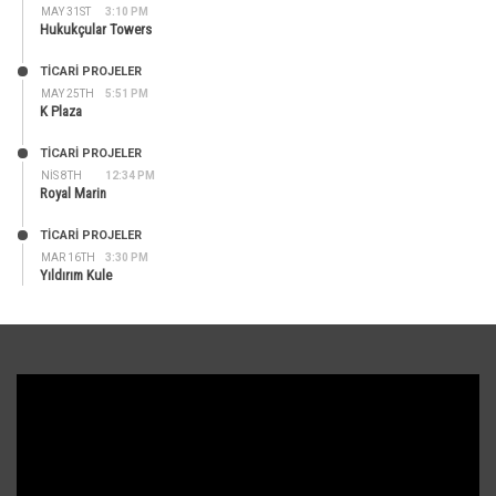
MAY 31ST
3:10 PM
Hukukçular Towers
TİCARİ PROJELER
MAY 25TH
5:51 PM
K Plaza
TİCARİ PROJELER
NIS 8TH
12:34 PM
Royal Marin
TİCARİ PROJELER
MAR 16TH
3:30 PM
Yıldırım Kule