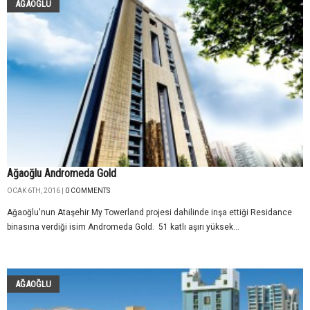
AĞAOĞLU
Ağaoğlu Andromeda Gold
OCAK 6TH, 2016 |
0 COMMENTS
Ağaoğlu'nun Ataşehir My Towerland projesi dahilinde inşa ettiği Residance
binasına verdiği isim Andromeda Gold. 51 katlı aşırı yüksek...
AĞAOĞLU