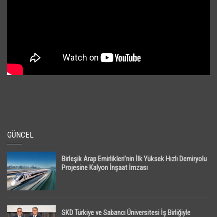
GÜNCEL
Birleşik Arap Emirlikleri’nin İlk Yüksek Hızlı Demiryolu
Projesine Kalyon İnşaat İmzası
SKD Türkiye ve Sabancı Üniversitesi İş Birliğiyle