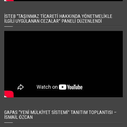
İSTEB “TAŞINMAZ TICARETI HAKKINDA YÖNETMELIKLE
İLGILI UYGULANAN CEZALAR” PANELI DÜZENLENDI
GAPAS “YENI MÜLKIYET SISTEMI” TANITIM TOPLANTISI –
İSMAIL ÖZCAN