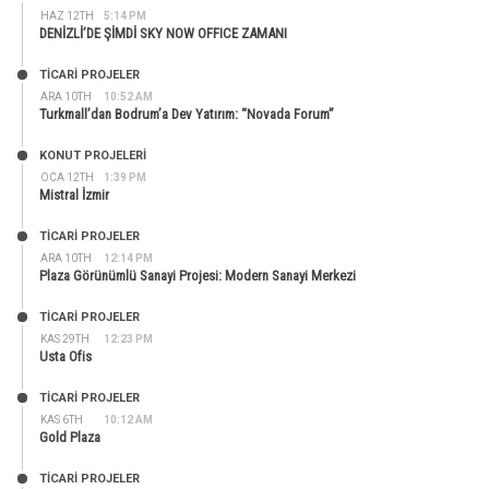
HAZ 12TH
5:14 PM
DENİZLİ’DE ŞİMDİ SKY NOW OFFICE ZAMANI
TİCARİ PROJELER
ARA 10TH
10:52 AM
Turkmall’dan Bodrum’a Dev Yatırım: “Novada Forum”
KONUT PROJELERI
OCA 12TH
1:39 PM
Mistral İzmir
TİCARİ PROJELER
ARA 10TH
12:14 PM
Plaza Görünümlü Sanayi Projesi: Modern Sanayi Merkezi
TİCARİ PROJELER
KAS 29TH
12:23 PM
Usta Ofis
TİCARİ PROJELER
KAS 6TH
10:12 AM
Gold Plaza
TİCARİ PROJELER