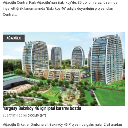
Ağaoğlu Central Park Ağaoğlu'nun Bakırköy'de, 35 dönüm arazi üzerinde
inşa, ettiği ilk lansmanında 'Bakırköy 46' adıyla duyurduğu projesi olan
Central...
AĞAOĞLU
Yargıtay Bakırköy 46 için iptal kararını bozdu
ŞUBAT 5TH, 2016 |
0 COMMENTS
Ağaoğlu Şirketler Grubuna ait Bakırköy 46 Projesinde çalışmalar 2 yıl aradan