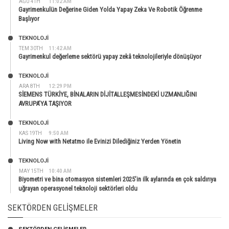
AĞU 4TH
11:02 AM
Gayrimenkulün Değerine Giden Yolda Yapay Zeka Ve Robotik Öğrenme
Başlıyor
TEKNOLOJİ
TEM 30TH
11:42 AM
Gayrimenkul değerleme sektörü yapay zekâ teknolojileriyle dönüşüyor
TEKNOLOJİ
ARA 8TH
12:29 PM
SİEMENS TÜRKİYE, BİNALARIN DİJİTALLEŞMESİNDEKİ UZMANLIĞINI
AVRUPA’YA TAŞIYOR
TEKNOLOJİ
KAS 19TH
9:50 AM
Living Now with Netatmo ile Evinizi Dilediğiniz Yerden Yönetin
TEKNOLOJİ
MAY 15TH
10:40 AM
Biyometri ve bina otomasyon sistemleri 2025’in ilk aylarında en çok saldırıya
uğrayan operasyonel teknoloji sektörleri oldu
SEKTÖRDEN GELIŞMELER