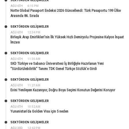
SEKTÖRDEN GELIŞMELER
AĞU 6TH
6:15 PM
Notte Global Pasaport Endeksi 2026 Güncellendi: Türk Pasaportu 199 Ülke
Arasında 86. Sırada
SEKTÖRDEN GELIŞMELER
AĞU 6TH
12:34 PM
Birleşik Arap Emirlikleri’nin İlk Yüksek Hızlı Demiryolu Projesine Kalyon İnşaat
İmzası
SEKTÖRDEN GELIŞMELER
AĞU 6TH
11:30 AM
SKD Türkiye ve Sabancı Üniversitesi İş Birliğiyle Hazırlanan Yeni
“Sürdürülebilirlik” Tanımı TDK Genel Türkçe Sözlük’e Girdi
SEKTÖRDEN GELIŞMELER
AĞU 6TH
11:27 AM
Evini Yenileyen Kazanıyor, Doğru Boya Seçimi Konutun Değerini Koruyor
SEKTÖRDEN GELIŞMELER
AĞU 4TH
10:52 AM
Yunanistan’da Golden Visa için 5 neden
SEKTÖRDEN GELIŞMELER
AĞU 3RD
12:42 PM