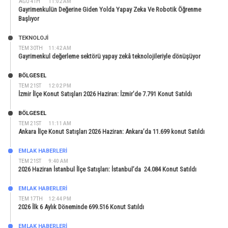
AĞU 4TH
11:02 AM
Gayrimenkulün Değerine Giden Yolda Yapay Zeka Ve Robotik Öğrenme
Başlıyor
TEKNOLOJİ
TEM 30TH
11:42 AM
Gayrimenkul değerleme sektörü yapay zekâ teknolojileriyle dönüşüyor
BÖLGESEL
TEM 21ST
12:02 PM
İzmir İlçe Konut Satışları 2026 Haziran: İzmir’de 7.791 Konut Satıldı
BÖLGESEL
TEM 21ST
11:11 AM
Ankara İlçe Konut Satışları 2026 Haziran: Ankara’da 11.699 konut Satıldı
EMLAK HABERLERI
TEM 21ST
9:40 AM
2026 Haziran İstanbul İlçe Satışları: İstanbul’da 24.084 Konut Satıldı
EMLAK HABERLERI
TEM 17TH
12:44 PM
2026 İlk 6 Aylık Döneminde 699.516 Konut Satıldı
EMLAK HABERLERI