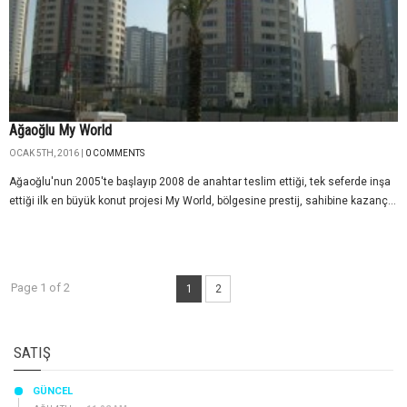
Ağaoğlu My World
OCAK 5TH, 2016 |
0 COMMENTS
Ağaoğlu'nun 2005'te başlayıp 2008 de anahtar teslim ettiği, tek seferde inşa
ettiği ilk en büyük konut projesi My World, bölgesine prestij, sahibine kazanç...
Page 1 of 2
1
2
SATIŞ
GÜNCEL