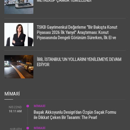
METREKÜP ÇAMUR TEMİZLENDİ
TSKB Gayrimenkul Değerleme “Bir Bakışta Konut
Piyasası 2026 İlk Yarıyıl” Araştırması: Konut
Piyasasında Dengeli Görünüm Sürerken, İlk El ve
İpotekli Satışlarda Sınırlı Toparlanma Dikkat Çekti
İBB, İSTANBUL’UN YOLLARINI YENİLEMEYE DEVAM
EDİYOR
MIMARI
MİMARİ
NIS 22ND
10:11 AM
Başak Akkoyunlu Design’dan Özgün Saçak Formu
ile Dikkat Çeken Bir Tasarım: The Pearl
MİMARİ
ŞUB 6TH