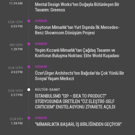
11:39 AM
Mental Design Works’ten Doğayla Bütünleşen Bir
Tasarım: Greenox
MİMARİ
OCA 12TH
6:53 PM
Boytorun Mimarlık’tan Yurt Dışında İlk Mercedes-
Benz Showroom Dönüşüm Projesi
MİMARİ
NIS 16TH
1:29 PM
Yeşim Kozanlı Mimarlık’tan Çağdaş Tasarım ve
Konforun Buluşma Noktası: Elite World Kuşadası
MİMARİ
OCA 15TH
4:02 PM
Özer\Ürger Architects’ten Bağcılar’da Çok Yönlü Bir
Sosyal Yaşam Merkezi
KÜLTÜR-SANAT
OCA 14TH
3:37 PM
İSTANBULSMD “I2P – IDEA TO PRODUCT”
STÜDYOSUNDA ÜRETİLEN “ÖZ ELEŞTİRİ-SELF
CRITICISM” ENSTELASYONU ZİYARETE AÇILDI
MİMARİ
OCA 9TH
1:38 PM
“MİMARLIKTA BAŞARI, İŞ BİRLİĞİNDEN GEÇİYOR”