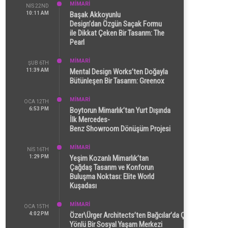
MİMARİ
NIS 22ND
10:11 AM
Başak Akkoyunlu
Design’dan Özgün Saçak Formu
ile Dikkat Çeken Bir Tasarım: The
Pearl
MİMARİ
ŞUB 6TH
11:39 AM
Mental Design Works’ten Doğayla
Bütünleşen Bir Tasarım: Greenox
MİMARİ
OCA 12TH
6:53 PM
Boytorun Mimarlık’tan Yurt Dışında
İlk Mercedes-
Benz Showroom Dönüşüm Projesi
MİMARİ
NIS 16TH
1:29 PM
Yeşim Kozanlı Mimarlık’tan
Çağdaş Tasarım ve Konforun
Buluşma Noktası: Elite World
Kuşadası
MİMARİ
OCA 15TH
4:02 PM
Özer\Ürger Architects’ten Bağcılar’da Çok
Yönlü Bir Sosyal Yaşam Merkezi