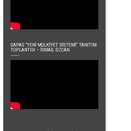
GAPAS “YENI MÜLKIYET SISTEMI” TANITIM
TOPLANTISI – İSMAIL ÖZCAN