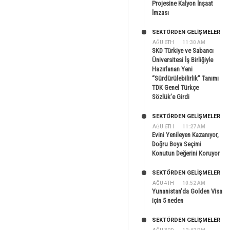
Projesine Kalyon İnşaat
İmzası
SEKTÖRDEN GELIŞMELER
AĞU 6TH
11:30 AM
SKD Türkiye ve Sabancı
Üniversitesi İş Birliğiyle
Hazırlanan Yeni
“Sürdürülebilirlik” Tanımı
TDK Genel Türkçe
Sözlük’e Girdi
SEKTÖRDEN GELIŞMELER
AĞU 6TH
11:27 AM
Evini Yenileyen Kazanıyor,
Doğru Boya Seçimi
Konutun Değerini Koruyor
SEKTÖRDEN GELIŞMELER
AĞU 4TH
10:52 AM
Yunanistan’da Golden Visa
için 5 neden
SEKTÖRDEN GELIŞMELER