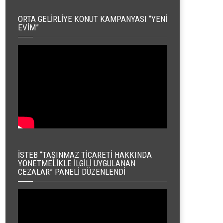
ORTA GELIRLIYE KONUT KAMPANYASI “YENI
EVIM”
İSTEB “TAŞINMAZ TICARETI HAKKINDA
YÖNETMELIKLE İLGILI UYGULANAN
CEZALAR” PANELI DÜZENLENDI