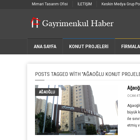
Mimari Tasarım Ofisi
İLETİŞİM
Keskin Medya Grup Por
ANA SAYFA
KONUT PROJELERİ
FIRMAL
POSTS TAGGED WITH "AĞAOĞLU KONUT PROJELE
Ağaoğl
AĞAOĞLU
OCAK 4T
Ağaoğlu
büyük 
ile sın
etmiş ve