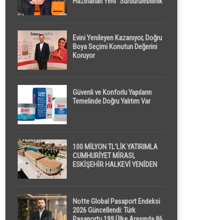
Hazırlanan Yeni “Sürdürülebilirlik”
Tanımı TDK Genel Türkçe
Sözlük’e Girdi
Evini Yenileyen Kazanıyor, Doğru
Boya Seçimi Konutun Değerini
Koruyor
Güvenli ve Konforlu Yapıların
Temelinde Doğru Yalıtım Var
100 MİLYON TL’LİK YATIRIMLA
CUMHURİYET MİRASI,
ESKİŞEHİR HALKEVİ YENİDEN
HAYAT BULUYOR
Notte Global Pasaport Endeksi
2026 Güncellendi: Türk
Pasaportu 199 Ülke Arasında 86.