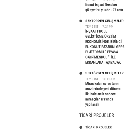
AĞU 3RD
12:42 PM
Konut inşaat firmaları
şikayetleri yüzde 127 arttı
SEKTÖRDEN GELIŞMELER
TEM 31ST
7:24 PM
İNŞAAT PROJE
GELİŞTİRME ÜRETİM
EKONOMİSİNDE; BİRİNCİ
EL KONUT PAZARINI GPPS
PLATFORMU ” PİYASA
GAYRİMENKUL ” İLE
EKRANLARA TAŞIYACAK
SEKTÖRDEN GELIŞMELER
TEM 31ST
10:12 AM
Miras kalan ev ve tarım
arazilerinde yeni dönem:
İlk ihale artık sadece
mirasçılar arasında
yapılacak
TICARI PROJELER
TİCARİ PROJELER