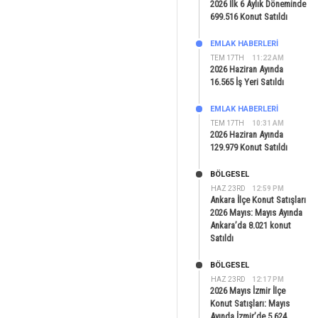
2026 İlk 6 Aylık Döneminde
699.516 Konut Satıldı
EMLAK HABERLERI
TEM 17TH
11:22 AM
2026 Haziran Ayında
16.565 İş Yeri Satıldı
EMLAK HABERLERI
TEM 17TH
10:31 AM
2026 Haziran Ayında
129.979 Konut Satıldı
BÖLGESEL
HAZ 23RD
12:59 PM
Ankara İlçe Konut Satışları
2026 Mayıs: Mayıs Ayında
Ankara’da 8.021 konut
Satıldı
BÖLGESEL
HAZ 23RD
12:17 PM
2026 Mayıs İzmir İlçe
Konut Satışları: Mayıs
Ayında İzmir’de 5.624