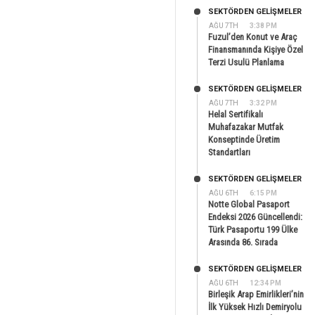
SEKTÖRDEN GELIŞMELER
AĞU 7TH
3:38 PM
Fuzul’den Konut ve Araç
Finansmanında Kişiye Özel
Terzi Usulü Planlama
SEKTÖRDEN GELIŞMELER
AĞU 7TH
3:32 PM
Helal Sertifikalı
Muhafazakar Mutfak
Konseptinde Üretim
Standartları
SEKTÖRDEN GELIŞMELER
AĞU 6TH
6:15 PM
Notte Global Pasaport
Endeksi 2026 Güncellendi:
Türk Pasaportu 199 Ülke
Arasında 86. Sırada
SEKTÖRDEN GELIŞMELER
AĞU 6TH
12:34 PM
Birleşik Arap Emirlikleri’nin
İlk Yüksek Hızlı Demiryolu