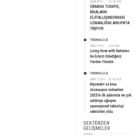
ARA 8TH
12:29 PM
SİEMENS TÜRKİYE,
BİNALARIN
DİJİTALLEŞMESİNDEKİ
UZMANLIĞINI AVRUPA’YA
TAŞIYOR
TEKNOLOJİ
KAS 19TH
9:50 AM
Living Now with Netatmo
ile Evinizi Dilediğiniz
Yerden Yönetin
TEKNOLOJİ
MAY 15TH
10:40 AM
Biyometri ve bina
otomasyon sistemleri
2025’in ilk aylarında en çok
saldırıya uğrayan
operasyonel teknoloji
sektörleri oldu
SEKTÖRDEN
GELIŞMELER