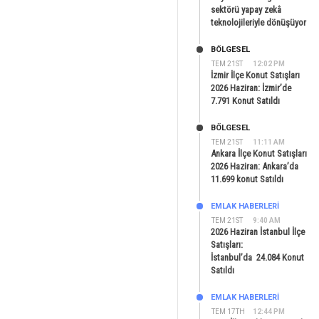
sektörü yapay zekâ
teknolojileriyle dönüşüyor
BÖLGESEL
TEM 21ST
12:02 PM
İzmir İlçe Konut Satışları
2026 Haziran: İzmir’de
7.791 Konut Satıldı
BÖLGESEL
TEM 21ST
11:11 AM
Ankara İlçe Konut Satışları
2026 Haziran: Ankara’da
11.699 konut Satıldı
EMLAK HABERLERI
TEM 21ST
9:40 AM
2026 Haziran İstanbul İlçe
Satışları:
İstanbul’da 24.084 Konut
Satıldı
EMLAK HABERLERI
TEM 17TH
12:44 PM