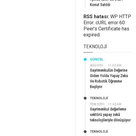
Konut Satıldı
RSS hatası:
WP HTTP
Error: cURL error 60:
Peer's Certificate has
expired.
TEKNOLOJI
GÜNCEL
AĞU 4TH
11:02 AM
Gayrimenkulün Değerine
Giden Yolda Yapay Zeka
Ve Robotik Öğrenme
Başlıyor
TEKNOLOJİ
TEM 30TH
11:42 AM
Gayrimenkul değerleme
sektörü yapay zekâ
teknolojileriyle dönüşüyor
TEKNOLOJİ