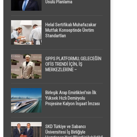
Usulü Planlama
Helal Sertifikalı Muhafazakar
Mutfak Konseptinde Üretim
Standartları
GPPS PLATFORMU; GELECEĞİN
OFİS TRENDİ İÇİN, İŞ
MERKEZLERİNE –
GELİŞTİRİCİLERE ” POD /
KAPSÜL ” UYKU KABİNİ
ÖNERİYOR
Birleşik Arap Emirlikleri’nin İlk
Yüksek Hızlı Demiryolu
Projesine Kalyon İnşaat İmzası
SKD Türkiye ve Sabancı
Üniversitesi İş Birliğiyle