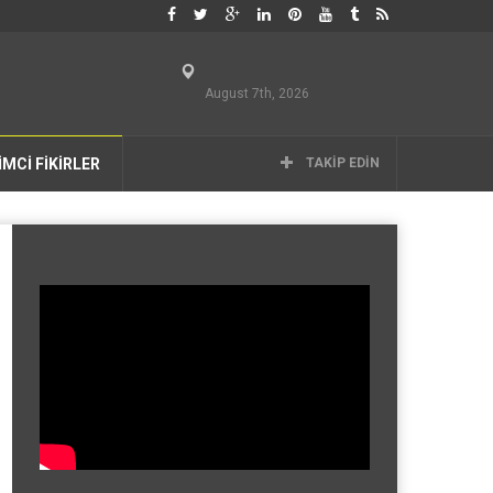
August 7th, 2026
İMCİ FİKİRLER
TAKIP EDIN