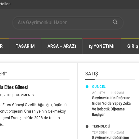
talları
AR
TASARIM
ARSA – ARAZİ
İŞ YÖNETİMİ
GİRİŞ
RI"
SATIŞ
u Eltes Güneşi
GÜNCEL
AĞU 4TH
11:02 AM
H, 2016 |
0 COMMENTS
Gayrimenkulün Değerine
Giden Yolda Yapay Zeka
 Eltes Güneşi Özellik Ağaoğlu, üçüncü
Ve Robotik Öğrenme
konut projesini Ümraniye'nin Çekmeköy
Başlıyor
ır ilçesi Esenşehir'de 2008 de teslim
...
TEKNOLOJİ
TEM 30TH
11:42 AM
Gayrimenkul değerleme