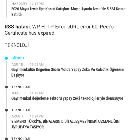
HAZ 23RD
12:17 PM
2026 Mayıs İzmir İlçe Konut Satışları: Mayıs Ayında İzmir’de 5.624 Konut
Satıldı
RSS hatası:
WP HTTP Error: cURL error 60: Peer's
Certificate has expired.
TEKNOLOJI
GÜNCEL
AĞU 4TH
11:02 AM
Gayrimenkulün Değerine Giden Yolda Yapay Zeka Ve Robotik Öğrenme
Başlıyor
TEKNOLOJİ
TEM 30TH
11:42 AM
Gayrimenkul değerleme sektörü yapay zekâ teknolojileriyle dönüşüyor
TEKNOLOJİ
ARA 8TH
12:29 PM
SİEMENS TÜRKİYE, BİNALARIN DİJİTALLEŞMESİNDEKİ UZMANLIĞINI
AVRUPA’YA TAŞIYOR
TEKNOLOJİ