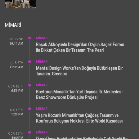
MIMARI
MİMARİ
NIS 22ND
10:11 AM
Başak Akkoyunlu Design’dan Özgün Saçak Formu
ile Dikkat Çeken Bir Tasarım: The Pearl
MİMARİ
ŞUB 6TH
11:39 AM
Mental Design Works’ten Doğayla Bütünleşen Bir
Tasarım: Greenox
MİMARİ
OCA 12TH
6:53 PM
Boytorun Mimarlık’tan Yurt Dışında İlk Mercedes-
Benz Showroom Dönüşüm Projesi
MİMARİ
NIS 16TH
1:29 PM
Yeşim Kozanlı Mimarlık’tan Çağdaş Tasarım ve
Konforun Buluşma Noktası: Elite World Kuşadası
MİMARİ
OCA 15TH
4:02 PM
Özer\Ürger Architects’ten Bağcılar’da Çok Yönlü Bir