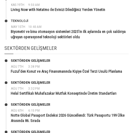
KAS 19TH
9:50 AM
Living Now with Netatmo ile Evinizi Dilediğiniz Yerden Yönetin
TEKNOLOJİ
MAY 15TH
10:40 AM
Biyometri ve bina otomasyon sistemleri 2025’in ilk aylarında en çok saldırıya
uğrayan operasyonel teknoloji sektörleri oldu
SEKTÖRDEN GELIŞMELER
SEKTÖRDEN GELIŞMELER
AĞU 7TH
3:38 PM
Fuzul’den Konut ve Araç Finansmanında Kişiye Özel Terzi Usulü Planlama
SEKTÖRDEN GELIŞMELER
AĞU 7TH
3:32 PM
Helal Sertifikalı Muhafazakar Mutfak Konseptinde Üretim Standartları
SEKTÖRDEN GELIŞMELER
AĞU 6TH
6:15 PM
Notte Global Pasaport Endeksi 2026 Güncellendi: Türk Pasaportu 199 Ülke
Arasında 86. Sırada
SEKTÖRDEN GELIŞMELER