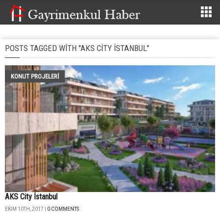
POSTS TAGGED WITH "AKS CITY İSTANBUL"
KONUT PROJELERI
AKS City İstanbul
EKIM 10TH, 2017 |
0 COMMENTS