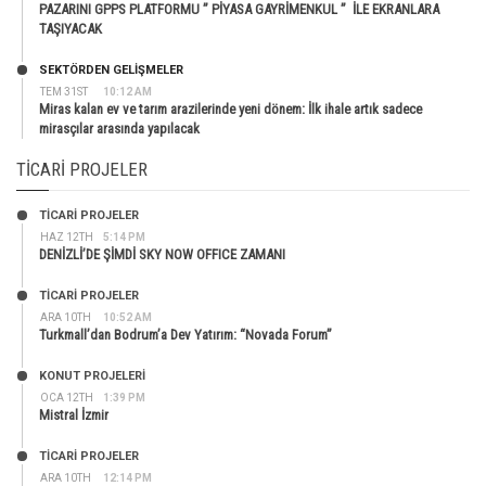
PAZARINI GPPS PLATFORMU ” PİYASA GAYRİMENKUL ” İLE EKRANLARA
TAŞIYACAK
SEKTÖRDEN GELIŞMELER
TEM 31ST
10:12 AM
Miras kalan ev ve tarım arazilerinde yeni dönem: İlk ihale artık sadece
mirasçılar arasında yapılacak
TICARI PROJELER
TİCARİ PROJELER
HAZ 12TH
5:14 PM
DENİZLİ’DE ŞİMDİ SKY NOW OFFICE ZAMANI
TİCARİ PROJELER
ARA 10TH
10:52 AM
Turkmall’dan Bodrum’a Dev Yatırım: “Novada Forum”
KONUT PROJELERI
OCA 12TH
1:39 PM
Mistral İzmir
TİCARİ PROJELER
ARA 10TH
12:14 PM