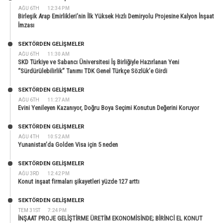
AĞU 6TH
12:34 PM
Birleşik Arap Emirlikleri’nin İlk Yüksek Hızlı Demiryolu Projesine Kalyon İnşaat
İmzası
SEKTÖRDEN GELIŞMELER
AĞU 6TH
11:30 AM
SKD Türkiye ve Sabancı Üniversitesi İş Birliğiyle Hazırlanan Yeni
“Sürdürülebilirlik” Tanımı TDK Genel Türkçe Sözlük’e Girdi
SEKTÖRDEN GELIŞMELER
AĞU 6TH
11:27 AM
Evini Yenileyen Kazanıyor, Doğru Boya Seçimi Konutun Değerini Koruyor
SEKTÖRDEN GELIŞMELER
AĞU 4TH
10:52 AM
Yunanistan’da Golden Visa için 5 neden
SEKTÖRDEN GELIŞMELER
AĞU 3RD
12:42 PM
Konut inşaat firmaları şikayetleri yüzde 127 arttı
SEKTÖRDEN GELIŞMELER
TEM 31ST
7:24 PM
İNŞAAT PROJE GELİŞTİRME ÜRETİM EKONOMİSİNDE; BİRİNCİ EL KONUT