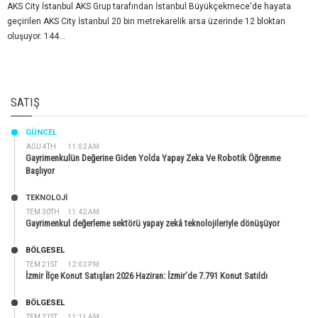
AKS City İstanbul AKS Grup tarafından İstanbul Büyükçekmece'de hayata
geçirilen AKS City İstanbul 20 bin metrekarelik arsa üzerinde 12 bloktan
oluşuyor. 144...
SATIŞ
GÜNCEL
AĞU 4TH
11:02 AM
Gayrimenkulün Değerine Giden Yolda Yapay Zeka Ve Robotik Öğrenme
Başlıyor
TEKNOLOJİ
TEM 30TH
11:42 AM
Gayrimenkul değerleme sektörü yapay zekâ teknolojileriyle dönüşüyor
BÖLGESEL
TEM 21ST
12:02 PM
İzmir İlçe Konut Satışları 2026 Haziran: İzmir’de 7.791 Konut Satıldı
BÖLGESEL
TEM 21ST
11:11 AM