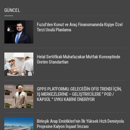
GÜNCEL
Fuzul’den Konut ve Araç Finansmanında Kişiye Özel
Terzi Usulü Planlama
Helal Sertifikalı Muhafazakar Mutfak Konseptinde
Üretim Standartları
GPPS PLATFORMU; GELECEĞİN OFİS TRENDİ İÇİN,
İŞ MERKEZLERİNE – GELİŞTİRİCİLERE ” POD /
KAPSÜL ” UYKU KABİNİ ÖNERİYOR
Birleşik Arap Emirlikleri’nin İlk Yüksek Hızlı Demiryolu
Projesine Kalyon İnşaat İmzası