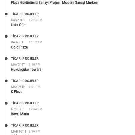
Plaza Görünümlü Sanayi Projesi: Modern Sanayi Merkezi
TİCARİ PROJELER
KAS 29TH
12:23 PM
Usta Ofis
TİCARİ PROJELER
KAS 6TH
10:12 AM
Gold Plaza
TİCARİ PROJELER
MAY 31ST
3:10 PM
Hukukçular Towers
TİCARİ PROJELER
MAY 25TH
5:51 PM
K Plaza
TİCARİ PROJELER
NIS 8TH
12:34 PM
Royal Marin
TİCARİ PROJELER
MAR 16TH
3:30 PM