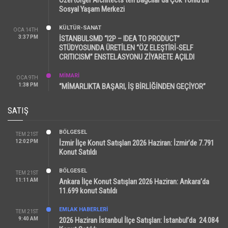
Sosyal Yaşam Merkezi
KÜLTÜR-SANAT
OCA 14TH
3:37 PM
İSTANBULSMD “I2P – IDEA TO PRODUCT”
STÜDYOSUNDA ÜRETİLEN “ÖZ ELEŞTİRİ-SELF
CRITICISM” ENSTELASYONU ZİYARETE AÇILDI
MİMARİ
OCA 9TH
1:38 PM
“MİMARLIKTA BAŞARI, İŞ BİRLİĞİNDEN GEÇİYOR”
SATIŞ
BÖLGESEL
TEM 21ST
12:02 PM
İzmir İlçe Konut Satışları 2026 Haziran: İzmir’de 7.791
Konut Satıldı
BÖLGESEL
TEM 21ST
11:11 AM
Ankara İlçe Konut Satışları 2026 Haziran: Ankara’da
11.699 konut Satıldı
EMLAK HABERLERI
TEM 21ST
9:40 AM
2026 Haziran İstanbul İlçe Satışları: İstanbul’da 24.084