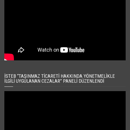
İSTEB “TAŞINMAZ TICARETI HAKKINDA YÖNETMELIKLE
İLGILI UYGULANAN CEZALAR” PANELI DÜZENLENDI