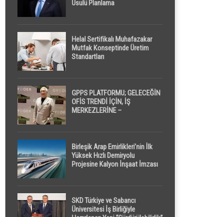
Usulü Planlama
Helal Sertifikalı Muhafazakar
Mutfak Konseptinde Üretim
Standartları
GPPS PLATFORMU; GELECEĞİN
OFİS TRENDİ İÇİN, İŞ
MERKEZLERİNE –
GELİŞTİRİCİLERE ” POD /
KAPSÜL ” UYKU KABİNİ
ÖNERİYOR
Birleşik Arap Emirlikleri’nin İlk
Yüksek Hızlı Demiryolu
Projesine Kalyon İnşaat İmzası
SKD Türkiye ve Sabancı
Üniversitesi İş Birliğiyle