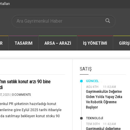
talları
AR
TASARIM
ARSA – ARAZİ
İŞ YÖNETİMİ
GİRİŞ
SATIŞ
nın satılık konut arzı 90 bine
GÜNCEL
di
AĞU 4TH
11:02 AM
Gayrimenkulün Değerine
T, 2025 |
0 COMMENTS
Giden Yolda Yapay Zeka
Ve Robotik Öğrenme
nkul PR şirketinin hazırladığı konut
Başlıyor
rilerine göre Eylül 2025 tarihi itibariyle
da satılmayı bekleyen konut stoku 90
TEKNOLOJİ
TEM 30TH
11:42 AM
Gayrimenkul değerleme