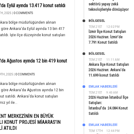
sektörü yapay zekâ
'da Eylül ayında 13.417 konut satıldı
teknolojileriyle dönüşüyor
H, 2025 |
0 COMMENTS
BÖLGESEL
nkara bölge müdürlüğünden alınan
TEM 21ST
12:02 PM
e göre Ankara'da Eylül ayında 13 bin 417
İzmir İlçe Konut Satışları
atıldı. İşte ilçe düzeyinde konut satışları
2026 Haziran: İzmir’de
7.791 Konut Satıldı
BÖLGESEL
'da Ağustos ayında 12 bin 419 konut
TEM 21ST
11:11 AM
Ankara İlçe Konut Satışları
2026 Haziran: Ankara’da
TH, 2025 |
0 COMMENTS
11.699 konut Satıldı
nkara bölge müdürlüğünden alınan
EMLAK HABERLERI
e göre Ankara'da Ağustos ayında 12 bin
TEM 21ST
9:40 AM
ut satıldı. Ankara'da konut satışları
2026 Haziran İstanbul İlçe
iz yıl ile...
Satışları:
İstanbul’da 24.084 Konut
Satıldı
NT MERKEZİNİN EN BÜYÜK
I KONUT PROJESİ MİAARAS’IN
EMLAK HABERLERI
İ ATILDI
TEM 17TH
12:44 PM