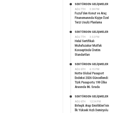
SEKTÖRDEN GELIŞMELER
AĞU 7TH
3:38 PM
Fuzul’den Konut ve Araç
Finansmanında Kişiye Özel
Terzi Usulü Planlama
SEKTÖRDEN GELIŞMELER
AĞU 7TH
3:32 PM
Helal Sertifikalı
Muhafazakar Mutfak
Konseptinde Üretim
Standartları
SEKTÖRDEN GELIŞMELER
AĞU 6TH
6:15 PM
Notte Global Pasaport
Endeksi 2026 Güncellendi:
Türk Pasaportu 199 Ülke
Arasında 86. Sırada
SEKTÖRDEN GELIŞMELER
AĞU 6TH
12:34 PM
Birleşik Arap Emirlikleri’nin
İlk Yüksek Hızlı Demiryolu