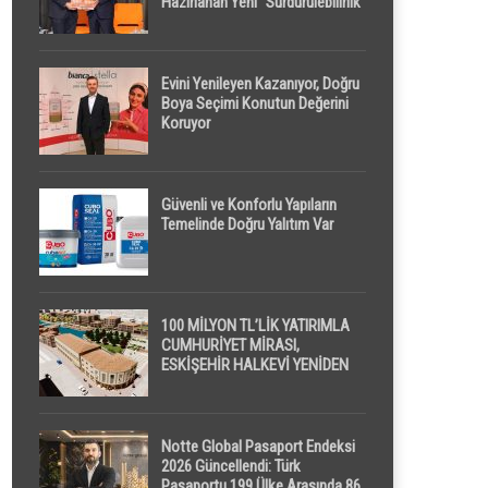
Hazırlanan Yeni “Sürdürülebilirlik”
Tanımı TDK Genel Türkçe
Sözlük’e Girdi
Evini Yenileyen Kazanıyor, Doğru
Boya Seçimi Konutun Değerini
Koruyor
Güvenli ve Konforlu Yapıların
Temelinde Doğru Yalıtım Var
100 MİLYON TL’LİK YATIRIMLA
CUMHURİYET MİRASI,
ESKİŞEHİR HALKEVİ YENİDEN
HAYAT BULUYOR
Notte Global Pasaport Endeksi
2026 Güncellendi: Türk
Pasaportu 199 Ülke Arasında 86.