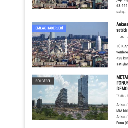
63.444 
satış...
Ankara
EMLAK HABERLERI
satıldı
TEMMUZ 
TÜİK A
veriler
428 kon
satışlar
METAF
BÖLGESEL
FONUY
DEMOK
TEMMUZ 
Ankara’
MİA bö
Ankara’
Fonu (G