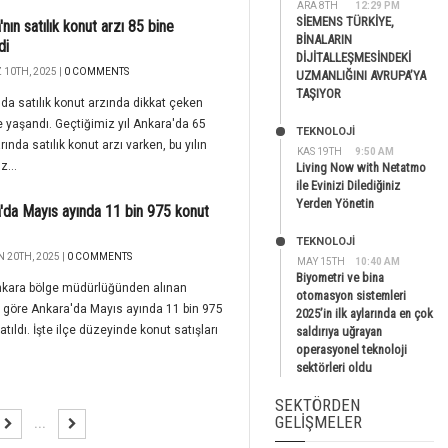
ARA 8TH
12:29 PM
SİEMENS TÜRKİYE,
nın satılık konut arzı 85 bine
BİNALARIN
di
DİJİTALLEŞMESİNDEKİ
10TH, 2025 |
0 COMMENTS
UZMANLIĞINI AVRUPA’YA
TAŞIYOR
da satılık konut arzında dikkat çeken
 yaşandı. Geçtiğimiz yıl Ankara'da 65
TEKNOLOJİ
rında satılık konut arzı varken, bu yılın
KAS 19TH
9:50 AM
...
Living Now with Netatmo
ile Evinizi Dilediğiniz
Yerden Yönetin
'da Mayıs ayında 11 bin 975 konut
TEKNOLOJİ
 20TH, 2025 |
0 COMMENTS
MAY 15TH
10:40 AM
Biyometri ve bina
nkara bölge müdürlüğünden alınan
otomasyon sistemleri
e göre Ankara'da Mayıs ayında 11 bin 975
2025’in ilk aylarında en çok
atıldı. İşte ilçe düzeyinde konut satışları
saldırıya uğrayan
operasyonel teknoloji
sektörleri oldu
SEKTÖRDEN
GELIŞMELER
...