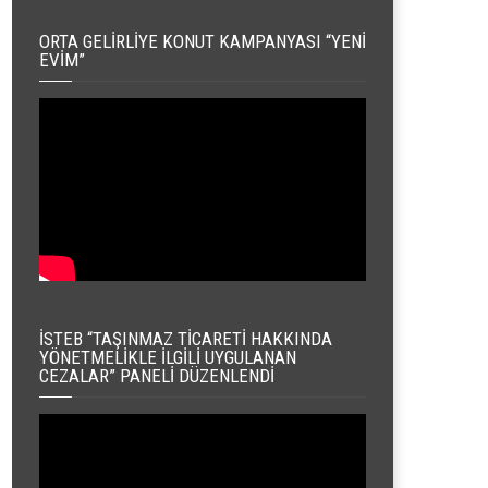
ORTA GELIRLIYE KONUT KAMPANYASI “YENI
EVIM”
İSTEB “TAŞINMAZ TICARETI HAKKINDA
YÖNETMELIKLE İLGILI UYGULANAN
CEZALAR” PANELI DÜZENLENDI