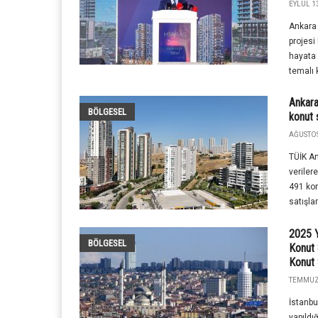
EYLÜL 13
Ankara 
projesi
hayata 
temalı 
Ankara
BÖLGESEL
konut s
AĞUSTOS
TÜİK A
veriler
491 kon
satışlar
2025 Y
BÖLGESEL
Konut S
Konut 
TEMMUZ 
İstanbu
yapıldı