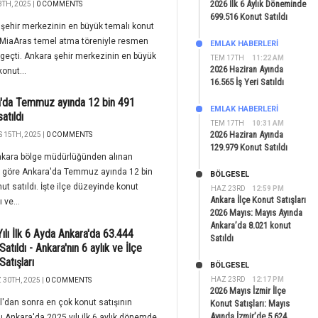
2026 İlk 6 Aylık Döneminde
TH, 2025 |
0 COMMENTS
699.516 Konut Satıldı
şehir merkezinin en büyük temalı konut
 MiaAras temel atma töreniyle resmen
EMLAK HABERLERI
geçti. Ankara şehir merkezinin en büyük
TEM 17TH
11:22 AM
2026 Haziran Ayında
konut...
16.565 İş Yeri Satıldı
'da Temmuz ayında 12 bin 491
EMLAK HABERLERI
atıldı
TEM 17TH
10:31 AM
2026 Haziran Ayında
 15TH, 2025 |
0 COMMENTS
129.979 Konut Satıldı
nkara bölge müdürlüğünden alınan
e göre Ankara'da Temmuz ayında 12 bin
BÖLGESEL
ut satıldı. İşte ilçe düzeyinde konut
HAZ 23RD
12:59 PM
Ankara İlçe Konut Satışları
ı ve...
2026 Mayıs: Mayıs Ayında
Ankara’da 8.021 konut
ılı İlk 6 Ayda Ankara'da 63.444
Satıldı
atıldı - Ankara'nın 6 aylık ve İlçe
Satışları
BÖLGESEL
HAZ 23RD
12:17 PM
30TH, 2025 |
0 COMMENTS
2026 Mayıs İzmir İlçe
l'dan sonra en çok konut satışının
Konut Satışları: Mayıs
Ayında İzmir’de 5.624
ğı Ankara'da 2025 yılı ilk 6 aylık dönemde