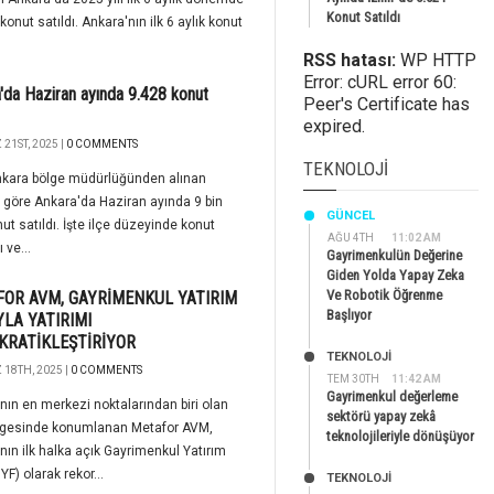
Konut Satıldı
konut satıldı. Ankara'nın ilk 6 aylık konut
RSS hatası:
WP HTTP
Error: cURL error 60:
'da Haziran ayında 9.428 konut
Peer's Certificate has
expired.
21ST, 2025 |
0 COMMENTS
TEKNOLOJI
nkara bölge müdürlüğünden alınan
e göre Ankara'da Haziran ayında 9 bin
GÜNCEL
ut satıldı. İşte ilçe düzeyinde konut
AĞU 4TH
11:02 AM
ı ve...
Gayrimenkulün Değerine
Giden Yolda Yapay Zeka
Ve Robotik Öğrenme
OR AVM, GAYRİMENKUL YATIRIM
Başlıyor
LA YATIRIMI
RATİKLEŞTİRİYOR
TEKNOLOJİ
18TH, 2025 |
0 COMMENTS
TEM 30TH
11:42 AM
Gayrimenkul değerleme
nın en merkezi noktalarından biri olan
sektörü yapay zekâ
lgesinde konumlanan Metafor AVM,
teknolojileriyle dönüşüyor
nın ilk halka açık Gayrimenkul Yatırım
YF) olarak rekor...
TEKNOLOJİ