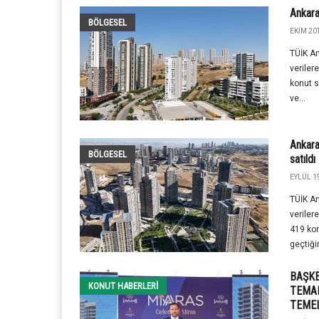
Ankara
BÖLGESEL
EKIM 20T
TÜİK A
veriler
konut s
ve...
Ankara
BÖLGESEL
satıldı
EYLÜL 19
TÜİK A
veriler
419 kon
geçtiğim
BAŞKE
KONUT HABERLERI
TEMAL
TEMEL