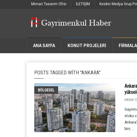
Mimari Tasarım Ofisi
İLETİŞİM
Keskin Medya Grup Por
ANA SAYFA
KONUT PROJELERİ
FIRMAL
POSTS TAGGED WITH "ANKARA"
Ankara'
BÖLGESEL
yüksel
KASIM 1S
Gayrime
stoku ve
Ankara'
bini...