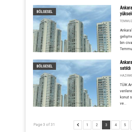
Ankara'
BÖLGESEL
yüksel
TEMMUZ 
Ankara'
gelişme
bin civa
Temmuz
Ankara
BÖLGESEL
satıldı
HAZIRAN
TÜİK A
veriler
konut s
ve...
Page 3 of 31
1
2
3
4
5