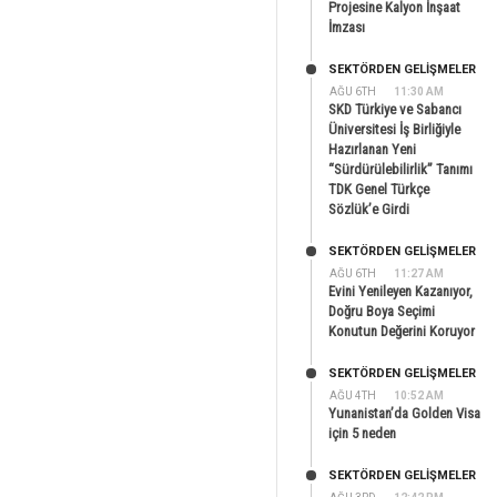
Projesine Kalyon İnşaat
İmzası
SEKTÖRDEN GELIŞMELER
AĞU 6TH
11:30 AM
SKD Türkiye ve Sabancı
Üniversitesi İş Birliğiyle
Hazırlanan Yeni
“Sürdürülebilirlik” Tanımı
TDK Genel Türkçe
Sözlük’e Girdi
SEKTÖRDEN GELIŞMELER
AĞU 6TH
11:27 AM
Evini Yenileyen Kazanıyor,
Doğru Boya Seçimi
Konutun Değerini Koruyor
SEKTÖRDEN GELIŞMELER
AĞU 4TH
10:52 AM
Yunanistan’da Golden Visa
için 5 neden
SEKTÖRDEN GELIŞMELER