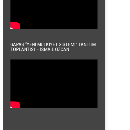
GAPAS “YENI MÜLKIYET SISTEMI” TANITIM
TOPLANTISI – İSMAIL ÖZCAN