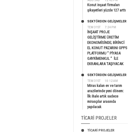
AĞU 3RD
12:42 PM
Konut inşaat firmaları
şikayetleri yüzde 127 arttı
SEKTÖRDEN GELIŞMELER
TEM 31ST
7:24 PM
İNŞAAT PROJE
GELİŞTİRME ÜRETİM
EKONOMİSİNDE; BİRİNCİ
EL KONUT PAZARINI GPPS
PLATFORMU ” PİYASA
GAYRİMENKUL ” İLE
EKRANLARA TAŞIYACAK
SEKTÖRDEN GELIŞMELER
TEM 31ST
10:12 AM
Miras kalan ev ve tarım
arazilerinde yeni dönem:
İlk ihale artık sadece
mirasçılar arasında
yapılacak
TICARI PROJELER
TİCARİ PROJELER