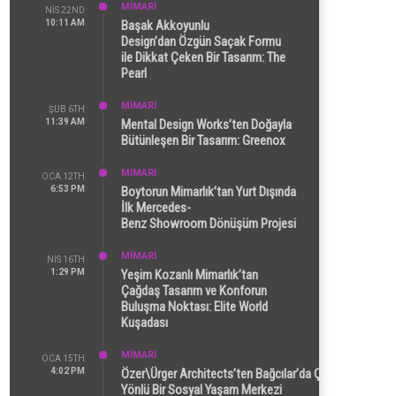
MİMARİ
NIS 22ND
10:11 AM
Başak Akkoyunlu
Design’dan Özgün Saçak Formu
ile Dikkat Çeken Bir Tasarım: The
Pearl
MİMARİ
ŞUB 6TH
11:39 AM
Mental Design Works’ten Doğayla
Bütünleşen Bir Tasarım: Greenox
MİMARİ
OCA 12TH
6:53 PM
Boytorun Mimarlık’tan Yurt Dışında
İlk Mercedes-
Benz Showroom Dönüşüm Projesi
MİMARİ
NIS 16TH
1:29 PM
Yeşim Kozanlı Mimarlık’tan
Çağdaş Tasarım ve Konforun
Buluşma Noktası: Elite World
Kuşadası
MİMARİ
OCA 15TH
4:02 PM
Özer\Ürger Architects’ten Bağcılar’da Çok
Yönlü Bir Sosyal Yaşam Merkezi