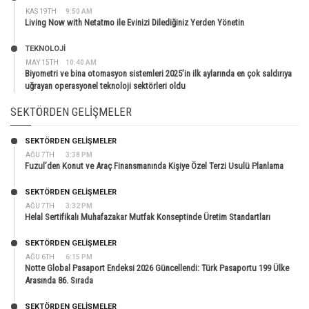
KAS 19TH
9:50 AM
Living Now with Netatmo ile Evinizi Dilediğiniz Yerden Yönetin
TEKNOLOJİ
MAY 15TH
10:40 AM
Biyometri ve bina otomasyon sistemleri 2025’in ilk aylarında en çok saldırıya
uğrayan operasyonel teknoloji sektörleri oldu
SEKTÖRDEN GELIŞMELER
SEKTÖRDEN GELIŞMELER
AĞU 7TH
3:38 PM
Fuzul’den Konut ve Araç Finansmanında Kişiye Özel Terzi Usulü Planlama
SEKTÖRDEN GELIŞMELER
AĞU 7TH
3:32 PM
Helal Sertifikalı Muhafazakar Mutfak Konseptinde Üretim Standartları
SEKTÖRDEN GELIŞMELER
AĞU 6TH
6:15 PM
Notte Global Pasaport Endeksi 2026 Güncellendi: Türk Pasaportu 199 Ülke
Arasında 86. Sırada
SEKTÖRDEN GELIŞMELER