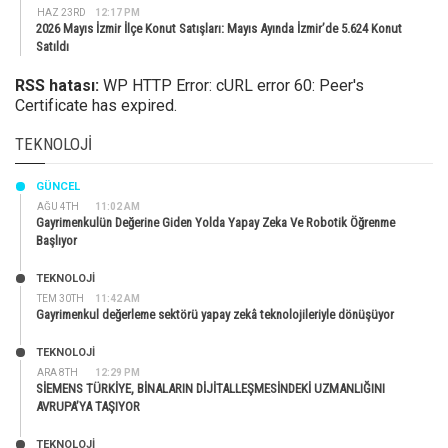
HAZ 23RD
12:17 PM
2026 Mayıs İzmir İlçe Konut Satışları: Mayıs Ayında İzmir’de 5.624 Konut
Satıldı
RSS hatası:
WP HTTP Error: cURL error 60: Peer's
Certificate has expired.
TEKNOLOJI
GÜNCEL
AĞU 4TH
11:02 AM
Gayrimenkulün Değerine Giden Yolda Yapay Zeka Ve Robotik Öğrenme
Başlıyor
TEKNOLOJİ
TEM 30TH
11:42 AM
Gayrimenkul değerleme sektörü yapay zekâ teknolojileriyle dönüşüyor
TEKNOLOJİ
ARA 8TH
12:29 PM
SİEMENS TÜRKİYE, BİNALARIN DİJİTALLEŞMESİNDEKİ UZMANLIĞINI
AVRUPA’YA TAŞIYOR
TEKNOLOJİ