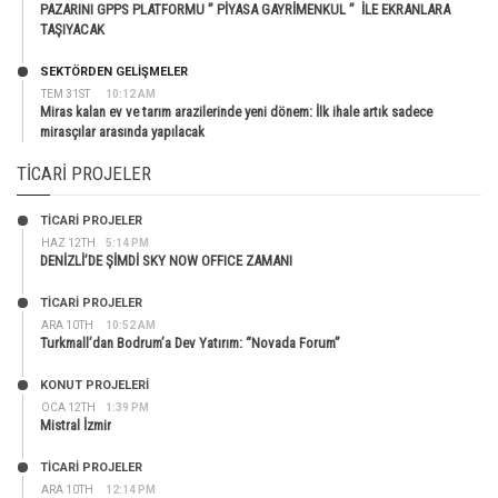
PAZARINI GPPS PLATFORMU ” PİYASA GAYRİMENKUL ” İLE EKRANLARA
TAŞIYACAK
SEKTÖRDEN GELIŞMELER
TEM 31ST
10:12 AM
Miras kalan ev ve tarım arazilerinde yeni dönem: İlk ihale artık sadece
mirasçılar arasında yapılacak
TICARI PROJELER
TİCARİ PROJELER
HAZ 12TH
5:14 PM
DENİZLİ’DE ŞİMDİ SKY NOW OFFICE ZAMANI
TİCARİ PROJELER
ARA 10TH
10:52 AM
Turkmall’dan Bodrum’a Dev Yatırım: “Novada Forum”
KONUT PROJELERI
OCA 12TH
1:39 PM
Mistral İzmir
TİCARİ PROJELER
ARA 10TH
12:14 PM