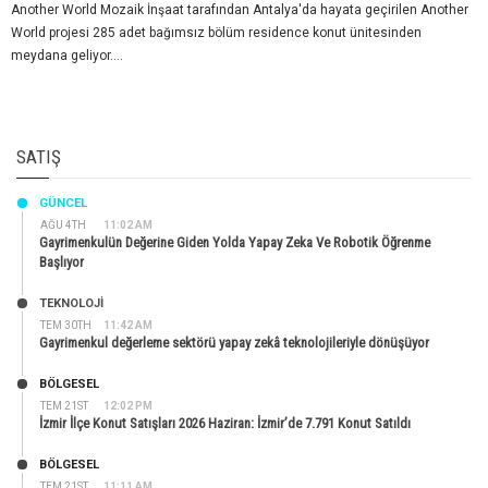
Another World Mozaik İnşaat tarafından Antalya'da hayata geçirilen Another
World projesi 285 adet bağımsız bölüm residence konut ünitesinden
meydana geliyor....
SATIŞ
GÜNCEL
AĞU 4TH
11:02 AM
Gayrimenkulün Değerine Giden Yolda Yapay Zeka Ve Robotik Öğrenme
Başlıyor
TEKNOLOJİ
TEM 30TH
11:42 AM
Gayrimenkul değerleme sektörü yapay zekâ teknolojileriyle dönüşüyor
BÖLGESEL
TEM 21ST
12:02 PM
İzmir İlçe Konut Satışları 2026 Haziran: İzmir’de 7.791 Konut Satıldı
BÖLGESEL
TEM 21ST
11:11 AM