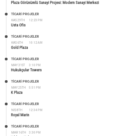
Plaza Görünümlü Sanayi Projesi: Modern Sanayi Merkezi
TİCARİ PROJELER
KAS 29TH
12:23 PM
Usta Ofis
TİCARİ PROJELER
KAS 6TH
10:12 AM
Gold Plaza
TİCARİ PROJELER
MAY 31ST
3:10 PM
Hukukçular Towers
TİCARİ PROJELER
MAY 25TH
5:51 PM
K Plaza
TİCARİ PROJELER
NIS 8TH
12:34 PM
Royal Marin
TİCARİ PROJELER
MAR 16TH
3:30 PM