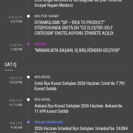
Sosyal Yaşam Merkezi
KÜLTÜR-SANAT
OCA 14TH
3:37 PM
İSTANBULSMD “I2P – IDEA TO PRODUCT”
STÜDYOSUNDA ÜRETİLEN “ÖZ ELEŞTİRİ-SELF
CRITICISM” ENSTELASYONU ZİYARETE AÇILDI
MİMARİ
OCA 9TH
1:38 PM
“MİMARLIKTA BAŞARI, İŞ BİRLİĞİNDEN GEÇİYOR”
SATIŞ
BÖLGESEL
TEM 21ST
12:02 PM
İzmir İlçe Konut Satışları 2026 Haziran: İzmir’de 7.791
Konut Satıldı
BÖLGESEL
TEM 21ST
11:11 AM
Ankara İlçe Konut Satışları 2026 Haziran: Ankara’da
11.699 konut Satıldı
EMLAK HABERLERI
TEM 21ST
9:40 AM
2026 Haziran İstanbul İlçe Satışları: İstanbul’da 24.084