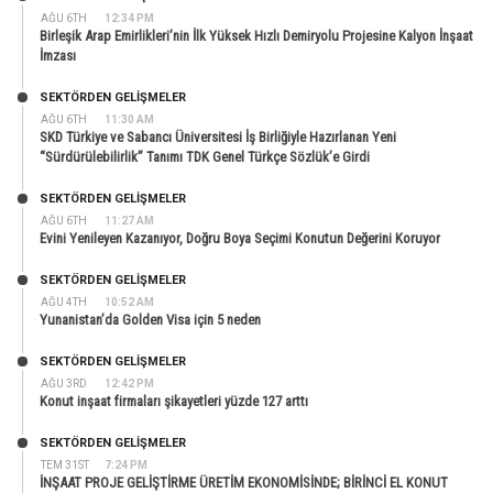
AĞU 6TH
12:34 PM
Birleşik Arap Emirlikleri’nin İlk Yüksek Hızlı Demiryolu Projesine Kalyon İnşaat
İmzası
SEKTÖRDEN GELIŞMELER
AĞU 6TH
11:30 AM
SKD Türkiye ve Sabancı Üniversitesi İş Birliğiyle Hazırlanan Yeni
“Sürdürülebilirlik” Tanımı TDK Genel Türkçe Sözlük’e Girdi
SEKTÖRDEN GELIŞMELER
AĞU 6TH
11:27 AM
Evini Yenileyen Kazanıyor, Doğru Boya Seçimi Konutun Değerini Koruyor
SEKTÖRDEN GELIŞMELER
AĞU 4TH
10:52 AM
Yunanistan’da Golden Visa için 5 neden
SEKTÖRDEN GELIŞMELER
AĞU 3RD
12:42 PM
Konut inşaat firmaları şikayetleri yüzde 127 arttı
SEKTÖRDEN GELIŞMELER
TEM 31ST
7:24 PM
İNŞAAT PROJE GELİŞTİRME ÜRETİM EKONOMİSİNDE; BİRİNCİ EL KONUT