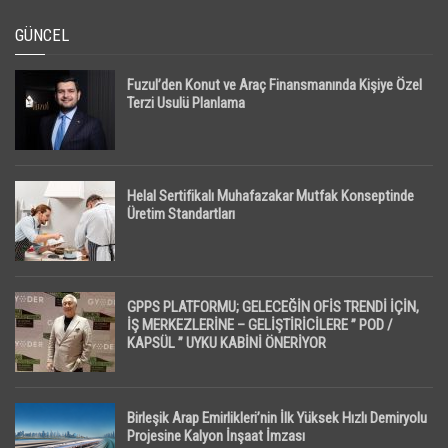
GÜNCEL
Fuzul’den Konut ve Araç Finansmanında Kişiye Özel
Terzi Usulü Planlama
Helal Sertifikalı Muhafazakar Mutfak Konseptinde
Üretim Standartları
GPPS PLATFORMU; GELECEĞİN OFİS TRENDİ İÇİN,
İŞ MERKEZLERİNE – GELİŞTİRİCİLERE ” POD /
KAPSÜL ” UYKU KABİNİ ÖNERİYOR
Birleşik Arap Emirlikleri’nin İlk Yüksek Hızlı Demiryolu
Projesine Kalyon İnşaat İmzası