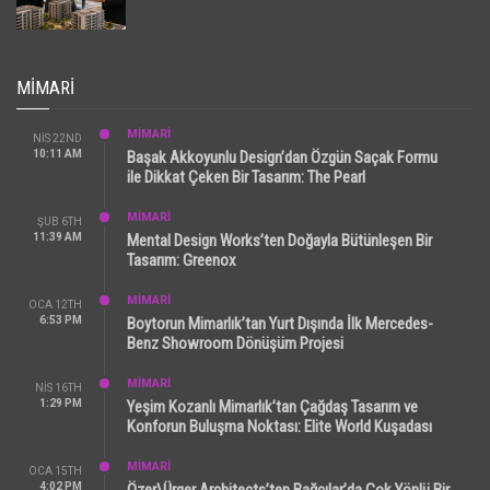
MIMARI
MİMARİ
NIS 22ND
10:11 AM
Başak Akkoyunlu Design’dan Özgün Saçak Formu
ile Dikkat Çeken Bir Tasarım: The Pearl
MİMARİ
ŞUB 6TH
11:39 AM
Mental Design Works’ten Doğayla Bütünleşen Bir
Tasarım: Greenox
MİMARİ
OCA 12TH
6:53 PM
Boytorun Mimarlık’tan Yurt Dışında İlk Mercedes-
Benz Showroom Dönüşüm Projesi
MİMARİ
NIS 16TH
1:29 PM
Yeşim Kozanlı Mimarlık’tan Çağdaş Tasarım ve
Konforun Buluşma Noktası: Elite World Kuşadası
MİMARİ
OCA 15TH
4:02 PM
Özer\Ürger Architects’ten Bağcılar’da Çok Yönlü Bir