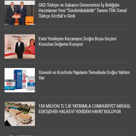
SKD Türkiye ve Sabancı Üniversitesi İş Birliğiyle
Hazırlanan Yeni “Sürdürülebilirlik” Tanımı TDK Genel
Türkçe Sözlük’e Girdi
Evini Yenileyen Kazanıyor, Doğru Boya Seçimi
Konutun Değerini Koruyor
Güvenli ve Konforlu Yapıların Temelinde Doğru Yalıtım
Var
100 MİLYON TL’LİK YATIRIMLA CUMHURİYET MİRASI,
ESKİŞEHİR HALKEVİ YENİDEN HAYAT BULUYOR