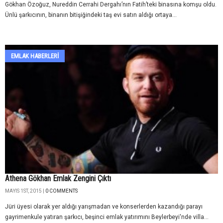
Gökhan Özoğuz, Nureddin Cerrahi Dergahı’nın Fatih’teki binasına komşu oldu.
Ünlü şarkıcının, binanın bitişiğindeki taş evi satın aldığı ortaya...
EMLAK HABERLERI
Athena Gökhan Emlak Zengini Çıktı
MAYIS 1ST, 2015 |
0 COMMENTS
Jüri üyesi olarak yer aldığı yarışmadan ve konserlerden kazandığı parayı
gayrimenkule yatıran şarkıcı, beşinci emlak yatırımını Beylerbeyi'nde villa...