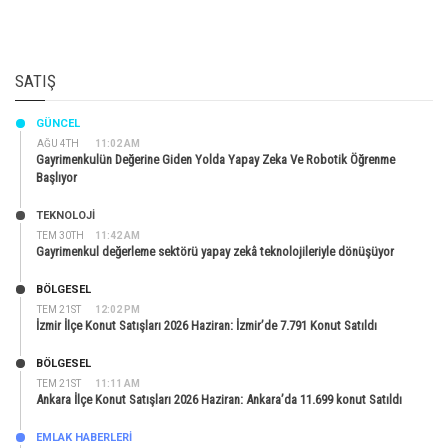
SATIŞ
GÜNCEL
AĞU 4TH
11:02 AM
Gayrimenkulün Değerine Giden Yolda Yapay Zeka Ve Robotik Öğrenme
Başlıyor
TEKNOLOJİ
TEM 30TH
11:42 AM
Gayrimenkul değerleme sektörü yapay zekâ teknolojileriyle dönüşüyor
BÖLGESEL
TEM 21ST
12:02 PM
İzmir İlçe Konut Satışları 2026 Haziran: İzmir’de 7.791 Konut Satıldı
BÖLGESEL
TEM 21ST
11:11 AM
Ankara İlçe Konut Satışları 2026 Haziran: Ankara’da 11.699 konut Satıldı
EMLAK HABERLERI