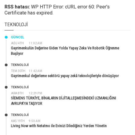
RSS hatası:
WP HTTP Error: cURL error 60: Peer's
Certificate has expired.
TEKNOLOJI
GÜNCEL
AĞU 4TH
11:02 AM
Gayrimenkulün Değerine Giden Yolda Yapay Zeka Ve Robotik Öğrenme
Başlıyor
TEKNOLOJİ
TEM 30TH
11:42 AM
Gayrimenkul değerleme sektörü yapay zekâ teknolojileriyle dönüşüyor
TEKNOLOJİ
ARA 8TH
12:29 PM
SİEMENS TÜRKİYE, BİNALARIN DİJİTALLEŞMESİNDEKİ UZMANLIĞINI
AVRUPA’YA TAŞIYOR
TEKNOLOJİ
KAS 19TH
9:50 AM
Living Now with Netatmo ile Evinizi Dilediğiniz Yerden Yönetin