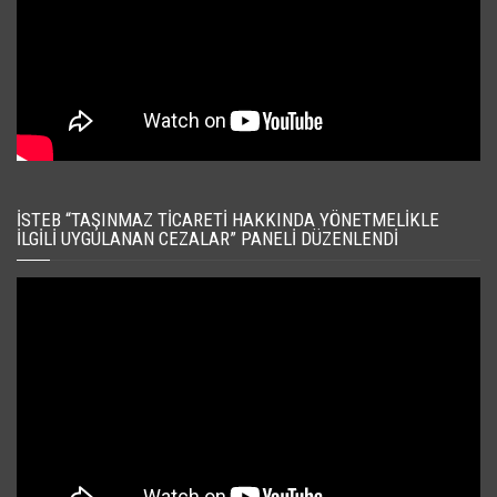
İSTEB “TAŞINMAZ TICARETI HAKKINDA YÖNETMELIKLE
İLGILI UYGULANAN CEZALAR” PANELI DÜZENLENDI