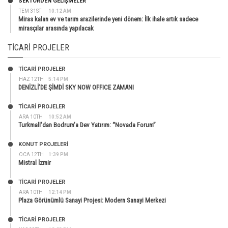
SEKTÖRDEN GELIŞMELER
TEM 31ST
10:12 AM
Miras kalan ev ve tarım arazilerinde yeni dönem: İlk ihale artık sadece
mirasçılar arasında yapılacak
TICARI PROJELER
TİCARİ PROJELER
HAZ 12TH
5:14 PM
DENİZLİ’DE ŞİMDİ SKY NOW OFFICE ZAMANI
TİCARİ PROJELER
ARA 10TH
10:52 AM
Turkmall’dan Bodrum’a Dev Yatırım: “Novada Forum”
KONUT PROJELERI
OCA 12TH
1:39 PM
Mistral İzmir
TİCARİ PROJELER
ARA 10TH
12:14 PM
Plaza Görünümlü Sanayi Projesi: Modern Sanayi Merkezi
TİCARİ PROJELER