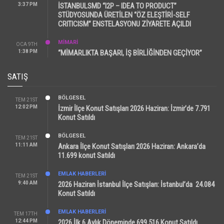
3:37 PM
İSTANBULSMD “I2P – IDEA TO PRODUCT”
STÜDYOSUNDA ÜRETİLEN “ÖZ ELEŞTİRİ-SELF
CRITICISM” ENSTELASYONU ZİYARETE AÇILDI
MİMARİ
OCA 9TH
1:38 PM
“MİMARLIKTA BAŞARI, İŞ BİRLİĞİNDEN GEÇİYOR”
SATIŞ
BÖLGESEL
TEM 21ST
12:02 PM
İzmir İlçe Konut Satışları 2026 Haziran: İzmir’de 7.791
Konut Satıldı
BÖLGESEL
TEM 21ST
11:11 AM
Ankara İlçe Konut Satışları 2026 Haziran: Ankara’da
11.699 konut Satıldı
EMLAK HABERLERI
TEM 21ST
9:40 AM
2026 Haziran İstanbul İlçe Satışları: İstanbul’da 24.084
Konut Satıldı
EMLAK HABERLERI
TEM 17TH
12:44 PM
2026 İlk 6 Aylık Döneminde 699.516 Konut Satıldı