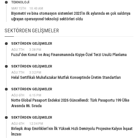
TEKNOLOJİ
MAY 15TH
10:40 AM
Biyometri ve bina otomasyon sistemleri 2025’in ilk aylarında en çok saldırıya
uğrayan operasyonel teknoloji sektörleri oldu
SEKTÖRDEN GELIŞMELER
SEKTÖRDEN GELIŞMELER
AĞU 7TH
3:38 PM
Fuzul’den Konut ve Araç Finansmanında Kişiye Özel Terzi Usulü Planlama
SEKTÖRDEN GELIŞMELER
AĞU 7TH
3:32 PM
Helal Sertifikalı Muhafazakar Mutfak Konseptinde Üretim Standartları
SEKTÖRDEN GELIŞMELER
AĞU 6TH
6:15 PM
Notte Global Pasaport Endeksi 2026 Güncellendi: Türk Pasaportu 199 Ülke
Arasında 86. Sırada
SEKTÖRDEN GELIŞMELER
AĞU 6TH
12:34 PM
Birleşik Arap Emirlikleri’nin İlk Yüksek Hızlı Demiryolu Projesine Kalyon İnşaat
İmzası