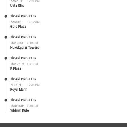
KAS 29TH
12:23 PM
Usta Ofis
TİCARİ PROJELER
KAS 6TH
10:12 AM
Gold Plaza
TİCARİ PROJELER
MAY 31ST
3:10 PM
Hukukçular Towers
TİCARİ PROJELER
MAY 25TH
5:51 PM
K Plaza
TİCARİ PROJELER
NIS 8TH
12:34 PM
Royal Marin
TİCARİ PROJELER
MAR 16TH
3:30 PM
Yıldırım Kule