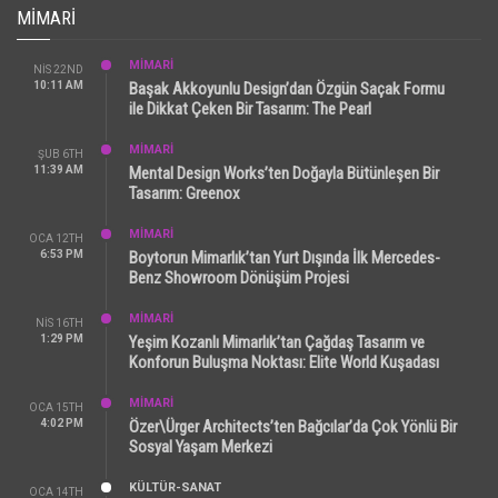
MIMARI
MİMARİ
NIS 22ND
10:11 AM
Başak Akkoyunlu Design’dan Özgün Saçak Formu
ile Dikkat Çeken Bir Tasarım: The Pearl
MİMARİ
ŞUB 6TH
11:39 AM
Mental Design Works’ten Doğayla Bütünleşen Bir
Tasarım: Greenox
MİMARİ
OCA 12TH
6:53 PM
Boytorun Mimarlık’tan Yurt Dışında İlk Mercedes-
Benz Showroom Dönüşüm Projesi
MİMARİ
NIS 16TH
1:29 PM
Yeşim Kozanlı Mimarlık’tan Çağdaş Tasarım ve
Konforun Buluşma Noktası: Elite World Kuşadası
MİMARİ
OCA 15TH
4:02 PM
Özer\Ürger Architects’ten Bağcılar’da Çok Yönlü Bir
Sosyal Yaşam Merkezi
KÜLTÜR-SANAT
OCA 14TH