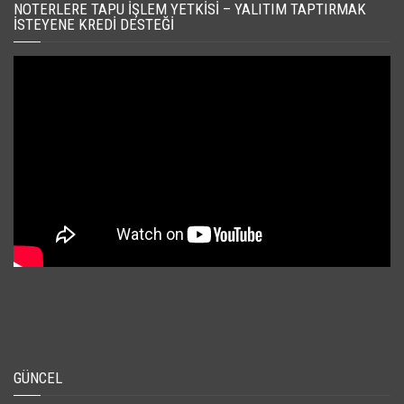
NOTERLERE TAPU İŞLEM YETKISI – YALITIM TAPTIRMAK
İSTEYENE KREDI DESTEĞI
GÜNCEL