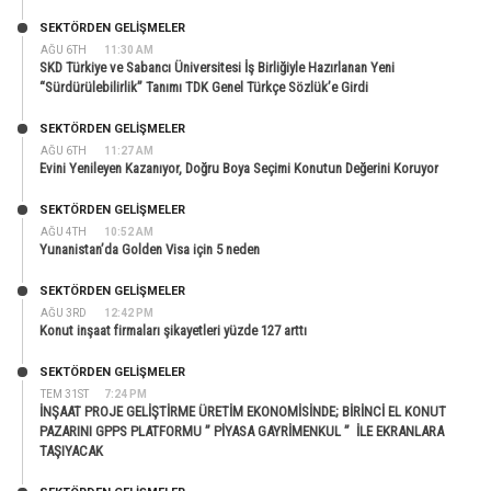
SEKTÖRDEN GELIŞMELER
AĞU 6TH
11:30 AM
SKD Türkiye ve Sabancı Üniversitesi İş Birliğiyle Hazırlanan Yeni
“Sürdürülebilirlik” Tanımı TDK Genel Türkçe Sözlük’e Girdi
SEKTÖRDEN GELIŞMELER
AĞU 6TH
11:27 AM
Evini Yenileyen Kazanıyor, Doğru Boya Seçimi Konutun Değerini Koruyor
SEKTÖRDEN GELIŞMELER
AĞU 4TH
10:52 AM
Yunanistan’da Golden Visa için 5 neden
SEKTÖRDEN GELIŞMELER
AĞU 3RD
12:42 PM
Konut inşaat firmaları şikayetleri yüzde 127 arttı
SEKTÖRDEN GELIŞMELER
TEM 31ST
7:24 PM
İNŞAAT PROJE GELİŞTİRME ÜRETİM EKONOMİSİNDE; BİRİNCİ EL KONUT
PAZARINI GPPS PLATFORMU ” PİYASA GAYRİMENKUL ” İLE EKRANLARA
TAŞIYACAK