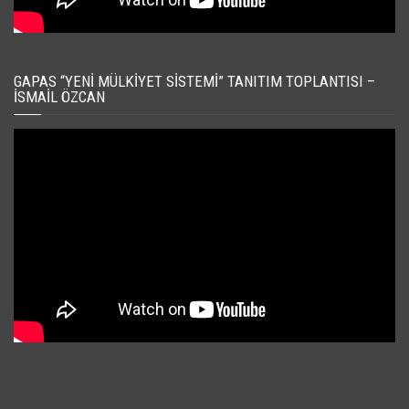
GAPAS “YENI MÜLKIYET SISTEMI” TANITIM TOPLANTISI –
İSMAIL ÖZCAN