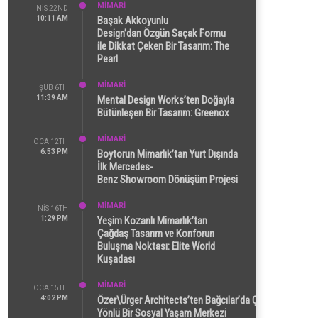
MİMARİ
NIS 22ND
10:11 AM
Başak Akkoyunlu
Design’dan Özgün Saçak Formu
ile Dikkat Çeken Bir Tasarım: The
Pearl
MİMARİ
ŞUB 6TH
11:39 AM
Mental Design Works’ten Doğayla
Bütünleşen Bir Tasarım: Greenox
MİMARİ
OCA 12TH
6:53 PM
Boytorun Mimarlık’tan Yurt Dışında
İlk Mercedes-
Benz Showroom Dönüşüm Projesi
MİMARİ
NIS 16TH
1:29 PM
Yeşim Kozanlı Mimarlık’tan
Çağdaş Tasarım ve Konforun
Buluşma Noktası: Elite World
Kuşadası
MİMARİ
OCA 15TH
4:02 PM
Özer\Ürger Architects’ten Bağcılar’da Çok
Yönlü Bir Sosyal Yaşam Merkezi