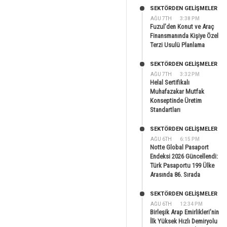
SEKTÖRDEN GELIŞMELER
AĞU 7TH
3:38 PM
Fuzul’den Konut ve Araç
Finansmanında Kişiye Özel
Terzi Usulü Planlama
SEKTÖRDEN GELIŞMELER
AĞU 7TH
3:32 PM
Helal Sertifikalı
Muhafazakar Mutfak
Konseptinde Üretim
Standartları
SEKTÖRDEN GELIŞMELER
AĞU 6TH
6:15 PM
Notte Global Pasaport
Endeksi 2026 Güncellendi:
Türk Pasaportu 199 Ülke
Arasında 86. Sırada
SEKTÖRDEN GELIŞMELER
AĞU 6TH
12:34 PM
Birleşik Arap Emirlikleri’nin
İlk Yüksek Hızlı Demiryolu