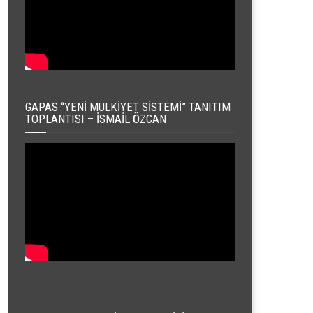
GAPAS “YENI MÜLKIYET SISTEMI” TANITIM
TOPLANTISI – İSMAIL ÖZCAN