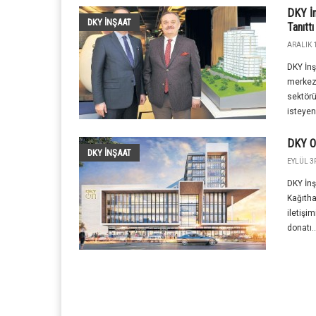
DKY İ
DKY İNŞAAT
Tanıttı
ARALIK 1
DKY İnş
merkezi
sektörü
isteyen
DKY ON
DKY İNŞAAT
EYLÜL 3R
DKY İnş
Kağıthan
iletişi
donatı..