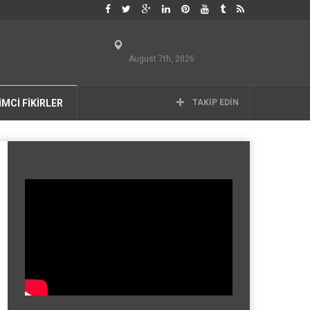
August 7th, 2026
İMCİ FİKİRLER
TAKIP EDIN