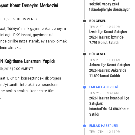
sektörü yapay zekâ
nşaat Konut Deneyim Merkezini
teknolojileriyle dönüşüyor
5TH, 2015 |
0 COMMENTS
BÖLGESEL
TEM 21ST
12:02 PM
aat, Türkiye’nin ilk gayrimenkul deneyim
İzmir İlçe Konut Satışları
ni açtı. DKY İnşaat, gayrimenkul
2026 Haziran: İzmir’de
nde bir ilke imza atarak, ev sahibi olmak
7.791 Konut Satıldı
lerin almak...
BÖLGESEL
 Kağıthane Lansmanı Yapıldı
TEM 21ST
11:11 AM
Ankara İlçe Konut Satışları
D, 2015 |
0 COMMENTS
2026 Haziran: Ankara’da
11.699 konut Satıldı
aat ‘DKY On’ konseptindeki ilk projesi
e’yi tanıttı. İnteraktif ve nesnelerin
EMLAK HABERLERI
mine açık olacak bu konseptte tüm
TEM 21ST
9:40 AM
.
2026 Haziran İstanbul İlçe
Satışları:
İstanbul’da 24.084 Konut
Satıldı
EMLAK HABERLERI
TEM 17TH
12:44 PM