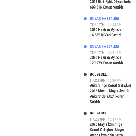
2026 İlk 6 Aylık Döneminde
699.516 Konut Satıldı
EMLAK HABERLERI
TEM 17TH
11:22 AM
2026 Haziran Ayında
16.565 İş Yeri Satıldı
EMLAK HABERLERI
TEM 17TH
10:31 AM
2026 Haziran Ayında
129.979 Konut Satıldı
BÖLGESEL
HAZ 23RD
12:59 PM
Ankara İlçe Konut Satışları
2026 Mayıs: Mayıs Ayında
Ankara’da 8.021 konut
Satıldı
BÖLGESEL
HAZ 23RD
12:17 PM
2026 Mayıs İzmir İlçe
Konut Satışları: Mayıs
Ayında İzmir’de 5.624