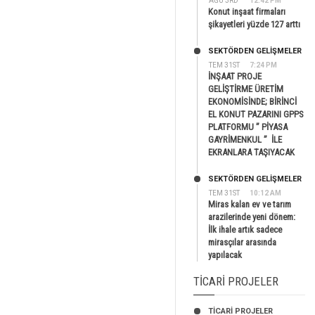
AĞU 3RD
12:42 PM
Konut inşaat firmaları
şikayetleri yüzde 127 arttı
SEKTÖRDEN GELIŞMELER
TEM 31ST
7:24 PM
İNŞAAT PROJE
GELİŞTİRME ÜRETİM
EKONOMİSİNDE; BİRİNCİ
EL KONUT PAZARINI GPPS
PLATFORMU ” PİYASA
GAYRİMENKUL ” İLE
EKRANLARA TAŞIYACAK
SEKTÖRDEN GELIŞMELER
TEM 31ST
10:12 AM
Miras kalan ev ve tarım
arazilerinde yeni dönem:
İlk ihale artık sadece
mirasçılar arasında
yapılacak
TICARI PROJELER
TİCARİ PROJELER