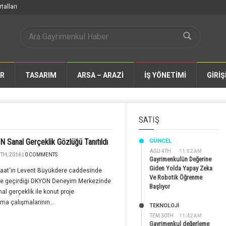
talları
AR
TASARIM
ARSA – ARAZİ
İŞ YÖNETİMİ
GİRİŞ
SATIŞ
 Sanal Gerçeklik Gözlüğü Tanıtıldı
GÜNCEL
AĞU 4TH
11:02 AM
TH, 2016 |
0 COMMENTS
Gayrimenkulün Değerine
Giden Yolda Yapay Zeka
şaat'ın Levent Büyükdere caddesinde
Ve Robotik Öğrenme
ete geçirdiği DKYON Deneyim Merkezinde
Başlıyor
al gerçeklik ile konut proje
ma çalışmalarının...
TEKNOLOJİ
TEM 30TH
11:42 AM
Gayrimenkul değerleme