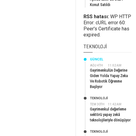
Konut Satıldı
RSS hatası:
WP HTTP
Error: cURL error 60:
Peer's Certificate has
expired.
TEKNOLOJI
GÜNCEL
AĞU 4TH
11:02 AM
Gayrimenkulün Değerine
Giden Yolda Yapay Zeka
Ve Robotik Öğrenme
Başlıyor
TEKNOLOJİ
TEM 30TH
11:42 AM
Gayrimenkul değerleme
sektörü yapay zekâ
teknolojileriyle dönüşüyor
TEKNOLOJİ