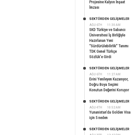
Projesine Kalyon İnşaat
İmzası
SEKTÖRDEN GELIŞMELER
AĞU 6TH
11:30 AM
SKD Türkiye ve Sabancı
Üniversitesi İş Birliğiyle
Hazırlanan Yeni
“Sürdürülebilirlik” Tanımı
TDK Genel Türkçe
Sözlük’e Girdi
SEKTÖRDEN GELIŞMELER
AĞU 6TH
11:27 AM
Evini Yenileyen Kazanıyor,
Doğru Boya Seçimi
Konutun Değerini Koruyor
SEKTÖRDEN GELIŞMELER
AĞU 4TH
10:52 AM
Yunanistan’da Golden Visa
için 5 neden
SEKTÖRDEN GELIŞMELER