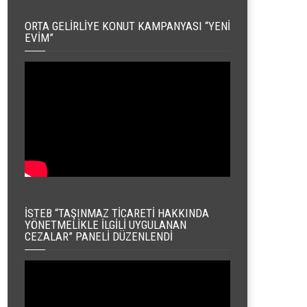
ORTA GELIRLIYE KONUT KAMPANYASI “YENI
EVIM”
İSTEB “TAŞINMAZ TICARETI HAKKINDA
YÖNETMELIKLE İLGILI UYGULANAN
CEZALAR” PANELI DÜZENLENDI