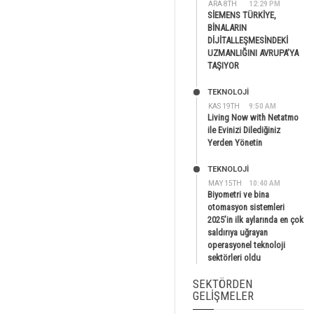
ARA 8TH
12:29 PM
SİEMENS TÜRKİYE,
BİNALARIN
DİJİTALLEŞMESİNDEKİ
UZMANLIĞINI AVRUPA’YA
TAŞIYOR
TEKNOLOJİ
KAS 19TH
9:50 AM
Living Now with Netatmo
ile Evinizi Dilediğiniz
Yerden Yönetin
TEKNOLOJİ
MAY 15TH
10:40 AM
Biyometri ve bina
otomasyon sistemleri
2025’in ilk aylarında en çok
saldırıya uğrayan
operasyonel teknoloji
sektörleri oldu
SEKTÖRDEN
GELIŞMELER