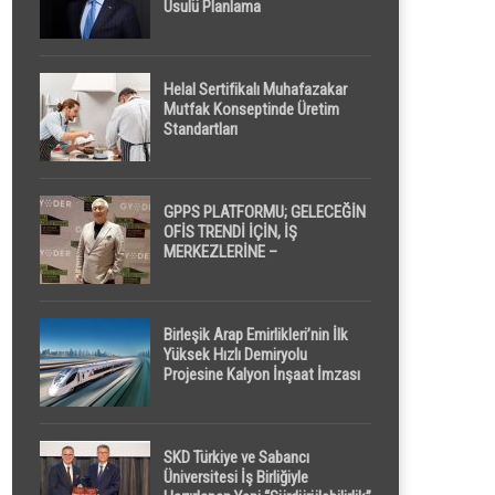
Usulü Planlama
Helal Sertifikalı Muhafazakar
Mutfak Konseptinde Üretim
Standartları
GPPS PLATFORMU; GELECEĞİN
OFİS TRENDİ İÇİN, İŞ
MERKEZLERİNE –
GELİŞTİRİCİLERE ” POD /
KAPSÜL ” UYKU KABİNİ
ÖNERİYOR
Birleşik Arap Emirlikleri’nin İlk
Yüksek Hızlı Demiryolu
Projesine Kalyon İnşaat İmzası
SKD Türkiye ve Sabancı
Üniversitesi İş Birliğiyle