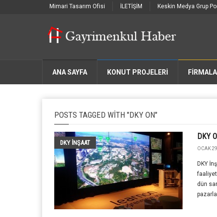
Mimari Tasarım Ofisi
İLETİŞİM
Keskin Medya Grup Por
ANA SAYFA
KONUT PROJELERİ
FIRMAL
POSTS TAGGED WITH "DKY ON"
DKY ON
DKY İNŞAAT
OCAK 29
DKY İn
faaliy
dün san
pazarla