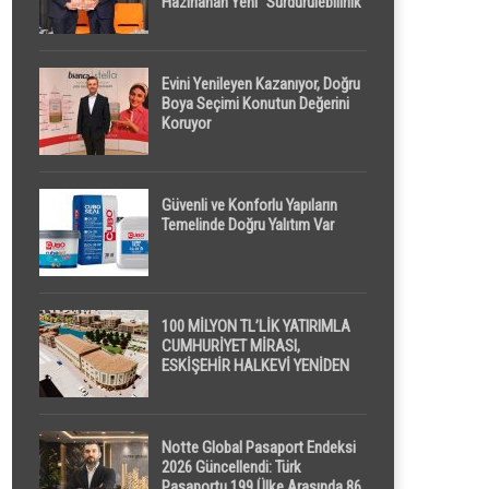
Hazırlanan Yeni “Sürdürülebilirlik”
Tanımı TDK Genel Türkçe
Sözlük’e Girdi
Evini Yenileyen Kazanıyor, Doğru
Boya Seçimi Konutun Değerini
Koruyor
Güvenli ve Konforlu Yapıların
Temelinde Doğru Yalıtım Var
100 MİLYON TL’LİK YATIRIMLA
CUMHURİYET MİRASI,
ESKİŞEHİR HALKEVİ YENİDEN
HAYAT BULUYOR
Notte Global Pasaport Endeksi
2026 Güncellendi: Türk
Pasaportu 199 Ülke Arasında 86.