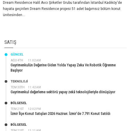
Dream Residence Halil Avcı Şirketler Grubu tarafından İstanbul Kadıköy'de
hayata geçirilen Dream Residence projesi 51 adet bağımsız bölüm konut
ünitesinden...
SATIŞ
GÜNCEL
AĞU 4TH
11:02 AM
Gayrimenkulün Değerine Giden Yolda Yapay Zeka Ve Robotik Öğrenme
Başlıyor
TEKNOLOJİ
TEM 30TH
11:42 AM
Gayrimenkul değerleme sektörü yapay zekâ teknolojileriyle dönüşüyor
BÖLGESEL
TEM 21ST
12:02 PM
İzmir İlçe Konut Satışları 2026 Haziran: İzmir’de 7.791 Konut Satıldı
BÖLGESEL
TEM 21ST
11:11 AM