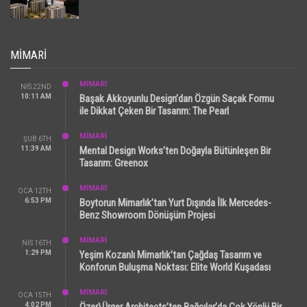
MIMARI
MİMARİ
NIS 22ND
10:11 AM
Başak Akkoyunlu Design’dan Özgün Saçak Formu
ile Dikkat Çeken Bir Tasarım: The Pearl
MİMARİ
ŞUB 6TH
11:39 AM
Mental Design Works’ten Doğayla Bütünleşen Bir
Tasarım: Greenox
MİMARİ
OCA 12TH
6:53 PM
Boytorun Mimarlık’tan Yurt Dışında İlk Mercedes-
Benz Showroom Dönüşüm Projesi
MİMARİ
NIS 16TH
1:29 PM
Yeşim Kozanlı Mimarlık’tan Çağdaş Tasarım ve
Konforun Buluşma Noktası: Elite World Kuşadası
MİMARİ
OCA 15TH
4:02 PM
Özer\Ürger Architects’ten Bağcılar’da Çok Yönlü Bir