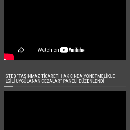
İSTEB “TAŞINMAZ TICARETI HAKKINDA YÖNETMELIKLE
İLGILI UYGULANAN CEZALAR” PANELI DÜZENLENDI