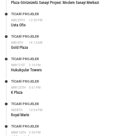
Plaza Görünümlü Sanayi Projesi: Modern Sanayi Merkezi
TİCARİ PROJELER
KAS 29TH
12:23 PM
Usta Ofis
TİCARİ PROJELER
KAS 6TH
10:12 AM
Gold Plaza
TİCARİ PROJELER
MAY 31ST
3:10 PM
Hukukçular Towers
TİCARİ PROJELER
MAY 25TH
5:51 PM
K Plaza
TİCARİ PROJELER
NIS 8TH
12:34 PM
Royal Marin
TİCARİ PROJELER
MAR 16TH
3:30 PM