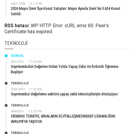
HAZ 23RD
12:17 PM
2026 Mayıs İzmir İlçe Konut Satışları: Mayıs Ayında İzmir’de 5.624 Konut
Satıldı
RSS hatası:
WP HTTP Error: cURL error 60: Peer's
Certificate has expired.
TEKNOLOJI
GÜNCEL
AĞU 4TH
11:02 AM
Gayrimenkulün Değerine Giden Yolda Yapay Zeka Ve Robotik Öğrenme
Başlıyor
TEKNOLOJİ
TEM 30TH
11:42 AM
Gayrimenkul değerleme sektörü yapay zekâ teknolojileriyle dönüşüyor
TEKNOLOJİ
ARA 8TH
12:29 PM
SİEMENS TÜRKİYE, BİNALARIN DİJİTALLEŞMESİNDEKİ UZMANLIĞINI
AVRUPA’YA TAŞIYOR
TEKNOLOJİ