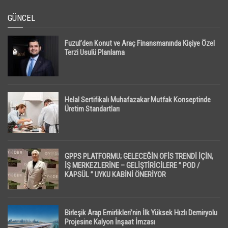
GÜNCEL
Fuzul’den Konut ve Araç Finansmanında Kişiye Özel
Terzi Usulü Planlama
Helal Sertifikalı Muhafazakar Mutfak Konseptinde
Üretim Standartları
GPPS PLATFORMU; GELECEĞİN OFİS TRENDİ İÇİN,
İŞ MERKEZLERİNE – GELİŞTİRİCİLERE ” POD /
KAPSÜL ” UYKU KABİNİ ÖNERİYOR
Birleşik Arap Emirlikleri’nin İlk Yüksek Hızlı Demiryolu
Projesine Kalyon İnşaat İmzası