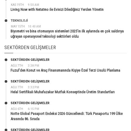
KAS 19TH
9:50 AM
Living Now with Netatmo ile Evinizi Dilediğiniz Yerden Yönetin
TEKNOLOJİ
MAY 15TH
10:40 AM
Biyometri ve bina otomasyon sistemleri 2025’in ilk aylarında en çok saldırıya
uğrayan operasyonel teknoloji sektörleri oldu
SEKTÖRDEN GELIŞMELER
SEKTÖRDEN GELIŞMELER
AĞU 7TH
3:38 PM
Fuzul’den Konut ve Araç Finansmanında Kişiye Özel Terzi Usulü Planlama
SEKTÖRDEN GELIŞMELER
AĞU 7TH
3:32 PM
Helal Sertifikalı Muhafazakar Mutfak Konseptinde Üretim Standartları
SEKTÖRDEN GELIŞMELER
AĞU 6TH
6:15 PM
Notte Global Pasaport Endeksi 2026 Güncellendi: Türk Pasaportu 199 Ülke
Arasında 86. Sırada
SEKTÖRDEN GELIŞMELER