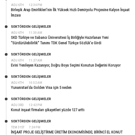
AĞU 6TH
12:34 PM
Birleşik Arap Emirlikleri’nin İlk Yüksek Hızlı Demiryolu Projesine Kalyon İnşaat
İmzası
SEKTÖRDEN GELIŞMELER
AĞU 6TH
11:30 AM
SKD Türkiye ve Sabancı Üniversitesi İş Birliğiyle Hazırlanan Yeni
“Sürdürülebilirlik” Tanımı TDK Genel Türkçe Sözlük’e Girdi
SEKTÖRDEN GELIŞMELER
AĞU 6TH
11:27 AM
Evini Yenileyen Kazanıyor, Doğru Boya Seçimi Konutun Değerini Koruyor
SEKTÖRDEN GELIŞMELER
AĞU 4TH
10:52 AM
Yunanistan’da Golden Visa için 5 neden
SEKTÖRDEN GELIŞMELER
AĞU 3RD
12:42 PM
Konut inşaat firmaları şikayetleri yüzde 127 arttı
SEKTÖRDEN GELIŞMELER
TEM 31ST
7:24 PM
İNŞAAT PROJE GELİŞTİRME ÜRETİM EKONOMİSİNDE; BİRİNCİ EL KONUT