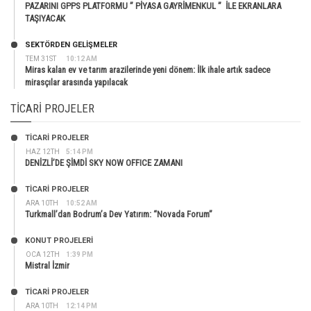
PAZARINI GPPS PLATFORMU ” PİYASA GAYRİMENKUL ” İLE EKRANLARA
TAŞIYACAK
SEKTÖRDEN GELIŞMELER
TEM 31ST
10:12 AM
Miras kalan ev ve tarım arazilerinde yeni dönem: İlk ihale artık sadece
mirasçılar arasında yapılacak
TICARI PROJELER
TİCARİ PROJELER
HAZ 12TH
5:14 PM
DENİZLİ’DE ŞİMDİ SKY NOW OFFICE ZAMANI
TİCARİ PROJELER
ARA 10TH
10:52 AM
Turkmall’dan Bodrum’a Dev Yatırım: “Novada Forum”
KONUT PROJELERI
OCA 12TH
1:39 PM
Mistral İzmir
TİCARİ PROJELER
ARA 10TH
12:14 PM