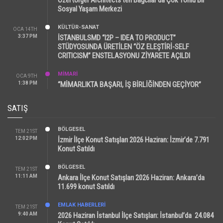
Sosyal Yaşam Merkezi
KÜLTÜR-SANAT
OCA 14TH
3:37 PM
İSTANBULSMD “I2P – IDEA TO PRODUCT”
STÜDYOSUNDA ÜRETİLEN “ÖZ ELEŞTİRİ-SELF
CRITICISM” ENSTELASYONU ZİYARETE AÇILDI
MİMARİ
OCA 9TH
1:38 PM
“MİMARLIKTA BAŞARI, İŞ BİRLİĞİNDEN GEÇİYOR”
SATIŞ
BÖLGESEL
TEM 21ST
12:02 PM
İzmir İlçe Konut Satışları 2026 Haziran: İzmir’de 7.791
Konut Satıldı
BÖLGESEL
TEM 21ST
11:11 AM
Ankara İlçe Konut Satışları 2026 Haziran: Ankara’da
11.699 konut Satıldı
EMLAK HABERLERI
TEM 21ST
9:40 AM
2026 Haziran İstanbul İlçe Satışları: İstanbul’da 24.084