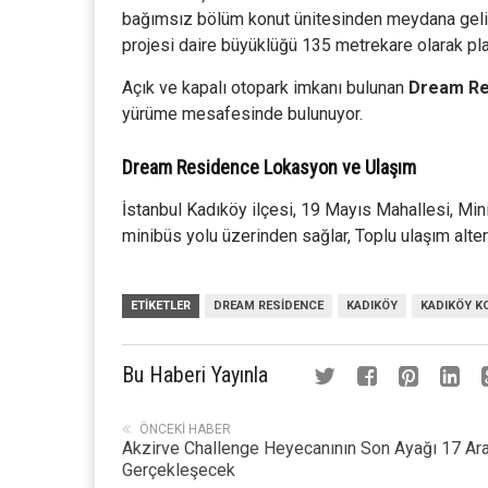
bağımsız bölüm konut ünitesinden meydana geli
projesi daire büyüklüğü 135 metrekare olarak pl
Açık ve kapalı otopark imkanı bulunan
Dream Re
yürüme mesafesinde bulunuyor.
Dream Residence Lokasyon ve Ulaşım
İstanbul Kadıköy ilçesi, 19 Mayıs Mahallesi, Mi
minibüs yolu üzerinden sağlar, Toplu ulaşım altern
ETIKETLER
DREAM RESIDENCE
KADIKÖY
KADIKÖY K
Bu Haberi Yayınla
ÖNCEKI HABER
Akzirve Challenge Heyecanının Son Ayağı 17 Aral
Gerçekleşecek