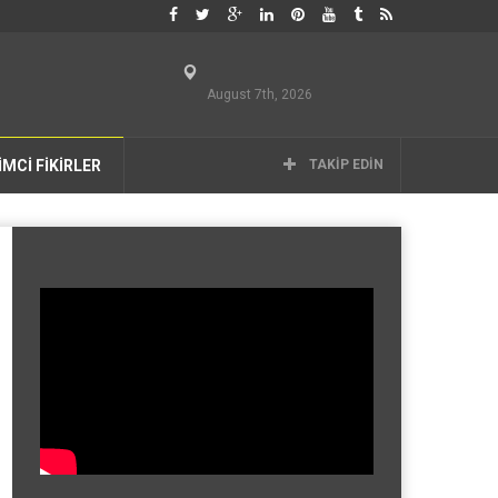
August 7th, 2026
İMCİ FİKİRLER
TAKIP EDIN