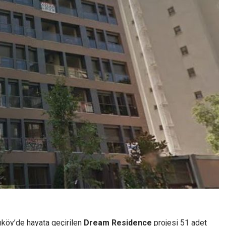
dıköy’de hayata geçirilen
Dream Residence
projesi 51 adet