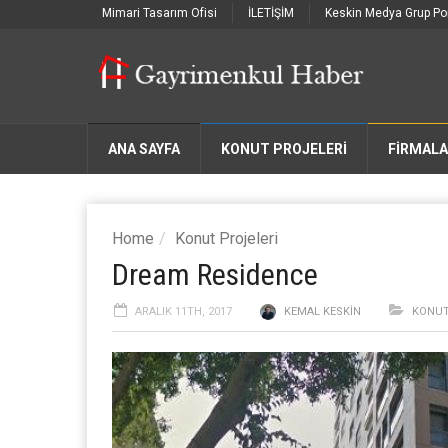
Mimari Tasarım Ofisi
İLETİŞİM
Keskin Medya Grup Por
ANA SAYFA
KONUT PROJELERİ
FIRMAL
Home
Konut Projeleri
Dream Residence
ARALIK 11TH, 2017
KEMAL KESKIN
KONUT