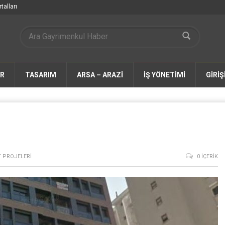
talları
AR
TASARIM
ARSA – ARAZİ
İŞ YÖNETİMİ
GİRİŞ
 PROJELERI
0 İÇERIK