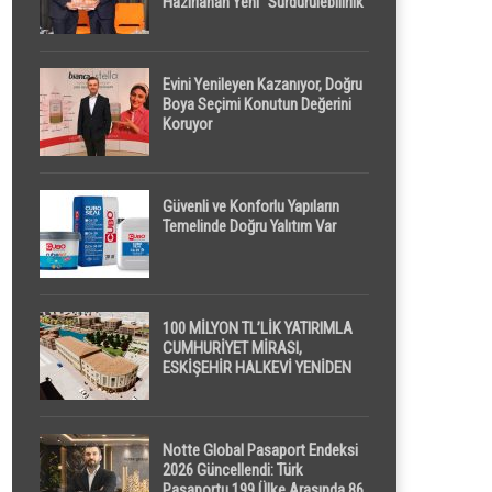
Hazırlanan Yeni “Sürdürülebilirlik”
Tanımı TDK Genel Türkçe
Sözlük’e Girdi
Evini Yenileyen Kazanıyor, Doğru
Boya Seçimi Konutun Değerini
Koruyor
Güvenli ve Konforlu Yapıların
Temelinde Doğru Yalıtım Var
100 MİLYON TL’LİK YATIRIMLA
CUMHURİYET MİRASI,
ESKİŞEHİR HALKEVİ YENİDEN
HAYAT BULUYOR
Notte Global Pasaport Endeksi
2026 Güncellendi: Türk
Pasaportu 199 Ülke Arasında 86.