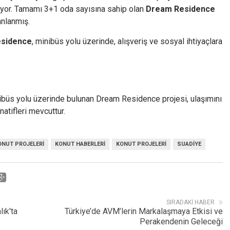
yor. Tamamı 3+1 oda sayısına sahip olan
Dream Residence
anlanmış.
sidence
, minibüs yolu üzerinde, alışveriş ve sosyal ihtiyaçlara
nibüs yolu üzerinde bulunan Dream Residence projesi, ulaşımını
atifleri mevcuttur.
ONUT PROJELERI
KONUT HABERLERI
KONUT PROJELERI
SUADIYE
SIRADAKI HABER
ık'ta
Türkiye’de AVM’lerin Markalaşmaya Etkisi ve
Perakendenin Geleceği