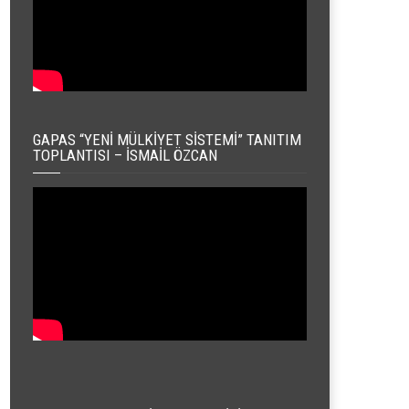
GAPAS “YENI MÜLKIYET SISTEMI” TANITIM
TOPLANTISI – İSMAIL ÖZCAN