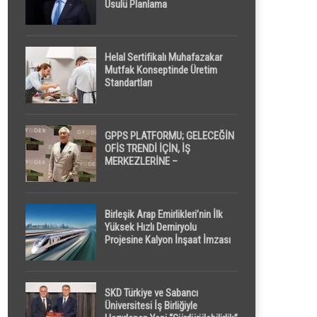
Usulü Planlama
Helal Sertifikalı Muhafazakar
Mutfak Konseptinde Üretim
Standartları
GPPS PLATFORMU; GELECEĞİN
OFİS TRENDİ İÇİN, İŞ
MERKEZLERİNE –
GELİŞTİRİCİLERE ” POD /
KAPSÜL ” UYKU KABİNİ
ÖNERİYOR
Birleşik Arap Emirlikleri’nin İlk
Yüksek Hızlı Demiryolu
Projesine Kalyon İnşaat İmzası
SKD Türkiye ve Sabancı
Üniversitesi İş Birliğiyle