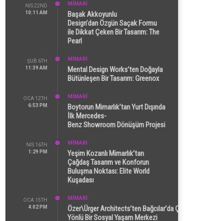
MİMARİ
NIS 22ND
10:11 AM
Başak Akkoyunlu
Design’dan Özgün Saçak Formu
ile Dikkat Çeken Bir Tasarım: The
Pearl
MİMARİ
ŞUB 6TH
11:39 AM
Mental Design Works’ten Doğayla
Bütünleşen Bir Tasarım: Greenox
MİMARİ
OCA 12TH
6:53 PM
Boytorun Mimarlık’tan Yurt Dışında
İlk Mercedes-
Benz Showroom Dönüşüm Projesi
MİMARİ
NIS 16TH
1:29 PM
Yeşim Kozanlı Mimarlık’tan
Çağdaş Tasarım ve Konforun
Buluşma Noktası: Elite World
Kuşadası
MİMARİ
OCA 15TH
4:02 PM
Özer\Ürger Architects’ten Bağcılar’da Çok
Yönlü Bir Sosyal Yaşam Merkezi