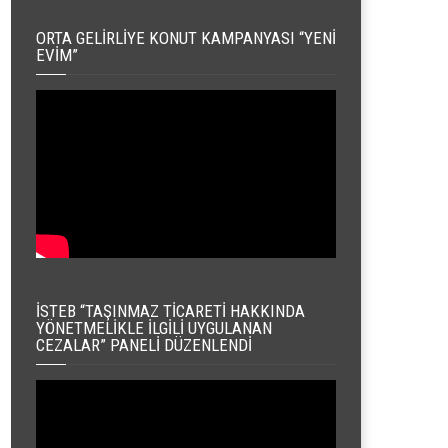
ORTA GELIRLIYE KONUT KAMPANYASI “YENI
EVIM”
İSTEB “TAŞINMAZ TICARETI HAKKINDA
YÖNETMELIKLE İLGILI UYGULANAN
CEZALAR” PANELI DÜZENLENDI