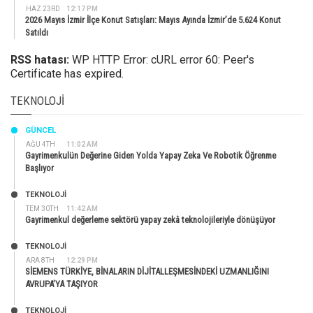
HAZ 23RD
12:17 PM
2026 Mayıs İzmir İlçe Konut Satışları: Mayıs Ayında İzmir’de 5.624 Konut
Satıldı
RSS hatası:
WP HTTP Error: cURL error 60: Peer's
Certificate has expired.
TEKNOLOJI
GÜNCEL
AĞU 4TH
11:02 AM
Gayrimenkulün Değerine Giden Yolda Yapay Zeka Ve Robotik Öğrenme
Başlıyor
TEKNOLOJİ
TEM 30TH
11:42 AM
Gayrimenkul değerleme sektörü yapay zekâ teknolojileriyle dönüşüyor
TEKNOLOJİ
ARA 8TH
12:29 PM
SİEMENS TÜRKİYE, BİNALARIN DİJİTALLEŞMESİNDEKİ UZMANLIĞINI
AVRUPA’YA TAŞIYOR
TEKNOLOJİ