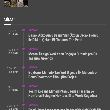
MIMARI
MİMARİ
NIS 22ND
10:11 AM
Başak Akkoyunlu Design’dan Özgün Saçak Formu
ile Dikkat Çeken Bir Tasarım: The Pearl
MİMARİ
ŞUB 6TH
11:39 AM
Mental Design Works’ten Doğayla Bütünleşen Bir
Tasarım: Greenox
MİMARİ
OCA 12TH
6:53 PM
Boytorun Mimarlık’tan Yurt Dışında İlk Mercedes-
Benz Showroom Dönüşüm Projesi
MİMARİ
NIS 16TH
1:29 PM
Yeşim Kozanlı Mimarlık’tan Çağdaş Tasarım ve
Konforun Buluşma Noktası: Elite World Kuşadası
MİMARİ
OCA 15TH
4:02 PM
Özer\Ürger Architects’ten Bağcılar’da Çok Yönlü Bir