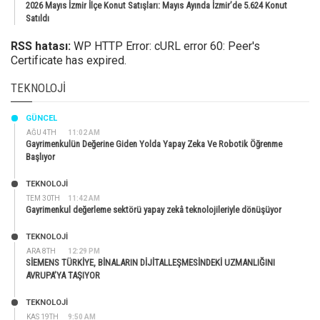
2026 Mayıs İzmir İlçe Konut Satışları: Mayıs Ayında İzmir’de 5.624 Konut
Satıldı
RSS hatası:
WP HTTP Error: cURL error 60: Peer's
Certificate has expired.
TEKNOLOJI
GÜNCEL
AĞU 4TH
11:02 AM
Gayrimenkulün Değerine Giden Yolda Yapay Zeka Ve Robotik Öğrenme
Başlıyor
TEKNOLOJİ
TEM 30TH
11:42 AM
Gayrimenkul değerleme sektörü yapay zekâ teknolojileriyle dönüşüyor
TEKNOLOJİ
ARA 8TH
12:29 PM
SİEMENS TÜRKİYE, BİNALARIN DİJİTALLEŞMESİNDEKİ UZMANLIĞINI
AVRUPA’YA TAŞIYOR
TEKNOLOJİ
KAS 19TH
9:50 AM