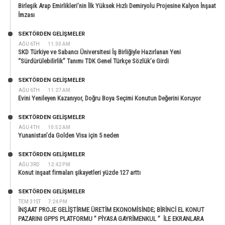
Birleşik Arap Emirlikleri’nin İlk Yüksek Hızlı Demiryolu Projesine Kalyon İnşaat
İmzası
SEKTÖRDEN GELIŞMELER
AĞU 6TH
11:30 AM
SKD Türkiye ve Sabancı Üniversitesi İş Birliğiyle Hazırlanan Yeni
“Sürdürülebilirlik” Tanımı TDK Genel Türkçe Sözlük’e Girdi
SEKTÖRDEN GELIŞMELER
AĞU 6TH
11:27 AM
Evini Yenileyen Kazanıyor, Doğru Boya Seçimi Konutun Değerini Koruyor
SEKTÖRDEN GELIŞMELER
AĞU 4TH
10:52 AM
Yunanistan’da Golden Visa için 5 neden
SEKTÖRDEN GELIŞMELER
AĞU 3RD
12:42 PM
Konut inşaat firmaları şikayetleri yüzde 127 arttı
SEKTÖRDEN GELIŞMELER
TEM 31ST
7:24 PM
İNŞAAT PROJE GELİŞTİRME ÜRETİM EKONOMİSİNDE; BİRİNCİ EL KONUT
PAZARINI GPPS PLATFORMU ” PİYASA GAYRİMENKUL ” İLE EKRANLARA