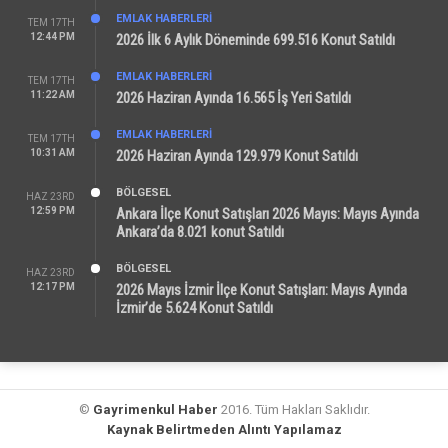
EMLAK HABERLERI
TEM 17TH
12:44 PM
2026 İlk 6 Aylık Döneminde 699.516 Konut Satıldı
EMLAK HABERLERI
TEM 17TH
11:22 AM
2026 Haziran Ayında 16.565 İş Yeri Satıldı
EMLAK HABERLERI
TEM 17TH
10:31 AM
2026 Haziran Ayında 129.979 Konut Satıldı
BÖLGESEL
HAZ 23RD
12:59 PM
Ankara İlçe Konut Satışları 2026 Mayıs: Mayıs Ayında
Ankara’da 8.021 konut Satıldı
BÖLGESEL
HAZ 23RD
12:17 PM
2026 Mayıs İzmir İlçe Konut Satışları: Mayıs Ayında
İzmir’de 5.624 Konut Satıldı
©
Gayrimenkul Haber
2016. Tüm Hakları Saklıdır.
Kaynak Belirtmeden Alıntı Yapılamaz