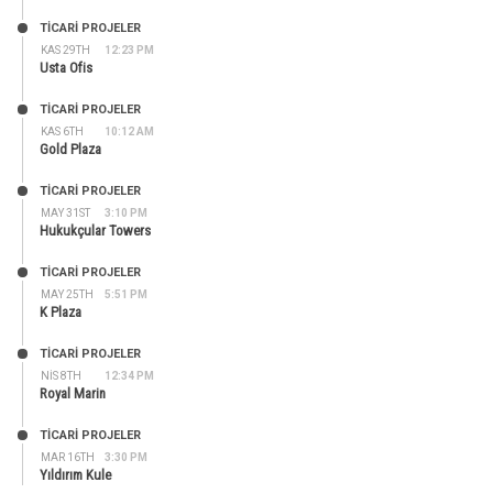
TİCARİ PROJELER
KAS 29TH
12:23 PM
Usta Ofis
TİCARİ PROJELER
KAS 6TH
10:12 AM
Gold Plaza
TİCARİ PROJELER
MAY 31ST
3:10 PM
Hukukçular Towers
TİCARİ PROJELER
MAY 25TH
5:51 PM
K Plaza
TİCARİ PROJELER
NIS 8TH
12:34 PM
Royal Marin
TİCARİ PROJELER
MAR 16TH
3:30 PM
Yıldırım Kule