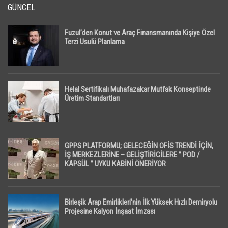
GÜNCEL
Fuzul’den Konut ve Araç Finansmanında Kişiye Özel
Terzi Usulü Planlama
Helal Sertifikalı Muhafazakar Mutfak Konseptinde
Üretim Standartları
GPPS PLATFORMU; GELECEĞİN OFİS TRENDİ İÇİN,
İŞ MERKEZLERİNE – GELİŞTİRİCİLERE ” POD /
KAPSÜL ” UYKU KABİNİ ÖNERİYOR
Birleşik Arap Emirlikleri’nin İlk Yüksek Hızlı Demiryolu
Projesine Kalyon İnşaat İmzası