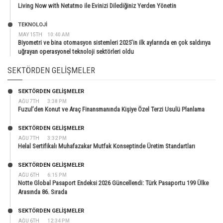
Living Now with Netatmo ile Evinizi Dilediğiniz Yerden Yönetin
TEKNOLOJİ
MAY 15TH
10:40 AM
Biyometri ve bina otomasyon sistemleri 2025’in ilk aylarında en çok saldırıya
uğrayan operasyonel teknoloji sektörleri oldu
SEKTÖRDEN GELIŞMELER
SEKTÖRDEN GELIŞMELER
AĞU 7TH
3:38 PM
Fuzul’den Konut ve Araç Finansmanında Kişiye Özel Terzi Usulü Planlama
SEKTÖRDEN GELIŞMELER
AĞU 7TH
3:32 PM
Helal Sertifikalı Muhafazakar Mutfak Konseptinde Üretim Standartları
SEKTÖRDEN GELIŞMELER
AĞU 6TH
6:15 PM
Notte Global Pasaport Endeksi 2026 Güncellendi: Türk Pasaportu 199 Ülke
Arasında 86. Sırada
SEKTÖRDEN GELIŞMELER
AĞU 6TH
12:34 PM