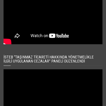
İSTEB “TAŞINMAZ TICARETI HAKKINDA YÖNETMELIKLE
İLGILI UYGULANAN CEZALAR” PANELI DÜZENLENDI