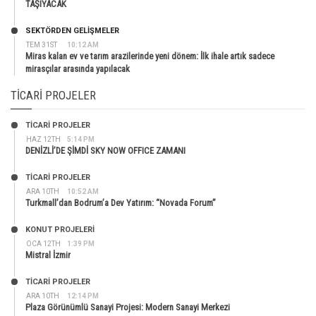
TAŞIYACAK
SEKTÖRDEN GELIŞMELER
TEM 31ST
10:12 AM
Miras kalan ev ve tarım arazilerinde yeni dönem: İlk ihale artık sadece
mirasçılar arasında yapılacak
TICARI PROJELER
TİCARİ PROJELER
HAZ 12TH
5:14 PM
DENİZLİ’DE ŞİMDİ SKY NOW OFFICE ZAMANI
TİCARİ PROJELER
ARA 10TH
10:52 AM
Turkmall’dan Bodrum’a Dev Yatırım: “Novada Forum”
KONUT PROJELERI
OCA 12TH
1:39 PM
Mistral İzmir
TİCARİ PROJELER
ARA 10TH
12:14 PM
Plaza Görünümlü Sanayi Projesi: Modern Sanayi Merkezi