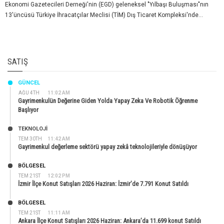
Ekonomi Gazetecileri Derneği'nin (EGD) geleneksel "Yılbaşı Buluşması"nın
13'üncüsü Türkiye İhracatçılar Meclisi (TİM) Dış Ticaret Kompleksi'nde...
SATIŞ
GÜNCEL
AĞU 4TH
11:02 AM
Gayrimenkulün Değerine Giden Yolda Yapay Zeka Ve Robotik Öğrenme
Başlıyor
TEKNOLOJİ
TEM 30TH
11:42 AM
Gayrimenkul değerleme sektörü yapay zekâ teknolojileriyle dönüşüyor
BÖLGESEL
TEM 21ST
12:02 PM
İzmir İlçe Konut Satışları 2026 Haziran: İzmir’de 7.791 Konut Satıldı
BÖLGESEL
TEM 21ST
11:11 AM
Ankara İlçe Konut Satışları 2026 Haziran: Ankara’da 11.699 konut Satıldı