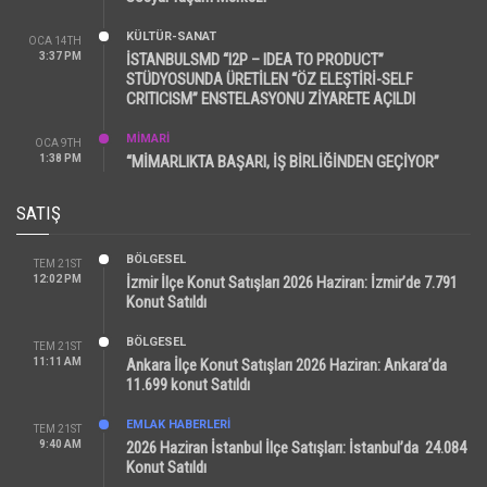
KÜLTÜR-SANAT
OCA 14TH
3:37 PM
İSTANBULSMD “I2P – IDEA TO PRODUCT”
STÜDYOSUNDA ÜRETİLEN “ÖZ ELEŞTİRİ-SELF
CRITICISM” ENSTELASYONU ZİYARETE AÇILDI
MİMARİ
OCA 9TH
1:38 PM
“MİMARLIKTA BAŞARI, İŞ BİRLİĞİNDEN GEÇİYOR”
SATIŞ
BÖLGESEL
TEM 21ST
12:02 PM
İzmir İlçe Konut Satışları 2026 Haziran: İzmir’de 7.791
Konut Satıldı
BÖLGESEL
TEM 21ST
11:11 AM
Ankara İlçe Konut Satışları 2026 Haziran: Ankara’da
11.699 konut Satıldı
EMLAK HABERLERI
TEM 21ST
9:40 AM
2026 Haziran İstanbul İlçe Satışları: İstanbul’da 24.084
Konut Satıldı