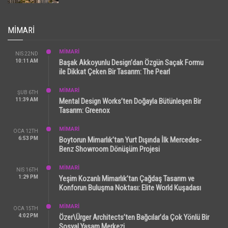
MIMARI
MİMARİ
NIS 22ND
10:11 AM
Başak Akkoyunlu Design’dan Özgün Saçak Formu
ile Dikkat Çeken Bir Tasarım: The Pearl
MİMARİ
ŞUB 6TH
11:39 AM
Mental Design Works’ten Doğayla Bütünleşen Bir
Tasarım: Greenox
MİMARİ
OCA 12TH
6:53 PM
Boytorun Mimarlık’tan Yurt Dışında İlk Mercedes-
Benz Showroom Dönüşüm Projesi
MİMARİ
NIS 16TH
1:29 PM
Yeşim Kozanlı Mimarlık’tan Çağdaş Tasarım ve
Konforun Buluşma Noktası: Elite World Kuşadası
MİMARİ
OCA 15TH
4:02 PM
Özer\Ürger Architects’ten Bağcılar’da Çok Yönlü Bir
Sosyal Yaşam Merkezi