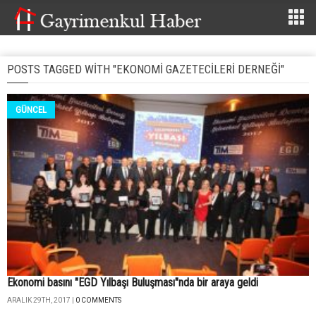
POSTS TAGGED WITH "EKONOMI GAZETECILERI DERNEĞI"
GÜNCEL
Ekonomi basını "EGD Yılbaşı Buluşması"nda bir araya geldi
ARALIK 29TH, 2017 |
0 COMMENTS