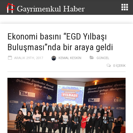
Ekonomi basını “EGD Yılbaşı
Buluşması”nda bir araya geldi
ARALIK 29TH, 2017
KEMAL KESKIN
GÜNCEL
0 İÇERIK