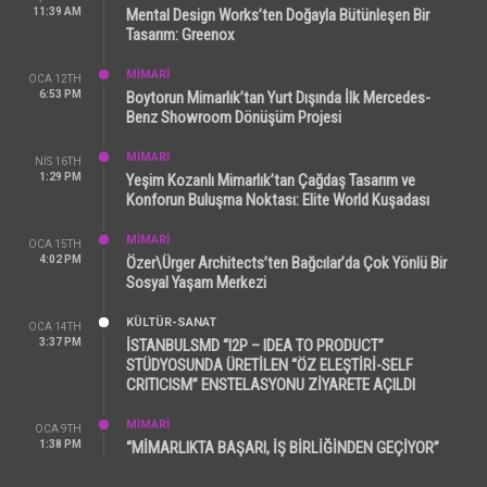
11:39 AM
Mental Design Works’ten Doğayla Bütünleşen Bir
Tasarım: Greenox
MİMARİ
OCA 12TH
6:53 PM
Boytorun Mimarlık’tan Yurt Dışında İlk Mercedes-
Benz Showroom Dönüşüm Projesi
MİMARİ
NIS 16TH
1:29 PM
Yeşim Kozanlı Mimarlık’tan Çağdaş Tasarım ve
Konforun Buluşma Noktası: Elite World Kuşadası
MİMARİ
OCA 15TH
4:02 PM
Özer\Ürger Architects’ten Bağcılar’da Çok Yönlü Bir
Sosyal Yaşam Merkezi
KÜLTÜR-SANAT
OCA 14TH
3:37 PM
İSTANBULSMD “I2P – IDEA TO PRODUCT”
STÜDYOSUNDA ÜRETİLEN “ÖZ ELEŞTİRİ-SELF
CRITICISM” ENSTELASYONU ZİYARETE AÇILDI
MİMARİ
OCA 9TH
1:38 PM
“MİMARLIKTA BAŞARI, İŞ BİRLİĞİNDEN GEÇİYOR”