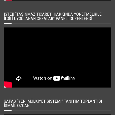
İSTEB “TAŞINMAZ TICARETI HAKKINDA YÖNETMELIKLE
İLGILI UYGULANAN CEZALAR” PANELI DÜZENLENDI
GAPAS “YENI MÜLKIYET SISTEMI” TANITIM TOPLANTISI –
İSMAIL ÖZCAN