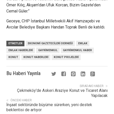
Ömer Kılıç, Akşam’dan Ufuk Korcan, Bizim Gazete’den
Cemal Güler.”
Geceye, CHP İstanbul Milletvekili Akif Hamzaçebi ve
Avcılar Belediye Başkanı Handan Toprak Benli de katıldı.
ETIKETLER
EKONOMI GAZETECILERI DERNEĞI
EMLAK
EMLAK HABERLERI
GAYRIMENKUL
GAYRIMENKUL HABER
KONUT
KONUT HABERLERI
KONUT PROJELERI
Bu Haberi Yayınla
SIRADAKI HABER
Çekmeköy'de Askeri Araziye Konut ve Ticaret Alanı
Yapılacak
ÖNCEKI HABER
İnşaat sektöründe büyüme sürerken, yeni destek
beklentisi de artıyor