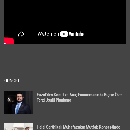
GÜNCEL
Fuzul’den Konut ve Araç Finansmanında Kişiye Özel
Terzi Usulü Planlama
Helal Sertifikalı Muhafazakar Mutfak Konseptinde