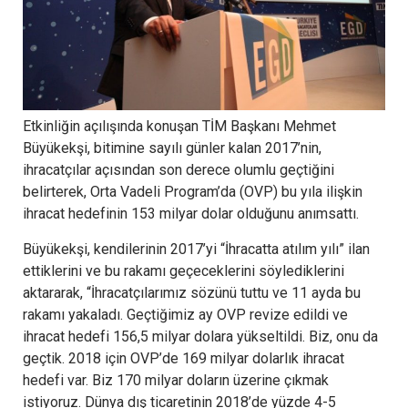
Etkinliğin açılışında konuşan TİM Başkanı Mehmet
Büyükekşi, bitimine sayılı günler kalan 2017’nin,
ihracatçılar açısından son derece olumlu geçtiğini
belirterek, Orta Vadeli Program’da (OVP) bu yıla ilişkin
ihracat hedefinin 153 milyar dolar olduğunu anımsattı.
Büyükekşi, kendilerinin 2017’yi “İhracatta atılım yılı” ilan
ettiklerini ve bu rakamı geçeceklerini söylediklerini
aktararak, “İhracatçılarımız sözünü tuttu ve 11 ayda bu
rakamı yakaladı. Geçtiğimiz ay OVP revize edildi ve
ihracat hedefi 156,5 milyar dolara yükseltildi. Biz, onu da
geçtik. 2018 için OVP’de 169 milyar dolarlık ihracat
hedefi var. Biz 170 milyar doların üzerine çıkmak
istiyoruz. Dünya dış ticaretinin 2018’de yüzde 4-5