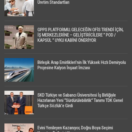
Üretim Standartları
GPPS PLATFORMU; GELECEĞİN OFİS TRENDİ İÇİN,
İŞ MERKEZLERİNE – GELİŞTİRİCİLERE ” POD /
KAPSÜL ” UYKU KABİNİ ÖNERİYOR
Birleşik Arap Emirlikleri’nin İlk Yüksek Hızlı Demiryolu
Projesine Kalyon İnşaat İmzası
SKD Türkiye ve Sabancı Üniversitesi İş Birliğiyle
Hazırlanan Yeni “Sürdürülebilirlik” Tanımı TDK Genel
Türkçe Sözlük’e Girdi
Evini Yenileyen Kazanıyor, Doğru Boya Seçimi