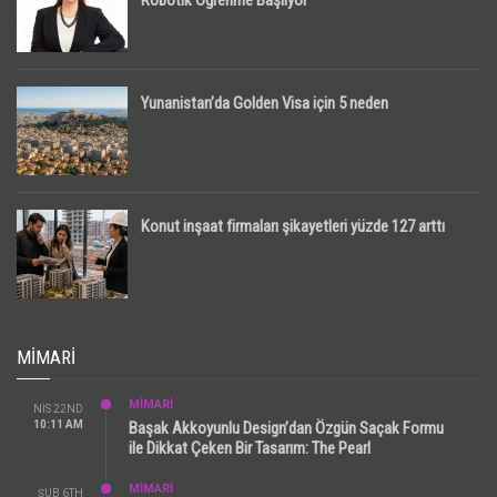
Yunanistan’da Golden Visa için 5 neden
Konut inşaat firmaları şikayetleri yüzde 127 arttı
MIMARI
MİMARİ
NIS 22ND
10:11 AM
Başak Akkoyunlu Design’dan Özgün Saçak Formu
ile Dikkat Çeken Bir Tasarım: The Pearl
MİMARİ
ŞUB 6TH