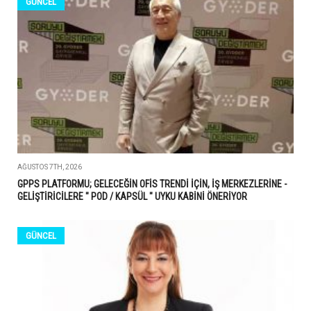
GÜNCEL
AĞUSTOS 7TH, 2026
GPPS PLATFORMU; GELECEĞİN OFİS TRENDİ İÇİN, İŞ MERKEZLERİNE -
GELİŞTİRİCİLERE " POD / KAPSÜL " UYKU KABİNİ ÖNERİYOR
GÜNCEL