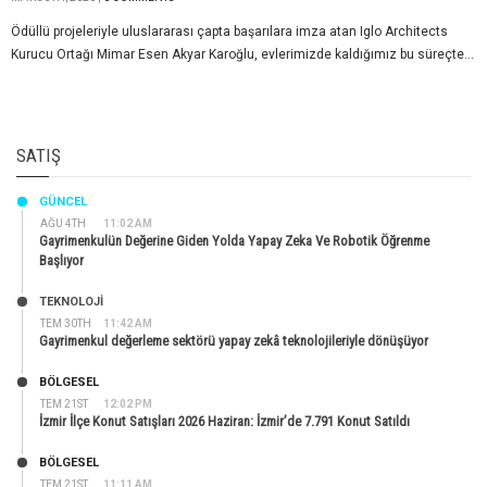
Ödüllü projeleriyle uluslararası çapta başarılara imza atan Iglo Architects
Kurucu Ortağı Mimar Esen Akyar Karoğlu, evlerimizde kaldığımız bu süreçte...
SATIŞ
GÜNCEL
AĞU 4TH
11:02 AM
Gayrimenkulün Değerine Giden Yolda Yapay Zeka Ve Robotik Öğrenme
Başlıyor
TEKNOLOJİ
TEM 30TH
11:42 AM
Gayrimenkul değerleme sektörü yapay zekâ teknolojileriyle dönüşüyor
BÖLGESEL
TEM 21ST
12:02 PM
İzmir İlçe Konut Satışları 2026 Haziran: İzmir’de 7.791 Konut Satıldı
BÖLGESEL
TEM 21ST
11:11 AM