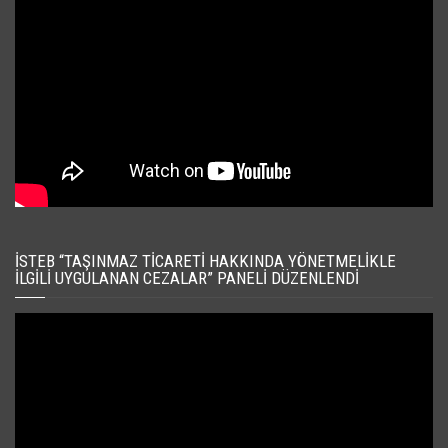
İSTEB “TAŞINMAZ TICARETI HAKKINDA YÖNETMELIKLE
İLGILI UYGULANAN CEZALAR” PANELI DÜZENLENDI