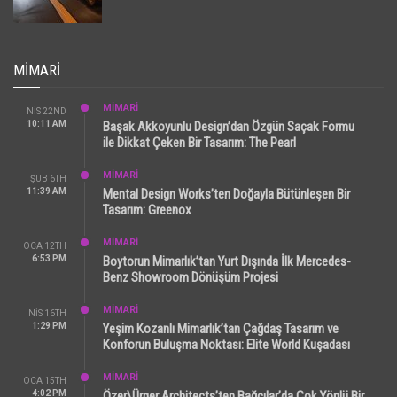
MIMARI
MİMARİ
NIS 22ND
10:11 AM
Başak Akkoyunlu Design’dan Özgün Saçak Formu
ile Dikkat Çeken Bir Tasarım: The Pearl
MİMARİ
ŞUB 6TH
11:39 AM
Mental Design Works’ten Doğayla Bütünleşen Bir
Tasarım: Greenox
MİMARİ
OCA 12TH
6:53 PM
Boytorun Mimarlık’tan Yurt Dışında İlk Mercedes-
Benz Showroom Dönüşüm Projesi
MİMARİ
NIS 16TH
1:29 PM
Yeşim Kozanlı Mimarlık’tan Çağdaş Tasarım ve
Konforun Buluşma Noktası: Elite World Kuşadası
MİMARİ
OCA 15TH
4:02 PM
Özer\Ürger Architects’ten Bağcılar’da Çok Yönlü Bir