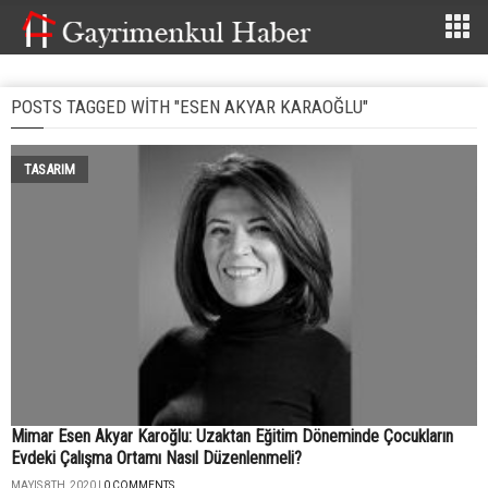
POSTS TAGGED WITH "ESEN AKYAR KARAOĞLU"
TASARIM
Mimar Esen Akyar Karoğlu: Uzaktan Eğitim Döneminde Çocukların
Evdeki Çalışma Ortamı Nasıl Düzenlenmeli?
MAYIS 8TH, 2020 |
0 COMMENTS