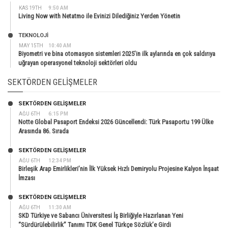
KAS 19TH
9:50 AM
Living Now with Netatmo ile Evinizi Dilediğiniz Yerden Yönetin
TEKNOLOJİ
MAY 15TH
10:40 AM
Biyometri ve bina otomasyon sistemleri 2025’in ilk aylarında en çok saldırıya
uğrayan operasyonel teknoloji sektörleri oldu
SEKTÖRDEN GELIŞMELER
SEKTÖRDEN GELIŞMELER
AĞU 6TH
6:15 PM
Notte Global Pasaport Endeksi 2026 Güncellendi: Türk Pasaportu 199 Ülke
Arasında 86. Sırada
SEKTÖRDEN GELIŞMELER
AĞU 6TH
12:34 PM
Birleşik Arap Emirlikleri’nin İlk Yüksek Hızlı Demiryolu Projesine Kalyon İnşaat
İmzası
SEKTÖRDEN GELIŞMELER
AĞU 6TH
11:30 AM
SKD Türkiye ve Sabancı Üniversitesi İş Birliğiyle Hazırlanan Yeni
“Sürdürülebilirlik” Tanımı TDK Genel Türkçe Sözlük’e Girdi