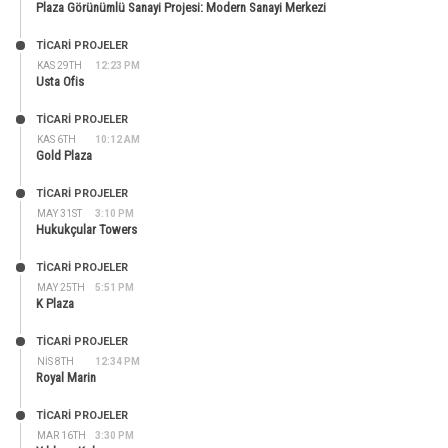
Plaza Görünümlü Sanayi Projesi: Modern Sanayi Merkezi
TİCARİ PROJELER
KAS 29TH
12:23 PM
Usta Ofis
TİCARİ PROJELER
KAS 6TH
10:12 AM
Gold Plaza
TİCARİ PROJELER
MAY 31ST
3:10 PM
Hukukçular Towers
TİCARİ PROJELER
MAY 25TH
5:51 PM
K Plaza
TİCARİ PROJELER
NIS 8TH
12:34 PM
Royal Marin
TİCARİ PROJELER
MAR 16TH
3:30 PM