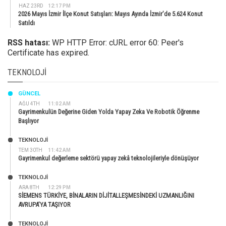
HAZ 23RD
12:17 PM
2026 Mayıs İzmir İlçe Konut Satışları: Mayıs Ayında İzmir’de 5.624 Konut
Satıldı
RSS hatası:
WP HTTP Error: cURL error 60: Peer's
Certificate has expired.
TEKNOLOJI
GÜNCEL
AĞU 4TH
11:02 AM
Gayrimenkulün Değerine Giden Yolda Yapay Zeka Ve Robotik Öğrenme
Başlıyor
TEKNOLOJİ
TEM 30TH
11:42 AM
Gayrimenkul değerleme sektörü yapay zekâ teknolojileriyle dönüşüyor
TEKNOLOJİ
ARA 8TH
12:29 PM
SİEMENS TÜRKİYE, BİNALARIN DİJİTALLEŞMESİNDEKİ UZMANLIĞINI
AVRUPA’YA TAŞIYOR
TEKNOLOJİ