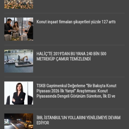
Konut inşaat firmaları şikayetleri yüzde 127 arttı
HALİÇ’TE 2019’DAN BU YANA 240 BİN 500
METREKÜP ÇAMUR TEMİZLENDİ
TSKB Gayrimenkul Değerleme “Bir Bakışta Konut
Piyasası 2026 İlk Yarıyıl” Araştırması: Konut
Piyasasında Dengeli Görünüm Sürerken, İlk El ve
İpotekli Satışlarda Sınırlı Toparlanma Dikkat Çekti
İBB, İSTANBUL’UN YOLLARINI YENİLEMEYE DEVAM
EDİYOR