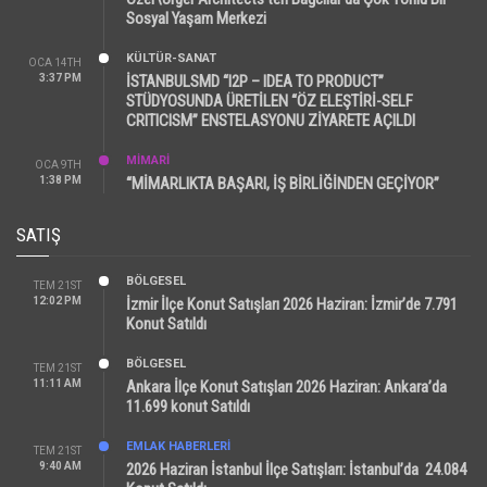
Sosyal Yaşam Merkezi
KÜLTÜR-SANAT
OCA 14TH
3:37 PM
İSTANBULSMD “I2P – IDEA TO PRODUCT”
STÜDYOSUNDA ÜRETİLEN “ÖZ ELEŞTİRİ-SELF
CRITICISM” ENSTELASYONU ZİYARETE AÇILDI
MİMARİ
OCA 9TH
1:38 PM
“MİMARLIKTA BAŞARI, İŞ BİRLİĞİNDEN GEÇİYOR”
SATIŞ
BÖLGESEL
TEM 21ST
12:02 PM
İzmir İlçe Konut Satışları 2026 Haziran: İzmir’de 7.791
Konut Satıldı
BÖLGESEL
TEM 21ST
11:11 AM
Ankara İlçe Konut Satışları 2026 Haziran: Ankara’da
11.699 konut Satıldı
EMLAK HABERLERI
TEM 21ST
9:40 AM
2026 Haziran İstanbul İlçe Satışları: İstanbul’da 24.084