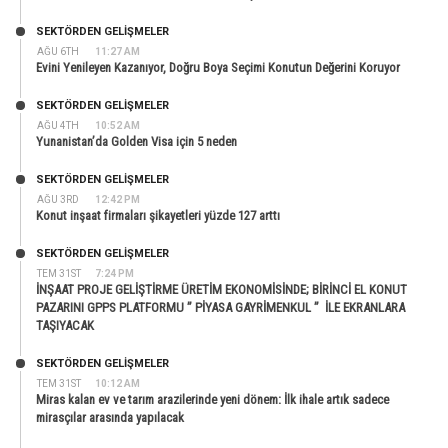
SEKTÖRDEN GELIŞMELER
AĞU 6TH
11:27 AM
Evini Yenileyen Kazanıyor, Doğru Boya Seçimi Konutun Değerini Koruyor
SEKTÖRDEN GELIŞMELER
AĞU 4TH
10:52 AM
Yunanistan’da Golden Visa için 5 neden
SEKTÖRDEN GELIŞMELER
AĞU 3RD
12:42 PM
Konut inşaat firmaları şikayetleri yüzde 127 arttı
SEKTÖRDEN GELIŞMELER
TEM 31ST
7:24 PM
İNŞAAT PROJE GELİŞTİRME ÜRETİM EKONOMİSİNDE; BİRİNCİ EL KONUT
PAZARINI GPPS PLATFORMU ” PİYASA GAYRİMENKUL ” İLE EKRANLARA
TAŞIYACAK
SEKTÖRDEN GELIŞMELER
TEM 31ST
10:12 AM
Miras kalan ev ve tarım arazilerinde yeni dönem: İlk ihale artık sadece
mirasçılar arasında yapılacak