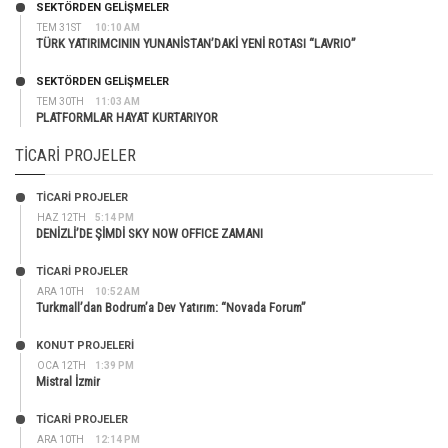
SEKTÖRDEN GELIŞMELER
TEM 31ST
10:10 AM
TÜRK YATIRIMCININ YUNANİSTAN’DAKİ YENİ ROTASI “LAVRIO”
SEKTÖRDEN GELIŞMELER
TEM 30TH
11:03 AM
PLATFORMLAR HAYAT KURTARIYOR
TICARI PROJELER
TİCARİ PROJELER
HAZ 12TH
5:14 PM
DENİZLİ’DE ŞİMDİ SKY NOW OFFICE ZAMANI
TİCARİ PROJELER
ARA 10TH
10:52 AM
Turkmall’dan Bodrum’a Dev Yatırım: “Novada Forum”
KONUT PROJELERI
OCA 12TH
1:39 PM
Mistral İzmir
TİCARİ PROJELER
ARA 10TH
12:14 PM