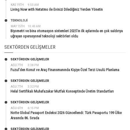
KAS 19TH
9:50 AM
Living Now with Netatmo ile Evinizi Dilediğiniz Yerden Yönetin
TEKNOLOJİ
MAY 15TH
10:40 AM
Biyometri ve bina otomasyon sistemleri 2025’in ilk aylarında en çok saldırıya
uğrayan operasyonel teknoloji sektörleri oldu
SEKTÖRDEN GELIŞMELER
SEKTÖRDEN GELIŞMELER
AĞU 7TH
3:38 PM
Fuzul’den Konut ve Araç Finansmanında Kişiye Özel Terzi Usulü Planlama
SEKTÖRDEN GELIŞMELER
AĞU 7TH
3:32 PM
Helal Sertifikalı Muhafazakar Mutfak Konseptinde Üretim Standartları
SEKTÖRDEN GELIŞMELER
AĞU 6TH
6:15 PM
Notte Global Pasaport Endeksi 2026 Güncellendi: Türk Pasaportu 199 Ülke
Arasında 86. Sırada
SEKTÖRDEN GELIŞMELER