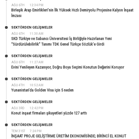
AĞU 6TH
12:34 PM
Birleşik Arap Emirlikleri’nin İlk Yüksek Hızlı Demiryolu Projesine Kalyon İnşaat
İmzası
SEKTÖRDEN GELIŞMELER
AĞU 6TH
11:30 AM
SKD Türkiye ve Sabancı Üniversitesi İş Birliğiyle Hazırlanan Yeni
“Sürdürülebilirlik” Tanımı TDK Genel Türkçe Sözlük’e Girdi
SEKTÖRDEN GELIŞMELER
AĞU 6TH
11:27 AM
Evini Yenileyen Kazanıyor, Doğru Boya Seçimi Konutun Değerini Koruyor
SEKTÖRDEN GELIŞMELER
AĞU 4TH
10:52 AM
Yunanistan’da Golden Visa için 5 neden
SEKTÖRDEN GELIŞMELER
AĞU 3RD
12:42 PM
Konut inşaat firmaları şikayetleri yüzde 127 arttı
SEKTÖRDEN GELIŞMELER
TEM 31ST
7:24 PM
İNŞAAT PROJE GELİŞTİRME ÜRETİM EKONOMİSİNDE; BİRİNCİ EL KONUT