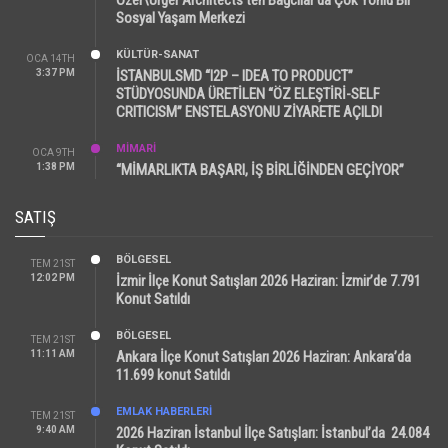
Sosyal Yaşam Merkezi
KÜLTÜR-SANAT
OCA 14TH
3:37 PM
İSTANBULSMD “I2P – IDEA TO PRODUCT”
STÜDYOSUNDA ÜRETİLEN “ÖZ ELEŞTİRİ-SELF
CRITICISM” ENSTELASYONU ZİYARETE AÇILDI
MİMARİ
OCA 9TH
1:38 PM
“MİMARLIKTA BAŞARI, İŞ BİRLİĞİNDEN GEÇİYOR”
SATIŞ
BÖLGESEL
TEM 21ST
12:02 PM
İzmir İlçe Konut Satışları 2026 Haziran: İzmir’de 7.791
Konut Satıldı
BÖLGESEL
TEM 21ST
11:11 AM
Ankara İlçe Konut Satışları 2026 Haziran: Ankara’da
11.699 konut Satıldı
EMLAK HABERLERI
TEM 21ST
9:40 AM
2026 Haziran İstanbul İlçe Satışları: İstanbul’da 24.084