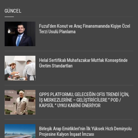
GÜNCEL
Fuzul’den Konut ve Araç Finansmanında Kişiye Özel
Terzi Usulü Planlama
Helal Sertifikalı Muhafazakar Mutfak Konseptinde
Üretim Standartları
GPPS PLATFORMU; GELECEĞİN OFİS TRENDİ İÇİN,
İŞ MERKEZLERİNE – GELİŞTİRİCİLERE ” POD /
KAPSÜL ” UYKU KABİNİ ÖNERİYOR
Birleşik Arap Emirlikleri’nin İlk Yüksek Hızlı Demiryolu
Projesine Kalyon İnşaat İmzası