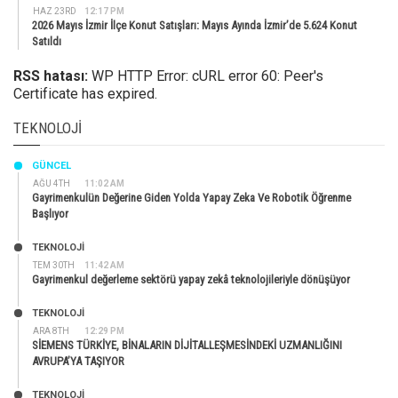
HAZ 23RD
12:17 PM
2026 Mayıs İzmir İlçe Konut Satışları: Mayıs Ayında İzmir’de 5.624 Konut
Satıldı
RSS hatası:
WP HTTP Error: cURL error 60: Peer's
Certificate has expired.
TEKNOLOJI
GÜNCEL
AĞU 4TH
11:02 AM
Gayrimenkulün Değerine Giden Yolda Yapay Zeka Ve Robotik Öğrenme
Başlıyor
TEKNOLOJİ
TEM 30TH
11:42 AM
Gayrimenkul değerleme sektörü yapay zekâ teknolojileriyle dönüşüyor
TEKNOLOJİ
ARA 8TH
12:29 PM
SİEMENS TÜRKİYE, BİNALARIN DİJİTALLEŞMESİNDEKİ UZMANLIĞINI
AVRUPA’YA TAŞIYOR
TEKNOLOJİ