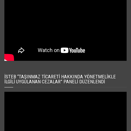
İSTEB “TAŞINMAZ TICARETI HAKKINDA YÖNETMELIKLE
İLGILI UYGULANAN CEZALAR” PANELI DÜZENLENDI