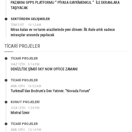
PAZARINI GPPS PLATFORMU ” PİYASA GAYRİMENKUL ” İLE EKRANLARA
TAŞIYACAK
SEKTÖRDEN GELIŞMELER
TEM 31ST
10:12 AM
Miras kalan ev ve tarım arazilerinde yeni dönem: İlk ihale artık sadece
mirasçılar arasında yapılacak
TICARI PROJELER
TİCARİ PROJELER
HAZ 12TH
5:14 PM
DENİZLİ’DE ŞİMDİ SKY NOW OFFICE ZAMANI
TİCARİ PROJELER
ARA 10TH
10:52 AM
Turkmall’dan Bodrum’a Dev Yatırım: “Novada Forum”
KONUT PROJELERI
OCA 12TH
1:39 PM
Mistral İzmir
TİCARİ PROJELER
ARA 10TH
12:14 PM