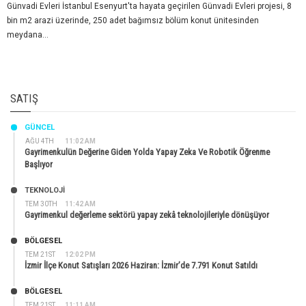
Günvadi Evleri İstanbul Esenyurt'ta hayata geçirilen Günvadi Evleri projesi, 8
bin m2 arazi üzerinde, 250 adet bağımsız bölüm konut ünitesinden
meydana...
SATIŞ
GÜNCEL
AĞU 4TH
11:02 AM
Gayrimenkulün Değerine Giden Yolda Yapay Zeka Ve Robotik Öğrenme
Başlıyor
TEKNOLOJİ
TEM 30TH
11:42 AM
Gayrimenkul değerleme sektörü yapay zekâ teknolojileriyle dönüşüyor
BÖLGESEL
TEM 21ST
12:02 PM
İzmir İlçe Konut Satışları 2026 Haziran: İzmir’de 7.791 Konut Satıldı
BÖLGESEL
TEM 21ST
11:11 AM