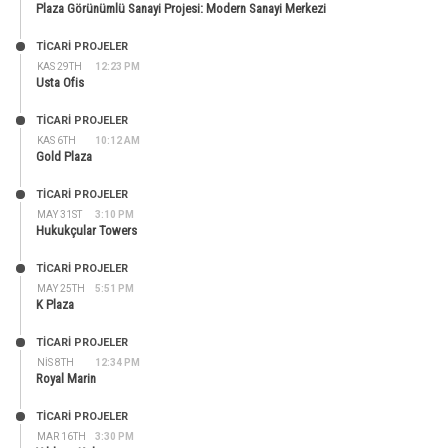
Plaza Görünümlü Sanayi Projesi: Modern Sanayi Merkezi
TİCARİ PROJELER
KAS 29TH
12:23 PM
Usta Ofis
TİCARİ PROJELER
KAS 6TH
10:12 AM
Gold Plaza
TİCARİ PROJELER
MAY 31ST
3:10 PM
Hukukçular Towers
TİCARİ PROJELER
MAY 25TH
5:51 PM
K Plaza
TİCARİ PROJELER
NIS 8TH
12:34 PM
Royal Marin
TİCARİ PROJELER
MAR 16TH
3:30 PM