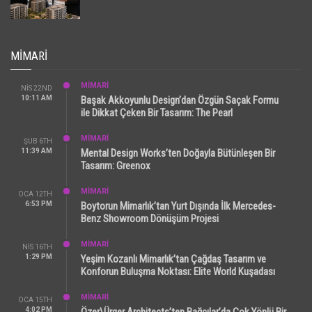
MIMARI
MİMARİ
NIS 22ND
10:11 AM
Başak Akkoyunlu Design’dan Özgün Saçak Formu
ile Dikkat Çeken Bir Tasarım: The Pearl
MİMARİ
ŞUB 6TH
11:39 AM
Mental Design Works’ten Doğayla Bütünleşen Bir
Tasarım: Greenox
MİMARİ
OCA 12TH
6:53 PM
Boytorun Mimarlık’tan Yurt Dışında İlk Mercedes-
Benz Showroom Dönüşüm Projesi
MİMARİ
NIS 16TH
1:29 PM
Yeşim Kozanlı Mimarlık’tan Çağdaş Tasarım ve
Konforun Buluşma Noktası: Elite World Kuşadası
MİMARİ
OCA 15TH
4:02 PM
Özer\Ürger Architects’ten Bağcılar’da Çok Yönlü Bir