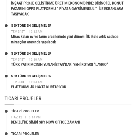
İNŞAAT PROJE GELİŞTİRME ÜRETİM EKONOMİSİNDE; BİRİNCİ EL KONUT
PAZARINI GPPS PLATFORMU ” PİYASA GAYRİMENKUL ” İLE EKRANLARA
TAŞIYACAK
SEKTÖRDEN GELIŞMELER
TEM 31ST
10:12 AM
Miras kalan ev ve tarım arazilerinde yeni dönem: İlk ihale artık sadece
mirasçılar arasında yapılacak
SEKTÖRDEN GELIŞMELER
TEM 31ST
10:10 AM
TÜRK YATIRIMCININ YUNANİSTAN’DAKİ YENİ ROTASI “LAVRIO”
SEKTÖRDEN GELIŞMELER
TEM 30TH
11:03 AM
PLATFORMLAR HAYAT KURTARIYOR
TICARI PROJELER
TİCARİ PROJELER
HAZ 12TH
5:14 PM
DENİZLİ’DE ŞİMDİ SKY NOW OFFICE ZAMANI
TİCARİ PROJELER