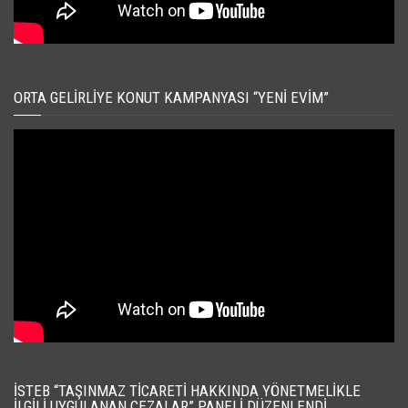
ORTA GELIRLIYE KONUT KAMPANYASI “YENI EVIM”
İSTEB “TAŞINMAZ TICARETI HAKKINDA YÖNETMELIKLE
İLGILI UYGULANAN CEZALAR” PANELI DÜZENLENDI