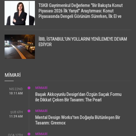
TSKB Gayrimenkul Değerleme “Bir Bakışta Konut
Piyasası 2026 İlk Yarıyıl” Araştırması: Konut
Piyasasında Dengeli Görünüm Sürerken, İlk El ve
İpotekli Satışlarda Sınırlı Toparlanma Dikkat Çekti
İBB, İSTANBUL’UN YOLLARINI YENİLEMEYE DEVAM
EDİYOR
MIMARI
MİMARİ
NIS 22ND
10:11 AM
Başak Akkoyunlu Design’dan Özgün Saçak Formu
ile Dikkat Çeken Bir Tasarım: The Pearl
MİMARİ
ŞUB 6TH
11:39 AM
Mental Design Works’ten Doğayla Bütünleşen Bir
Tasarım: Greenox
MİMARİ
OCA 12TH