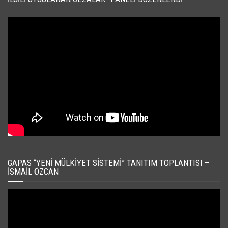
GAPAS “YENI MÜLKIYET SISTEMI” TANITIM TOPLANTISI –
İSMAIL ÖZCAN