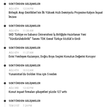
SEKTÖRDEN GELIŞMELER
AĞU 6TH
12:34 PM
Birleşik Arap Emirlikleri’nin İlk Yüksek Hızlı Demiryolu Projesine Kalyon İnşaat
İmzası
SEKTÖRDEN GELIŞMELER
AĞU 6TH
11:30 AM
SKD Türkiye ve Sabancı Üniversitesi İş Birliğiyle Hazırlanan Yeni
“Sürdürülebilirlik” Tanımı TDK Genel Türkçe Sözlük’e Girdi
SEKTÖRDEN GELIŞMELER
AĞU 6TH
11:27 AM
Evini Yenileyen Kazanıyor, Doğru Boya Seçimi Konutun Değerini Koruyor
SEKTÖRDEN GELIŞMELER
AĞU 4TH
10:52 AM
Yunanistan’da Golden Visa için 5 neden
SEKTÖRDEN GELIŞMELER
AĞU 3RD
12:42 PM
Konut inşaat firmaları şikayetleri yüzde 127 arttı
SEKTÖRDEN GELIŞMELER
TEM 31ST
7:24 PM