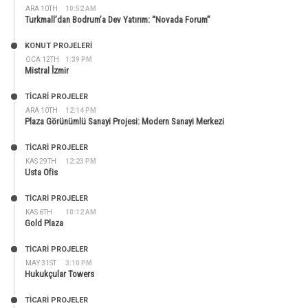
ARA 10TH
10:52 AM
Turkmall’dan Bodrum’a Dev Yatırım: “Novada Forum”
KONUT PROJELERI
OCA 12TH
1:39 PM
Mistral İzmir
TİCARİ PROJELER
ARA 10TH
12:14 PM
Plaza Görünümlü Sanayi Projesi: Modern Sanayi Merkezi
TİCARİ PROJELER
KAS 29TH
12:23 PM
Usta Ofis
TİCARİ PROJELER
KAS 6TH
10:12 AM
Gold Plaza
TİCARİ PROJELER
MAY 31ST
3:10 PM
Hukukçular Towers
TİCARİ PROJELER