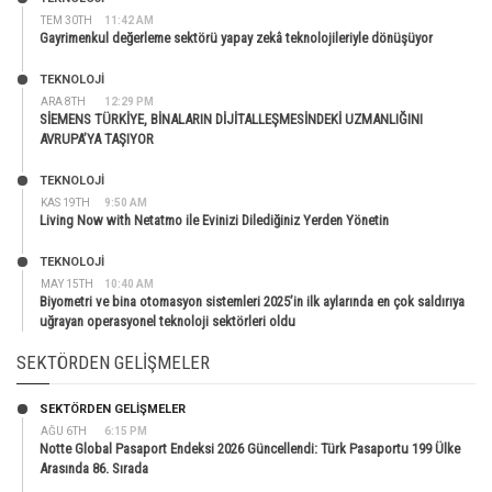
TEM 30TH
11:42 AM
Gayrimenkul değerleme sektörü yapay zekâ teknolojileriyle dönüşüyor
TEKNOLOJİ
ARA 8TH
12:29 PM
SİEMENS TÜRKİYE, BİNALARIN DİJİTALLEŞMESİNDEKİ UZMANLIĞINI
AVRUPA’YA TAŞIYOR
TEKNOLOJİ
KAS 19TH
9:50 AM
Living Now with Netatmo ile Evinizi Dilediğiniz Yerden Yönetin
TEKNOLOJİ
MAY 15TH
10:40 AM
Biyometri ve bina otomasyon sistemleri 2025’in ilk aylarında en çok saldırıya
uğrayan operasyonel teknoloji sektörleri oldu
SEKTÖRDEN GELIŞMELER
SEKTÖRDEN GELIŞMELER
AĞU 6TH
6:15 PM
Notte Global Pasaport Endeksi 2026 Güncellendi: Türk Pasaportu 199 Ülke
Arasında 86. Sırada