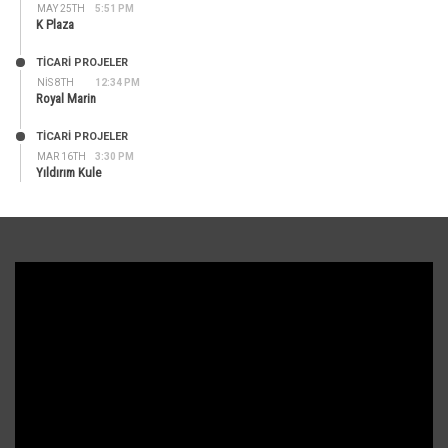
MAY 25TH
5:51 PM
K Plaza
TİCARİ PROJELER
NIS 8TH
12:34 PM
Royal Marin
TİCARİ PROJELER
MAR 16TH
3:30 PM
Yıldırım Kule