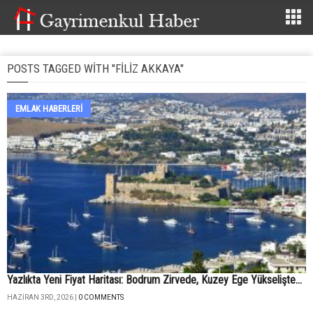
POSTS TAGGED WITH "FILIZ AKKAYA"
EMLAK HABERLERI
Yazlıkta Yeni Fiyat Haritası: Bodrum Zirvede, Kuzey Ege Yükselişte...
HAZIRAN 3RD, 2026 |
0 COMMENTS