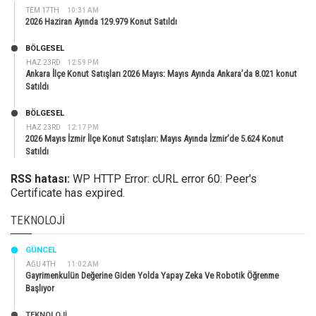
TEM 17TH
10:31 AM
2026 Haziran Ayında 129.979 Konut Satıldı
BÖLGESEL
HAZ 23RD
12:59 PM
Ankara İlçe Konut Satışları 2026 Mayıs: Mayıs Ayında Ankara’da 8.021 konut
Satıldı
BÖLGESEL
HAZ 23RD
12:17 PM
2026 Mayıs İzmir İlçe Konut Satışları: Mayıs Ayında İzmir’de 5.624 Konut
Satıldı
RSS hatası:
WP HTTP Error: cURL error 60: Peer's
Certificate has expired.
TEKNOLOJI
GÜNCEL
AĞU 4TH
11:02 AM
Gayrimenkulün Değerine Giden Yolda Yapay Zeka Ve Robotik Öğrenme
Başlıyor
TEKNOLOJİ