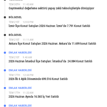
TEM 30TH
11:42 AM
Gayrimenkul değerleme sektörü yapay zekâ teknolojileriyle dönüşüyor
BÖLGESEL
TEM 21ST
12:02 PM
İzmir İlçe Konut Satışları 2026 Haziran: İzmir’de 7.791 Konut Satıldı
BÖLGESEL
TEM 21ST
11:11 AM
Ankara İlçe Konut Satışları 2026 Haziran: Ankara’da 11.699 konut Satıldı
EMLAK HABERLERI
TEM 21ST
9:40 AM
2026 Haziran İstanbul İlçe Satışları: İstanbul’da 24.084 Konut Satıldı
EMLAK HABERLERI
TEM 17TH
12:44 PM
2026 İlk 6 Aylık Döneminde 699.516 Konut Satıldı
EMLAK HABERLERI
TEM 17TH
11:22 AM
2026 Haziran Ayında 16.565 İş Yeri Satıldı
EMLAK HABERLERI