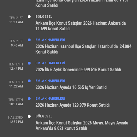
İzmir İlçe Konut Satışları 2026 Haziran: İzmir’de 7.791
Konut Satıldı
BÖLGESEL
TEM 21ST
11:11 AM
Ankara İlçe Konut Satışları 2026 Haziran: Ankara’da
11.699 konut Satıldı
EMLAK HABERLERI
TEM 21ST
9:40 AM
2026 Haziran İstanbul İlçe Satışları: İstanbul’da 24.084
Konut Satıldı
EMLAK HABERLERI
TEM 17TH
12:44 PM
2026 İlk 6 Aylık Döneminde 699.516 Konut Satıldı
EMLAK HABERLERI
TEM 17TH
11:22 AM
2026 Haziran Ayında 16.565 İş Yeri Satıldı
EMLAK HABERLERI
TEM 17TH
10:31 AM
2026 Haziran Ayında 129.979 Konut Satıldı
BÖLGESEL
HAZ 23RD
12:59 PM
Ankara İlçe Konut Satışları 2026 Mayıs: Mayıs Ayında
Ankara’da 8.021 konut Satıldı