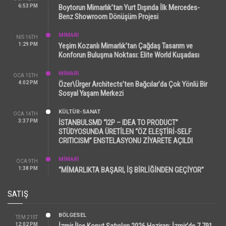
6:53 PM
Boytorun Mimarlık’tan Yurt Dışında İlk Mercedes-
Benz Showroom Dönüşüm Projesi
MİMARİ
NIS 16TH
1:29 PM
Yeşim Kozanlı Mimarlık’tan Çağdaş Tasarım ve
Konforun Buluşma Noktası: Elite World Kuşadası
MİMARİ
OCA 15TH
4:02 PM
Özer\Ürger Architects’ten Bağcılar’da Çok Yönlü Bir
Sosyal Yaşam Merkezi
KÜLTÜR-SANAT
OCA 14TH
3:37 PM
İSTANBULSMD “I2P – IDEA TO PRODUCT”
STÜDYOSUNDA ÜRETİLEN “ÖZ ELEŞTİRİ-SELF
CRITICISM” ENSTELASYONU ZİYARETE AÇILDI
MİMARİ
OCA 9TH
1:38 PM
“MİMARLIKTA BAŞARI, İŞ BİRLİĞİNDEN GEÇİYOR”
SATIŞ
BÖLGESEL
TEM 21ST
12:02 PM