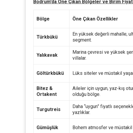
Bodrum’da Öne Çıkan Bölgeler ve Birim Fiyat
Bölge
Öne Çıkan Özellikler
En yüksek değerli mahalle; ul
Türkbükü
segment.
Marina çevresi ve yüksek şer
Yalıkavak
villalar.
Göltürkbükü
Lüks siteler ve müstakil yaş
Bitez &
Aileler için uygun, yaz-kış o
Ortakent
olduğu bölge.
Daha “uygun” fiyatlı seçenekl
Turgutreis
yazlıklar.
Gümüşlük
Bohem atmosfer ve müstakil b