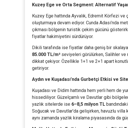
Kuzey Ege ve Orta Segment: Alternatif Yaşa
Kuzey Ege hattında Ayvalık, Edremit Körfezi ve çev
oluşturmaya devam ediyor. Cunda Adası’nda met
çıkması bölgenin turistik çekim gücünü gösterir
fiyatlar hakimiyetini sürdürüyor.
Dikili tarafında ise fiyatlar daha geniş bir ska
85.000 TL/m²
seviyeleri görülürken, Salihler v
dikkat çekiyor. Özellikle 1+1 ve 2+1 apart konutl
getiriyor.
Aydın ve Kuşadası’nda Gurbetçi Etkisi ve Sit
Kuşadası ve Didim hattında hem yerli hem de yurt
hissediliyor. Güzelçamlı ve Davutlar gibi bölgel
yazlık sitelerde ise
6–8,5 milyon TL
bandındaki s
Soğucak ve Davutlar’da gelişirken, havuzlu villa 
aynı zamanda yazlık kiralama piyasasında da gü