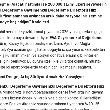
eşme–Alaçatı hattında ise 200.000 TL/m² üzeri seviyelerin
nkul Değerleme Gayrimenkul Değerleme Direktörü
Filiz
lı fiyatlanmanın ardından artık daha rasyonel bir zemine
meye başladığını” ifade etti.
ahil şeridinde yazlık konut piyasası 2026 yılına girerken güçlü
pısını korumaya devam ediyor.
EVA Gayrimenkul Değerleme
göre,
Kuzey Ege’den başlayarak İzmir, Aydın ve Muğla
talya’ya uzanan geniş hatta; doğayla iç içe yaşam, kalabalıktan
kış kullanım imkanı ve sosyal donatıya erişim gibi kriterler
eliğini belirliyor. Bu durum özellikle villa tipi konutlar, müstakil
site içi apart projelerde talebin canlı kalmasını sağlıyor.
Yeni Denge, Artış Sürüyor Ancak Hız Yavaşlıyor
enkul Değerleme Gayrimenkul Değerleme Direktörü Filiz
6 yılında yazlık konut piyasasında genel fiyat artışının devam
 artış hızının önceki yıllara kıyasla daha kontrollü ilerlediğini
a göre Ege ve Akdeniz hattında ortalama fiyat artışı
%20–25
çekleşirken, lüks segmentte artış oranları daha yukarıda