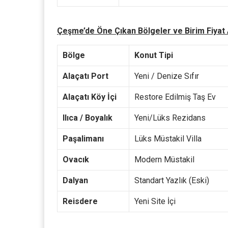
Çeşme’de Öne Çıkan Bölgeler ve Birim Fiyat A
Bölge
Konut Tipi
Alaçatı Port
Yeni / Denize Sıfır
Alaçatı Köy İçi
Restore Edilmiş Taş Ev
Ilıca / Boyalık
Yeni/Lüks Rezidans
Paşalimanı
Lüks Müstakil Villa
Ovacık
Modern Müstakil
Dalyan
Standart Yazlık (Eski)
Reisdere
Yeni Site İçi