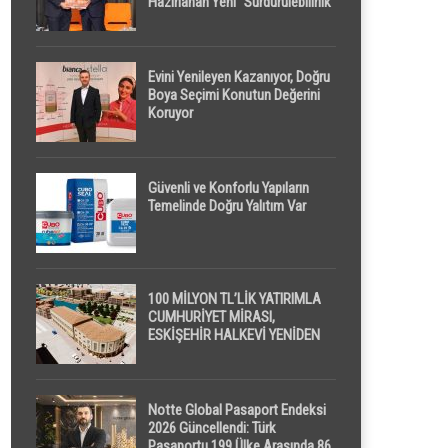
Hazırlanan Yeni “Sürdürülebilirlik”
Tanımı TDK Genel Türkçe
Sözlük’e Girdi
Evini Yenileyen Kazanıyor, Doğru
Boya Seçimi Konutun Değerini
Koruyor
Güvenli ve Konforlu Yapıların
Temelinde Doğru Yalıtım Var
100 MİLYON TL’LİK YATIRIMLA
CUMHURİYET MİRASI,
ESKİŞEHİR HALKEVİ YENİDEN
HAYAT BULUYOR
Notte Global Pasaport Endeksi
2026 Güncellendi: Türk
Pasaportu 199 Ülke Arasında 86.