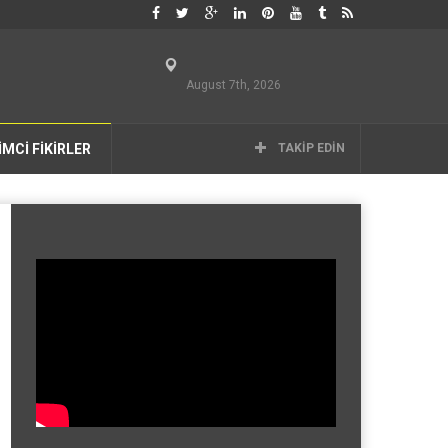
August 7th, 2026
İMCİ FİKİRLER
TAKIP EDIN