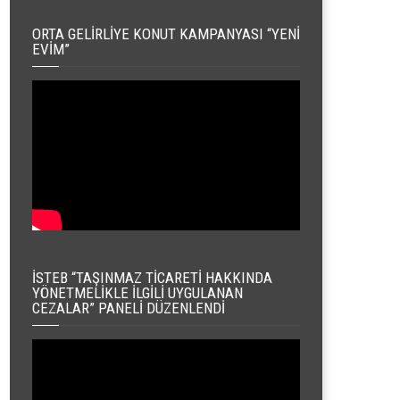
ORTA GELIRLIYE KONUT KAMPANYASI “YENI
EVIM”
İSTEB “TAŞINMAZ TICARETI HAKKINDA
YÖNETMELIKLE İLGILI UYGULANAN
CEZALAR” PANELI DÜZENLENDI