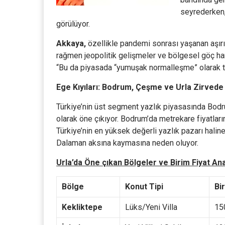
seyrederken, 
görülüyor.
Akkaya,
özellikle pandemi sonrası yaşanan aşırı
rağmen jeopolitik gelişmeler ve bölgesel göç har
“Bu da piyasada “yumuşak normalleşme” olarak ta
Ege Kıyıları: Bodrum, Çeşme ve Urla Zirvede
Türkiye’nin üst segment yazlık piyasasında Bodr
olarak öne çıkıyor. Bodrum’da metrekare fiyatları
Türkiye’nin en yüksek değerli yazlık pazarı haline
Dalaman aksına kaymasına neden oluyor.
Urla’da Öne çıkan Bölgeler ve Birim Fiyat Anal
Bölge
Konut Tipi
Bi
Kekliktepe
Lüks/Yeni Villa
15