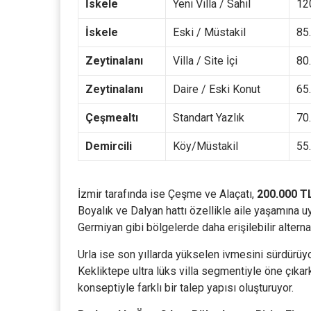
İskele
Yeni Villa / Sahil
12
İskele
Eski / Müstakil
85
Zeytinalanı
Villa / Site İçi
80
Zeytinalanı
Daire / Eski Konut
65
Çeşmealtı
Standart Yazlık
70
Demircili
Köy/Müstakil
55
İzmir tarafında ise Çeşme ve Alaçatı,
200.000 T
Boyalık ve Dalyan hattı özellikle aile yaşamına 
Germiyan gibi bölgelerde daha erişilebilir altern
Urla ise son yıllarda yükselen ivmesini sürdürüy
Kekliktepe ultra lüks villa segmentiyle öne çıkar
konseptiyle farklı bir talep yapısı oluşturuyor.