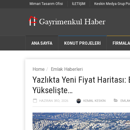
Mimari Tasarım Ofisi
İLETİŞİM
Keskin Medya Grup Por
ANA SAYFA
KONUT PROJELERİ
FIRMAL
Home
Emlak Haberleri
Yazlıkta Yeni Fiyat Haritası
Yükselişte…
HAZIRAN 3RD, 2026
KEMAL KESKIN
EMLAK