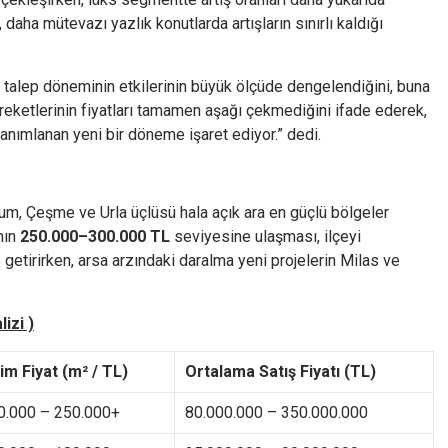
daha mütevazı yazlık konutlarda artışların sınırlı kaldığı
 talep döneminin etkilerinin büyük ölçüde dengelendiğini, buna
eketlerinin fiyatları tamamen aşağı çekmediğini ifade ederek,
nımlanan yeni bir döneme işaret ediyor.” dedi.
um, Çeşme ve Urla üçlüsü hala açık ara en güçlü bölgeler
nın
250.000–300.000 TL
seviyesine ulaşması, ilçeyi
 getirirken, arsa arzındaki daralma yeni projelerin Milas ve
izi )
rim Fiyat (m² / TL)
Ortalama Satış Fiyatı (TL)
0.000 – 250.000+
80.000.000 – 350.000.000