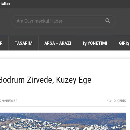
talları
AR
TASARIM
ARSA – ARAZİ
İŞ YÖNETİMİ
GİRİŞ
: Bodrum Zirvede, Kuzey Ege
 HABERLERI
0 İÇERIK