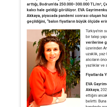
arttığı, Bodrum’da 250.000–300.000 TL/m², Ç
kalıcı hale geldiği görülüyor. EVA Gayrime
Akkaya
, piyasada pandemi sonrası oluşan hız
geçildiğini, “balon fiyatların büyük ölçüde eri
Türkiye’nin s
bir talep ya
verilerine 
üzerinden An
uzaklık, yaz-
alıcıların önc
yazlıklar ve 
Fiyatlarda 
EVA Gayrim
Akkaya
, 202
ettiğini ancak
belirtti. Bun
bandında ger