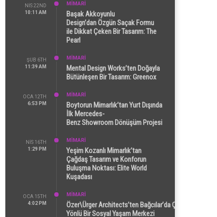
MİMARİ
NIS 22ND
10:11 AM
Başak Akkoyunlu
Design’dan Özgün Saçak Formu
ile Dikkat Çeken Bir Tasarım: The
Pearl
MİMARİ
ŞUB 6TH
11:39 AM
Mental Design Works’ten Doğayla
Bütünleşen Bir Tasarım: Greenox
MİMARİ
OCA 12TH
6:53 PM
Boytorun Mimarlık’tan Yurt Dışında
İlk Mercedes-
Benz Showroom Dönüşüm Projesi
MİMARİ
NIS 16TH
1:29 PM
Yeşim Kozanlı Mimarlık’tan
Çağdaş Tasarım ve Konforun
Buluşma Noktası: Elite World
Kuşadası
MİMARİ
OCA 15TH
4:02 PM
Özer\Ürger Architects’ten Bağcılar’da Çok
Yönlü Bir Sosyal Yaşam Merkezi