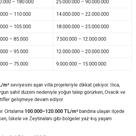
0.000 – 180.000
25.000.000 – 90.000.000
.000 – 110.000
14.000.000 – 22.000.000
.000 – 105.000
18.000.000 – 25.000.000
.000 – 85.000
7.500.000 – 12.000.000
.000 – 95.000
12.000.000 – 20.000.000
.000 – 75.000
9.000.000 – 15.000.000
L/m²
seviyesini aşan villa projeleriyle dikkat çekiyor. Ilıca,
uygun sahil düzeni nedeniyle yoğun talep görürken, Ovacık ve
atifler gelişmeye devam ediyor.
or. Ortalama
100.000–120.000 TL/m²
bandına ulaşan ilçede
ken, İskele ve Zeytinalanı gibi bölgeler yaz-kış yaşam