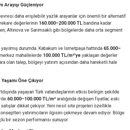
m Arayışı Güçleniyor
resi daha erişilebilir yazlık arayanlar için önemli bir alternatif
rekare değerlerinin
160.000–200.000 TL
bandına kadar
ken, Altınova ve Sarımsaklı gibi bölgelerde daha orta segment
laya yayılmış durumda. Kabakum ve İsmetpaşa hattında
65.000–
e merkez mahallelerde
100.000 TL/m²’ye
yaklaşan değerler
ara olan talep, bölgeyi yatırım açısından daha hareketli hale
e Yaşamı Öne Çıkıyor
dışında yaşayan Türk vatandaşlarının etkisi belirgin şekilde
erde
60.000–100.000 TL/m²
aralığında değişen fiyatlar, eski
atışlar dikkat çekiyor. Yeni nesil site projeleri özellikle
konseptleri yatırımcıların ilgisini çekmeye devam ediyor. Bölge
çlü bir sezon performansı sunuyor.