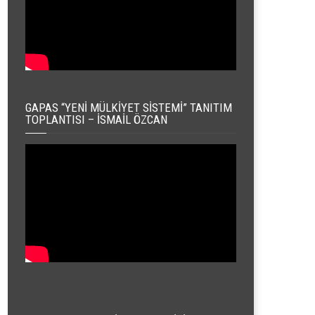
GAPAS “YENI MÜLKIYET SISTEMI” TANITIM
TOPLANTISI – İSMAIL ÖZCAN