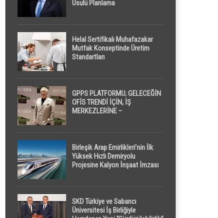
Usulü Planlama
Helal Sertifikalı Muhafazakar
Mutfak Konseptinde Üretim
Standartları
GPPS PLATFORMU; GELECEĞİN
OFİS TRENDİ İÇİN, İŞ
MERKEZLERİNE –
GELİŞTİRİCİLERE ” POD /
KAPSÜL ” UYKU KABİNİ
ÖNERİYOR
Birleşik Arap Emirlikleri’nin İlk
Yüksek Hızlı Demiryolu
Projesine Kalyon İnşaat İmzası
SKD Türkiye ve Sabancı
Üniversitesi İş Birliğiyle