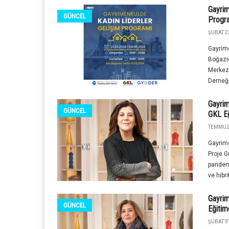
Gayrim
GÜNCEL
Progra
ŞUBAT 2
Gayrime
Boğazi
Merkezi
Derneği
Gayrim
GÜNCEL
GKL Eğ
TEMMUZ 
Gayrime
Proje G
pandemi
ve hibrit
Gayrim
GÜNCEL
Eğitim
ŞUBAT 9T