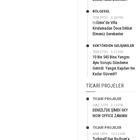
BÖLGESEL
TEM 29TH
5:24 PM
￼İzmir’de Villa
Kiralamadan Önce Dikkat
Etmeniz Gerekenler
SEKTÖRDEN GELIŞMELER
TEM 27TH
5:37 PM
10 Bin 545 Bina Yangını
Aynı Soruyu Gündeme
Getirdi: Yangın Kapıları Ne
Kadar Güvenli?
TICARI PROJELER
TİCARİ PROJELER
HAZ 12TH
5:14 PM
DENİZLİ’DE ŞİMDİ SKY
NOW OFFICE ZAMANI
TİCARİ PROJELER
ARA 10TH
10:52 AM
Turkmall’dan Bodrum’a