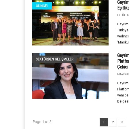
Gayrim
GÜNCEL
Eşitli
EYLÜL 13
Gayrime
Türkiye
yedinci
'Maskül
Gayrim
SEKTÖRDEN GELIŞMELER
Platfo
Çekici
MAYIS 30
Gayrime
Platfor
yeni ba
Belgesi
Page 1 of 3
1
2
3