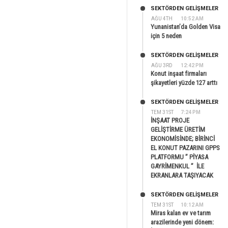
SEKTÖRDEN GELIŞMELER
AĞU 4TH
10:52 AM
Yunanistan’da Golden Visa
için 5 neden
SEKTÖRDEN GELIŞMELER
AĞU 3RD
12:42 PM
Konut inşaat firmaları
şikayetleri yüzde 127 arttı
SEKTÖRDEN GELIŞMELER
TEM 31ST
7:24 PM
İNŞAAT PROJE
GELİŞTİRME ÜRETİM
EKONOMİSİNDE; BİRİNCİ
EL KONUT PAZARINI GPPS
PLATFORMU ” PİYASA
GAYRİMENKUL ” İLE
EKRANLARA TAŞIYACAK
SEKTÖRDEN GELIŞMELER
TEM 31ST
10:12 AM
Miras kalan ev ve tarım
arazilerinde yeni dönem: