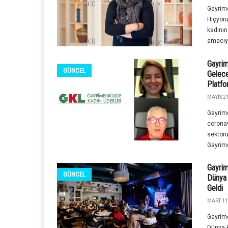
Gayrim
Hiçyoru
kadının
amacıyı
Gayrim
GÜNCEL
Gelece
Platfo
MAYIS 21
Gayrime
coronav
sektörü
Gayrime
Gayrim
GÜNCEL
Dünya 
Geldi
MART 11
Gayrime
Dünya K