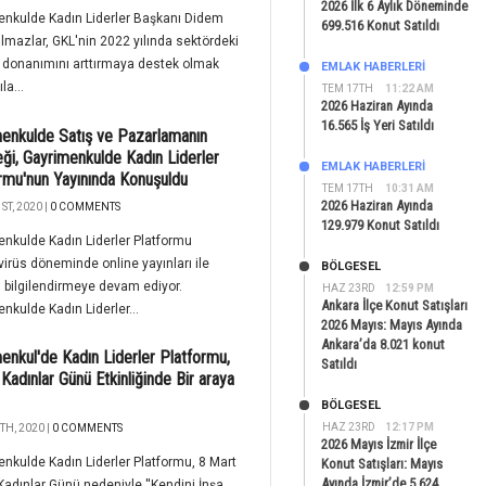
2026 İlk 6 Aylık Döneminde
enkulde Kadın Liderler Başkanı Didem
699.516 Konut Satıldı
lmazlar, GKL'nin 2022 yılında sektördeki
 donanımını arttırmaya destek olmak
EMLAK HABERLERI
la...
TEM 17TH
11:22 AM
2026 Haziran Ayında
16.565 İş Yeri Satıldı
enkulde Satış ve Pazarlamanın
ği, Gayrimenkulde Kadın Liderler
EMLAK HABERLERI
rmu'nun Yayınında Konuşuldu
TEM 17TH
10:31 AM
2026 Haziran Ayında
ST, 2020 |
0 COMMENTS
129.979 Konut Satıldı
nkulde Kadın Liderler Platformu
irüs döneminde online yayınları ile
BÖLGESEL
 bilgilendirmeye devam ediyor.
HAZ 23RD
12:59 PM
Ankara İlçe Konut Satışları
nkulde Kadın Liderler...
2026 Mayıs: Mayıs Ayında
Ankara’da 8.021 konut
enkul'de Kadın Liderler Platformu,
Satıldı
Kadınlar Günü Etkinliğinde Bir araya
BÖLGESEL
HAZ 23RD
12:17 PM
TH, 2020 |
0 COMMENTS
2026 Mayıs İzmir İlçe
nkulde Kadın Liderler Platformu, 8 Mart
Konut Satışları: Mayıs
Ayında İzmir’de 5.624
adınlar Günü nedeniyle ''Kendini İnşa