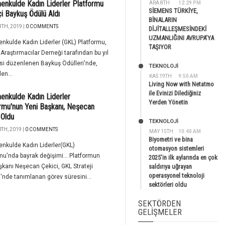
enkulde Kadın Liderler Platformu
ARA 8TH
12:29 PM
SİEMENS TÜRKİYE,
kçi Baykuş Ödülü Aldı
BİNALARIN
TH, 2019 |
0 COMMENTS
DİJİTALLEŞMESİNDEKİ
UZMANLIĞINI AVRUPA’YA
nkulde Kadın Liderler (GKL) Platformu,
TAŞIYOR
 Araştırmacılar Derneği tarafından bu yıl
si düzenlenen Baykuş Ödülleri'nde,
TEKNOLOJİ
en...
KAS 19TH
9:50 AM
Living Now with Netatmo
ile Evinizi Dilediğiniz
enkulde Kadın Liderler
Yerden Yönetin
rmu'nun Yeni Başkanı, Neşecan
 Oldu
TEKNOLOJİ
TH, 2019 |
0 COMMENTS
MAY 15TH
10:40 AM
Biyometri ve bina
nkulde Kadın Liderler(GKL)
otomasyon sistemleri
mu'nda bayrak değişimi... Platformun
2025’in ilk aylarında en çok
şkanı Neşecan Çekici, GKL Strateji
saldırıya uğrayan
operasyonel teknoloji
'nde tanımlanan görev süresini...
sektörleri oldu
SEKTÖRDEN
GELIŞMELER