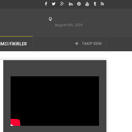
August 6th, 2026
İMCİ FİKİRLER
TAKIP EDIN