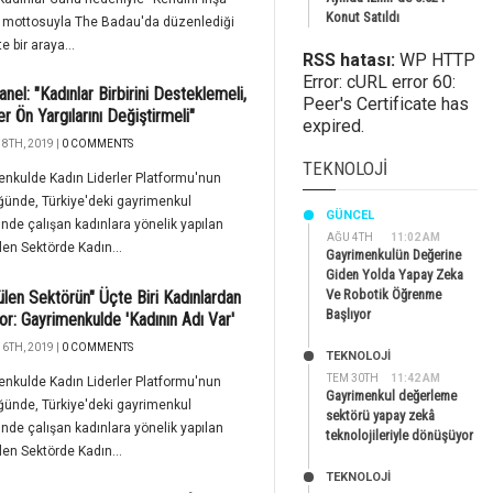
Konut Satıldı
' mottosuyla The Badau'da düzenlediği
te bir araya...
RSS hatası:
WP HTTP
Error: cURL error 60:
nel: "Kadınlar Birbirini Desteklemeli,
Peer's Certificate has
er Ön Yargılarını Değiştirmeli"
expired.
8TH, 2019 |
0 COMMENTS
TEKNOLOJI
nkulde Kadın Liderler Platformu'nun
ünde, Türkiye'deki gayrimenkul
GÜNCEL
nde çalışan kadınlara yönelik yapılan
AĞU 4TH
11:02 AM
en Sektörde Kadın...
Gayrimenkulün Değerine
Giden Yolda Yapay Zeka
Ve Robotik Öğrenme
len Sektörün" Üçte Biri Kadınlardan
Başlıyor
or: Gayrimenkulde 'Kadının Adı Var'
6TH, 2019 |
0 COMMENTS
TEKNOLOJİ
TEM 30TH
11:42 AM
nkulde Kadın Liderler Platformu'nun
Gayrimenkul değerleme
ünde, Türkiye'deki gayrimenkul
sektörü yapay zekâ
nde çalışan kadınlara yönelik yapılan
teknolojileriyle dönüşüyor
en Sektörde Kadın...
TEKNOLOJİ