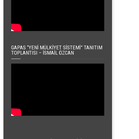
GAPAS “YENI MÜLKIYET SISTEMI” TANITIM
TOPLANTISI – İSMAIL ÖZCAN