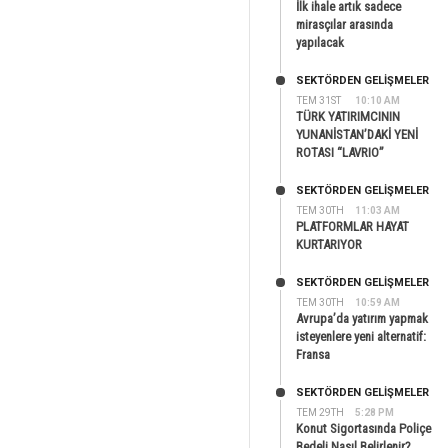
İlk ihale artık sadece
mirasçılar arasında
yapılacak
SEKTÖRDEN GELIŞMELER
TEM 31ST
10:10 AM
TÜRK YATIRIMCININ
YUNANİSTAN’DAKİ YENİ
ROTASI “LAVRIO”
SEKTÖRDEN GELIŞMELER
TEM 30TH
11:03 AM
PLATFORMLAR HAYAT
KURTARIYOR
SEKTÖRDEN GELIŞMELER
TEM 30TH
10:59 AM
Avrupa’da yatırım yapmak
isteyenlere yeni alternatif:
Fransa
SEKTÖRDEN GELIŞMELER
TEM 29TH
5:28 PM
Konut Sigortasında Poliçe
Bedeli Nasıl Belirlenir?