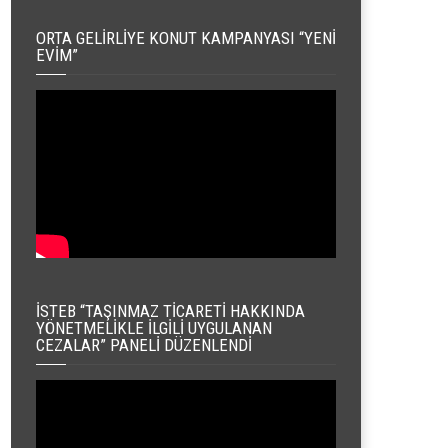
ORTA GELIRLIYE KONUT KAMPANYASI “YENI
EVIM”
İSTEB “TAŞINMAZ TICARETI HAKKINDA
YÖNETMELIKLE İLGILI UYGULANAN
CEZALAR” PANELI DÜZENLENDI