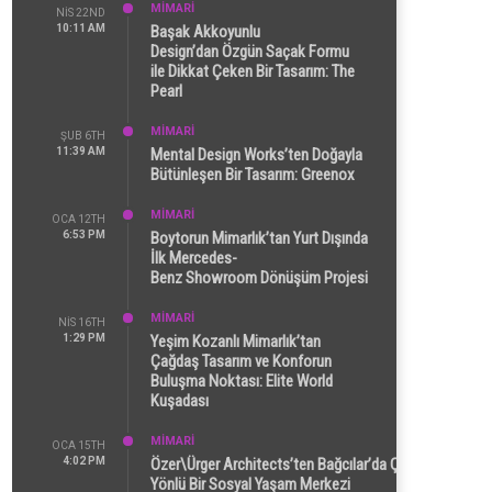
MİMARİ
NIS 22ND
10:11 AM
Başak Akkoyunlu
Design’dan Özgün Saçak Formu
ile Dikkat Çeken Bir Tasarım: The
Pearl
MİMARİ
ŞUB 6TH
11:39 AM
Mental Design Works’ten Doğayla
Bütünleşen Bir Tasarım: Greenox
MİMARİ
OCA 12TH
6:53 PM
Boytorun Mimarlık’tan Yurt Dışında
İlk Mercedes-
Benz Showroom Dönüşüm Projesi
MİMARİ
NIS 16TH
1:29 PM
Yeşim Kozanlı Mimarlık’tan
Çağdaş Tasarım ve Konforun
Buluşma Noktası: Elite World
Kuşadası
MİMARİ
OCA 15TH
4:02 PM
Özer\Ürger Architects’ten Bağcılar’da Çok
Yönlü Bir Sosyal Yaşam Merkezi