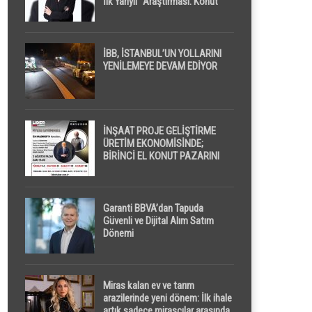
İlk Yarıyıl” Araştırması: Konut
Piyasasında Dengeli Görünüm
Sürerken, İlk El ve İpotekli
Satışlarda Sınırlı Toparlanma
Dikkat Çekti
İBB, İSTANBUL’UN YOLLARINI
YENİLEMEYE DEVAM EDİYOR
İNŞAAT PROJE GELİŞTİRME
ÜRETİM EKONOMİSİNDE;
BİRİNCİ EL KONUT PAZARINI
GPPS PLATFORMU ” PİYASA
GAYRİMENKUL ” İLE
EKRANLARA TAŞIYACAK
Garanti BBVA’dan Tapuda
Güvenli ve Dijital Alım Satım
Dönemi
Miras kalan ev ve tarım
arazilerinde yeni dönem: İlk ihale
artık sadece mirasçılar arasında