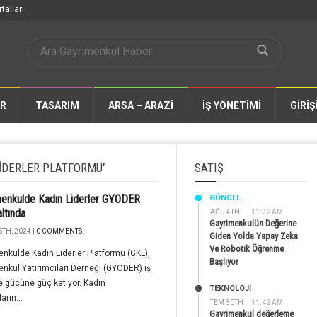
talları
AR
TASARIM
ARSA – ARAZİ
İŞ YÖNETİMİ
GİRİŞ
IDERLER PLATFORMU"
SATIŞ
enkulde Kadın Liderler GYODER
GÜNCEL
altında
AĞU 4TH
11:02 AM
Gayrimenkulün Değerine
TH, 2024 |
0 COMMENTS
Giden Yolda Yapay Zeka
Ve Robotik Öğrenme
nkulde Kadın Liderler Platformu (GKL),
Başlıyor
nkul Yatırımcıları Derneği (GYODER) iş
 ile gücüne güç katıyor. Kadın
TEKNOLOJİ
arın...
TEM 30TH
11:42 AM
Gayrimenkul değerleme