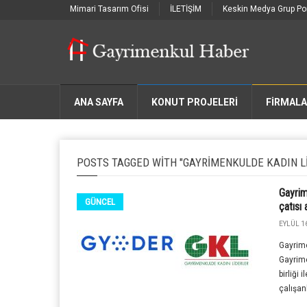
Mimari Tasarım Ofisi
İLETİŞİM
Keskin Medya Grup Por
ANA SAYFA
KONUT PROJELERİ
FIRMAL
POSTS TAGGED WITH "GAYRIMENKULDE KADIN L
Gayrim
GÜNCEL
çatısı 
EYLÜL 16
Gayrime
Gayrime
birliği
çalışanl