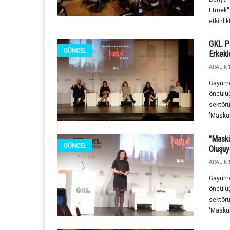
Etmek'
etkinlik
GKL Pa
GÜNCEL
Erkekl
ARALIK 1
Gayrime
öncülüğ
sektörü
'Maskül
"Maskü
GÜNCEL
Oluşuy
ARALIK 1
Gayrime
öncülüğ
sektörü
'Maskül