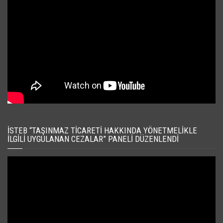
İSTEB “TAŞINMAZ TICARETI HAKKINDA YÖNETMELIKLE
İLGILI UYGULANAN CEZALAR” PANELI DÜZENLENDI