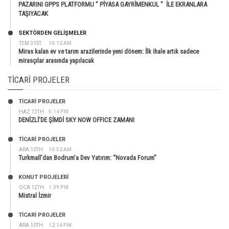
PAZARINI GPPS PLATFORMU ” PİYASA GAYRİMENKUL ” İLE EKRANLARA
TAŞIYACAK
SEKTÖRDEN GELIŞMELER
TEM 31ST
10:12 AM
Miras kalan ev ve tarım arazilerinde yeni dönem: İlk ihale artık sadece
mirasçılar arasında yapılacak
TICARI PROJELER
TİCARİ PROJELER
HAZ 12TH
5:14 PM
DENİZLİ’DE ŞİMDİ SKY NOW OFFICE ZAMANI
TİCARİ PROJELER
ARA 10TH
10:52 AM
Turkmall’dan Bodrum’a Dev Yatırım: “Novada Forum”
KONUT PROJELERI
OCA 12TH
1:39 PM
Mistral İzmir
TİCARİ PROJELER
ARA 10TH
12:14 PM