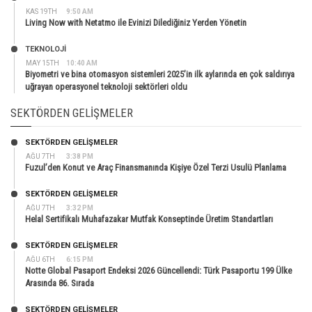
KAS 19TH
9:50 AM
Living Now with Netatmo ile Evinizi Dilediğiniz Yerden Yönetin
TEKNOLOJİ
MAY 15TH
10:40 AM
Biyometri ve bina otomasyon sistemleri 2025’in ilk aylarında en çok saldırıya
uğrayan operasyonel teknoloji sektörleri oldu
SEKTÖRDEN GELIŞMELER
SEKTÖRDEN GELIŞMELER
AĞU 7TH
3:38 PM
Fuzul’den Konut ve Araç Finansmanında Kişiye Özel Terzi Usulü Planlama
SEKTÖRDEN GELIŞMELER
AĞU 7TH
3:32 PM
Helal Sertifikalı Muhafazakar Mutfak Konseptinde Üretim Standartları
SEKTÖRDEN GELIŞMELER
AĞU 6TH
6:15 PM
Notte Global Pasaport Endeksi 2026 Güncellendi: Türk Pasaportu 199 Ülke
Arasında 86. Sırada
SEKTÖRDEN GELIŞMELER