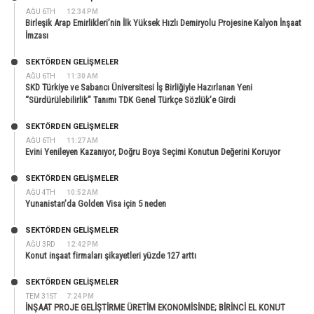
AĞU 6TH
12:34 PM
Birleşik Arap Emirlikleri’nin İlk Yüksek Hızlı Demiryolu Projesine Kalyon İnşaat
İmzası
SEKTÖRDEN GELIŞMELER
AĞU 6TH
11:30 AM
SKD Türkiye ve Sabancı Üniversitesi İş Birliğiyle Hazırlanan Yeni
“Sürdürülebilirlik” Tanımı TDK Genel Türkçe Sözlük’e Girdi
SEKTÖRDEN GELIŞMELER
AĞU 6TH
11:27 AM
Evini Yenileyen Kazanıyor, Doğru Boya Seçimi Konutun Değerini Koruyor
SEKTÖRDEN GELIŞMELER
AĞU 4TH
10:52 AM
Yunanistan’da Golden Visa için 5 neden
SEKTÖRDEN GELIŞMELER
AĞU 3RD
12:42 PM
Konut inşaat firmaları şikayetleri yüzde 127 arttı
SEKTÖRDEN GELIŞMELER
TEM 31ST
7:24 PM
İNŞAAT PROJE GELİŞTİRME ÜRETİM EKONOMİSİNDE; BİRİNCİ EL KONUT