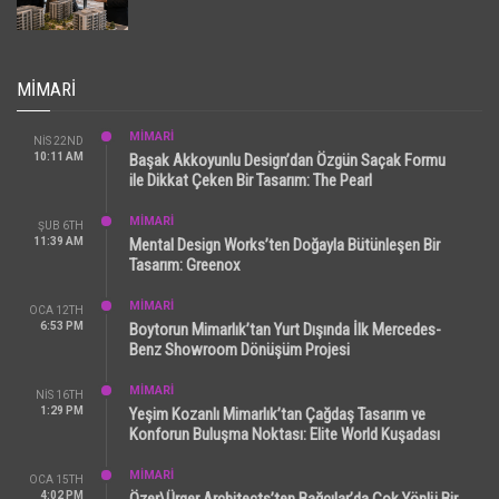
MIMARI
MİMARİ
NIS 22ND
10:11 AM
Başak Akkoyunlu Design’dan Özgün Saçak Formu
ile Dikkat Çeken Bir Tasarım: The Pearl
MİMARİ
ŞUB 6TH
11:39 AM
Mental Design Works’ten Doğayla Bütünleşen Bir
Tasarım: Greenox
MİMARİ
OCA 12TH
6:53 PM
Boytorun Mimarlık’tan Yurt Dışında İlk Mercedes-
Benz Showroom Dönüşüm Projesi
MİMARİ
NIS 16TH
1:29 PM
Yeşim Kozanlı Mimarlık’tan Çağdaş Tasarım ve
Konforun Buluşma Noktası: Elite World Kuşadası
MİMARİ
OCA 15TH
4:02 PM
Özer\Ürger Architects’ten Bağcılar’da Çok Yönlü Bir