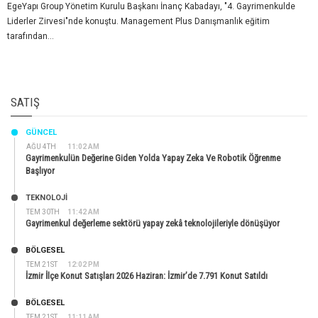
EgeYapı Group Yönetim Kurulu Başkanı İnanç Kabadayı, "4. Gayrimenkulde
Liderler Zirvesi"nde konuştu. Management Plus Danışmanlık eğitim
tarafından...
SATIŞ
GÜNCEL
AĞU 4TH
11:02 AM
Gayrimenkulün Değerine Giden Yolda Yapay Zeka Ve Robotik Öğrenme
Başlıyor
TEKNOLOJİ
TEM 30TH
11:42 AM
Gayrimenkul değerleme sektörü yapay zekâ teknolojileriyle dönüşüyor
BÖLGESEL
TEM 21ST
12:02 PM
İzmir İlçe Konut Satışları 2026 Haziran: İzmir’de 7.791 Konut Satıldı
BÖLGESEL
TEM 21ST
11:11 AM