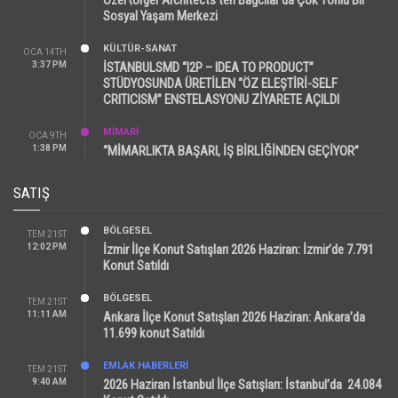
Sosyal Yaşam Merkezi
KÜLTÜR-SANAT
OCA 14TH
3:37 PM
İSTANBULSMD “I2P – IDEA TO PRODUCT”
STÜDYOSUNDA ÜRETİLEN “ÖZ ELEŞTİRİ-SELF
CRITICISM” ENSTELASYONU ZİYARETE AÇILDI
MİMARİ
OCA 9TH
1:38 PM
“MİMARLIKTA BAŞARI, İŞ BİRLİĞİNDEN GEÇİYOR”
SATIŞ
BÖLGESEL
TEM 21ST
12:02 PM
İzmir İlçe Konut Satışları 2026 Haziran: İzmir’de 7.791
Konut Satıldı
BÖLGESEL
TEM 21ST
11:11 AM
Ankara İlçe Konut Satışları 2026 Haziran: Ankara’da
11.699 konut Satıldı
EMLAK HABERLERI
TEM 21ST
9:40 AM
2026 Haziran İstanbul İlçe Satışları: İstanbul’da 24.084