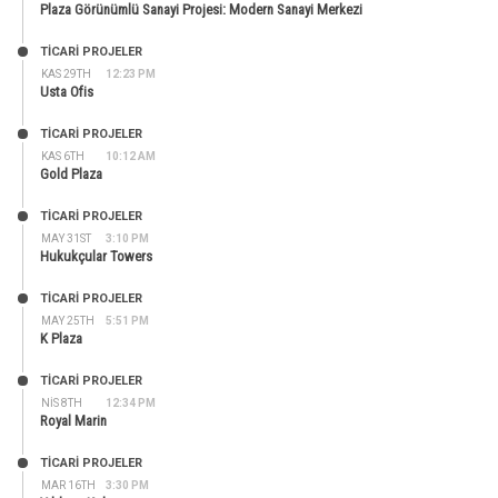
Plaza Görünümlü Sanayi Projesi: Modern Sanayi Merkezi
TİCARİ PROJELER
KAS 29TH
12:23 PM
Usta Ofis
TİCARİ PROJELER
KAS 6TH
10:12 AM
Gold Plaza
TİCARİ PROJELER
MAY 31ST
3:10 PM
Hukukçular Towers
TİCARİ PROJELER
MAY 25TH
5:51 PM
K Plaza
TİCARİ PROJELER
NIS 8TH
12:34 PM
Royal Marin
TİCARİ PROJELER
MAR 16TH
3:30 PM