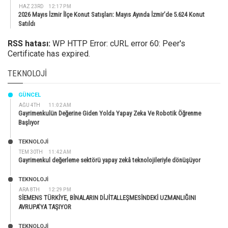
HAZ 23RD
12:17 PM
2026 Mayıs İzmir İlçe Konut Satışları: Mayıs Ayında İzmir’de 5.624 Konut
Satıldı
RSS hatası:
WP HTTP Error: cURL error 60: Peer's
Certificate has expired.
TEKNOLOJI
GÜNCEL
AĞU 4TH
11:02 AM
Gayrimenkulün Değerine Giden Yolda Yapay Zeka Ve Robotik Öğrenme
Başlıyor
TEKNOLOJİ
TEM 30TH
11:42 AM
Gayrimenkul değerleme sektörü yapay zekâ teknolojileriyle dönüşüyor
TEKNOLOJİ
ARA 8TH
12:29 PM
SİEMENS TÜRKİYE, BİNALARIN DİJİTALLEŞMESİNDEKİ UZMANLIĞINI
AVRUPA’YA TAŞIYOR
TEKNOLOJİ