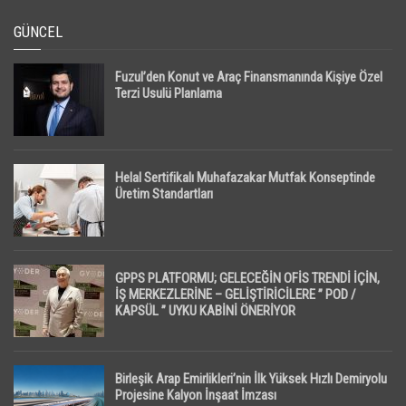
GÜNCEL
Fuzul’den Konut ve Araç Finansmanında Kişiye Özel
Terzi Usulü Planlama
Helal Sertifikalı Muhafazakar Mutfak Konseptinde
Üretim Standartları
GPPS PLATFORMU; GELECEĞİN OFİS TRENDİ İÇİN,
İŞ MERKEZLERİNE – GELİŞTİRİCİLERE ” POD /
KAPSÜL ” UYKU KABİNİ ÖNERİYOR
Birleşik Arap Emirlikleri’nin İlk Yüksek Hızlı Demiryolu
Projesine Kalyon İnşaat İmzası