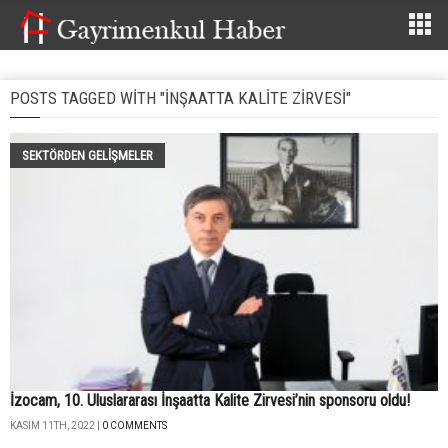
POSTS TAGGED WITH "INŞAATTA KALITE ZIRVESI"
SEKTÖRDEN GELIŞMELER
İzocam, 10. Uluslararası İnşaatta Kalite Zirvesi’nin sponsoru oldu!
KASIM 11TH, 2022 |
0 COMMENTS