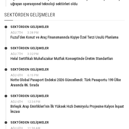
uğrayan operasyonel teknoloji sektörleri oldu
SEKTÖRDEN GELIŞMELER
SEKTÖRDEN GELIŞMELER
AĞU 7TH
3:38 PM
Fuzul’den Konut ve Araç Finansmanında Kişiye Özel Terzi Usulü Planlama
SEKTÖRDEN GELIŞMELER
AĞU 7TH
3:32 PM
Helal Sertifikalı Muhafazakar Mutfak Konseptinde Üretim Standartları
SEKTÖRDEN GELIŞMELER
AĞU 6TH
6:15 PM
Notte Global Pasaport Endeksi 2026 Güncellendi: Türk Pasaportu 199 Ülke
Arasında 86. Sırada
SEKTÖRDEN GELIŞMELER
AĞU 6TH
12:34 PM
Birleşik Arap Emirlikleri’nin İlk Yüksek Hızlı Demiryolu Projesine Kalyon İnşaat
İmzası
SEKTÖRDEN GELIŞMELER
AĞU 6TH
11:30 AM