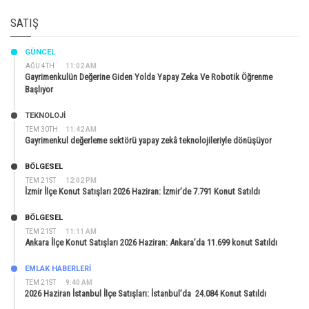
SATIŞ
GÜNCEL
AĞU 4TH
11:02 AM
Gayrimenkulün Değerine Giden Yolda Yapay Zeka Ve Robotik Öğrenme
Başlıyor
TEKNOLOJİ
TEM 30TH
11:42 AM
Gayrimenkul değerleme sektörü yapay zekâ teknolojileriyle dönüşüyor
BÖLGESEL
TEM 21ST
12:02 PM
İzmir İlçe Konut Satışları 2026 Haziran: İzmir’de 7.791 Konut Satıldı
BÖLGESEL
TEM 21ST
11:11 AM
Ankara İlçe Konut Satışları 2026 Haziran: Ankara’da 11.699 konut Satıldı
EMLAK HABERLERI
TEM 21ST
9:40 AM
2026 Haziran İstanbul İlçe Satışları: İstanbul’da 24.084 Konut Satıldı