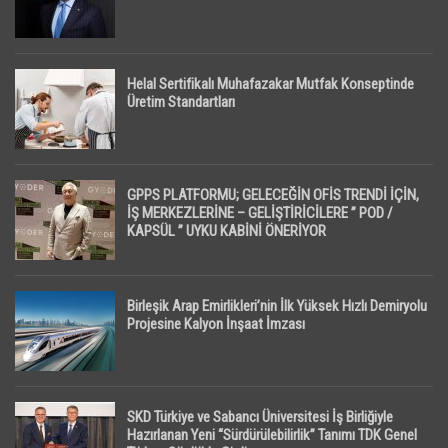
Helal Sertifikalı Muhafazakar Mutfak Konseptinde
Üretim Standartları
GPPS PLATFORMU; GELECEĞİN OFİS TRENDİ İÇİN,
İŞ MERKEZLERİNE – GELİŞTİRİCİLERE ” POD /
KAPSÜL ” UYKU KABİNİ ÖNERİYOR
Birleşik Arap Emirlikleri’nin İlk Yüksek Hızlı Demiryolu
Projesine Kalyon İnşaat İmzası
SKD Türkiye ve Sabancı Üniversitesi İş Birliğiyle
Hazırlanan Yeni “Sürdürülebilirlik” Tanımı TDK Genel