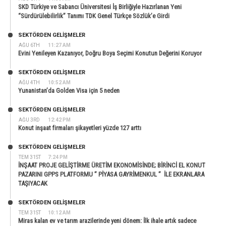
SKD Türkiye ve Sabancı Üniversitesi İş Birliğiyle Hazırlanan Yeni
“Sürdürülebilirlik” Tanımı TDK Genel Türkçe Sözlük’e Girdi
SEKTÖRDEN GELIŞMELER
AĞU 6TH
11:27 AM
Evini Yenileyen Kazanıyor, Doğru Boya Seçimi Konutun Değerini Koruyor
SEKTÖRDEN GELIŞMELER
AĞU 4TH
10:52 AM
Yunanistan’da Golden Visa için 5 neden
SEKTÖRDEN GELIŞMELER
AĞU 3RD
12:42 PM
Konut inşaat firmaları şikayetleri yüzde 127 arttı
SEKTÖRDEN GELIŞMELER
TEM 31ST
7:24 PM
İNŞAAT PROJE GELİŞTİRME ÜRETİM EKONOMİSİNDE; BİRİNCİ EL KONUT
PAZARINI GPPS PLATFORMU ” PİYASA GAYRİMENKUL ” İLE EKRANLARA
TAŞIYACAK
SEKTÖRDEN GELIŞMELER
TEM 31ST
10:12 AM
Miras kalan ev ve tarım arazilerinde yeni dönem: İlk ihale artık sadece