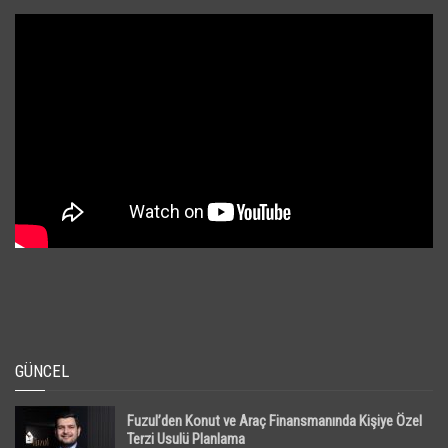
GÜNCEL
Fuzul’den Konut ve Araç Finansmanında Kişiye Özel
Terzi Usulü Planlama