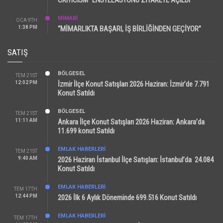
CRITICISM” ENSTELASYONU ZİYARETE AÇILDI
MİMARİ
OCA 9TH
1:38 PM
“MİMARLIKTA BAŞARI, İŞ BİRLİĞİNDEN GEÇİYOR”
SATIŞ
BÖLGESEL
TEM 21ST
12:02 PM
İzmir İlçe Konut Satışları 2026 Haziran: İzmir’de 7.791
Konut Satıldı
BÖLGESEL
TEM 21ST
11:11 AM
Ankara İlçe Konut Satışları 2026 Haziran: Ankara’da
11.699 konut Satıldı
EMLAK HABERLERI
TEM 21ST
9:40 AM
2026 Haziran İstanbul İlçe Satışları: İstanbul’da 24.084
Konut Satıldı
EMLAK HABERLERI
TEM 17TH
12:44 PM
2026 İlk 6 Aylık Döneminde 699.516 Konut Satıldı
EMLAK HABERLERI
TEM 17TH