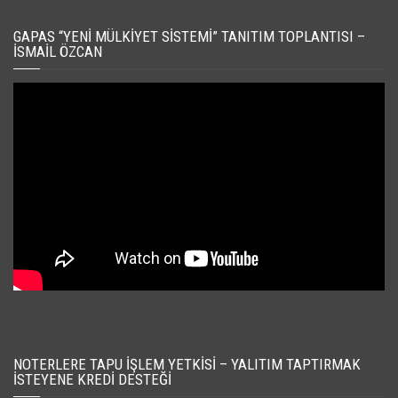
GAPAS “YENI MÜLKIYET SISTEMI” TANITIM TOPLANTISI –
İSMAIL ÖZCAN
NOTERLERE TAPU İŞLEM YETKISI – YALITIM TAPTIRMAK
İSTEYENE KREDI DESTEĞI