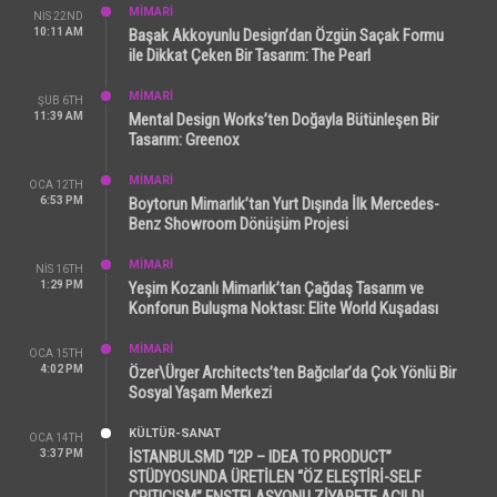
MİMARİ
NIS 22ND
10:11 AM
Başak Akkoyunlu Design’dan Özgün Saçak Formu
ile Dikkat Çeken Bir Tasarım: The Pearl
MİMARİ
ŞUB 6TH
11:39 AM
Mental Design Works’ten Doğayla Bütünleşen Bir
Tasarım: Greenox
MİMARİ
OCA 12TH
6:53 PM
Boytorun Mimarlık’tan Yurt Dışında İlk Mercedes-
Benz Showroom Dönüşüm Projesi
MİMARİ
NIS 16TH
1:29 PM
Yeşim Kozanlı Mimarlık’tan Çağdaş Tasarım ve
Konforun Buluşma Noktası: Elite World Kuşadası
MİMARİ
OCA 15TH
4:02 PM
Özer\Ürger Architects’ten Bağcılar’da Çok Yönlü Bir
Sosyal Yaşam Merkezi
KÜLTÜR-SANAT
OCA 14TH
3:37 PM
İSTANBULSMD “I2P – IDEA TO PRODUCT”
STÜDYOSUNDA ÜRETİLEN “ÖZ ELEŞTİRİ-SELF