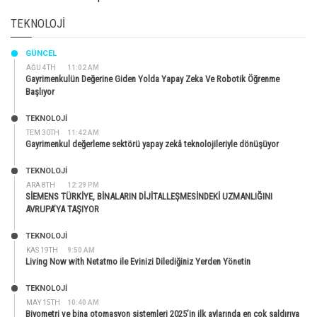
TEKNOLOJI
GÜNCEL
AĞU 4TH
11:02 AM
Gayrimenkulün Değerine Giden Yolda Yapay Zeka Ve Robotik Öğrenme
Başlıyor
TEKNOLOJİ
TEM 30TH
11:42 AM
Gayrimenkul değerleme sektörü yapay zekâ teknolojileriyle dönüşüyor
TEKNOLOJİ
ARA 8TH
12:29 PM
SİEMENS TÜRKİYE, BİNALARIN DİJİTALLEŞMESİNDEKİ UZMANLIĞINI
AVRUPA’YA TAŞIYOR
TEKNOLOJİ
KAS 19TH
9:50 AM
Living Now with Netatmo ile Evinizi Dilediğiniz Yerden Yönetin
TEKNOLOJİ
MAY 15TH
10:40 AM
Biyometri ve bina otomasyon sistemleri 2025’in ilk aylarında en çok saldırıya