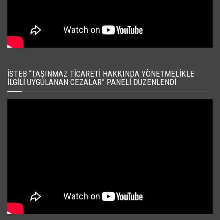
İSTEB “TAŞINMAZ TICARETI HAKKINDA YÖNETMELIKLE
İLGILI UYGULANAN CEZALAR” PANELI DÜZENLENDI