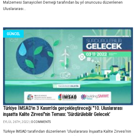
Malzemesi Sanayicileri Derneği tarafından bu yıl onuncusu düzenlenen
Uluslararası...
GÜNCEL
Türkiye İMSAD'ın 3 Kasım'da gerçekleştireceği "10. Uluslararası
inşaatta Kalite Zirvesi"nin Teması: ‘Sürdürülebilir Gelecek’
EYLÜL 26TH, 2022 |
0 COMMENTS
Türkiye İMSAD tarafından düzenlenen ‘Uluslararası İnşaatta Kalite Zirvesi’nin