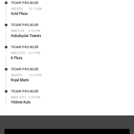
TİCARİ PROJELER
KAS 6TH
10:12 AM
Gold Plaza
TİCARİ PROJELER
MAY 31ST
3:10 PM
Hukukçular Towers
TİCARİ PROJELER
MAY 25TH
5:51 PM
K Plaza
TİCARİ PROJELER
NIS 8TH
12:34 PM
Royal Marin
TİCARİ PROJELER
MAR 16TH
3:30 PM
Yıldırım Kule