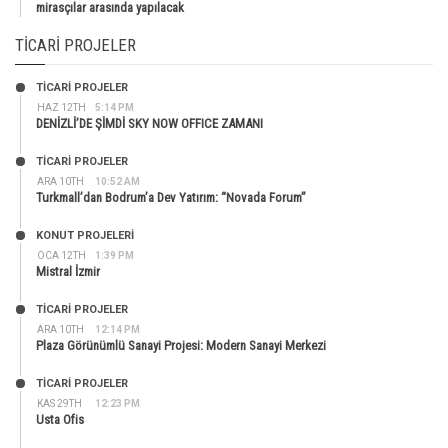
mirasçılar arasında yapılacak
TICARI PROJELER
TİCARİ PROJELER
HAZ 12TH
5:14 PM
DENİZLİ’DE ŞİMDİ SKY NOW OFFICE ZAMANI
TİCARİ PROJELER
ARA 10TH
10:52 AM
Turkmall’dan Bodrum’a Dev Yatırım: “Novada Forum”
KONUT PROJELERI
OCA 12TH
1:39 PM
Mistral İzmir
TİCARİ PROJELER
ARA 10TH
12:14 PM
Plaza Görünümlü Sanayi Projesi: Modern Sanayi Merkezi
TİCARİ PROJELER
KAS 29TH
12:23 PM
Usta Ofis