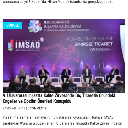
onuncusu bu yıl 3 Kasım’da, Hilton Maslak İstanbul’da gerçekleşecek....
GÜNCEL
9. Uluslararası İnşaatta Kalite Zirvesi'nde Dış Ticaretin Önündeki
Engeller ve Çözüm Önerileri Konuşuldu
KASIM 6TH, 2019 |
0 COMMENTS
İnşaat malzemeleri sanayisinin uluslararası oyuncuları, Türkiye İMSAD
tarafından 9'uncusu düzenlenen 'Uluslararası İnşaatta Kalite Zirvesi'nde bir