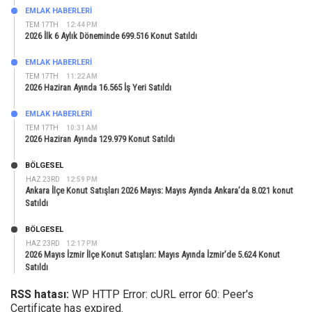
EMLAK HABERLERI
TEM 17TH
12:44 PM
2026 İlk 6 Aylık Döneminde 699.516 Konut Satıldı
EMLAK HABERLERI
TEM 17TH
11:22 AM
2026 Haziran Ayında 16.565 İş Yeri Satıldı
EMLAK HABERLERI
TEM 17TH
10:31 AM
2026 Haziran Ayında 129.979 Konut Satıldı
BÖLGESEL
HAZ 23RD
12:59 PM
Ankara İlçe Konut Satışları 2026 Mayıs: Mayıs Ayında Ankara’da 8.021 konut
Satıldı
BÖLGESEL
HAZ 23RD
12:17 PM
2026 Mayıs İzmir İlçe Konut Satışları: Mayıs Ayında İzmir’de 5.624 Konut
Satıldı
RSS hatası:
WP HTTP Error: cURL error 60: Peer's
Certificate has expired.