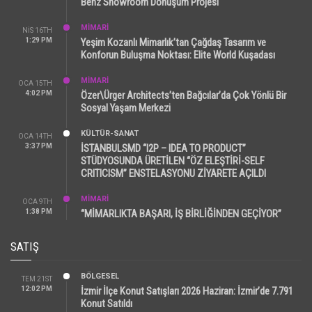
Benz Showroom Dönüşüm Projesi
MİMARİ
NIS 16TH
1:29 PM
Yeşim Kozanlı Mimarlık’tan Çağdaş Tasarım ve
Konforun Buluşma Noktası: Elite World Kuşadası
MİMARİ
OCA 15TH
4:02 PM
Özer\Ürger Architects’ten Bağcılar’da Çok Yönlü Bir
Sosyal Yaşam Merkezi
KÜLTÜR-SANAT
OCA 14TH
3:37 PM
İSTANBULSMD “I2P – IDEA TO PRODUCT”
STÜDYOSUNDA ÜRETİLEN “ÖZ ELEŞTİRİ-SELF
CRITICISM” ENSTELASYONU ZİYARETE AÇILDI
MİMARİ
OCA 9TH
1:38 PM
“MİMARLIKTA BAŞARI, İŞ BİRLİĞİNDEN GEÇİYOR”
SATIŞ
BÖLGESEL
TEM 21ST
12:02 PM
İzmir İlçe Konut Satışları 2026 Haziran: İzmir’de 7.791
Konut Satıldı