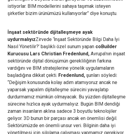
istiyorlar. BIM modellerini sahaya taşımak isteyen
şirketler bizim ürünümüzü kullanıyorlar” diye konuştu.
İnşaat sektöründe dijitalleşmeye ayak
uydurmalıyız
Zirvede ‘İnşaat Sektöründe Bilgi Daha İyi
Nasıl Yönetilir?’ başlıklı özel sunum yapan
coBuilder
Kurucusu Lars Christian Fredenlund,
Avrupa’nın inşaat
sektöründe dijital dönüşümün gerekliliğinin farkına
vardığını ve BIM stratejilerine yönelik uygulamaların
başladığına dikkat çekti.
Fredenlund,
şunları söyledi:
“Değişim konusunda kolay adım atamıyoruz ancak ne
yaparsak yapalım dijitalleşme sürecini yavaşlatıp
durdurmamız mümkün olmayacak. Bu yüzden dijitalleşme
sürecine hızlıca ayak uydurmalıyız. Bugün BIM dendiği
zaman insanların aklına sadece 3 boyutlu teknolojiler
geliyor. 3D bunun bir parçası ancak en önemlisi değil.
Sektörümüzde en önemli unsur veri. Bilginin daha iyi
yönetilmesi için silolama çalışması yapmamız gerekiyor.