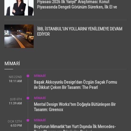
Piyasası 2026 İlk Yarıyıl” Araştırması: Konut
Piyasasında Dengeli Görünüm Sürerken, İlk El ve
İpotekli Satışlarda Sınırlı Toparlanma Dikkat Çekti
İBB, İSTANBUL’UN YOLLARINI YENİLEMEYE DEVAM
EDİYOR
MIMARI
MİMARİ
NIS 22ND
10:11 AM
Başak Akkoyunlu Design’dan Özgün Saçak Formu
ile Dikkat Çeken Bir Tasarım: The Pearl
MİMARİ
ŞUB 6TH
11:39 AM
Mental Design Works’ten Doğayla Bütünleşen Bir
Tasarım: Greenox
MİMARİ
OCA 12TH
6:53 PM
Boytorun Mimarlık’tan Yurt Dışında İlk Mercedes-