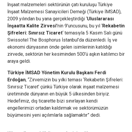
İnşaat malzemeleri sektörünün çatı kuruluşu Türkiye
İnşaat Malzemesi Sanayicileri Derneği (Türkiye İMSAD),
2009 yılından bu yana gerçekleştirdiği ‘
Uluslararası
İnşaatta Kalite Zirvesi’
nin 9’uncusunu, bu yıl ‘
Rekabetin
Şifreleri: Sınırsız Ticaret
‘ temasıyla 5 Kasım Salı günü
Swissotel The Bosphorus İstanbul’da düzenledi. İş ve
ekonomi dünyasının önde gelen isimlerinin katıldığı
zirvede, sektörün her kesiminden 500’ü aşkın katılımcı bir
araya geldi.
Türkiye İMSAD Yönetim Kurulu Başkanı Ferdi
Erdoğan
, “Zirvemizin bu yılki teması ‘Rekabetin Şifreleri:
Sınırsız Ticaret’ çünkü Türkiye olarak inşaat malzemesi
üretiminde dünyanın en büyük 5 ülkesinden biriyiz.
Hedefimiz, dış ticarette bizi sınırlayan kendi
engellerimizi ortadan kaldırmak ve sektörümüzün
büyümesini yeni açılımlarla sağlamaktır” dedi.