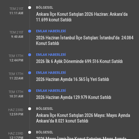
BÖLGESEL
TEM 21ST
11:11 AM
Ankara İlçe Konut Satışları 2026 Haziran: Ankara’da
11.699 konut Satıldı
EMLAK HABERLERI
TEM 21ST
9:40 AM
2026 Haziran İstanbul İlçe Satışları: İstanbul’da 24.084
Konut Satıldı
EMLAK HABERLERI
TEM 17TH
12:44 PM
2026 İlk 6 Aylık Döneminde 699.516 Konut Satıldı
EMLAK HABERLERI
TEM 17TH
11:22 AM
2026 Haziran Ayında 16.565 İş Yeri Satıldı
EMLAK HABERLERI
TEM 17TH
10:31 AM
2026 Haziran Ayında 129.979 Konut Satıldı
BÖLGESEL
HAZ 23RD
12:59 PM
Ankara İlçe Konut Satışları 2026 Mayıs: Mayıs Ayında
Ankara’da 8.021 konut Satıldı
BÖLGESEL
HAZ 23RD
12:17 PM