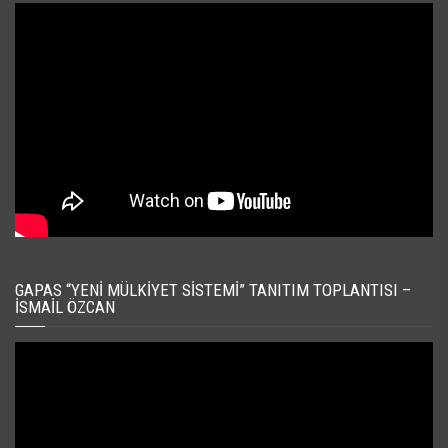
GAPAS “YENI MÜLKIYET SISTEMI” TANITIM TOPLANTISI –
İSMAIL ÖZCAN