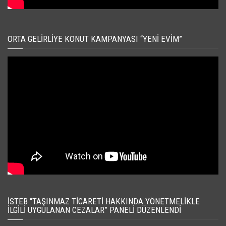
ORTA GELIRLIYE KONUT KAMPANYASI “YENI EVIM”
İSTEB “TAŞINMAZ TICARETI HAKKINDA YÖNETMELIKLE
İLGILI UYGULANAN CEZALAR” PANELI DÜZENLENDI