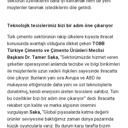
sektörün özelliklerini daha iyi kavramak hem de yeni
müşteriler tanımak istediklerini dile getirdi.
Teknolojik tesislerimiz bizi bir adım öne çıkarıyor
Türk çimento sektörünün rakip ülkelere kıyasla ihracat
konusunda avantajlı olduğuna dikkat çeken
TOBB
Türkiye Çimento ve Çimento Ürünleri Meclisi
Başkanı Dr. Tamer Saka,
“Sektörümüzde hizmet veren
şirketler operasyonel anlamda tecrübe ve bilgi birikimleri
ile müşterilerle uzun vadeli ilişkileri sayesinde ihracatta
öne çıkıyor. Bunların yanı sıra Avrupa ve ABD ile
mukayese ettiğimizde daha yeni ve üst teknolojilerle
donatılmış, kendi enerjisini üreten tesislere sahibiz. Tüm
bu özellikler bizi bir adım öne çıkarıyor” dedi. İhracatta
rekabet için kalite ve marka algısının önemini
vurgulayan
Saka,
“Global piyasalarda katma değerli
ürünler seviyesine baktığımız zaman dünya pazarında
küçük oyuncularla varız. Bu durum karşı tarafta bizim