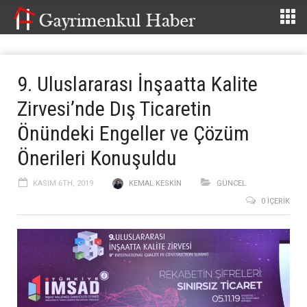
9. Uluslararası İnşaatta Kalite
Zirvesi’nde Dış Ticaretin
Önündeki Engeller ve Çözüm
Önerileri Konuşuldu
KASIM 6TH, 2019
KEMAL KESKIN
GÜNCEL
0 İÇERIK