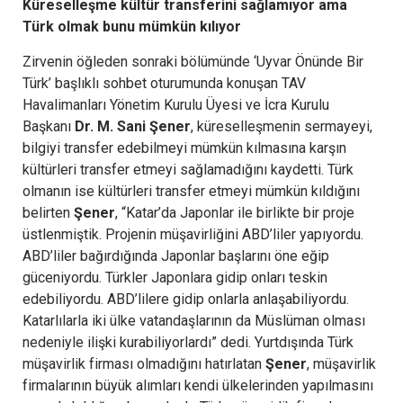
Küreselleşme kültür transferini sağlamıyor ama
Türk olmak bunu mümkün kılıyor
Zirvenin öğleden sonraki bölümünde ‘Uyvar Önünde Bir
Türk’ başlıklı sohbet oturumunda konuşan TAV
Havalimanları Yönetim Kurulu Üyesi ve İcra Kurulu
Başkanı
Dr. M. Sani Şener
, küreselleşmenin sermayeyi,
bilgiyi transfer edebilmeyi mümkün kılmasına karşın
kültürleri transfer etmeyi sağlamadığını kaydetti. Türk
olmanın ise kültürleri transfer etmeyi mümkün kıldığını
belirten
Şener
, “Katar’da Japonlar ile birlikte bir proje
üstlenmiştik. Projenin müşavirliğini ABD’liler yapıyordu.
ABD’liler bağırdığında Japonlar başlarını öne eğip
güceniyordu. Türkler Japonlara gidip onları teskin
edebiliyordu. ABD’lilere gidip onlarla anlaşabiliyordu.
Katarlılarla iki ülke vatandaşlarının da Müslüman olması
nedeniyle ilişki kurabiliyorlardı” dedi. Yurtdışında Türk
müşavirlik firması olmadığını hatırlatan
Şener
, müşavirlik
firmalarının büyük alımları kendi ülkelerinden yapılmasını