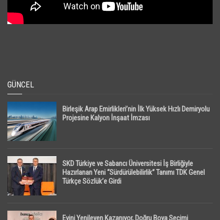
GÜNCEL
Birleşik Arap Emirlikleri’nin İlk Yüksek Hızlı Demiryolu
Projesine Kalyon İnşaat İmzası
SKD Türkiye ve Sabancı Üniversitesi İş Birliğiyle
Hazırlanan Yeni “Sürdürülebilirlik” Tanımı TDK Genel
Türkçe Sözlük’e Girdi
Evini Yenileyen Kazanıyor, Doğru Boya Seçimi