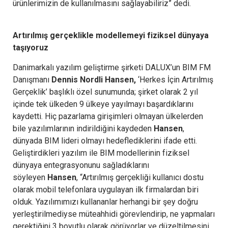
ürünlerimizin de kullanılmasını sağlayabiliriz” dedi.
Artırılmış gerçeklikle modellemeyi fiziksel dünyaya
taşıyoruz
Danimarkalı yazılım geliştirme şirketi DALUX’un BIM FM
Danışmanı
Dennis Nordli Hansen,
‘Herkes İçin Artırılmış
Gerçeklik’ başlıklı özel sunumunda; şirket olarak 2 yıl
içinde tek ülkeden 9 ülkeye yayılmayı başardıklarını
kaydetti. Hiç pazarlama girişimleri olmayan ülkelerden
bile yazılımlarının indirildiğini kaydeden
Hansen
,
dünyada BIM lideri olmayı hedeflediklerini ifade etti.
Geliştirdikleri yazılım ile BIM modellerinin fiziksel
dünyaya entegrasyonunu sağladıklarını
söyleyen
Hansen
, “Artırılmış gerçekliği kullanıcı dostu
olarak mobil telefonlara uygulayan ilk firmalardan biri
olduk. Yazılımımızı kullananlar herhangi bir şey doğru
yerleştirilmediyse müteahhidi görevlendirip, ne yapmaları
gerektiğini 3 boyutlu olarak görüyorlar ve düzeltilmesini