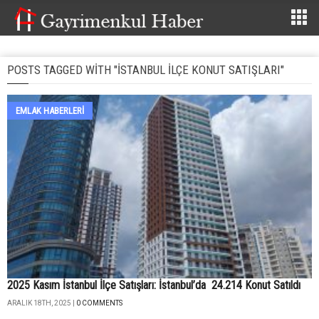
POSTS TAGGED WITH "ISTANBUL ILÇE KONUT SATIŞLARI"
EMLAK HABERLERI
2025 Kasım İstanbul İlçe Satışları: İstanbul’da 24.214 Konut Satıldı
ARALIK 18TH, 2025 |
0 COMMENTS