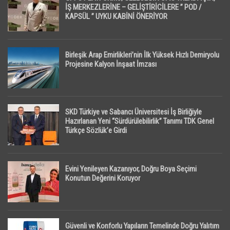
İŞ MERKEZLERİNE – GELİŞTİRİCİLERE ” POD /
KAPSÜL ” UYKU KABİNİ ÖNERİYOR
Birleşik Arap Emirlikleri’nin İlk Yüksek Hızlı Demiryolu
Projesine Kalyon İnşaat İmzası
SKD Türkiye ve Sabancı Üniversitesi İş Birliğiyle
Hazırlanan Yeni “Sürdürülebilirlik” Tanımı TDK Genel
Türkçe Sözlük’e Girdi
Evini Yenileyen Kazanıyor, Doğru Boya Seçimi
Konutun Değerini Koruyor
Güvenli ve Konforlu Yapıların Temelinde Doğru Yalıtım