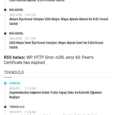
2026 Haziran Ayında 129.979 Konut Satıldı
BÖLGESEL
HAZ 23RD
12:59 PM
Ankara İlçe Konut Satışları 2026 Mayıs: Mayıs Ayında Ankara’da 8.021 konut
Satıldı
BÖLGESEL
HAZ 23RD
12:17 PM
2026 Mayıs İzmir İlçe Konut Satışları: Mayıs Ayında İzmir’de 5.624 Konut
Satıldı
RSS hatası:
WP HTTP Error: cURL error 60: Peer's
Certificate has expired.
TEKNOLOJI
GÜNCEL
AĞU 4TH
11:02 AM
Gayrimenkulün Değerine Giden Yolda Yapay Zeka Ve Robotik Öğrenme
Başlıyor
TEKNOLOJİ
TEM 30TH
11:42 AM