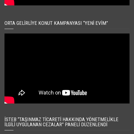
ORTA GELIRLIYE KONUT KAMPANYASI “YENI EVIM”
İSTEB “TAŞINMAZ TICARETI HAKKINDA YÖNETMELIKLE
İLGILI UYGULANAN CEZALAR” PANELI DÜZENLENDI