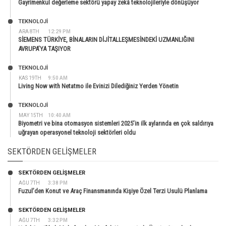
Gayrimenkul değerleme sektörü yapay zekâ teknolojileriyle dönüşüyor
TEKNOLOJİ
ARA 8TH
12:29 PM
SİEMENS TÜRKİYE, BİNALARIN DİJİTALLEŞMESİNDEKİ UZMANLIĞINI
AVRUPA’YA TAŞIYOR
TEKNOLOJİ
KAS 19TH
9:50 AM
Living Now with Netatmo ile Evinizi Dilediğiniz Yerden Yönetin
TEKNOLOJİ
MAY 15TH
10:40 AM
Biyometri ve bina otomasyon sistemleri 2025’in ilk aylarında en çok saldırıya
uğrayan operasyonel teknoloji sektörleri oldu
SEKTÖRDEN GELIŞMELER
SEKTÖRDEN GELIŞMELER
AĞU 7TH
3:38 PM
Fuzul’den Konut ve Araç Finansmanında Kişiye Özel Terzi Usulü Planlama
SEKTÖRDEN GELIŞMELER
AĞU 7TH
3:32 PM