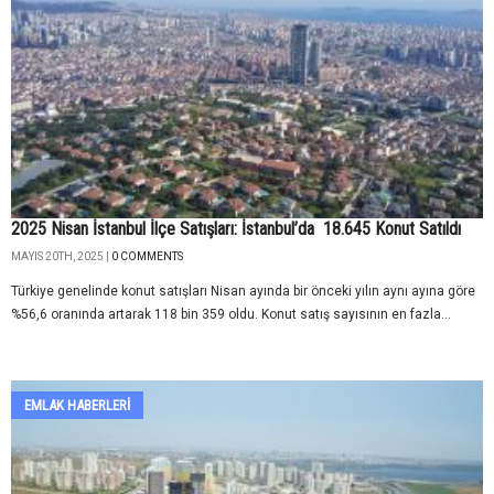
2025 Nisan İstanbul İlçe Satışları: İstanbul’da 18.645 Konut Satıldı
MAYIS 20TH, 2025 |
0 COMMENTS
Türkiye genelinde konut satışları Nisan ayında bir önceki yılın aynı ayına göre
%56,6 oranında artarak 118 bin 359 oldu. Konut satış sayısının en fazla...
EMLAK HABERLERI