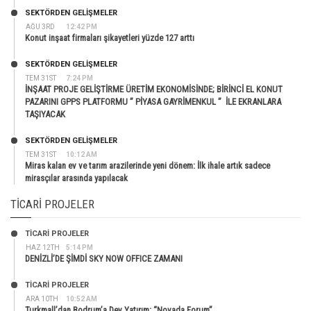
SEKTÖRDEN GELIŞMELER
AĞU 3RD
12:42 PM
Konut inşaat firmaları şikayetleri yüzde 127 arttı
SEKTÖRDEN GELIŞMELER
TEM 31ST
7:24 PM
İNŞAAT PROJE GELİŞTİRME ÜRETİM EKONOMİSİNDE; BİRİNCİ EL KONUT
PAZARINI GPPS PLATFORMU ” PİYASA GAYRİMENKUL ” İLE EKRANLARA
TAŞIYACAK
SEKTÖRDEN GELIŞMELER
TEM 31ST
10:12 AM
Miras kalan ev ve tarım arazilerinde yeni dönem: İlk ihale artık sadece
mirasçılar arasında yapılacak
TICARI PROJELER
TİCARİ PROJELER
HAZ 12TH
5:14 PM
DENİZLİ’DE ŞİMDİ SKY NOW OFFICE ZAMANI
TİCARİ PROJELER
ARA 10TH
10:52 AM
Turkmall’dan Bodrum’a Dev Yatırım: “Novada Forum”