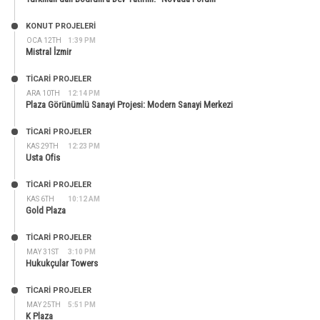
KONUT PROJELERI
OCA 12TH
1:39 PM
Mistral İzmir
TİCARİ PROJELER
ARA 10TH
12:14 PM
Plaza Görünümlü Sanayi Projesi: Modern Sanayi Merkezi
TİCARİ PROJELER
KAS 29TH
12:23 PM
Usta Ofis
TİCARİ PROJELER
KAS 6TH
10:12 AM
Gold Plaza
TİCARİ PROJELER
MAY 31ST
3:10 PM
Hukukçular Towers
TİCARİ PROJELER
MAY 25TH
5:51 PM
K Plaza