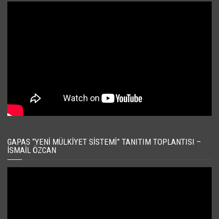
GAPAS “YENI MÜLKIYET SISTEMI” TANITIM TOPLANTISI –
İSMAIL ÖZCAN