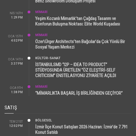
Benz Showroom Dönüşüm Projesi
MİMARİ
NIS 16TH
1:29 PM
Yeşim Kozanlı Mimarlık’tan Çağdaş Tasarım ve
Konforun Buluşma Noktası: Elite World Kuşadası
MİMARİ
OCA 15TH
4:02 PM
Özer\Ürger Architects’ten Bağcılar’da Çok Yönlü Bir
Sosyal Yaşam Merkezi
KÜLTÜR-SANAT
OCA 14TH
3:37 PM
İSTANBULSMD “I2P – IDEA TO PRODUCT”
STÜDYOSUNDA ÜRETİLEN “ÖZ ELEŞTİRİ-SELF
CRITICISM” ENSTELASYONU ZİYARETE AÇILDI
MİMARİ
OCA 9TH
1:38 PM
“MİMARLIKTA BAŞARI, İŞ BİRLİĞİNDEN GEÇİYOR”
SATIŞ
BÖLGESEL
TEM 21ST
12:02 PM
İzmir İlçe Konut Satışları 2026 Haziran: İzmir’de 7.791
Konut Satıldı