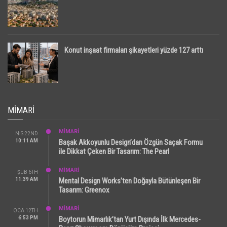
Konut inşaat firmaları şikayetleri yüzde 127 arttı
MIMARI
MİMARİ
NIS 22ND
10:11 AM
Başak Akkoyunlu Design’dan Özgün Saçak Formu
ile Dikkat Çeken Bir Tasarım: The Pearl
MİMARİ
ŞUB 6TH
11:39 AM
Mental Design Works’ten Doğayla Bütünleşen Bir
Tasarım: Greenox
MİMARİ
OCA 12TH
6:53 PM
Boytorun Mimarlık’tan Yurt Dışında İlk Mercedes-