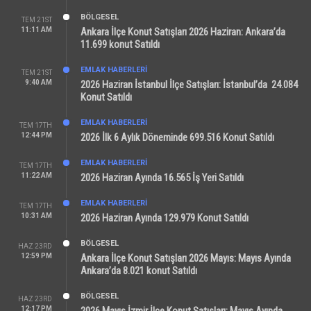
BÖLGESEL
TEM 21ST
11:11 AM
Ankara İlçe Konut Satışları 2026 Haziran: Ankara’da
11.699 konut Satıldı
EMLAK HABERLERI
TEM 21ST
9:40 AM
2026 Haziran İstanbul İlçe Satışları: İstanbul’da 24.084
Konut Satıldı
EMLAK HABERLERI
TEM 17TH
12:44 PM
2026 İlk 6 Aylık Döneminde 699.516 Konut Satıldı
EMLAK HABERLERI
TEM 17TH
11:22 AM
2026 Haziran Ayında 16.565 İş Yeri Satıldı
EMLAK HABERLERI
TEM 17TH
10:31 AM
2026 Haziran Ayında 129.979 Konut Satıldı
BÖLGESEL
HAZ 23RD
12:59 PM
Ankara İlçe Konut Satışları 2026 Mayıs: Mayıs Ayında
Ankara’da 8.021 konut Satıldı
BÖLGESEL
HAZ 23RD
12:17 PM