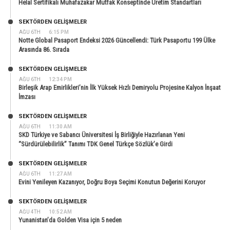
Helal Sertifikalı Muhafazakar Mutfak Konseptinde Üretim Standartları
SEKTÖRDEN GELIŞMELER
AĞU 6TH
6:15 PM
Notte Global Pasaport Endeksi 2026 Güncellendi: Türk Pasaportu 199 Ülke
Arasında 86. Sırada
SEKTÖRDEN GELIŞMELER
AĞU 6TH
12:34 PM
Birleşik Arap Emirlikleri’nin İlk Yüksek Hızlı Demiryolu Projesine Kalyon İnşaat
İmzası
SEKTÖRDEN GELIŞMELER
AĞU 6TH
11:30 AM
SKD Türkiye ve Sabancı Üniversitesi İş Birliğiyle Hazırlanan Yeni
“Sürdürülebilirlik” Tanımı TDK Genel Türkçe Sözlük’e Girdi
SEKTÖRDEN GELIŞMELER
AĞU 6TH
11:27 AM
Evini Yenileyen Kazanıyor, Doğru Boya Seçimi Konutun Değerini Koruyor
SEKTÖRDEN GELIŞMELER
AĞU 4TH
10:52 AM
Yunanistan’da Golden Visa için 5 neden