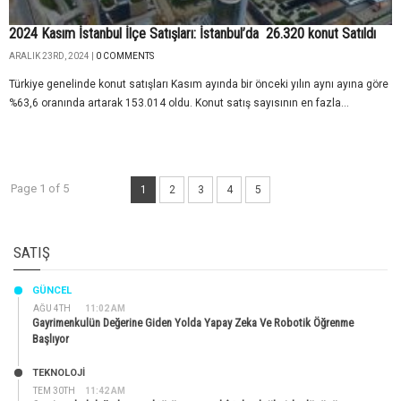
2024 Kasım İstanbul İlçe Satışları: İstanbul’da 26.320 konut Satıldı
ARALIK 23RD, 2024 |
0 COMMENTS
Türkiye genelinde konut satışları Kasım ayında bir önceki yılın aynı ayına göre
%63,6 oranında artarak 153.014 oldu. Konut satış sayısının en fazla...
Page 1 of 5
1
2
3
4
5
SATIŞ
GÜNCEL
AĞU 4TH
11:02 AM
Gayrimenkulün Değerine Giden Yolda Yapay Zeka Ve Robotik Öğrenme
Başlıyor
TEKNOLOJİ
TEM 30TH
11:42 AM