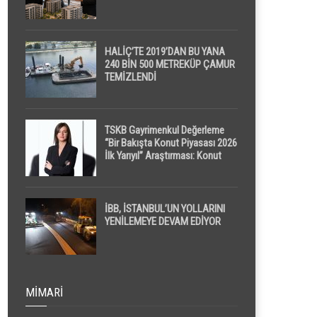
HALİÇ’TE 2019’DAN BU YANA
240 BİN 500 METREKÜP ÇAMUR
TEMİZLENDİ
TSKB Gayrimenkul Değerleme
“Bir Bakışta Konut Piyasası 2026
İlk Yarıyıl” Araştırması: Konut
Piyasasında Dengeli Görünüm
Sürerken, İlk El ve İpotekli
Satışlarda Sınırlı Toparlanma
Dikkat Çekti
İBB, İSTANBUL’UN YOLLARINI
YENİLEMEYE DEVAM EDİYOR
MIMARI