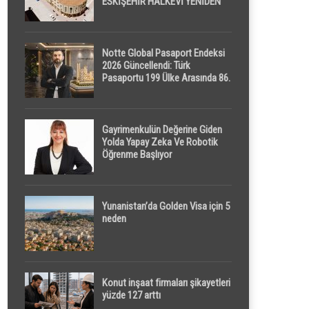
ESKİŞEHİR HALKEVİ YENİDEN
HAYAT BULUYOR
Notte Global Pasaport Endeksi
2026 Güncellendi: Türk
Pasaportu 199 Ülke Arasında 86.
Sırada
Gayrimenkulün Değerine Giden
Yolda Yapay Zeka Ve Robotik
Öğrenme Başlıyor
Yunanistan’da Golden Visa için 5
neden
Konut inşaat firmaları şikayetleri
yüzde 127 arttı