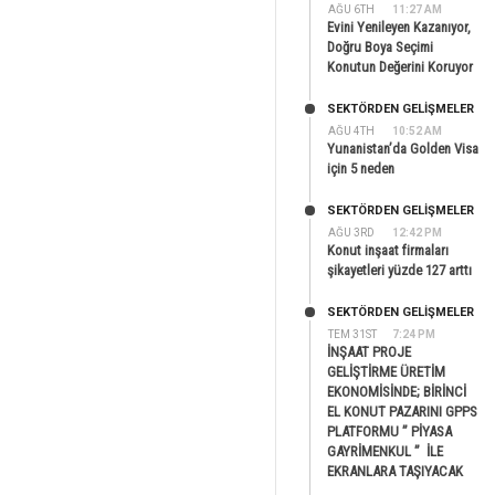
AĞU 6TH
11:27 AM
Evini Yenileyen Kazanıyor,
Doğru Boya Seçimi
Konutun Değerini Koruyor
SEKTÖRDEN GELIŞMELER
AĞU 4TH
10:52 AM
Yunanistan’da Golden Visa
için 5 neden
SEKTÖRDEN GELIŞMELER
AĞU 3RD
12:42 PM
Konut inşaat firmaları
şikayetleri yüzde 127 arttı
SEKTÖRDEN GELIŞMELER
TEM 31ST
7:24 PM
İNŞAAT PROJE
GELİŞTİRME ÜRETİM
EKONOMİSİNDE; BİRİNCİ
EL KONUT PAZARINI GPPS
PLATFORMU ” PİYASA
GAYRİMENKUL ” İLE
EKRANLARA TAŞIYACAK