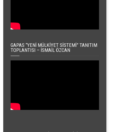
GAPAS “YENI MÜLKIYET SISTEMI” TANITIM
TOPLANTISI – İSMAIL ÖZCAN