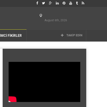
August 6th, 2026
İMCİ FİKİRLER
TAKIP EDIN