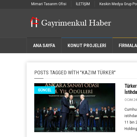
Mimari Tasarım Ofisi
İLETİŞİM
Keskin Medya Grup Por
ANA SAYFA
KONUT PROJELERİ
FIRMAL
POSTS TAGGED WITH "KAZIM TÜRKER"
Türker
GÜNCEL
İstihd
OCAK 24
Cumhurb
istihda
11 bin 
Holding