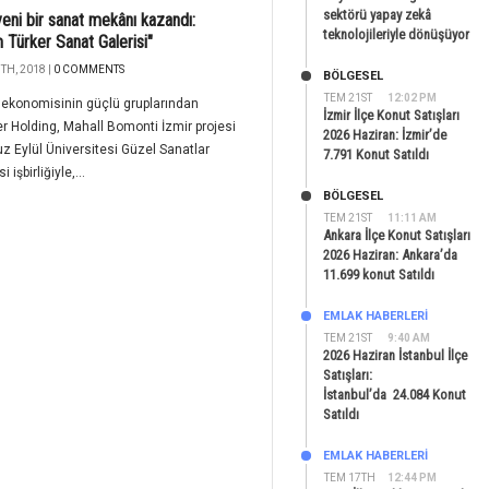
sektörü yapay zekâ
yeni bir sanat mekânı kazandı:
teknolojileriyle dönüşüyor
 Türker Sanat Galerisi"
TH, 2018 |
0 COMMENTS
BÖLGESEL
TEM 21ST
12:02 PM
 ekonomisinin güçlü gruplarından
İzmir İlçe Konut Satışları
er Holding, Mahall Bomonti İzmir projesi
2026 Haziran: İzmir’de
z Eylül Üniversitesi Güzel Sanatlar
7.791 Konut Satıldı
i işbirliğiyle,...
BÖLGESEL
TEM 21ST
11:11 AM
Ankara İlçe Konut Satışları
2026 Haziran: Ankara’da
11.699 konut Satıldı
EMLAK HABERLERI
TEM 21ST
9:40 AM
2026 Haziran İstanbul İlçe
Satışları:
İstanbul’da 24.084 Konut
Satıldı
EMLAK HABERLERI
TEM 17TH
12:44 PM