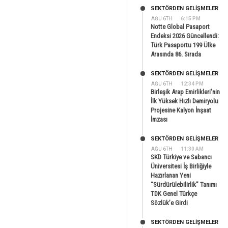
SEKTÖRDEN GELIŞMELER
AĞU 6TH
6:15 PM
Notte Global Pasaport
Endeksi 2026 Güncellendi:
Türk Pasaportu 199 Ülke
Arasında 86. Sırada
SEKTÖRDEN GELIŞMELER
AĞU 6TH
12:34 PM
Birleşik Arap Emirlikleri’nin
İlk Yüksek Hızlı Demiryolu
Projesine Kalyon İnşaat
İmzası
SEKTÖRDEN GELIŞMELER
AĞU 6TH
11:30 AM
SKD Türkiye ve Sabancı
Üniversitesi İş Birliğiyle
Hazırlanan Yeni
“Sürdürülebilirlik” Tanımı
TDK Genel Türkçe
Sözlük’e Girdi
SEKTÖRDEN GELIŞMELER