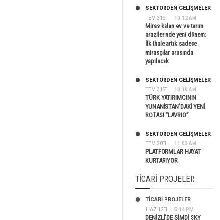
SEKTÖRDEN GELIŞMELER
TEM 31ST
10:12 AM
Miras kalan ev ve tarım
arazilerinde yeni dönem:
İlk ihale artık sadece
mirasçılar arasında
yapılacak
SEKTÖRDEN GELIŞMELER
TEM 31ST
10:10 AM
TÜRK YATIRIMCININ
YUNANİSTAN’DAKİ YENİ
ROTASI “LAVRIO”
SEKTÖRDEN GELIŞMELER
TEM 30TH
11:03 AM
PLATFORMLAR HAYAT
KURTARIYOR
TICARI PROJELER
TİCARİ PROJELER
HAZ 12TH
5:14 PM
DENİZLİ’DE ŞİMDİ SKY