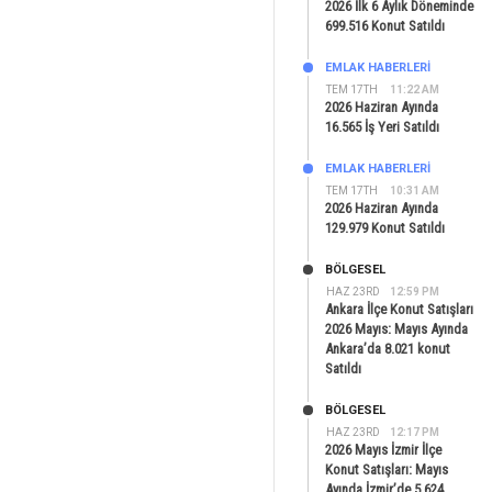
2026 İlk 6 Aylık Döneminde
699.516 Konut Satıldı
EMLAK HABERLERI
TEM 17TH
11:22 AM
2026 Haziran Ayında
16.565 İş Yeri Satıldı
EMLAK HABERLERI
TEM 17TH
10:31 AM
2026 Haziran Ayında
129.979 Konut Satıldı
BÖLGESEL
HAZ 23RD
12:59 PM
Ankara İlçe Konut Satışları
2026 Mayıs: Mayıs Ayında
Ankara’da 8.021 konut
Satıldı
BÖLGESEL
HAZ 23RD
12:17 PM
2026 Mayıs İzmir İlçe
Konut Satışları: Mayıs
Ayında İzmir’de 5.624