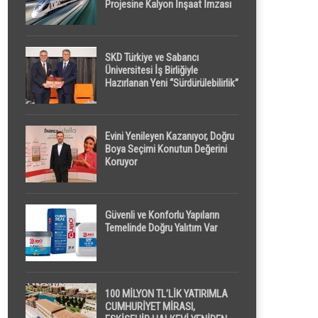
Projesine Kalyon İnşaat İmzası
SKD Türkiye ve Sabancı
Üniversitesi İş Birliğiyle
Hazırlanan Yeni “Sürdürülebilirlik”
Tanımı TDK Genel Türkçe
Sözlük’e Girdi
Evini Yenileyen Kazanıyor, Doğru
Boya Seçimi Konutun Değerini
Koruyor
Güvenli ve Konforlu Yapıların
Temelinde Doğru Yalıtım Var
100 MİLYON TL’LİK YATIRIMLA
CUMHURİYET MİRASI,