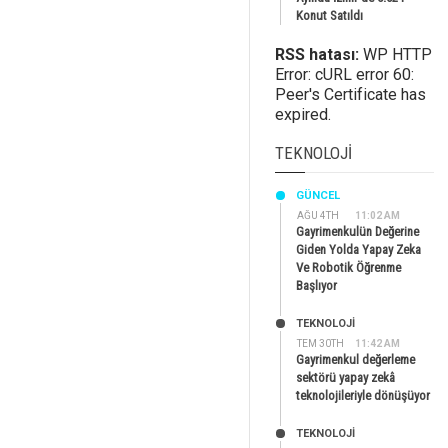
Konut Satıldı
RSS hatası:
WP HTTP
Error: cURL error 60:
Peer's Certificate has
expired.
TEKNOLOJI
GÜNCEL
AĞU 4TH
11:02 AM
Gayrimenkulün Değerine
Giden Yolda Yapay Zeka
Ve Robotik Öğrenme
Başlıyor
TEKNOLOJİ
TEM 30TH
11:42 AM
Gayrimenkul değerleme
sektörü yapay zekâ
teknolojileriyle dönüşüyor
TEKNOLOJİ