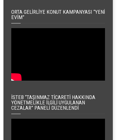
ORTA GELIRLIYE KONUT KAMPANYASI “YENI
EVIM”
İSTEB “TAŞINMAZ TICARETI HAKKINDA
YÖNETMELIKLE İLGILI UYGULANAN
CEZALAR” PANELI DÜZENLENDI