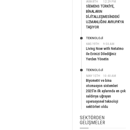
ARA 8TH
12:29 PM
SİEMENS TÜRKİYE,
BİNALARIN
DİJİTALLEŞMESİNDEKİ
UZMANLIĞINI AVRUPA’YA
TAŞIYOR
TEKNOLOJİ
KAS 19TH
9:50 AM
Living Now with Netatmo
ile Evinizi Dilediğiniz
Yerden Yönetin
TEKNOLOJİ
MAY 15TH
10:40 AM
Biyometri ve bina
otomasyon sistemleri
2025’in ilk aylarında en çok
saldırıya uğrayan
operasyonel teknoloji
sektörleri oldu
SEKTÖRDEN
GELIŞMELER