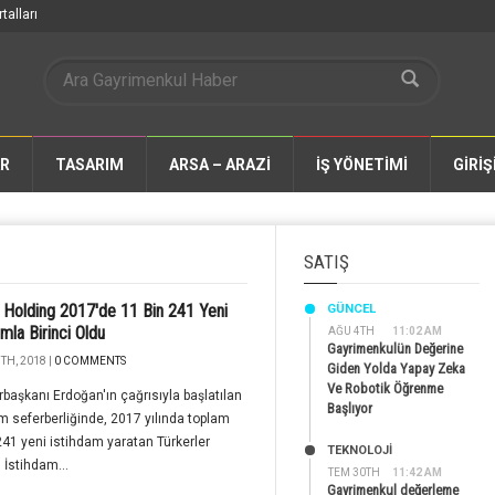
talları
AR
TASARIM
ARSA – ARAZİ
İŞ YÖNETİMİ
GİRİŞ
SATIŞ
 Holding 2017'de 11 Bin 241 Yeni
GÜNCEL
amla Birinci Oldu
AĞU 4TH
11:02 AM
Gayrimenkulün Değerine
TH, 2018 |
0 COMMENTS
Giden Yolda Yapay Zeka
Ve Robotik Öğrenme
aşkanı Erdoğan'ın çağrısıyla başlatılan
Başlıyor
m seferberliğinde, 2017 yılında toplam
241 yeni istihdam yaratan Türkerler
TEKNOLOJİ
 İstihdam...
TEM 30TH
11:42 AM
Gayrimenkul değerleme