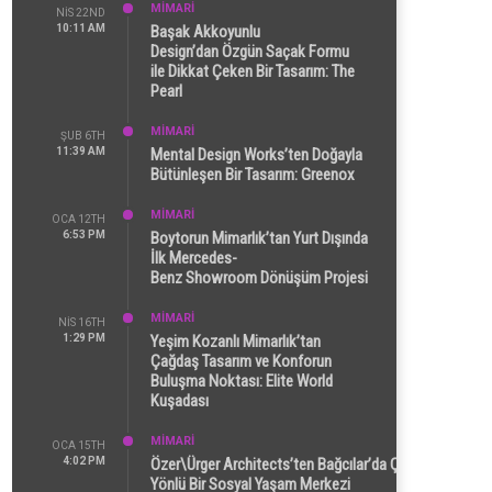
MİMARİ
NIS 22ND
10:11 AM
Başak Akkoyunlu
Design’dan Özgün Saçak Formu
ile Dikkat Çeken Bir Tasarım: The
Pearl
MİMARİ
ŞUB 6TH
11:39 AM
Mental Design Works’ten Doğayla
Bütünleşen Bir Tasarım: Greenox
MİMARİ
OCA 12TH
6:53 PM
Boytorun Mimarlık’tan Yurt Dışında
İlk Mercedes-
Benz Showroom Dönüşüm Projesi
MİMARİ
NIS 16TH
1:29 PM
Yeşim Kozanlı Mimarlık’tan
Çağdaş Tasarım ve Konforun
Buluşma Noktası: Elite World
Kuşadası
MİMARİ
OCA 15TH
4:02 PM
Özer\Ürger Architects’ten Bağcılar’da Çok
Yönlü Bir Sosyal Yaşam Merkezi