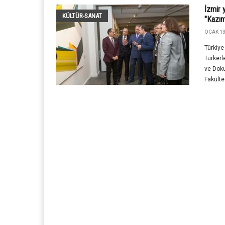
İzmir 
KÜLTÜR-SANAT
"Kazım
OCAK 13
Türkiye
Türkerl
ve Doku
Fakültes