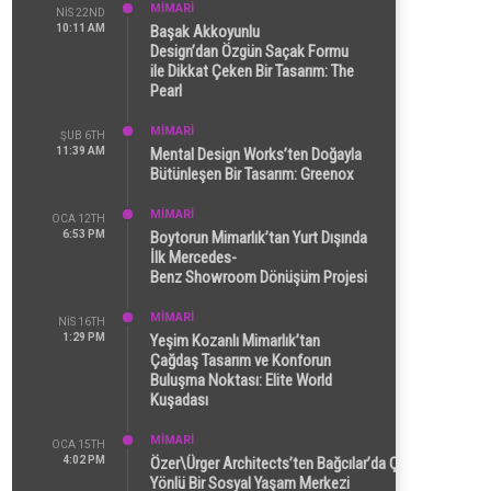
MİMARİ
NIS 22ND
10:11 AM
Başak Akkoyunlu
Design’dan Özgün Saçak Formu
ile Dikkat Çeken Bir Tasarım: The
Pearl
MİMARİ
ŞUB 6TH
11:39 AM
Mental Design Works’ten Doğayla
Bütünleşen Bir Tasarım: Greenox
MİMARİ
OCA 12TH
6:53 PM
Boytorun Mimarlık’tan Yurt Dışında
İlk Mercedes-
Benz Showroom Dönüşüm Projesi
MİMARİ
NIS 16TH
1:29 PM
Yeşim Kozanlı Mimarlık’tan
Çağdaş Tasarım ve Konforun
Buluşma Noktası: Elite World
Kuşadası
MİMARİ
OCA 15TH
4:02 PM
Özer\Ürger Architects’ten Bağcılar’da Çok
Yönlü Bir Sosyal Yaşam Merkezi