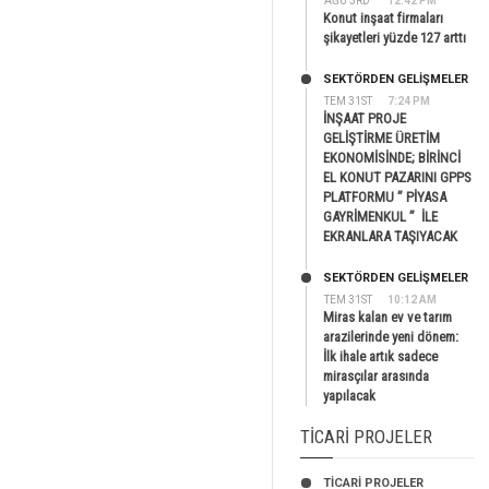
AĞU 3RD
12:42 PM
Konut inşaat firmaları
şikayetleri yüzde 127 arttı
SEKTÖRDEN GELIŞMELER
TEM 31ST
7:24 PM
İNŞAAT PROJE
GELİŞTİRME ÜRETİM
EKONOMİSİNDE; BİRİNCİ
EL KONUT PAZARINI GPPS
PLATFORMU ” PİYASA
GAYRİMENKUL ” İLE
EKRANLARA TAŞIYACAK
SEKTÖRDEN GELIŞMELER
TEM 31ST
10:12 AM
Miras kalan ev ve tarım
arazilerinde yeni dönem:
İlk ihale artık sadece
mirasçılar arasında
yapılacak
TICARI PROJELER
TİCARİ PROJELER