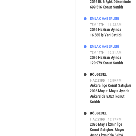
2026 İlk 6 Aylık Döneminde
699.516 Konut Satıldı
EMLAK HABERLERI
TEM 17TH
11:22 AM
2026 Haziran Ayında
16.565 İş Yeri Satıldı
EMLAK HABERLERI
TEM 17TH
10:31 AM
2026 Haziran Ayında
129.979 Konut Satıldı
BÖLGESEL
HAZ 23RD
12:59 PM
Ankara İlçe Konut Satışları
2026 Mayıs: Mayıs Ayında
Ankara’da 8.021 konut
Satıldı
BÖLGESEL
HAZ 23RD
12:17 PM
2026 Mayıs İzmir İlçe
Konut Satışları: Mayıs
Ayında İzmir’de 5.624