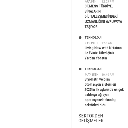
ARA 8TH
12:29 PM
SİEMENS TÜRKİYE,
BİNALARIN
DİJİTALLEŞMESİNDEKİ
UZMANLIĞINI AVRUPA’YA
TAŞIYOR
TEKNOLOJİ
KAS 19TH
9:50 AM
Living Now with Netatmo
ile Evinizi Dilediğiniz
Yerden Yönetin
TEKNOLOJİ
MAY 15TH
10:40 AM
Biyometri ve bina
otomasyon sistemleri
2025’in ilk aylarında en çok
saldırıya uğrayan
operasyonel teknoloji
sektörleri oldu
SEKTÖRDEN
GELIŞMELER