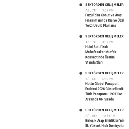
SEKTÖRDEN GELIŞMELER
AĞU 7TH
3:38 PM
Fuzul’den Konut ve Araç
Finansmanında Kişiye Özel
Terzi Usulü Planlama
SEKTÖRDEN GELIŞMELER
AĞU 7TH
3:32 PM
Helal Sertifikalı
Muhafazakar Mutfak
Konseptinde Üretim
Standartları
SEKTÖRDEN GELIŞMELER
AĞU 6TH
6:15 PM
Notte Global Pasaport
Endeksi 2026 Güncellendi:
Türk Pasaportu 199 Ülke
Arasında 86. Sırada
SEKTÖRDEN GELIŞMELER
AĞU 6TH
12:34 PM
Birleşik Arap Emirlikleri’nin
İlk Yüksek Hızlı Demiryolu