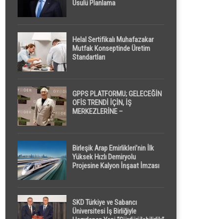
Usulü Planlama
Helal Sertifikalı Muhafazakar
Mutfak Konseptinde Üretim
Standartları
GPPS PLATFORMU; GELECEĞİN
OFİS TRENDİ İÇİN, İŞ
MERKEZLERİNE –
GELİŞTİRİCİLERE ” POD /
KAPSÜL ” UYKU KABİNİ
ÖNERİYOR
Birleşik Arap Emirlikleri’nin İlk
Yüksek Hızlı Demiryolu
Projesine Kalyon İnşaat İmzası
SKD Türkiye ve Sabancı
Üniversitesi İş Birliğiyle