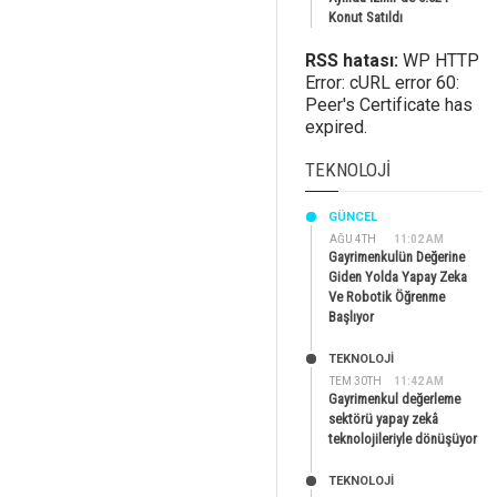
Konut Satıldı
RSS hatası:
WP HTTP
Error: cURL error 60:
Peer's Certificate has
expired.
TEKNOLOJI
GÜNCEL
AĞU 4TH
11:02 AM
Gayrimenkulün Değerine
Giden Yolda Yapay Zeka
Ve Robotik Öğrenme
Başlıyor
TEKNOLOJİ
TEM 30TH
11:42 AM
Gayrimenkul değerleme
sektörü yapay zekâ
teknolojileriyle dönüşüyor
TEKNOLOJİ