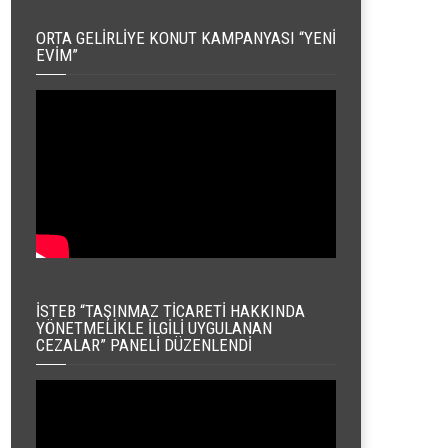
ORTA GELIRLIYE KONUT KAMPANYASI “YENI
EVIM”
İSTEB “TAŞINMAZ TICARETI HAKKINDA
YÖNETMELIKLE İLGILI UYGULANAN
CEZALAR” PANELI DÜZENLENDI