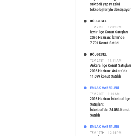
sektörü yapay zekâ
teknolojileriyle dönüşüyor
BÖLGESEL
TEM 21ST
12:02 PM
İzmir İlçe Konut Satışları
2026 Haziran: İzmir’de
7.791 Konut Satıldı
BÖLGESEL
TEM 21ST
11:11 AM
Ankara İlçe Konut Satışları
2026 Haziran: Ankara’da
11.699 konut Satıldı
EMLAK HABERLERI
TEM 21ST
9:40 AM
2026 Haziran İstanbul İlçe
Satışları:
İstanbul’da 24.084 Konut
Satıldı
EMLAK HABERLERI
TEM 17TH
12:44 PM