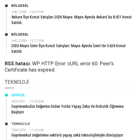
BÖLGESEL
HAZ 23RD
12:59 PM
Ankara İlçe Konut Satışları 2026 Mayıs: Mayıs Ayında Ankara’da 8.021 konut
Satıldı
BÖLGESEL
HAZ 23RD
12:17 PM
2026 Mayıs İzmir İlçe Konut Satışları: Mayıs Ayında İzmir’de 5.624 Konut
Satıldı
RSS hatası:
WP HTTP Error: cURL error 60: Peer's
Certificate has expired.
TEKNOLOJI
GÜNCEL
AĞU 4TH
11:02 AM
Gayrimenkulün Değerine Giden Yolda Yapay Zeka Ve Robotik Öğrenme
Başlıyor
TEKNOLOJİ
TEM 30TH
11:42 AM
Gayrimenkul değerleme sektörü yapay zekâ teknolojileriyle dönüşüyor