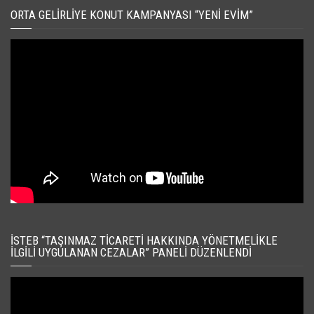
ORTA GELIRLIYE KONUT KAMPANYASI “YENI EVIM”
İSTEB “TAŞINMAZ TICARETI HAKKINDA YÖNETMELIKLE
İLGILI UYGULANAN CEZALAR” PANELI DÜZENLENDI