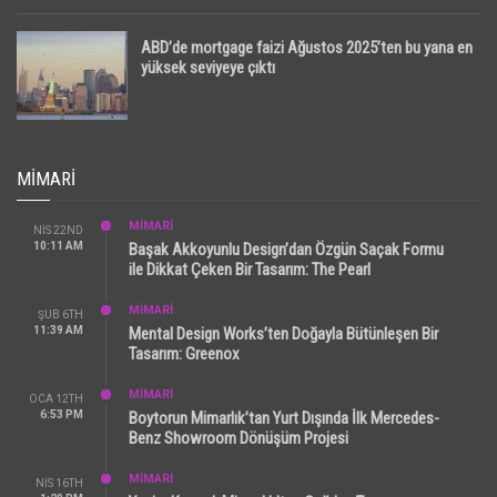
ABD’de mortgage faizi Ağustos 2025’ten bu yana en
yüksek seviyeye çıktı
MIMARI
MİMARİ
NIS 22ND
10:11 AM
Başak Akkoyunlu Design’dan Özgün Saçak Formu
ile Dikkat Çeken Bir Tasarım: The Pearl
MİMARİ
ŞUB 6TH
11:39 AM
Mental Design Works’ten Doğayla Bütünleşen Bir
Tasarım: Greenox
MİMARİ
OCA 12TH
6:53 PM
Boytorun Mimarlık’tan Yurt Dışında İlk Mercedes-
Benz Showroom Dönüşüm Projesi
MİMARİ
NIS 16TH