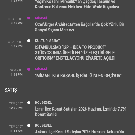
1:29 PM
Yeşim Kozanlı Mimarlık’tan Çağdaş Tasarım ve
Konforun Buluşma Noktası: Elite World Kuşadası
MİMARİ
OCA 15TH
4:02 PM
Özer\Ürger Architects’ten Bağcılar’da Çok Yönlü Bir
Sosyal Yaşam Merkezi
KÜLTÜR-SANAT
OCA 14TH
3:37 PM
İSTANBULSMD “I2P – IDEA TO PRODUCT”
STÜDYOSUNDA ÜRETİLEN “ÖZ ELEŞTİRİ-SELF
CRITICISM” ENSTELASYONU ZİYARETE AÇILDI
MİMARİ
OCA 9TH
1:38 PM
“MİMARLIKTA BAŞARI, İŞ BİRLİĞİNDEN GEÇİYOR”
SATIŞ
BÖLGESEL
TEM 21ST
12:02 PM
İzmir İlçe Konut Satışları 2026 Haziran: İzmir’de 7.791
Konut Satıldı
BÖLGESEL
TEM 21ST
11:11 AM
Ankara İlçe Konut Satışları 2026 Haziran: Ankara’da