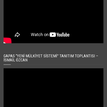
GAPAS “YENI MÜLKIYET SISTEMI” TANITIM TOPLANTISI –
İSMAIL ÖZCAN