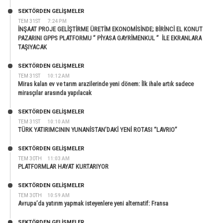
SEKTÖRDEN GELIŞMELER
TEM 31ST
7:24 PM
İNŞAAT PROJE GELİŞTİRME ÜRETİM EKONOMİSİNDE; BİRİNCİ EL KONUT
PAZARINI GPPS PLATFORMU ” PİYASA GAYRİMENKUL ” İLE EKRANLARA
TAŞIYACAK
SEKTÖRDEN GELIŞMELER
TEM 31ST
10:12 AM
Miras kalan ev ve tarım arazilerinde yeni dönem: İlk ihale artık sadece
mirasçılar arasında yapılacak
SEKTÖRDEN GELIŞMELER
TEM 31ST
10:10 AM
TÜRK YATIRIMCININ YUNANİSTAN’DAKİ YENİ ROTASI “LAVRIO”
SEKTÖRDEN GELIŞMELER
TEM 30TH
11:03 AM
PLATFORMLAR HAYAT KURTARIYOR
SEKTÖRDEN GELIŞMELER
TEM 30TH
10:59 AM
Avrupa’da yatırım yapmak isteyenlere yeni alternatif: Fransa
SEKTÖRDEN GELIŞMELER