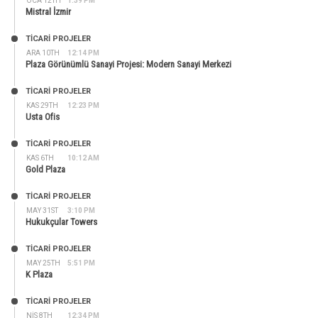
OCA 12TH
1:39 PM
Mistral İzmir
TİCARİ PROJELER
ARA 10TH
12:14 PM
Plaza Görünümlü Sanayi Projesi: Modern Sanayi Merkezi
TİCARİ PROJELER
KAS 29TH
12:23 PM
Usta Ofis
TİCARİ PROJELER
KAS 6TH
10:12 AM
Gold Plaza
TİCARİ PROJELER
MAY 31ST
3:10 PM
Hukukçular Towers
TİCARİ PROJELER
MAY 25TH
5:51 PM
K Plaza
TİCARİ PROJELER
NIS 8TH
12:34 PM