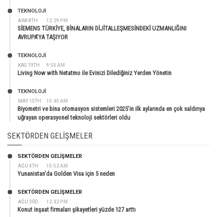
TEKNOLOJİ
ARA 8TH
12:29 PM
SİEMENS TÜRKİYE, BİNALARIN DİJİTALLEŞMESİNDEKİ UZMANLIĞINI
AVRUPA’YA TAŞIYOR
TEKNOLOJİ
KAS 19TH
9:50 AM
Living Now with Netatmo ile Evinizi Dilediğiniz Yerden Yönetin
TEKNOLOJİ
MAY 15TH
10:40 AM
Biyometri ve bina otomasyon sistemleri 2025’in ilk aylarında en çok saldırıya
uğrayan operasyonel teknoloji sektörleri oldu
SEKTÖRDEN GELIŞMELER
SEKTÖRDEN GELIŞMELER
AĞU 4TH
10:52 AM
Yunanistan’da Golden Visa için 5 neden
SEKTÖRDEN GELIŞMELER
AĞU 3RD
12:42 PM
Konut inşaat firmaları şikayetleri yüzde 127 arttı