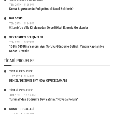
TEM 29TH
5:28 PM
Konut Sigortasında Poliçe Bedeli Nasıl Belirlenir?
BÖLGESEL
TEM 29TH
5:24 PM
￼İzmir’de Villa Kiralamadan Önce Dikkat Etmeniz Gerekenler
SEKTÖRDEN GELIŞMELER
TEM 27TH
5:37 PM
10 Bin 545 Bina Yangını Aynı Soruyu Gündeme Getirdi: Yangın Kapıları Ne
Kadar Güvenli?
TICARI PROJELER
TİCARİ PROJELER
HAZ 12TH
5:14 PM
DENİZLİ’DE ŞİMDİ SKY NOW OFFICE ZAMANI
TİCARİ PROJELER
ARA 10TH
10:52 AM
Turkmall’dan Bodrum’a Dev Yatırım: “Novada Forum”
KONUT PROJELERI