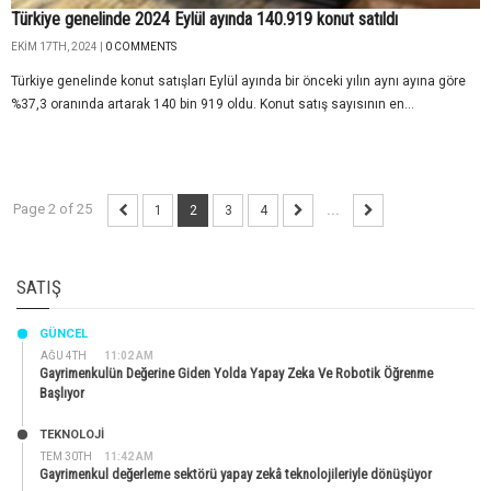
Türkiye genelinde 2024 Eylül ayında 140.919 konut satıldı
EKIM 17TH, 2024 |
0 COMMENTS
Türkiye genelinde konut satışları Eylül ayında bir önceki yılın aynı ayına göre
%37,3 oranında artarak 140 bin 919 oldu. Konut satış sayısının en...
Page 2 of 25
1
2
3
4
...
SATIŞ
GÜNCEL
AĞU 4TH
11:02 AM
Gayrimenkulün Değerine Giden Yolda Yapay Zeka Ve Robotik Öğrenme
Başlıyor
TEKNOLOJİ
TEM 30TH
11:42 AM
Gayrimenkul değerleme sektörü yapay zekâ teknolojileriyle dönüşüyor