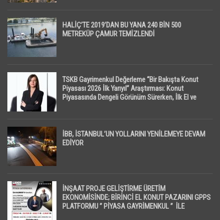
HALİÇ’TE 2019’DAN BU YANA 240 BİN 500
METREKÜP ÇAMUR TEMİZLENDİ
TSKB Gayrimenkul Değerleme “Bir Bakışta Konut
Piyasası 2026 İlk Yarıyıl” Araştırması: Konut
Piyasasında Dengeli Görünüm Sürerken, İlk El ve
İpotekli Satışlarda Sınırlı Toparlanma Dikkat Çekti
İBB, İSTANBUL’UN YOLLARINI YENİLEMEYE DEVAM
EDİYOR
İNŞAAT PROJE GELİŞTİRME ÜRETİM
EKONOMİSİNDE; BİRİNCİ EL KONUT PAZARINI GPPS
PLATFORMU ” PİYASA GAYRİMENKUL ” İLE
EKRANLARA TAŞIYACAK