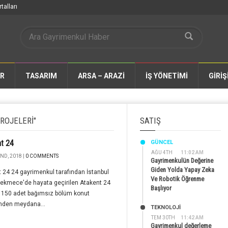
talları
AR
TASARIM
ARSA – ARAZİ
İŞ YÖNETİMİ
GİRİŞ
ROJELERI"
SATIŞ
t 24
GÜNCEL
AĞU 4TH
11:02 AM
ND, 2018 |
0 COMMENTS
Gayrimenkulün Değerine
Giden Yolda Yapay Zeka
 24 24 gayrimenkul tarafından İstanbul
Ve Robotik Öğrenme
ekmece'de hayata geçirilen Atakent 24
Başlıyor
, 150 adet bağımsız bölüm konut
inden meydana...
TEKNOLOJİ
TEM 30TH
11:42 AM
Gayrimenkul değerleme