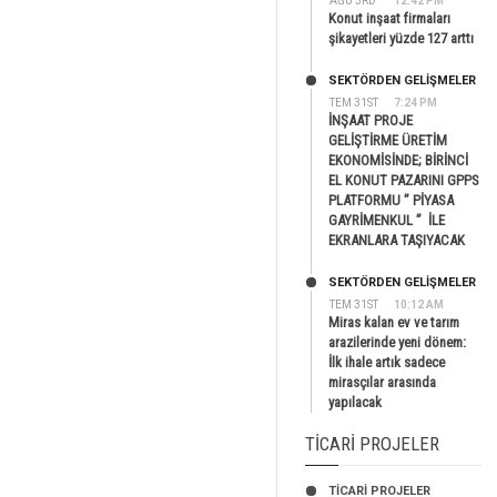
AĞU 3RD
12:42 PM
Konut inşaat firmaları
şikayetleri yüzde 127 arttı
SEKTÖRDEN GELIŞMELER
TEM 31ST
7:24 PM
İNŞAAT PROJE
GELİŞTİRME ÜRETİM
EKONOMİSİNDE; BİRİNCİ
EL KONUT PAZARINI GPPS
PLATFORMU ” PİYASA
GAYRİMENKUL ” İLE
EKRANLARA TAŞIYACAK
SEKTÖRDEN GELIŞMELER
TEM 31ST
10:12 AM
Miras kalan ev ve tarım
arazilerinde yeni dönem:
İlk ihale artık sadece
mirasçılar arasında
yapılacak
TICARI PROJELER
TİCARİ PROJELER