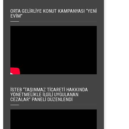
ORTA GELIRLIYE KONUT KAMPANYASI “YENI
EVIM”
İSTEB “TAŞINMAZ TICARETI HAKKINDA
YÖNETMELIKLE İLGILI UYGULANAN
CEZALAR” PANELI DÜZENLENDI