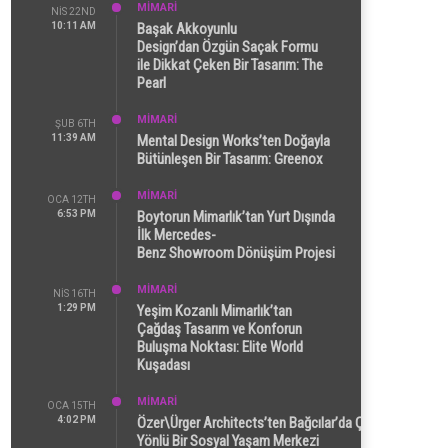
MİMARİ
NIS 22ND
10:11 AM
Başak Akkoyunlu
Design’dan Özgün Saçak Formu
ile Dikkat Çeken Bir Tasarım: The
Pearl
MİMARİ
ŞUB 6TH
11:39 AM
Mental Design Works’ten Doğayla
Bütünleşen Bir Tasarım: Greenox
MİMARİ
OCA 12TH
6:53 PM
Boytorun Mimarlık’tan Yurt Dışında
İlk Mercedes-
Benz Showroom Dönüşüm Projesi
MİMARİ
NIS 16TH
1:29 PM
Yeşim Kozanlı Mimarlık’tan
Çağdaş Tasarım ve Konforun
Buluşma Noktası: Elite World
Kuşadası
MİMARİ
OCA 15TH
4:02 PM
Özer\Ürger Architects’ten Bağcılar’da Çok
Yönlü Bir Sosyal Yaşam Merkezi