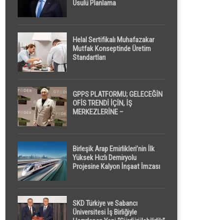
Usulü Planlama
Helal Sertifikalı Muhafazakar
Mutfak Konseptinde Üretim
Standartları
GPPS PLATFORMU; GELECEĞİN
OFİS TRENDİ İÇİN, İŞ
MERKEZLERİNE –
GELİŞTİRİCİLERE ” POD /
KAPSÜL ” UYKU KABİNİ
ÖNERİYOR
Birleşik Arap Emirlikleri’nin İlk
Yüksek Hızlı Demiryolu
Projesine Kalyon İnşaat İmzası
SKD Türkiye ve Sabancı
Üniversitesi İş Birliğiyle