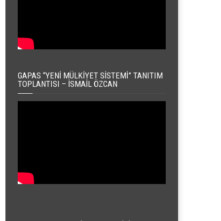
GAPAS “YENI MÜLKIYET SISTEMI” TANITIM
TOPLANTISI – İSMAIL ÖZCAN