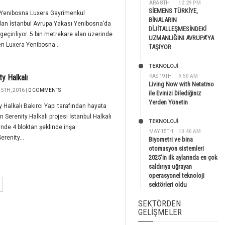
ARA 8TH
12:29 PM
SİEMENS TÜRKİYE,
 Yenibosna Luxera Gayrimenkul
BİNALARIN
dan İstanbul Avrupa Yakası Yenibosna’da
DİJİTALLEŞMESİNDEKİ
geçiriliyor. 5 bin metrekare alan üzerinde
UZMANLIĞINI AVRUPA’YA
n Luxera Yenibosna...
TAŞIYOR
TEKNOLOJİ
ty Halkalı
KAS 19TH
9:50 AM
Living Now with Netatmo
5TH, 2016 |
0 COMMENTS
ile Evinizi Dilediğiniz
Yerden Yönetin
y Halkalı Bakırcı Yapı tarafından hayata
en Serenity Halkalı projesi İstanbul Halkalı
TEKNOLOJİ
nde 4 bloktan şeklinde inşa
MAY 15TH
10:40 AM
Serenity...
Biyometri ve bina
otomasyon sistemleri
2025’in ilk aylarında en çok
saldırıya uğrayan
operasyonel teknoloji
sektörleri oldu
SEKTÖRDEN
GELIŞMELER