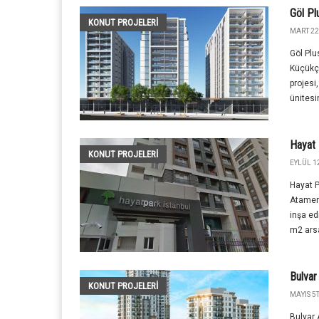
Göl Pl
KONUT PROJELERI
MART 22
Göl Plu
Küçükç
projesi
ünitesi
Hayat 
KONUT PROJELERI
EYLÜL 12
Hayat P
Atamer
inşa ed
m2 arsa
Bulvar
KONUT PROJELERI
MAYIS 5T
Bulvar