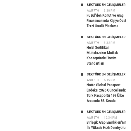
SEKTÖRDEN GELIŞMELER
AĞU 7TH
3:38 PM
Fuzul’den Konut ve Araç
Finansmanında Kişiye Özel
Terzi Usulü Planlama
SEKTÖRDEN GELIŞMELER
AĞU 7TH
3:32 PM
Helal Sertifikalı
Muhafazakar Mutfak
Konseptinde Üretim
Standartları
SEKTÖRDEN GELIŞMELER
AĞU 6TH
6:15 PM
Notte Global Pasaport
Endeksi 2026 Güncellendi:
Türk Pasaportu 199 Ülke
Arasında 86. Sırada
SEKTÖRDEN GELIŞMELER
AĞU 6TH
12:34 PM
Birleşik Arap Emirlikleri’nin
İlk Yüksek Hızlı Demiryolu