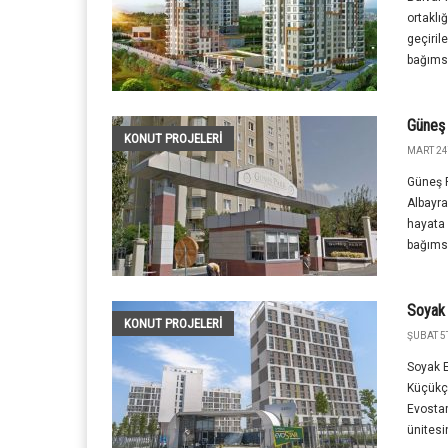
ortaklı
geçiril
bağımsı
Güneş 
KONUT PROJELERI
MART 24
Güneş P
Albayra
hayata 
bağımsı
Soyak
KONUT PROJELERI
ŞUBAT 5T
Soyak E
Küçükç
Evostar
ünitesi