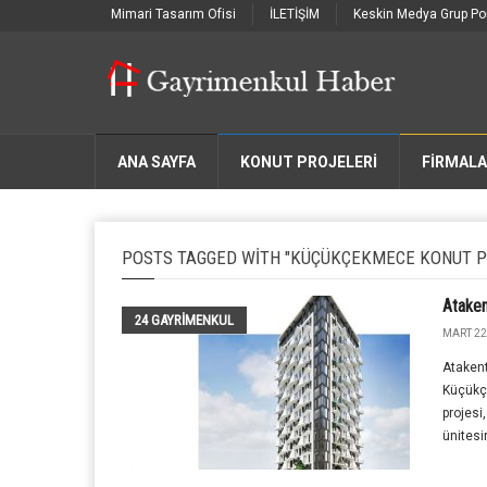
Mimari Tasarım Ofisi
İLETİŞİM
Keskin Medya Grup Por
ANA SAYFA
KONUT PROJELERİ
FIRMAL
POSTS TAGGED WITH "KÜÇÜKÇEKMECE KONUT P
Ataken
24 GAYRIMENKUL
MART 22
Atakent
Küçükç
projesi
ünites