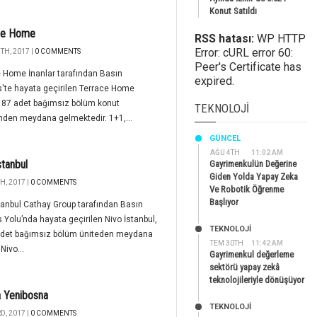
Konut Satıldı
ce Home
RSS hatası:
WP HTTP
Error: cURL error 60:
TH, 2017 |
0 COMMENTS
Peer's Certificate has
 Home İnanlar tarafından Basın
expired.
'te hayata geçirilen Terrace Home
, 87 adet bağımsız bölüm konut
TEKNOLOJI
nden meydana gelmektedir. 1+1,...
GÜNCEL
AĞU 4TH
11:02 AM
stanbul
Gayrimenkulün Değerine
Giden Yolda Yapay Zeka
H, 2017 |
0 COMMENTS
Ve Robotik Öğrenme
Başlıyor
tanbul Cathay Group tarafından Basın
 Yolu’nda hayata geçirilen Nivo İstanbul,
TEKNOLOJİ
adet bağımsız bölüm üniteden meydana
TEM 30TH
11:42 AM
 Nivo...
Gayrimenkul değerleme
sektörü yapay zekâ
teknolojileriyle dönüşüyor
 Yenibosna
TEKNOLOJİ
D, 2017 |
0 COMMENTS