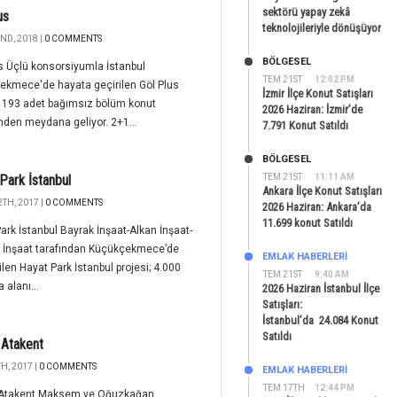
sektörü yapay zekâ
us
teknolojileriyle dönüşüyor
ND, 2018 |
0 COMMENTS
BÖLGESEL
s Üçlü konsorsiyumla İstanbul
TEM 21ST
12:02 PM
ekmece'de hayata geçirilen Göl Plus
İzmir İlçe Konut Satışları
, 193 adet bağımsız bölüm konut
2026 Haziran: İzmir’de
nden meydana geliyor. 2+1...
7.791 Konut Satıldı
BÖLGESEL
Park İstanbul
TEM 21ST
11:11 AM
Ankara İlçe Konut Satışları
TH, 2017 |
0 COMMENTS
2026 Haziran: Ankara’da
11.699 konut Satıldı
ark İstanbul Bayrak İnşaat-Alkan İnşaat-
 İnşaat tarafından Küçükçekmece’de
EMLAK HABERLERI
ilen Hayat Park İstanbul projesi; 4.000
TEM 21ST
9:40 AM
 alanı...
2026 Haziran İstanbul İlçe
Satışları:
İstanbul’da 24.084 Konut
Satıldı
 Atakent
H, 2017 |
0 COMMENTS
EMLAK HABERLERI
TEM 17TH
12:44 PM
 Atakent Maksem ve Oğuzkağan