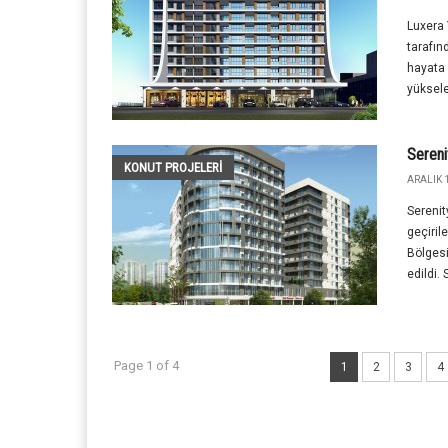
Luxera
tarafın
hayata 
yüksele
Sereni
KONUT PROJELERI
ARALIK 1
Serenit
geçiril
Bölgesi
edildi. 
Page 1 of 4
1
2
3
4