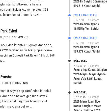
2026 İlk 6 Aylık Döneminde
ğıyla İstanbul Atakent'te hayata
699.516 Konut Satıldı
ecek olan Bulvar Atakent projesi 391
z bölüm konut ünitesi ve 26...
EMLAK HABERLERI
TEM 17TH
11:22 AM
2026 Haziran Ayında
16.565 İş Yeri Satıldı
Park Evleri
TH, 2017 |
0 COMMENTS
EMLAK HABERLERI
TEM 17TH
10:31 AM
ark Evleri İstanbul Küçükçekmece'de,
2026 Haziran Ayında
k GYO tarafından bir Toki projesi olarak
129.979 Konut Satıldı
geçirilen Güneşli Park Evleri, 18 blok 868
z...
BÖLGESEL
HAZ 23RD
12:59 PM
Ankara İlçe Konut Satışları
2026 Mayıs: Mayıs Ayında
 Evostar
Ankara’da 8.021 konut
Satıldı
H, 2017 |
0 COMMENTS
vostar Soyak Yapı tarafından İstanbul
BÖLGESEL
ekmece'de hayata geçirilen Soyak
HAZ 23RD
12:17 PM
, 1.ooo adet bağımsız bölüm konut
2026 Mayıs İzmir İlçe
Konut Satışları: Mayıs
nden meydana geliyor....
Ayında İzmir’de 5.624