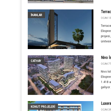
Terra
İNANLAR
OCAK 13
Terrace
Ekspres
projesi
ünitesi
Nivo İ
CATHAY
OCAK 7T
Nivo İs
Ekspres
1.418 
geliyor.
Luxera
KONUT PROJELERI
OCAK 3R