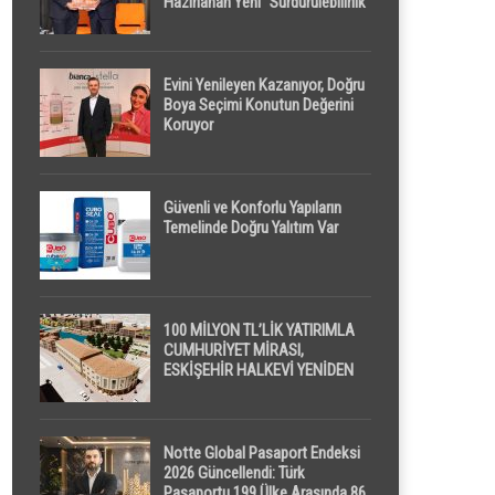
Hazırlanan Yeni “Sürdürülebilirlik”
Tanımı TDK Genel Türkçe
Sözlük’e Girdi
Evini Yenileyen Kazanıyor, Doğru
Boya Seçimi Konutun Değerini
Koruyor
Güvenli ve Konforlu Yapıların
Temelinde Doğru Yalıtım Var
100 MİLYON TL’LİK YATIRIMLA
CUMHURİYET MİRASI,
ESKİŞEHİR HALKEVİ YENİDEN
HAYAT BULUYOR
Notte Global Pasaport Endeksi
2026 Güncellendi: Türk
Pasaportu 199 Ülke Arasında 86.