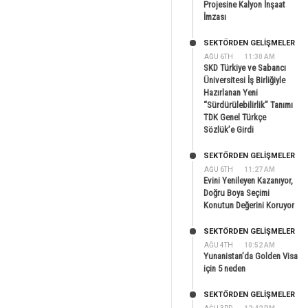
Projesine Kalyon İnşaat
İmzası
SEKTÖRDEN GELIŞMELER
AĞU 6TH
11:30 AM
SKD Türkiye ve Sabancı
Üniversitesi İş Birliğiyle
Hazırlanan Yeni
“Sürdürülebilirlik” Tanımı
TDK Genel Türkçe
Sözlük’e Girdi
SEKTÖRDEN GELIŞMELER
AĞU 6TH
11:27 AM
Evini Yenileyen Kazanıyor,
Doğru Boya Seçimi
Konutun Değerini Koruyor
SEKTÖRDEN GELIŞMELER
AĞU 4TH
10:52 AM
Yunanistan’da Golden Visa
için 5 neden
SEKTÖRDEN GELIŞMELER