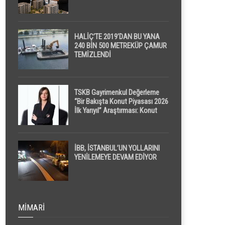
HALİÇ’TE 2019’DAN BU YANA
240 BİN 500 METREKÜP ÇAMUR
TEMİZLENDİ
TSKB Gayrimenkul Değerleme
“Bir Bakışta Konut Piyasası 2026
İlk Yarıyıl” Araştırması: Konut
Piyasasında Dengeli Görünüm
Sürerken, İlk El ve İpotekli
Satışlarda Sınırlı Toparlanma
Dikkat Çekti
İBB, İSTANBUL’UN YOLLARINI
YENİLEMEYE DEVAM EDİYOR
MIMARI