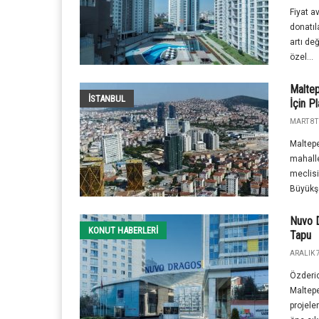
Fiyat a
donatıl
artı de
özel...
Maltep
İSTANBUL
İçin P
MART 8T
Maltep
mahallel
meclisi
Büyükşe
Nuvo 
KONUT HABERLERI
Tapu
ARALIK 7
Özderic
Maltep
projele