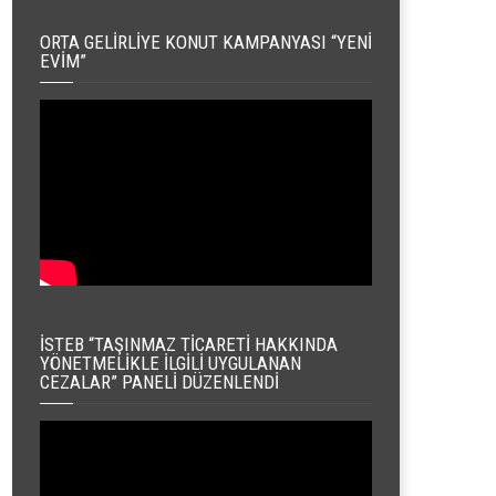
ORTA GELIRLIYE KONUT KAMPANYASI “YENI
EVIM”
İSTEB “TAŞINMAZ TICARETI HAKKINDA
YÖNETMELIKLE İLGILI UYGULANAN
CEZALAR” PANELI DÜZENLENDI