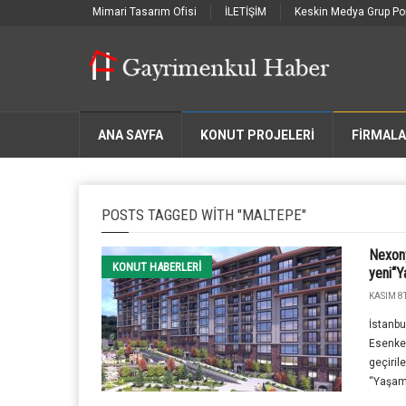
Mimari Tasarım Ofisi
İLETİŞİM
Keskin Medya Grup Por
ANA SAYFA
KONUT PROJELERİ
FIRMAL
POSTS TAGGED WITH "MALTEPE"
Nexony
KONUT HABERLERI
yeni“Y
KASIM 8T
İstanbu
Esenke
geçiril
“Yaşam 