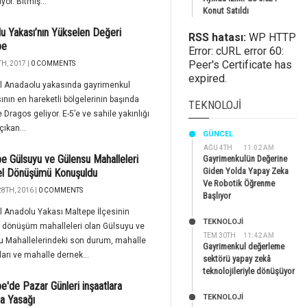
yor. Bitmiş...
Konut Satıldı
u Yakası’nın Yükselen Değeri
RSS hatası:
WP HTTP
pe
Error: cURL error 60:
Peer's Certificate has
H, 2017 |
0 COMMENTS
expired.
ul Anadaolu yakasında gayrimenkul
ının en hareketli bölgelerinin başında
TEKNOLOJI
 Dragos geliyor. E-5’e ve sahile yakınlığı
çıkan...
GÜNCEL
AĞU 4TH
11:02 AM
e Gülsuyu ve Gülensu Mahalleleri
Gayrimenkulün Değerine
Giden Yolda Yapay Zeka
el Dönüşümü Konuşuldu
Ve Robotik Öğrenme
8TH, 2016 |
0 COMMENTS
Başlıyor
l Anadolu Yakası Maltepe İlçesinin
TEKNOLOJİ
l dönüşüm mahalleleri olan Gülsuyu ve
TEM 30TH
11:42 AM
u Mahallelerindeki son durum, mahalle
Gayrimenkul değerleme
arı ve mahalle dernek...
sektörü yapay zekâ
teknolojileriyle dönüşüyor
e'de Pazar Günleri inşaatlara
TEKNOLOJİ
a Yasağı