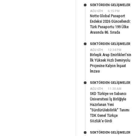
SEKTÖRDEN GELIŞMELER
AĞU 6TH
6:15 PM
Notte Global Pasaport
Endeksi 2026 Güncellendi:
Türk Pasaportu 199 Ülke
Arasında 86. Sırada
SEKTÖRDEN GELIŞMELER
AĞU 6TH
12:34 PM
Birleşik Arap Emirlikleri’nin
İlk Yüksek Hızlı Demiryolu
Projesine Kalyon İnşaat
İmzası
SEKTÖRDEN GELIŞMELER
AĞU 6TH
11:30 AM
SKD Türkiye ve Sabancı
Üniversitesi İş Birliğiyle
Hazırlanan Yeni
“Sürdürülebilirlik” Tanımı
TDK Genel Türkçe
Sözlük’e Girdi
SEKTÖRDEN GELIŞMELER