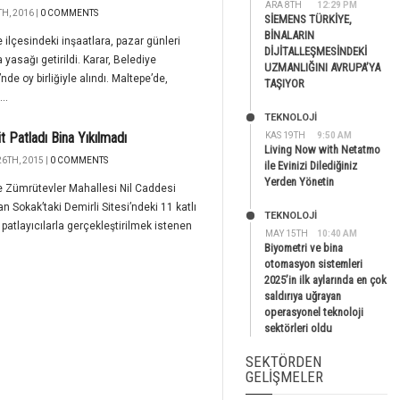
ARA 8TH
12:29 PM
H, 2016 |
0 COMMENTS
SİEMENS TÜRKİYE,
BİNALARIN
 ilçesindeki inşaatlara, pazar günleri
DİJİTALLEŞMESİNDEKİ
 yasağı getirildi. Karar, Belediye
UZMANLIĞINI AVRUPA’YA
nde oy birliğiyle alındı. Maltepe’de,
TAŞIYOR
..
TEKNOLOJİ
t Patladı Bina Yıkılmadı
KAS 19TH
9:50 AM
Living Now with Netatmo
6TH, 2015 |
0 COMMENTS
ile Evinizi Dilediğiniz
Yerden Yönetin
 Zümrütevler Mahallesi Nil Caddesi
n Sokak’taki Demirli Sitesi’ndeki 11 katlı
TEKNOLOJİ
 patlayıcılarla gerçekleştirilmek istenen
MAY 15TH
10:40 AM
Biyometri ve bina
otomasyon sistemleri
2025’in ilk aylarında en çok
saldırıya uğrayan
operasyonel teknoloji
sektörleri oldu
SEKTÖRDEN
GELIŞMELER