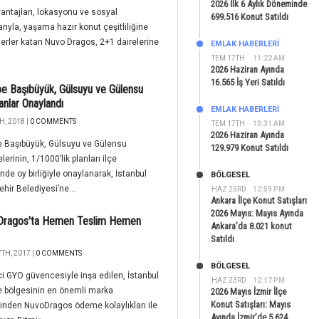
2026 İlk 6 Aylık Döneminde
vantajları, lokasyonu ve sosyal
699.516 Konut Satıldı
arıyla, yaşama hazır konut çeşitliliğine
ğerler katan Nuvo Dragos, 2+1 dairelerine
EMLAK HABERLERI
TEM 17TH
11:22 AM
2026 Haziran Ayında
16.565 İş Yeri Satıldı
e Başıbüyük, Gülsuyu ve Gülensu
lanlar Onaylandı
EMLAK HABERLERI
H, 2018 |
0 COMMENTS
TEM 17TH
10:31 AM
2026 Haziran Ayında
e Başıbüyük, Gülsuyu ve Gülensu
129.979 Konut Satıldı
erinin, 1/1000’lik planları ilçe
nde oy birliğiyle onaylanarak, İstanbul
BÖLGESEL
hir Belediyesi’ne...
HAZ 23RD
12:59 PM
Ankara İlçe Konut Satışları
2026 Mayıs: Mayıs Ayında
Dragos'ta Hemen Teslim Hemen
Ankara’da 8.021 konut
Satıldı
TH, 2017 |
0 COMMENTS
BÖLGESEL
i GYO güvencesiyle inşa edilen, İstanbul
HAZ 23RD
12:17 PM
e bölgesinin en önemli marka
2026 Mayıs İzmir İlçe
Konut Satışları: Mayıs
rinden NuvoDragos ödeme kolaylıkları ile
Ayında İzmir’de 5.624