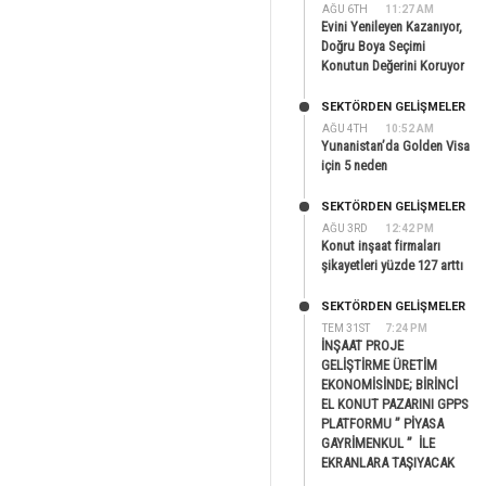
AĞU 6TH
11:27 AM
Evini Yenileyen Kazanıyor,
Doğru Boya Seçimi
Konutun Değerini Koruyor
SEKTÖRDEN GELIŞMELER
AĞU 4TH
10:52 AM
Yunanistan’da Golden Visa
için 5 neden
SEKTÖRDEN GELIŞMELER
AĞU 3RD
12:42 PM
Konut inşaat firmaları
şikayetleri yüzde 127 arttı
SEKTÖRDEN GELIŞMELER
TEM 31ST
7:24 PM
İNŞAAT PROJE
GELİŞTİRME ÜRETİM
EKONOMİSİNDE; BİRİNCİ
EL KONUT PAZARINI GPPS
PLATFORMU ” PİYASA
GAYRİMENKUL ” İLE
EKRANLARA TAŞIYACAK