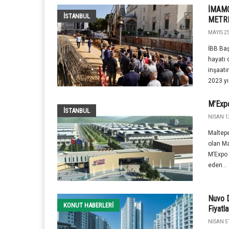
İMAMO
İSTANBUL
METRE
MAYIS 25
İBB Ba
hayatı
inşaatı
2023 yıl
M’Expo
İSTANBUL
NISAN 1
Maltepe
olan Ma
M’Expo 
eden...
Nuvo D
KONUT HABERLERI
Fiyatl
NISAN 5T