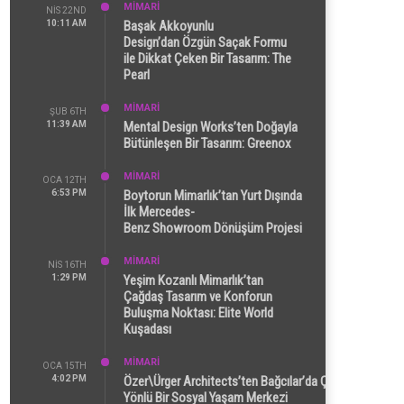
MİMARİ
NIS 22ND
10:11 AM
Başak Akkoyunlu
Design’dan Özgün Saçak Formu
ile Dikkat Çeken Bir Tasarım: The
Pearl
MİMARİ
ŞUB 6TH
11:39 AM
Mental Design Works’ten Doğayla
Bütünleşen Bir Tasarım: Greenox
MİMARİ
OCA 12TH
6:53 PM
Boytorun Mimarlık’tan Yurt Dışında
İlk Mercedes-
Benz Showroom Dönüşüm Projesi
MİMARİ
NIS 16TH
1:29 PM
Yeşim Kozanlı Mimarlık’tan
Çağdaş Tasarım ve Konforun
Buluşma Noktası: Elite World
Kuşadası
MİMARİ
OCA 15TH
4:02 PM
Özer\Ürger Architects’ten Bağcılar’da Çok
Yönlü Bir Sosyal Yaşam Merkezi