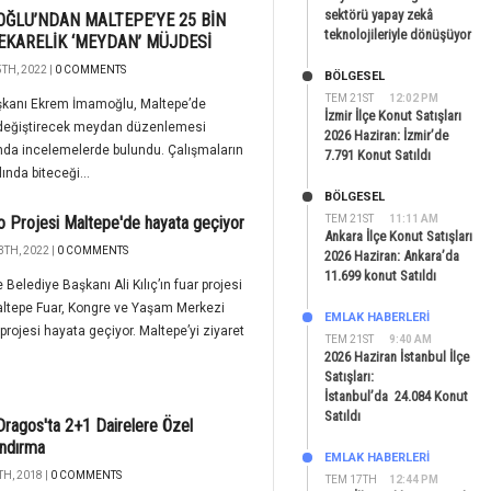
sektörü yapay zekâ
ĞLU’NDAN MALTEPE’YE 25 BİN
teknolojileriyle dönüşüyor
KARELİK ‘MEYDAN’ MÜJDESİ
TH, 2022 |
0 COMMENTS
BÖLGESEL
TEM 21ST
12:02 PM
şkanı Ekrem İmamoğlu, Maltepe’de
İzmir İlçe Konut Satışları
 değiştirecek meydan düzenlemesi
2026 Haziran: İzmir’de
nda incelemelerde bulundu. Çalışmaların
7.791 Konut Satıldı
ında biteceği...
BÖLGESEL
 Projesi Maltepe'de hayata geçiyor
TEM 21ST
11:11 AM
Ankara İlçe Konut Satışları
3TH, 2022 |
0 COMMENTS
2026 Haziran: Ankara’da
11.699 konut Satıldı
 Belediye Başkanı Ali Kılıç’ın fuar projesi
ltepe Fuar, Kongre ve Yaşam Merkezi
EMLAK HABERLERI
projesi hayata geçiyor. Maltepe’yi ziyaret
TEM 21ST
9:40 AM
2026 Haziran İstanbul İlçe
Satışları:
İstanbul’da 24.084 Konut
Satıldı
ragos'ta 2+1 Dairelere Özel
andırma
EMLAK HABERLERI
H, 2018 |
0 COMMENTS
TEM 17TH
12:44 PM