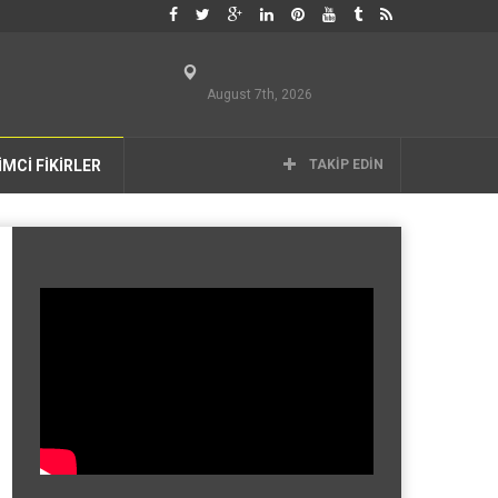
August 7th, 2026
İMCİ FİKİRLER
TAKIP EDIN