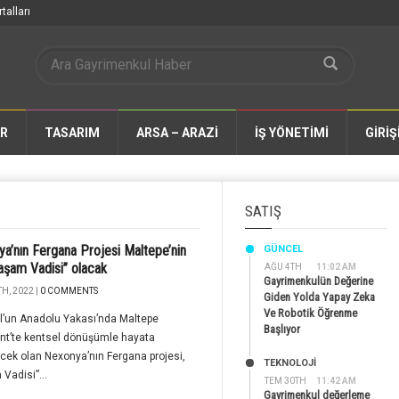
talları
AR
TASARIM
ARSA – ARAZİ
İŞ YÖNETİMİ
GİRİŞ
SATIŞ
a’nın Fergana Projesi Maltepe’nin
GÜNCEL
aşam Vadisi” olacak
AĞU 4TH
11:02 AM
Gayrimenkulün Değerine
H, 2022 |
0 COMMENTS
Giden Yolda Yapay Zeka
Ve Robotik Öğrenme
l’un Anadolu Yakası’nda Maltepe
Başlıyor
nt’te kentsel dönüşümle hayata
ecek olan Nexonya’nın Fergana projesi,
TEKNOLOJİ
Vadisi”...
TEM 30TH
11:42 AM
Gayrimenkul değerleme