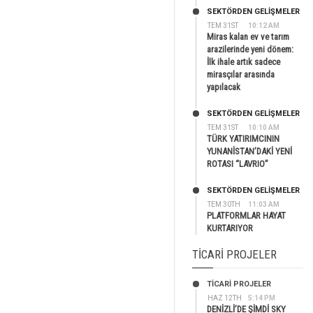
SEKTÖRDEN GELIŞMELER
TEM 31ST
10:12 AM
Miras kalan ev ve tarım
arazilerinde yeni dönem:
İlk ihale artık sadece
mirasçılar arasında
yapılacak
SEKTÖRDEN GELIŞMELER
TEM 31ST
10:10 AM
TÜRK YATIRIMCININ
YUNANİSTAN’DAKİ YENİ
ROTASI “LAVRIO”
SEKTÖRDEN GELIŞMELER
TEM 30TH
11:03 AM
PLATFORMLAR HAYAT
KURTARIYOR
TICARI PROJELER
TİCARİ PROJELER
HAZ 12TH
5:14 PM
DENİZLİ’DE ŞİMDİ SKY