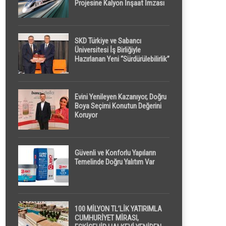
Projesine Kalyon İnşaat İmzası
SKD Türkiye ve Sabancı
Üniversitesi İş Birliğiyle
Hazırlanan Yeni “Sürdürülebilirlik”
Tanımı TDK Genel Türkçe
Sözlük’e Girdi
Evini Yenileyen Kazanıyor, Doğru
Boya Seçimi Konutun Değerini
Koruyor
Güvenli ve Konforlu Yapıların
Temelinde Doğru Yalıtım Var
100 MİLYON TL’LİK YATIRIMLA
CUMHURİYET MİRASI,