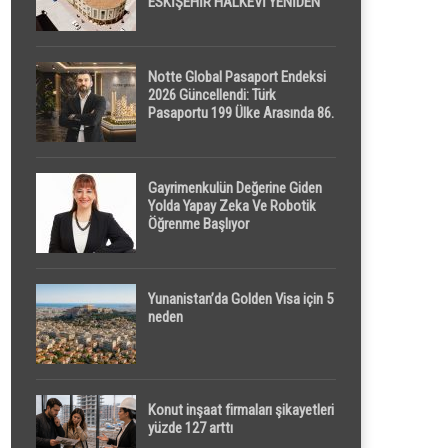
ESKİŞEHİR HALKEVİ YENİDEN
HAYAT BULUYOR
Notte Global Pasaport Endeksi
2026 Güncellendi: Türk
Pasaportu 199 Ülke Arasında 86.
Sırada
Gayrimenkulün Değerine Giden
Yolda Yapay Zeka Ve Robotik
Öğrenme Başlıyor
Yunanistan’da Golden Visa için 5
neden
Konut inşaat firmaları şikayetleri
yüzde 127 arttı