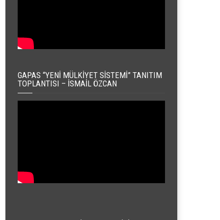
GAPAS “YENI MÜLKIYET SISTEMI” TANITIM
TOPLANTISI – İSMAIL ÖZCAN