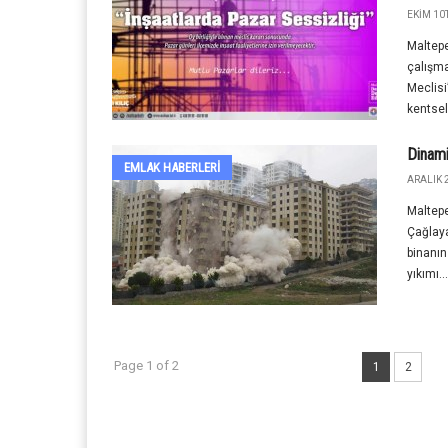
EKIM 10T
Maltepe
çalışma
Meclisi’
kentsel.
Dinami
EMLAK HABERLERI
ARALIK 2
Maltepe
Çağlaya
binanın
yıkımı...
Page 1 of 2
1
2