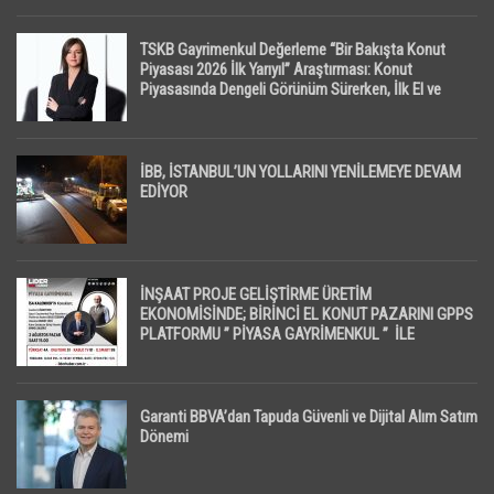
TSKB Gayrimenkul Değerleme “Bir Bakışta Konut
Piyasası 2026 İlk Yarıyıl” Araştırması: Konut
Piyasasında Dengeli Görünüm Sürerken, İlk El ve
İpotekli Satışlarda Sınırlı Toparlanma Dikkat Çekti
İBB, İSTANBUL’UN YOLLARINI YENİLEMEYE DEVAM
EDİYOR
İNŞAAT PROJE GELİŞTİRME ÜRETİM
EKONOMİSİNDE; BİRİNCİ EL KONUT PAZARINI GPPS
PLATFORMU ” PİYASA GAYRİMENKUL ” İLE
EKRANLARA TAŞIYACAK
Garanti BBVA’dan Tapuda Güvenli ve Dijital Alım Satım
Dönemi