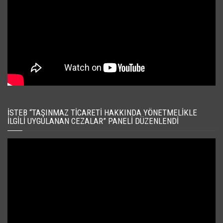
İSTEB “TAŞINMAZ TICARETI HAKKINDA YÖNETMELIKLE
İLGILI UYGULANAN CEZALAR” PANELI DÜZENLENDI