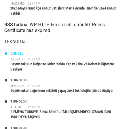
HAZ 23RD
12:17 PM
2026 Mayıs İzmir İlçe Konut Satışları: Mayıs Ayında İzmir’de 5.624 Konut
Satıldı
RSS hatası:
WP HTTP Error: cURL error 60: Peer's
Certificate has expired.
TEKNOLOJI
GÜNCEL
AĞU 4TH
11:02 AM
Gayrimenkulün Değerine Giden Yolda Yapay Zeka Ve Robotik Öğrenme
Başlıyor
TEKNOLOJİ
TEM 30TH
11:42 AM
Gayrimenkul değerleme sektörü yapay zekâ teknolojileriyle dönüşüyor
TEKNOLOJİ
ARA 8TH
12:29 PM
SİEMENS TÜRKİYE, BİNALARIN DİJİTALLEŞMESİNDEKİ UZMANLIĞINI
AVRUPA’YA TAŞIYOR
TEKNOLOJİ