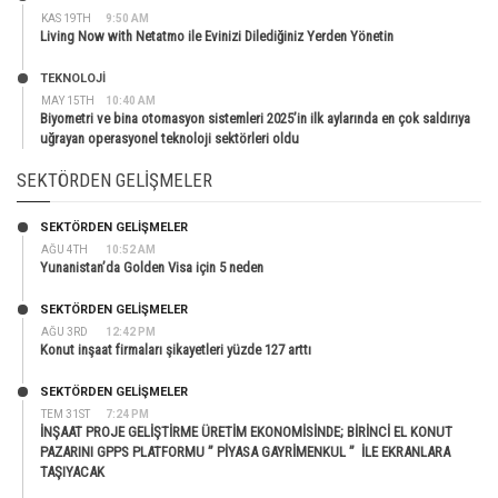
KAS 19TH
9:50 AM
Living Now with Netatmo ile Evinizi Dilediğiniz Yerden Yönetin
TEKNOLOJİ
MAY 15TH
10:40 AM
Biyometri ve bina otomasyon sistemleri 2025’in ilk aylarında en çok saldırıya
uğrayan operasyonel teknoloji sektörleri oldu
SEKTÖRDEN GELIŞMELER
SEKTÖRDEN GELIŞMELER
AĞU 4TH
10:52 AM
Yunanistan’da Golden Visa için 5 neden
SEKTÖRDEN GELIŞMELER
AĞU 3RD
12:42 PM
Konut inşaat firmaları şikayetleri yüzde 127 arttı
SEKTÖRDEN GELIŞMELER
TEM 31ST
7:24 PM
İNŞAAT PROJE GELİŞTİRME ÜRETİM EKONOMİSİNDE; BİRİNCİ EL KONUT
PAZARINI GPPS PLATFORMU ” PİYASA GAYRİMENKUL ” İLE EKRANLARA
TAŞIYACAK