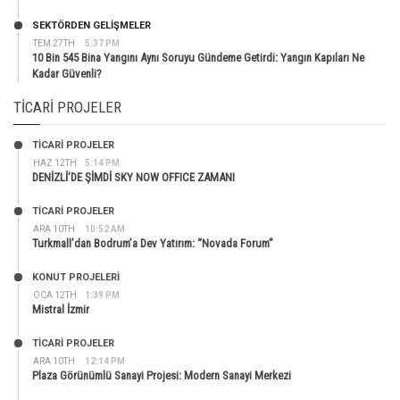
SEKTÖRDEN GELIŞMELER
TEM 27TH
5:37 PM
10 Bin 545 Bina Yangını Aynı Soruyu Gündeme Getirdi: Yangın Kapıları Ne
Kadar Güvenli?
TICARI PROJELER
TİCARİ PROJELER
HAZ 12TH
5:14 PM
DENİZLİ’DE ŞİMDİ SKY NOW OFFICE ZAMANI
TİCARİ PROJELER
ARA 10TH
10:52 AM
Turkmall’dan Bodrum’a Dev Yatırım: “Novada Forum”
KONUT PROJELERI
OCA 12TH
1:39 PM
Mistral İzmir
TİCARİ PROJELER
ARA 10TH
12:14 PM
Plaza Görünümlü Sanayi Projesi: Modern Sanayi Merkezi