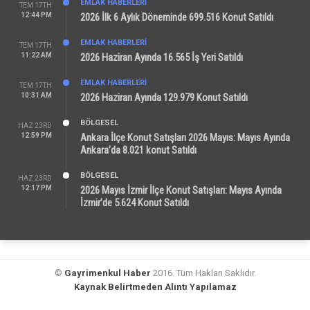
EMLAK HABERLERI
TEM 17TH
12:44 PM
2026 İlk 6 Aylık Döneminde 699.516 Konut Satıldı
EMLAK HABERLERI
TEM 17TH
11:22 AM
2026 Haziran Ayında 16.565 İş Yeri Satıldı
EMLAK HABERLERI
TEM 17TH
10:31 AM
2026 Haziran Ayında 129.979 Konut Satıldı
BÖLGESEL
HAZ 23RD
12:59 PM
Ankara İlçe Konut Satışları 2026 Mayıs: Mayıs Ayında
Ankara’da 8.021 konut Satıldı
BÖLGESEL
HAZ 23RD
12:17 PM
2026 Mayıs İzmir İlçe Konut Satışları: Mayıs Ayında
İzmir’de 5.624 Konut Satıldı
©
Gayrimenkul Haber
2016. Tüm Hakları Saklıdır.
Kaynak Belirtmeden Alıntı Yapılamaz