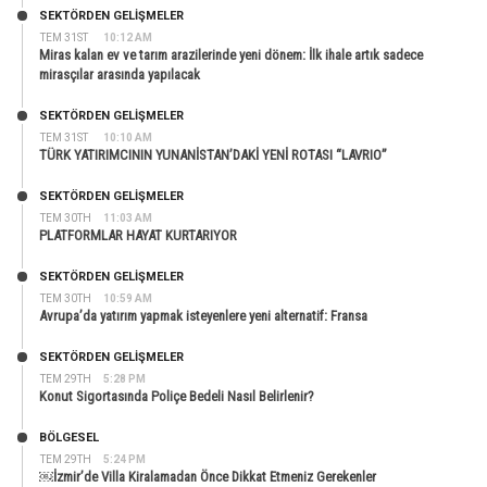
SEKTÖRDEN GELIŞMELER
TEM 31ST
10:12 AM
Miras kalan ev ve tarım arazilerinde yeni dönem: İlk ihale artık sadece
mirasçılar arasında yapılacak
SEKTÖRDEN GELIŞMELER
TEM 31ST
10:10 AM
TÜRK YATIRIMCININ YUNANİSTAN’DAKİ YENİ ROTASI “LAVRIO”
SEKTÖRDEN GELIŞMELER
TEM 30TH
11:03 AM
PLATFORMLAR HAYAT KURTARIYOR
SEKTÖRDEN GELIŞMELER
TEM 30TH
10:59 AM
Avrupa’da yatırım yapmak isteyenlere yeni alternatif: Fransa
SEKTÖRDEN GELIŞMELER
TEM 29TH
5:28 PM
Konut Sigortasında Poliçe Bedeli Nasıl Belirlenir?
BÖLGESEL
TEM 29TH
5:24 PM
￼İzmir’de Villa Kiralamadan Önce Dikkat Etmeniz Gerekenler