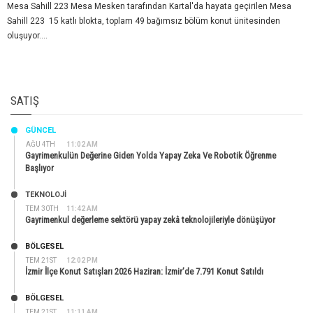
Mesa Sahill 223 Mesa Mesken tarafından Kartal'da hayata geçirilen Mesa
Sahill 223 15 katlı blokta, toplam 49 bağımsız bölüm konut ünitesinden
oluşuyor....
SATIŞ
GÜNCEL
AĞU 4TH
11:02 AM
Gayrimenkulün Değerine Giden Yolda Yapay Zeka Ve Robotik Öğrenme
Başlıyor
TEKNOLOJİ
TEM 30TH
11:42 AM
Gayrimenkul değerleme sektörü yapay zekâ teknolojileriyle dönüşüyor
BÖLGESEL
TEM 21ST
12:02 PM
İzmir İlçe Konut Satışları 2026 Haziran: İzmir’de 7.791 Konut Satıldı
BÖLGESEL
TEM 21ST
11:11 AM