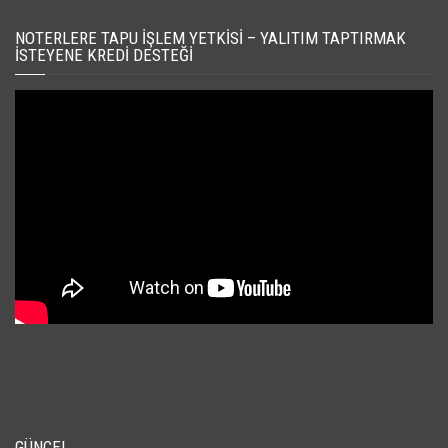
NOTERLERE TAPU İŞLEM YETKISI – YALITIM TAPTIRMAK
İSTEYENE KREDI DESTEĞI
GÜNCEL