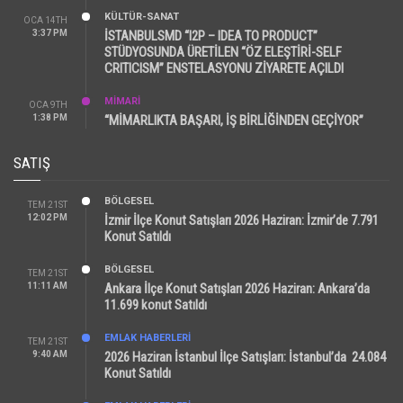
KÜLTÜR-SANAT
OCA 14TH
3:37 PM
İSTANBULSMD “I2P – IDEA TO PRODUCT”
STÜDYOSUNDA ÜRETİLEN “ÖZ ELEŞTİRİ-SELF
CRITICISM” ENSTELASYONU ZİYARETE AÇILDI
MİMARİ
OCA 9TH
1:38 PM
“MİMARLIKTA BAŞARI, İŞ BİRLİĞİNDEN GEÇİYOR”
SATIŞ
BÖLGESEL
TEM 21ST
12:02 PM
İzmir İlçe Konut Satışları 2026 Haziran: İzmir’de 7.791
Konut Satıldı
BÖLGESEL
TEM 21ST
11:11 AM
Ankara İlçe Konut Satışları 2026 Haziran: Ankara’da
11.699 konut Satıldı
EMLAK HABERLERI
TEM 21ST
9:40 AM
2026 Haziran İstanbul İlçe Satışları: İstanbul’da 24.084
Konut Satıldı