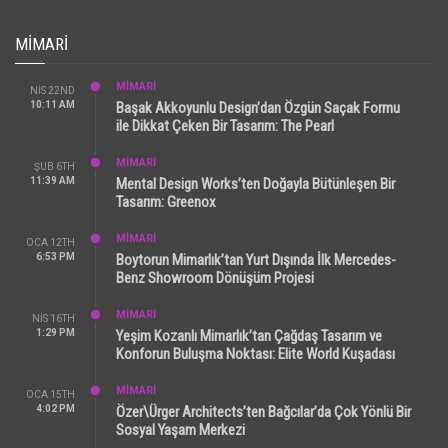
MIMARI
MİMARİ
NIS 22ND
10:11 AM
Başak Akkoyunlu Design’dan Özgün Saçak Formu
ile Dikkat Çeken Bir Tasarım: The Pearl
MİMARİ
ŞUB 6TH
11:39 AM
Mental Design Works’ten Doğayla Bütünleşen Bir
Tasarım: Greenox
MİMARİ
OCA 12TH
6:53 PM
Boytorun Mimarlık’tan Yurt Dışında İlk Mercedes-
Benz Showroom Dönüşüm Projesi
MİMARİ
NIS 16TH
1:29 PM
Yeşim Kozanlı Mimarlık’tan Çağdaş Tasarım ve
Konforun Buluşma Noktası: Elite World Kuşadası
MİMARİ
OCA 15TH
4:02 PM
Özer\Ürger Architects’ten Bağcılar’da Çok Yönlü Bir
Sosyal Yaşam Merkezi