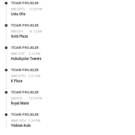
TİCARİ PROJELER
KAS 29TH
12:23 PM
Usta Ofis
TİCARİ PROJELER
KAS 6TH
10:12 AM
Gold Plaza
TİCARİ PROJELER
MAY 31ST
3:10 PM
Hukukçular Towers
TİCARİ PROJELER
MAY 25TH
5:51 PM
K Plaza
TİCARİ PROJELER
NIS 8TH
12:34 PM
Royal Marin
TİCARİ PROJELER
MAR 16TH
3:30 PM
Yıldırım Kule